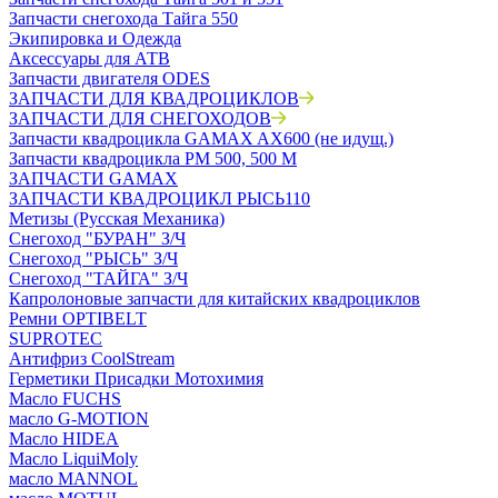
Запчасти снегохода Тайга 550
Экипировка и Одежда
Аксессуары для АТВ
Запчасти двигателя ODES
ЗАПЧАСТИ ДЛЯ КВАДРОЦИКЛОВ
ЗАПЧАСТИ ДЛЯ СНЕГОХОДОВ
Запчасти квадроцикла GAMAX AX600 (не идущ.)
Запчасти квадроцикла РМ 500, 500 М
ЗАПЧАСТИ GAMAX
ЗАПЧАСТИ КВАДРОЦИКЛ РЫСЬ110
Метизы (Русская Механика)
Снегоход "БУРАН" З/Ч
Снегоход "РЫСЬ" З/Ч
Снегоход "ТАЙГА" З/Ч
Капролоновые запчасти для китайских квадроциклов
Ремни OPTIBELT
SUPROTEC
Антифриз CoolStream
Герметики Присадки Мотохимия
Масло FUCHS
масло G-MOTION
Масло HIDEA
Масло LiquiMoly
масло MANNOL