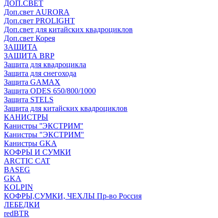
ДОП.СВЕТ
Доп.свет AURORA
Доп.свет PROLIGHT
Доп.свет для китайских квадроциклов
Доп.свет Корея
ЗАЩИТА
ЗАЩИТА BRP
Защита для квадроцикла
Защита для снегохода
Защита GAMAX
Защита ODES 650/800/1000
Защита STELS
Защита для китайских квадроциклов
КАНИСТРЫ
Канистры ''ЭКСТРИМ''
Канистры "ЭКСТРИМ"
Канистры GKA
КОФРЫ И СУМКИ
ARCTIC CAT
BASEG
GKA
KOLPIN
КОФРЫ,СУМКИ, ЧЕХЛЫ Пр-во Россия
ЛЕБЕДКИ
redBTR