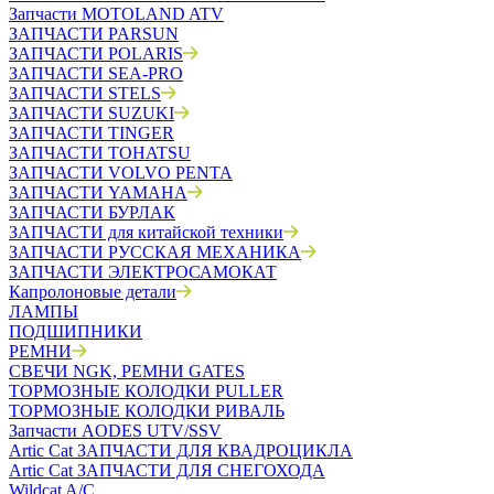
Запчасти MOTOLAND ATV
ЗАПЧАСТИ PARSUN
ЗАПЧАСТИ POLARIS
ЗАПЧАСТИ SEA-PRO
ЗАПЧАСТИ STELS
ЗАПЧАСТИ SUZUKI
ЗАПЧАСТИ TINGER
ЗАПЧАСТИ TOHATSU
ЗАПЧАСТИ VOLVO PENTA
ЗАПЧАСТИ YAMAHA
ЗАПЧАСТИ БУРЛАК
ЗАПЧАСТИ для китайской техники
ЗАПЧАСТИ РУССКАЯ МЕХАНИКА
ЗАПЧАСТИ ЭЛЕКТРОСАМОКАТ
Капролоновые детали
ЛАМПЫ
ПОДШИПНИКИ
РЕМНИ
СВЕЧИ NGK, РЕМНИ GATES
ТОРМОЗНЫЕ КОЛОДКИ PULLER
ТОРМОЗНЫЕ КОЛОДКИ РИВАЛЬ
Запчасти AODES UTV/SSV
Artic Cat ЗАПЧАСТИ ДЛЯ КВАДРОЦИКЛА
Artic Cat ЗАПЧАСТИ ДЛЯ СНЕГОХОДА
Wildcat A/C