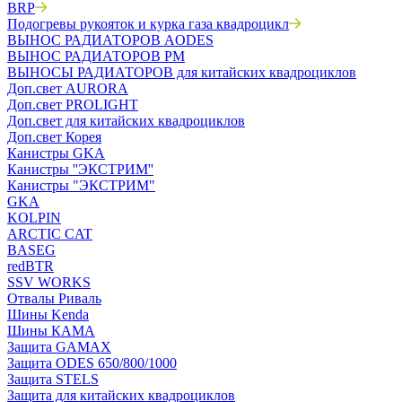
BRP
Подогревы рукояток и курка газа квадроцикл
ВЫНОС РАДИАТОРОВ AODES
ВЫНОС РАДИАТОРОВ РМ
ВЫНОСЫ РАДИАТОРОВ для китайских квадроциклов
Доп.свет AURORA
Доп.свет PROLIGHT
Доп.свет для китайских квадроциклов
Доп.свет Корея
Канистры GKA
Канистры ''ЭКСТРИМ''
Канистры "ЭКСТРИМ"
GKA
KOLPIN
ARCTIC CAT
BASEG
redBTR
SSV WORKS
Отвалы Риваль
Шины Kenda
Шины КАМА
Защита GAMAX
Защита ODES 650/800/1000
Защита STELS
Защита для китайских квадроциклов