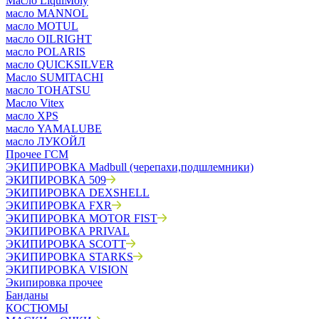
Масло LiquiMoly
масло MANNOL
масло MOTUL
масло OILRIGHT
масло POLARIS
масло QUICKSILVER
Масло SUMITACHI
масло TOHATSU
Масло Vitex
масло XPS
масло YAMALUBE
масло ЛУКОЙЛ
Прочее ГСМ
ЭКИПИРОВКА Madbull (черепахи,подшлемники)
ЭКИПИРОВКА 509
ЭКИПИРОВКА DEXSHELL
ЭКИПИРОВКА FXR
ЭКИПИРОВКА MOTOR FIST
ЭКИПИРОВКА PRIVAL
ЭКИПИРОВКА SCOTT
ЭКИПИРОВКА STARKS
ЭКИПИРОВКА VISION
Экипировка прочее
Банданы
КОСТЮМЫ