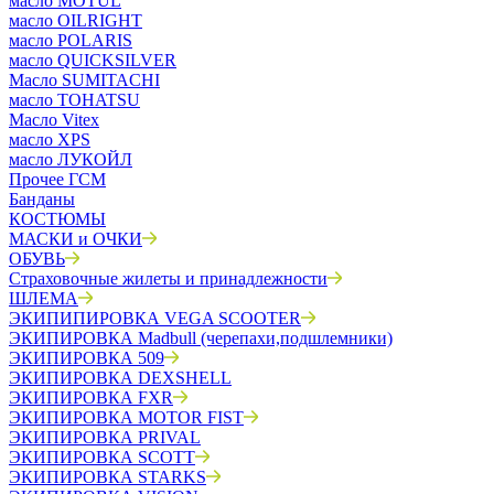
масло MOTUL
масло OILRIGHT
масло POLARIS
масло QUICKSILVER
Масло SUMITACHI
масло TOHATSU
Масло Vitex
масло XPS
масло ЛУКОЙЛ
Прочее ГСМ
Банданы
КОСТЮМЫ
МАСКИ и ОЧКИ
ОБУВЬ
Страховочные жилеты и принадлежности
ШЛЕМА
ЭКИПИПИРОВКА VEGA SCOOTER
ЭКИПИРОВКА Madbull (черепахи,подшлемники)
ЭКИПИРОВКА 509
ЭКИПИРОВКА DEXSHELL
ЭКИПИРОВКА FXR
ЭКИПИРОВКА MOTOR FIST
ЭКИПИРОВКА PRIVAL
ЭКИПИРОВКА SCOTT
ЭКИПИРОВКА STARKS