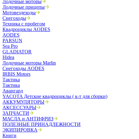
Лодочные моторы
Лодочные прицепы
Мотовездеходы
Снегоходы
Техника с пробегом
Квадроциклы AODES
AODES
PARSUN
Sea Pro
GLADIATOR
Hidea
Лодочные моторы Marlin
Снегоходы AODES
IRBIS Motors
Тактика
Тактика
Авангард
YACOTA Детские квадроциклы ( к-т для сборки)
АККУМУЛЯТОРЫ
АКСЕССУАРЫ
ЗАПЧАСТИ
МАСЛА и АНТИФРИЗ
ПОЛЕЗНЫЕ ПРИНАДЛЕЖНОСТИ
ЭКИПИРОВКА
Книги