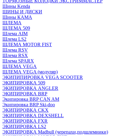
ТОРМОЗНЫЕ КОЛОДКИ ЭКСТРИММАСТЕР
Шины Kenda
ШИНЫ И ДИСКИ
Шины КАМА
ШЛЕМА
ШЛЕМА 509
Шлема AIM
Шлема LS2
ШЛЕМА MOTOR FIST
Шлема RSV
Шлема RSX
Шлема SPARX
ШЛЕМА VEGA
ШЛЕМА VEGA (модуляр)
ЭКИПИПИРОВКА VEGA SCOOTER
ЭКИПИРОВКА 509
ЭКИПИРОВКА ANGLER
ЭКИПИРОВКА BRP
Экипировка BRP CAN AM
Экипировка BRP Ski-doo
ЭКИПИРОВКА CKX
ЭКИПИРОВКА DEXSHELL
ЭКИПИРОВКА FXR
ЭКИПИРОВКА LS2
ЭКИПИРОВКА Madbull (черепахи,подшлемники)