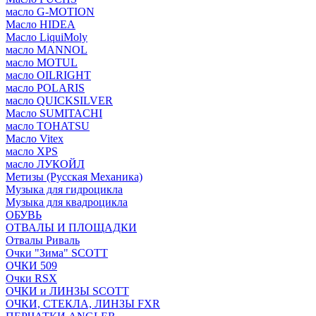
масло G-MOTION
Масло HIDEA
Масло LiquiMoly
масло MANNOL
масло MOTUL
масло OILRIGHT
масло POLARIS
масло QUICKSILVER
Масло SUMITACHI
масло TOHATSU
Масло Vitex
масло XPS
масло ЛУКОЙЛ
Метизы (Русская Механика)
Музыка для гидроцикла
Музыка для квадроцикла
ОБУВЬ
ОТВАЛЫ И ПЛОЩАДКИ
Отвалы Риваль
Очки "Зима" SCOTT
ОЧКИ 509
Очки RSX
ОЧКИ и ЛИНЗЫ SCOTT
ОЧКИ, СТЕКЛА, ЛИНЗЫ FXR