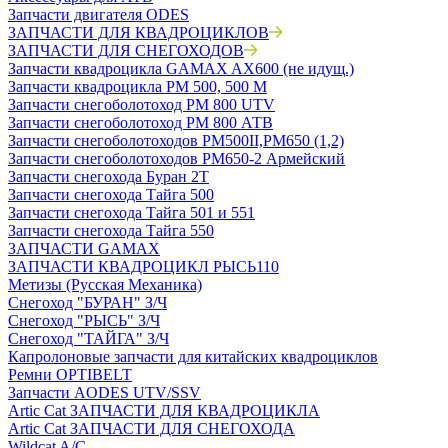
Запчасти двигателя ODES
ЗАПЧАСТИ ДЛЯ КВАДРОЦИКЛОВ
ЗАПЧАСТИ ДЛЯ СНЕГОХОДОВ
Запчасти квадроцикла GAMAX AX600 (не идущ.)
Запчасти квадроцикла РМ 500, 500 М
Запчасти снегоболотоход РМ 800 UTV
Запчасти снегоболотоход РМ 800 АТВ
Запчасти снегоболотоходов РМ500II,РМ650 (1,2)
Запчасти снегоболотоходов РМ650-2 Армейский
Запчасти снегохода Буран 2Т
Запчасти снегохода Тайга 500
Запчасти снегохода Тайга 501 и 551
Запчасти снегохода Тайга 550
ЗАПЧАСТИ GAMAX
ЗАПЧАСТИ КВАДРОЦИКЛ РЫСЬ110
Метизы (Русская Механика)
Снегоход "БУРАН" З/Ч
Снегоход "РЫСЬ" З/Ч
Снегоход "ТАЙГА" З/Ч
Капролоновые запчасти для китайских квадроциклов
Ремни OPTIBELT
Запчасти AODES UTV/SSV
Artic Cat ЗАПЧАСТИ ДЛЯ КВАДРОЦИКЛА
Artic Cat ЗАПЧАСТИ ДЛЯ СНЕГОХОДА
Wildcat A/C