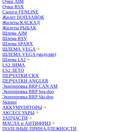
Очки AIM
Очки RSX
Сапоги FENLINE
Жилет ПОПЛАВОК
Жилеты КАСКАД
Жилеты РЫБАК
Шлема AIM
Шлема RSV
Шлема SPARX
ШЛЕМА VEGA
ШЛЕМА VEGA (модуляр)
Шлема LS2
LS2 ЗИМА
LS2 ЛЕТО
ПЕРЧАТКИ CKX
ПЕРЧАТКИ ANGLER
Экипировка BRP CAN AM
Экипировка BRP Sea-doo
Экипировка BRP Ski-doo
Skipper
АККУМУЛЯТОРЫ
АКСЕССУАРЫ
ЗАПЧАСТИ
МАСЛА и АНТИФРИЗ
ПОЛЕЗНЫЕ ПРИНАДЛЕЖНОСТИ