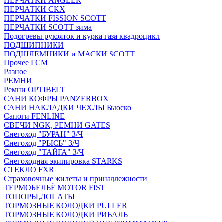
ПЕРЧАТКИ ANGLER
ПЕРЧАТКИ CKX
ПЕРЧАТКИ FISSION SCOTT
ПЕРЧАТКИ SCOTT зима
Подогревы рукояток и курка газа квадроцикл
ПОДШИПНИКИ
ПОДШЛЕМНИКИ и МАСКИ SCOTT
Прочее ГСМ
Разное
РЕМНИ
Ремни OPTIBELT
САНИ КОФРЫ PANZERBOX
САНИ НАКЛАДКИ ЧЕХЛЫ Бьюско
Сапоги FENLINE
СВЕЧИ NGK, РЕМНИ GATES
Снегоход "БУРАН" З/Ч
Снегоход "РЫСЬ" З/Ч
Снегоход "ТАЙГА" З/Ч
Снегоходная экипировка STARKS
СТЕКЛО FXR
Страховочные жилеты и принадлежности
ТЕРМОБЕЛЬЁ MOTOR FIST
ТОПОРЫ,ЛОПАТЫ
ТОРМОЗНЫЕ КОЛОДКИ PULLER
ТОРМОЗНЫЕ КОЛОДКИ РИВАЛЬ