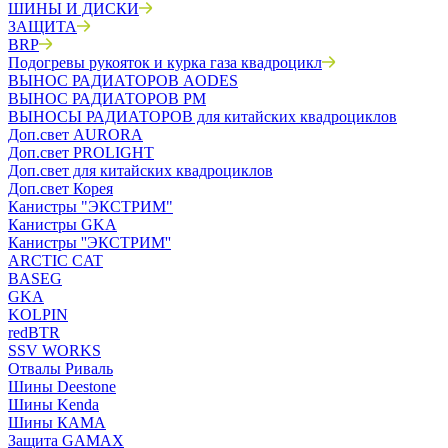
ШИНЫ И ДИСКИ
ЗАЩИТА
BRP
Подогревы рукояток и курка газа квадроцикл
ВЫНОС РАДИАТОРОВ AODES
ВЫНОС РАДИАТОРОВ РМ
ВЫНОСЫ РАДИАТОРОВ для китайских квадроциклов
Доп.свет AURORA
Доп.свет PROLIGHT
Доп.свет для китайских квадроциклов
Доп.свет Корея
Канистры "ЭКСТРИМ"
Канистры GKA
Канистры ''ЭКСТРИМ''
ARCTIC CAT
BASEG
GKA
KOLPIN
redBTR
SSV WORKS
Отвалы Риваль
Шины Deestone
Шины Kenda
Шины КАМА
Защита GAMAX