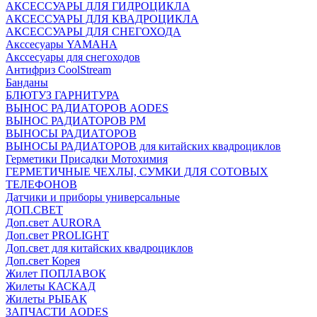
АКСЕССУАРЫ ДЛЯ ГИДРОЦИКЛА
АКСЕССУАРЫ ДЛЯ КВАДРОЦИКЛА
АКСЕССУАРЫ ДЛЯ СНЕГОХОДА
Акссесуары YAMAHA
Акссесуары для снегоходов
Антифриз CoolStream
Банданы
БЛЮТУЗ ГАРНИТУРА
ВЫНОС РАДИАТОРОВ AODES
ВЫНОС РАДИАТОРОВ РМ
ВЫНОСЫ РАДИАТОРОВ
ВЫНОСЫ РАДИАТОРОВ для китайских квадроциклов
Герметики Присадки Мотохимия
ГЕРМЕТИЧНЫЕ ЧЕХЛЫ, СУМКИ ДЛЯ СОТОВЫХ
ТЕЛЕФОНОВ
Датчики и приборы универсальные
ДОП.СВЕТ
Доп.свет AURORA
Доп.свет PROLIGHT
Доп.свет для китайских квадроциклов
Доп.свет Корея
Жилет ПОПЛАВОК
Жилеты КАСКАД
Жилеты РЫБАК
ЗАПЧАСТИ AODES