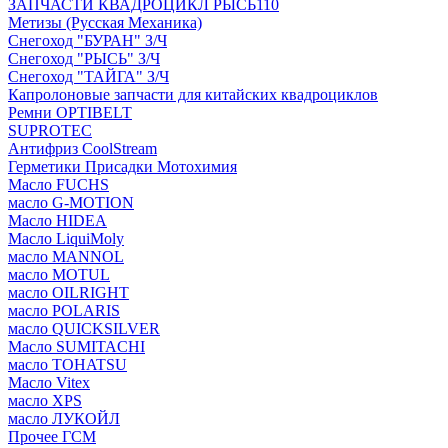
ЗАПЧАСТИ КВАДРОЦИКЛ РЫСЬ110
Метизы (Русская Механика)
Снегоход "БУРАН" З/Ч
Снегоход "РЫСЬ" З/Ч
Снегоход "ТАЙГА" З/Ч
Капролоновые запчасти для китайских квадроциклов
Ремни OPTIBELT
SUPROTEC
Антифриз CoolStream
Герметики Присадки Мотохимия
Масло FUCHS
масло G-MOTION
Масло HIDEA
Масло LiquiMoly
масло MANNOL
масло MOTUL
масло OILRIGHT
масло POLARIS
масло QUICKSILVER
Масло SUMITACHI
масло TOHATSU
Масло Vitex
масло XPS
масло ЛУКОЙЛ
Прочее ГСМ