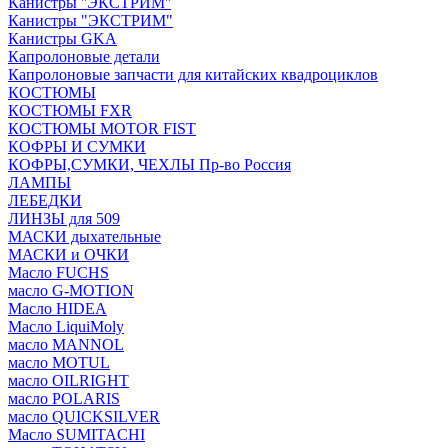
Канистры ''ЭКСТРИМ''
Канистры "ЭКСТРИМ"
Канистры GKA
Капролоновые детали
Капролоновые запчасти для китайских квадроциклов
КОСТЮМЫ
КОСТЮМЫ FXR
КОСТЮМЫ MOTOR FIST
КОФРЫ И СУМКИ
КОФРЫ,СУМКИ, ЧЕХЛЫ Пр-во Россия
ЛАМПЫ
ЛЕБЕДКИ
ЛИНЗЫ для 509
МАСКИ дыхательные
МАСКИ и ОЧКИ
Масло FUCHS
масло G-MOTION
Масло HIDEA
Масло LiquiMoly
масло MANNOL
масло MOTUL
масло OILRIGHT
масло POLARIS
масло QUICKSILVER
Масло SUMITACHI