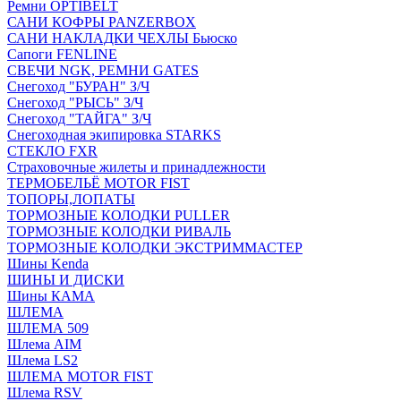
Ремни OPTIBELT
САНИ КОФРЫ PANZERBOX
САНИ НАКЛАДКИ ЧЕХЛЫ Бьюско
Сапоги FENLINE
СВЕЧИ NGK, РЕМНИ GATES
Снегоход "БУРАН" З/Ч
Снегоход "РЫСЬ" З/Ч
Снегоход "ТАЙГА" З/Ч
Снегоходная экипировка STARKS
СТЕКЛО FXR
Страховочные жилеты и принадлежности
ТЕРМОБЕЛЬЁ MOTOR FIST
ТОПОРЫ,ЛОПАТЫ
ТОРМОЗНЫЕ КОЛОДКИ PULLER
ТОРМОЗНЫЕ КОЛОДКИ РИВАЛЬ
ТОРМОЗНЫЕ КОЛОДКИ ЭКСТРИММАСТЕР
Шины Kenda
ШИНЫ И ДИСКИ
Шины КАМА
ШЛЕМА
ШЛЕМА 509
Шлема AIM
Шлема LS2
ШЛЕМА MOTOR FIST
Шлема RSV