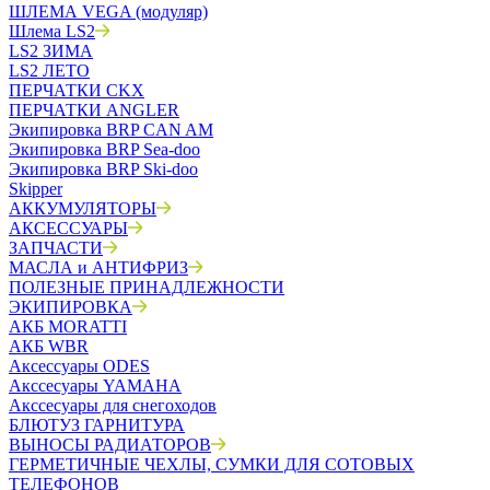
ШЛЕМА VEGA (модуляр)
Шлема LS2
LS2 ЗИМА
LS2 ЛЕТО
ПЕРЧАТКИ CKX
ПЕРЧАТКИ ANGLER
Экипировка BRP CAN AM
Экипировка BRP Sea-doo
Экипировка BRP Ski-doo
Skipper
АККУМУЛЯТОРЫ
АКСЕССУАРЫ
ЗАПЧАСТИ
МАСЛА и АНТИФРИЗ
ПОЛЕЗНЫЕ ПРИНАДЛЕЖНОСТИ
ЭКИПИРОВКА
АКБ MORATTI
АКБ WBR
Аксессуары ODES
Акссесуары YAMAHA
Акссесуары для снегоходов
БЛЮТУЗ ГАРНИТУРА
ВЫНОСЫ РАДИАТОРОВ
ГЕРМЕТИЧНЫЕ ЧЕХЛЫ, СУМКИ ДЛЯ СОТОВЫХ
ТЕЛЕФОНОВ