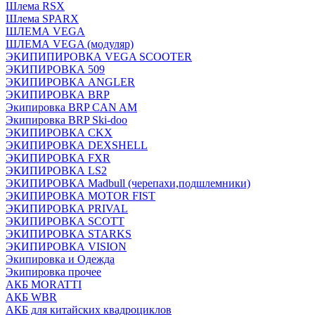
Шлема RSX
Шлема SPARX
ШЛЕМА VEGA
ШЛЕМА VEGA (модуляр)
ЭКИПИПИРОВКА VEGA SCOOTER
ЭКИПИРОВКА 509
ЭКИПИРОВКА ANGLER
ЭКИПИРОВКА BRP
Экипировка BRP CAN AM
Экипировка BRP Ski-doo
ЭКИПИРОВКА CKX
ЭКИПИРОВКА DEXSHELL
ЭКИПИРОВКА FXR
ЭКИПИРОВКА LS2
ЭКИПИРОВКА Madbull (черепахи,подшлемники)
ЭКИПИРОВКА MOTOR FIST
ЭКИПИРОВКА PRIVAL
ЭКИПИРОВКА SCOTT
ЭКИПИРОВКА STARKS
ЭКИПИРОВКА VISION
Экипировка и Одежда
Экипировка прочее
АКБ MORATTI
АКБ WBR
АКБ для китайских квадроциклов