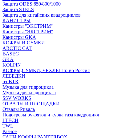
Защита ODES 650/800/1000
Защита STELS
Защита для китайских квадроциклов
КАНИСТРЫ
Канистры ''ЭКСТРИМ''
Канистры "ЭКСТРИМ"
Канистры GKA
КОФРЫ И СУМКИ
ARCTIC CAT
BASEG
GKA
KOLPIN
КОФРЫ,СУМКИ, ЧЕХЛЫ Пр-во Россия
ЛЕБЕДКИ
redBTR
Музыка для гидроцикла
Музыка для квадроцикла
SSV WORKS
ОТВАЛЫ И ПЛОЩАДКИ
Отвалы Риваль
Подогревы рукояток и курка газа квадроцикл
LTECH
TWL
Разное
САНИ КОФРЫ PANZERBOX