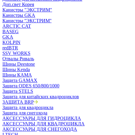
Доп.свет Корея
Канистры "ЭКСТРИМ"
Канистры GKA
Канистры ''ЭКСТРИМ''
ARCTIC CAT
BASEG
GKA
KOLPIN
redBTR
SSV WORKS
Отвалы Риваль
Шины Deestone
Шины Kenda
Шины КАМА
Защита GAMAX
Защита ODES 650/800/1000
Защита STELS
Защита для китайских квадроциклов
ЗАЩИТА BRP
Защита для квадроцикла
Защита для снегохода
АКСЕССУАРЫ ДЛЯ ГИДРОЦИКЛА
АКСЕССУАРЫ ДЛЯ КВАДРОЦИКЛА
АКСЕССУАРЫ ДЛЯ СНЕГОХОДА
LTECH