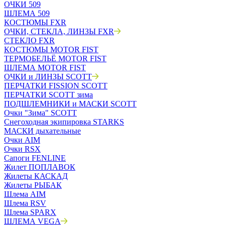
ОЧКИ 509
ШЛЕМА 509
КОСТЮМЫ FXR
ОЧКИ, СТЕКЛА, ЛИНЗЫ FXR
СТЕКЛО FXR
КОСТЮМЫ MOTOR FIST
ТЕРМОБЕЛЬЁ MOTOR FIST
ШЛЕМА MOTOR FIST
ОЧКИ и ЛИНЗЫ SCOTT
ПЕРЧАТКИ FISSION SCOTT
ПЕРЧАТКИ SCOTT зима
ПОДШЛЕМНИКИ и МАСКИ SCOTT
Очки "Зима" SCOTT
Снегоходная экипировка STARKS
МАСКИ дыхательные
Очки AIM
Очки RSX
Сапоги FENLINE
Жилет ПОПЛАВОК
Жилеты КАСКАД
Жилеты РЫБАК
Шлема AIM
Шлема RSV
Шлема SPARX
ШЛЕМА VEGA