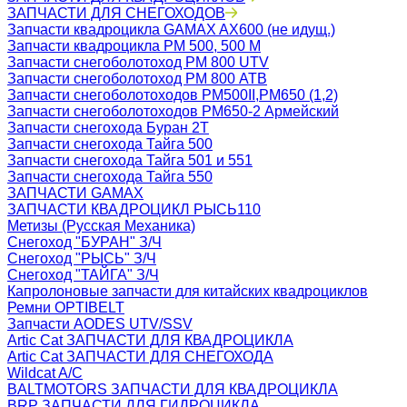
ЗАПЧАСТИ ДЛЯ СНЕГОХОДОВ
Запчасти квадроцикла GAMAX AX600 (не идущ.)
Запчасти квадроцикла РМ 500, 500 М
Запчасти снегоболотоход РМ 800 UTV
Запчасти снегоболотоход РМ 800 АТВ
Запчасти снегоболотоходов РМ500II,РМ650 (1,2)
Запчасти снегоболотоходов РМ650-2 Армейский
Запчасти снегохода Буран 2Т
Запчасти снегохода Тайга 500
Запчасти снегохода Тайга 501 и 551
Запчасти снегохода Тайга 550
ЗАПЧАСТИ GAMAX
ЗАПЧАСТИ КВАДРОЦИКЛ РЫСЬ110
Метизы (Русская Механика)
Снегоход "БУРАН" З/Ч
Снегоход "РЫСЬ" З/Ч
Снегоход "ТАЙГА" З/Ч
Капролоновые запчасти для китайских квадроциклов
Ремни OPTIBELT
Запчасти AODES UTV/SSV
Artic Cat ЗАПЧАСТИ ДЛЯ КВАДРОЦИКЛА
Artic Cat ЗАПЧАСТИ ДЛЯ СНЕГОХОДА
Wildcat A/C
BALTMOTORS ЗАПЧАСТИ ДЛЯ КВАДРОЦИКЛА
BRP ЗАПЧАСТИ ДЛЯ ГИДРОЦИКЛА