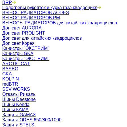
BRP
Подогревы рукояток и курка газа квадроцикл
ВЫНОС РАДИАТОРОВ AODES
ВЫНОС РАДИАТОРОВ РМ
ВЫНОСЫ РАДИАТОРОВ для китайских квадроциклов
Доп.свет AURORA
Доп.свет PROLIGHT
Доп.свет для китайских квадроциклов
Доп.свет Корея
Канистры "ЭКСТРИМ"
Канистры GKA
Канистры ''ЭКСТРИМ''
ARCTIC CAT
BASEG
GKA
KOLPIN
redBTR
SSV WORKS
Отвалы Риваль
Шины Deestone
Шины Kenda
Шины КАМА
Защита GAMAX
Защита ODES 650/800/1000
Защита STELS