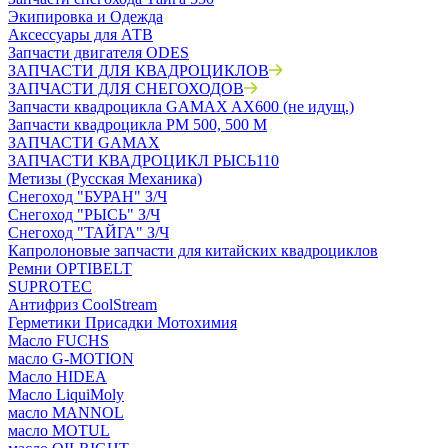
Экипировка и Одежда
Аксессуары для АТВ
Запчасти двигателя ODES
ЗАПЧАСТИ ДЛЯ КВАДРОЦИКЛОВ
ЗАПЧАСТИ ДЛЯ СНЕГОХОДОВ
Запчасти квадроцикла GAMAX AX600 (не идущ.)
Запчасти квадроцикла РМ 500, 500 М
ЗАПЧАСТИ GAMAX
ЗАПЧАСТИ КВАДРОЦИКЛ РЫСЬ110
Метизы (Русская Механика)
Снегоход "БУРАН" З/Ч
Снегоход "РЫСЬ" З/Ч
Снегоход "ТАЙГА" З/Ч
Капролоновые запчасти для китайских квадроциклов
Ремни OPTIBELT
SUPROTEC
Антифриз CoolStream
Герметики Присадки Мотохимия
Масло FUCHS
масло G-MOTION
Масло HIDEA
Масло LiquiMoly
масло MANNOL
масло MOTUL