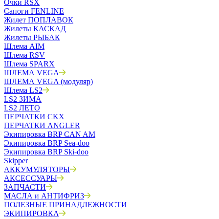
Очки RSX
Сапоги FENLINE
Жилет ПОПЛАВОК
Жилеты КАСКАД
Жилеты РЫБАК
Шлема AIM
Шлема RSV
Шлема SPARX
ШЛЕМА VEGA
ШЛЕМА VEGA (модуляр)
Шлема LS2
LS2 ЗИМА
LS2 ЛЕТО
ПЕРЧАТКИ CKX
ПЕРЧАТКИ ANGLER
Экипировка BRP CAN AM
Экипировка BRP Sea-doo
Экипировка BRP Ski-doo
Skipper
АККУМУЛЯТОРЫ
АКСЕССУАРЫ
ЗАПЧАСТИ
МАСЛА и АНТИФРИЗ
ПОЛЕЗНЫЕ ПРИНАДЛЕЖНОСТИ
ЭКИПИРОВКА