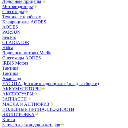
Лодочные прицепы
Мотовездеходы
Снегоходы
Техника с пробегом
Квадроциклы AODES
AODES
PARSUN
Sea Pro
GLADIATOR
Hidea
Лодочные моторы Marlin
Снегоходы AODES
IRBIS Motors
Тактика
Тактика
Авангард
YACOTA Детские квадроциклы ( к-т для сборки)
АККУМУЛЯТОРЫ
АКСЕССУАРЫ
ЗАПЧАСТИ
МАСЛА и АНТИФРИЗ
ПОЛЕЗНЫЕ ПРИНАДЛЕЖНОСТИ
ЭКИПИРОВКА
Книги
Запчасти для лодок и катеров