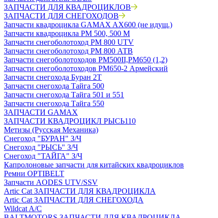
ЗАПЧАСТИ ДЛЯ КВАДРОЦИКЛОВ
ЗАПЧАСТИ ДЛЯ СНЕГОХОДОВ
Запчасти квадроцикла GAMAX AX600 (не идущ.)
Запчасти квадроцикла РМ 500, 500 М
Запчасти снегоболотоход РМ 800 UTV
Запчасти снегоболотоход РМ 800 АТВ
Запчасти снегоболотоходов РМ500II,РМ650 (1,2)
Запчасти снегоболотоходов РМ650-2 Армейский
Запчасти снегохода Буран 2Т
Запчасти снегохода Тайга 500
Запчасти снегохода Тайга 501 и 551
Запчасти снегохода Тайга 550
ЗАПЧАСТИ GAMAX
ЗАПЧАСТИ КВАДРОЦИКЛ РЫСЬ110
Метизы (Русская Механика)
Снегоход "БУРАН" З/Ч
Снегоход "РЫСЬ" З/Ч
Снегоход "ТАЙГА" З/Ч
Капролоновые запчасти для китайских квадроциклов
Ремни OPTIBELT
Запчасти AODES UTV/SSV
Artic Cat ЗАПЧАСТИ ДЛЯ КВАДРОЦИКЛА
Artic Cat ЗАПЧАСТИ ДЛЯ СНЕГОХОДА
Wildcat A/C
BALTMOTORS ЗАПЧАСТИ ДЛЯ КВАДРОЦИКЛА