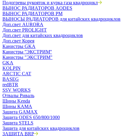
Подогревы рукояток и курка газа квадроцикл
ВЫНОС РАДИАТОРОВ AODES
ВЫНОС РАДИАТОРОВ РМ
ВЫНОСЫ РАДИАТОРОВ для китайских квадроциклов
Доп.свет AURORA
Доп.свет PROLIGHT
Доп.свет для китайских квадроциклов
Доп.свет Корея
Канистры GKA
Канистры ''ЭКСТРИМ''
Канистры "ЭКСТРИМ"
GKA
KOLPIN
ARCTIC CAT
BASEG
redBTR
SSV WORKS
Отвалы Риваль
Шины Kenda
Шины КАМА
Защита GAMAX
Защита ODES 650/800/1000
Защита STELS
Защита для китайских квадроциклов
ЗАЩИТА BRP