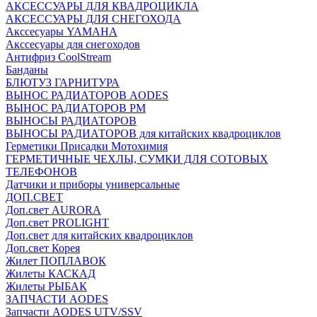
АКСЕССУАРЫ ДЛЯ КВАДРОЦИКЛА
АКСЕССУАРЫ ДЛЯ СНЕГОХОДА
Акссесуары YAMAHA
Акссесуары для снегоходов
Антифриз CoolStream
Банданы
БЛЮТУЗ ГАРНИТУРА
ВЫНОС РАДИАТОРОВ AODES
ВЫНОС РАДИАТОРОВ РМ
ВЫНОСЫ РАДИАТОРОВ
ВЫНОСЫ РАДИАТОРОВ для китайских квадроциклов
Герметики Присадки Мотохимия
ГЕРМЕТИЧНЫЕ ЧЕХЛЫ, СУМКИ ДЛЯ СОТОВЫХ
ТЕЛЕФОНОВ
Датчики и приборы универсальные
ДОП.СВЕТ
Доп.свет AURORA
Доп.свет PROLIGHT
Доп.свет для китайских квадроциклов
Доп.свет Корея
Жилет ПОПЛАВОК
Жилеты КАСКАД
Жилеты РЫБАК
ЗАПЧАСТИ AODES
Запчасти AODES UTV/SSV