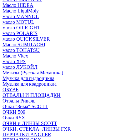
Масло HIDEA
Масло LiquiMoly
масло MANNOL
масло MOTUL
масло OILRIGHT
масло POLARIS
масло QUICKSILVER
Масло SUMITACHI
масло TOHATSU
Масло Vitex
масло XPS
масло ЛУКОЙЛ
Метизы (Русская Механика)
Музыка для гидроцикла
Музыка для квадроцикла
ОБУВЬ
ОТВАЛЫ И ПЛОЩАДКИ
Отвалы Риваль
Очки "Зима" SCOTT
ОЧКИ 509
Очки RSX
ОЧКИ и ЛИНЗЫ SCOTT
ОЧКИ, СТЕКЛА, ЛИНЗЫ FXR
ПЕРЧАТКИ ANGLER