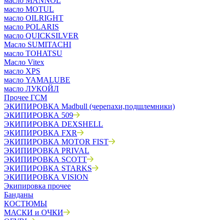
масло MANNOL
масло MOTUL
масло OILRIGHT
масло POLARIS
масло QUICKSILVER
Масло SUMITACHI
масло TOHATSU
Масло Vitex
масло XPS
масло YAMALUBE
масло ЛУКОЙЛ
Прочее ГСМ
ЭКИПИРОВКА Madbull (черепахи,подшлемники)
ЭКИПИРОВКА 509
ЭКИПИРОВКА DEXSHELL
ЭКИПИРОВКА FXR
ЭКИПИРОВКА MOTOR FIST
ЭКИПИРОВКА PRIVAL
ЭКИПИРОВКА SCOTT
ЭКИПИРОВКА STARKS
ЭКИПИРОВКА VISION
Экипировка прочее
Банданы
КОСТЮМЫ
МАСКИ и ОЧКИ