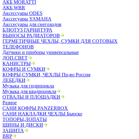
АКБ MORATTI
АКБ WBR
Аксессуары ODES
Акссесуары YAMAHA
Акссесуары для снегоходов
БЛЮТУЗ ГАРНИТУРА
ВЫНОСЫ РАДИАТОРОВ
ГЕРМЕТИЧНЫЕ ЧЕХЛЫ, СУМКИ ДЛЯ СОТОВЫХ
ТЕЛЕФОНОВ
Датчики и приборы универсальные
ДОП.СВЕТ
КАНИСТРЫ
КОФРЫ И СУМКИ
КОФРЫ,СУМКИ, ЧЕХЛЫ Пр-во Россия
ЛЕБЕДКИ
Музыка для гидроцикла
Музыка для квадроцикла
ОТВАЛЫ И ПЛОЩАДКИ
Разное
САНИ КОФРЫ PANZERBOX
САНИ НАКЛАДКИ ЧЕХЛЫ Бьюско
ТОПОРЫ,ЛОПАТЫ
ШИНЫ И ДИСКИ
ЗАЩИТА
BRP