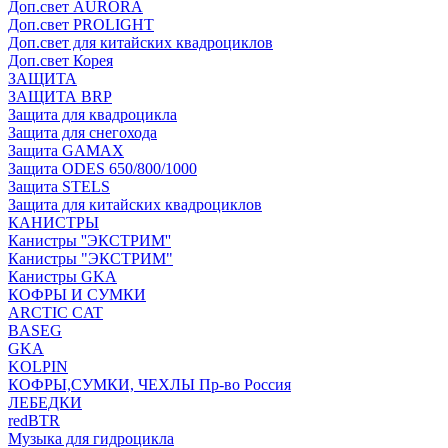
Доп.свет AURORA
Доп.свет PROLIGHT
Доп.свет для китайских квадроциклов
Доп.свет Корея
ЗАЩИТА
ЗАЩИТА BRP
Защита для квадроцикла
Защита для снегохода
Защита GAMAX
Защита ODES 650/800/1000
Защита STELS
Защита для китайских квадроциклов
КАНИСТРЫ
Канистры ''ЭКСТРИМ''
Канистры "ЭКСТРИМ"
Канистры GKA
КОФРЫ И СУМКИ
ARCTIC CAT
BASEG
GKA
KOLPIN
КОФРЫ,СУМКИ, ЧЕХЛЫ Пр-во Россия
ЛЕБЕДКИ
redBTR
Музыка для гидроцикла