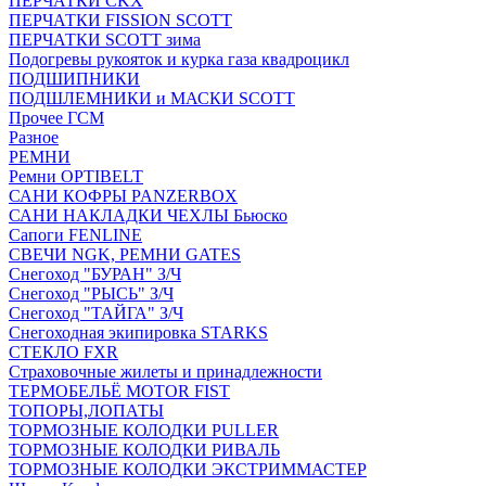
ПЕРЧАТКИ CKX
ПЕРЧАТКИ FISSION SCOTT
ПЕРЧАТКИ SCOTT зима
Подогревы рукояток и курка газа квадроцикл
ПОДШИПНИКИ
ПОДШЛЕМНИКИ и МАСКИ SCOTT
Прочее ГСМ
Разное
РЕМНИ
Ремни OPTIBELT
САНИ КОФРЫ PANZERBOX
САНИ НАКЛАДКИ ЧЕХЛЫ Бьюско
Сапоги FENLINE
СВЕЧИ NGK, РЕМНИ GATES
Снегоход "БУРАН" З/Ч
Снегоход "РЫСЬ" З/Ч
Снегоход "ТАЙГА" З/Ч
Снегоходная экипировка STARKS
СТЕКЛО FXR
Страховочные жилеты и принадлежности
ТЕРМОБЕЛЬЁ MOTOR FIST
ТОПОРЫ,ЛОПАТЫ
ТОРМОЗНЫЕ КОЛОДКИ PULLER
ТОРМОЗНЫЕ КОЛОДКИ РИВАЛЬ
ТОРМОЗНЫЕ КОЛОДКИ ЭКСТРИММАСТЕР