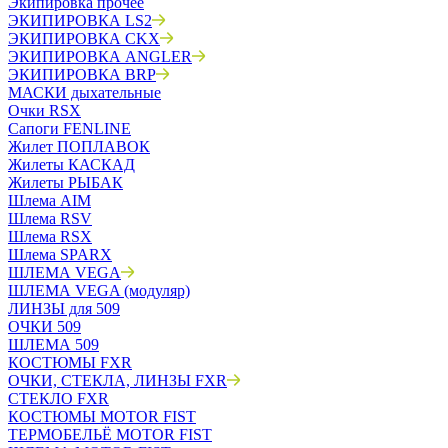
Экипировка прочее
ЭКИПИРОВКА LS2
ЭКИПИРОВКА CKX
ЭКИПИРОВКА ANGLER
ЭКИПИРОВКА BRP
МАСКИ дыхательные
Очки RSX
Сапоги FENLINE
Жилет ПОПЛАВОК
Жилеты КАСКАД
Жилеты РЫБАК
Шлема AIM
Шлема RSV
Шлема RSX
Шлема SPARX
ШЛЕМА VEGA
ШЛЕМА VEGA (модуляр)
ЛИНЗЫ для 509
ОЧКИ 509
ШЛЕМА 509
КОСТЮМЫ FXR
ОЧКИ, СТЕКЛА, ЛИНЗЫ FXR
СТЕКЛО FXR
КОСТЮМЫ MOTOR FIST
ТЕРМОБЕЛЬЁ MOTOR FIST