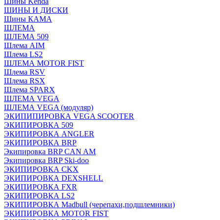
Шины Kenda
ШИНЫ И ДИСКИ
Шины КАМА
ШЛЕМА
ШЛЕМА 509
Шлема AIM
Шлема LS2
ШЛЕМА MOTOR FIST
Шлема RSV
Шлема RSX
Шлема SPARX
ШЛЕМА VEGA
ШЛЕМА VEGA (модуляр)
ЭКИПИПИРОВКА VEGA SCOOTER
ЭКИПИРОВКА 509
ЭКИПИРОВКА ANGLER
ЭКИПИРОВКА BRP
Экипировка BRP CAN AM
Экипировка BRP Ski-doo
ЭКИПИРОВКА CKX
ЭКИПИРОВКА DEXSHELL
ЭКИПИРОВКА FXR
ЭКИПИРОВКА LS2
ЭКИПИРОВКА Madbull (черепахи,подшлемники)
ЭКИПИРОВКА MOTOR FIST