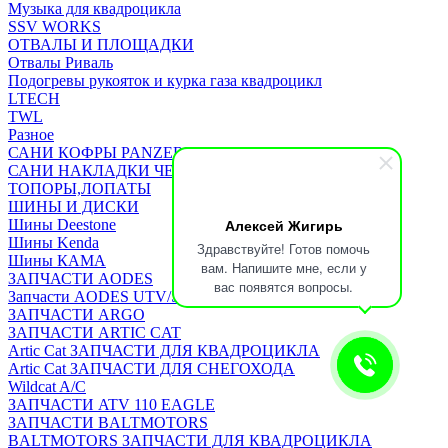
Музыка для квадроцикла
SSV WORKS
ОТВАЛЫ И ПЛОЩАДКИ
Отвалы Риваль
Подогревы рукояток и курка газа квадроцикл
LTECH
TWL
Разное
САНИ КОФРЫ PANZERBOX
САНИ НАКЛАДКИ ЧЕХЛЫ Бьюско
ТОПОРЫ,ЛОПАТЫ
ШИНЫ И ДИСКИ
Алексей Жигирь
Шины Deestone
Шины Kenda
Здравствуйте! Готов помочь
Шины КАМА
вам. Напишите мне, если у
ЗАПЧАСТИ AODES
вас появятся вопросы.
Запчасти AODES UTV/SSV
ЗАПЧАСТИ ARGO
ЗАПЧАСТИ ARTIC CAT
Artic Cat ЗАПЧАСТИ ДЛЯ КВАДРОЦИКЛА
Artic Cat ЗАПЧАСТИ ДЛЯ СНЕГОХОДА
Wildcat A/C
ЗАПЧАСТИ ATV 110 EAGLE
ЗАПЧАСТИ BALTMOTORS
BALTMOTORS ЗАПЧАСТИ ДЛЯ КВАДРОЦИКЛА