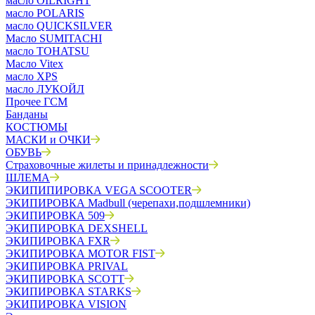
масло OILRIGHT
масло POLARIS
масло QUICKSILVER
Масло SUMITACHI
масло TOHATSU
Масло Vitex
масло XPS
масло ЛУКОЙЛ
Прочее ГСМ
Банданы
КОСТЮМЫ
МАСКИ и ОЧКИ
ОБУВЬ
Страховочные жилеты и принадлежности
ШЛЕМА
ЭКИПИПИРОВКА VEGA SCOOTER
ЭКИПИРОВКА Madbull (черепахи,подшлемники)
ЭКИПИРОВКА 509
ЭКИПИРОВКА DEXSHELL
ЭКИПИРОВКА FXR
ЭКИПИРОВКА MOTOR FIST
ЭКИПИРОВКА PRIVAL
ЭКИПИРОВКА SCOTT
ЭКИПИРОВКА STARKS
ЭКИПИРОВКА VISION