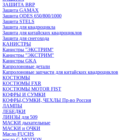
ЗАЩИТА BRP
Защита GAMAX
Защита ODES 650/800/1000
Защита STELS
Защита для квадроцикла
Защита для китайских квадроциклов
Защита для снегохода
КАНИСТРЫ
Канистры ''ЭКСТРИМ''
Канистры "ЭКСТРИМ"
Канистры GKA
Капролоновые детали
Капролоновые запчасти для китайских квадроциклов
КОСТЮМЫ
КОСТЮМЫ FXR
КОСТЮМЫ MOTOR FIST
КОФРЫ И СУМКИ
КОФРЫ,СУМКИ, ЧЕХЛЫ Пр-во Россия
ЛАМПЫ
ЛЕБЕДКИ
ЛИНЗЫ для 509
МАСКИ дыхательные
МАСКИ и ОЧКИ
Масло FUCHS
масло G-MOTION