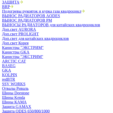
ЗАЩИТА
BRP
Подогревы рукояток и курка газа квадроцикл
ВЫНОС РАДИАТОРОВ AODES
ВЫНОС РАДИАТОРОВ РМ
ВЫНОСЫ РАДИАТОРОВ для китайских квадроциклов
Доп.свет AURORA
Доп.свет PROLIGHT
Доп.свет для китайских квадроциклов
Доп.свет Корея
Канистры "ЭКСТРИМ"
Канистры GKA
Канистры ''ЭКСТРИМ''
ARCTIC CAT
BASEG
GKA
KOLPIN
redBTR
SSV WORKS
Отвалы Риваль
Шины Deestone
Шины Kenda
Шины КАМА
Защита GAMAX
Защита ODES 650/800/1000