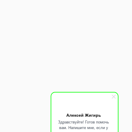
Магазин
0
Избранное
0
Заказ
Мой аккаунт
Оставьте пожелание и предложение
Заполните форму и директор ответит вам лично
Алексей Жигирь
Здравствуйте! Готов помочь
вам. Напишите мне, если у