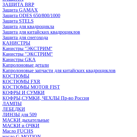
ЗАЩИТА BRP
Защита GAMAX
Защита ODES 650/800/1000
Защита STELS
Защита для квадроцикла
Защита для китайских квадроциклов
Защита для снегохода
КАНИСТРЫ
Канистры ''ЭКСТРИМ''
Канистры "ЭКСТРИМ"
Канистры GKA
Капролоновые детали
Капролоновые запчасти для китайских квадроциклов
КОСТЮМЫ
КОСТЮМЫ FXR
КОСТЮМЫ MOTOR FIST
КОФРЫ И СУМКИ
КОФРЫ,СУМКИ, ЧЕХЛЫ Пр-во Россия
ЛАМПЫ
ЛЕБЕДКИ
ЛИНЗЫ для 509
МАСКИ дыхательные
МАСКИ и ОЧКИ
Масло FUCHS
масло G-MOTION