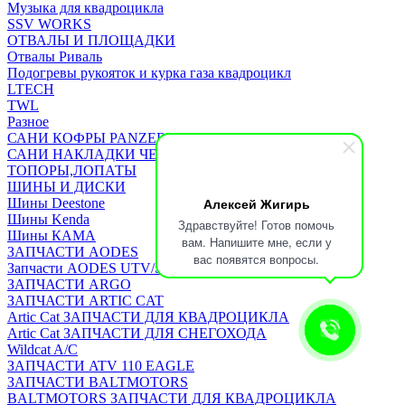
Музыка для квадроцикла
SSV WORKS
ОТВАЛЫ И ПЛОЩАДКИ
Отвалы Риваль
Подогревы рукояток и курка газа квадроцикл
LTECH
TWL
Разное
САНИ КОФРЫ PANZERBOX
САНИ НАКЛАДКИ ЧЕХЛЫ Бьюско
ТОПОРЫ,ЛОПАТЫ
ШИНЫ И ДИСКИ
Алексей Жигирь
Шины Deestone
Шины Kenda
Здравствуйте! Готов помочь
Шины КАМА
вам. Напишите мне, если у
ЗАПЧАСТИ AODES
вас появятся вопросы.
Запчасти AODES UTV/SSV
ЗАПЧАСТИ ARGO
ЗАПЧАСТИ ARTIC CAT
Artic Cat ЗАПЧАСТИ ДЛЯ КВАДРОЦИКЛА
Artic Cat ЗАПЧАСТИ ДЛЯ СНЕГОХОДА
Wildcat A/C
ЗАПЧАСТИ ATV 110 EAGLE
ЗАПЧАСТИ BALTMOTORS
BALTMOTORS ЗАПЧАСТИ ДЛЯ КВАДРОЦИКЛА