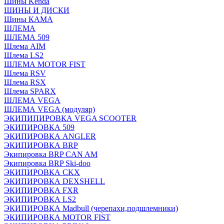
Шины Kenda
ШИНЫ И ДИСКИ
Шины КАМА
ШЛЕМА
ШЛЕМА 509
Шлема AIM
Шлема LS2
ШЛЕМА MOTOR FIST
Шлема RSV
Шлема RSX
Шлема SPARX
ШЛЕМА VEGA
ШЛЕМА VEGA (модуляр)
ЭКИПИПИРОВКА VEGA SCOOTER
ЭКИПИРОВКА 509
ЭКИПИРОВКА ANGLER
ЭКИПИРОВКА BRP
Экипировка BRP CAN AM
Экипировка BRP Ski-doo
ЭКИПИРОВКА CKX
ЭКИПИРОВКА DEXSHELL
ЭКИПИРОВКА FXR
ЭКИПИРОВКА LS2
ЭКИПИРОВКА Madbull (черепахи,подшлемники)
ЭКИПИРОВКА MOTOR FIST