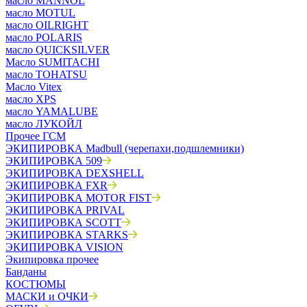
масло MANNOL
масло MOTUL
масло OILRIGHT
масло POLARIS
масло QUICKSILVER
Масло SUMITACHI
масло TOHATSU
Масло Vitex
масло XPS
масло YAMALUBE
масло ЛУКОЙЛ
Прочее ГСМ
ЭКИПИРОВКА Madbull (черепахи,подшлемники)
ЭКИПИРОВКА 509
ЭКИПИРОВКА DEXSHELL
ЭКИПИРОВКА FXR
ЭКИПИРОВКА MOTOR FIST
ЭКИПИРОВКА PRIVAL
ЭКИПИРОВКА SCOTT
ЭКИПИРОВКА STARKS
ЭКИПИРОВКА VISION
Экипировка прочее
Банданы
КОСТЮМЫ
МАСКИ и ОЧКИ