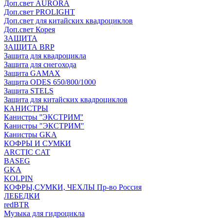
Доп.свет AURORA
Доп.свет PROLIGHT
Доп.свет для китайских квадроциклов
Доп.свет Корея
ЗАЩИТА
ЗАЩИТА BRP
Защита для квадроцикла
Защита для снегохода
Защита GAMAX
Защита ODES 650/800/1000
Защита STELS
Защита для китайских квадроциклов
КАНИСТРЫ
Канистры ''ЭКСТРИМ''
Канистры "ЭКСТРИМ"
Канистры GKA
КОФРЫ И СУМКИ
ARCTIC CAT
BASEG
GKA
KOLPIN
КОФРЫ,СУМКИ, ЧЕХЛЫ Пр-во Россия
ЛЕБЕДКИ
redBTR
Музыка для гидроцикла