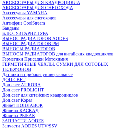
АКСЕССУАРЫ ДЛЯ КВАДРОЦИКЛА
АКСЕССУАРЫ ДЛЯ СНЕГОХОДА
Акссесуары YAMAHA
Акссесуары для снегоходов
Антифриз CoolStream
Банданы
БЛЮТУЗ ГАРНИТУРА
ВЫНОС РАДИАТОРОВ AODES
ВЫНОС РАДИАТОРОВ РМ
ВЫНОСЫ РАДИАТОРОВ
ВЫНОСЫ РАДИАТОРОВ для китайских квадроциклов
Герметики Присадки Мотохимия
ГЕРМЕТИЧНЫЕ ЧЕХЛЫ, СУМКИ ДЛЯ СОТОВЫХ
ТЕЛЕФОНОВ
Датчики и приборы универсальные
ДОП.СВЕТ
Доп.свет AURORA
Доп.свет PROLIGHT
Доп.свет для китайских квадроциклов
Доп.свет Корея
Жилет ПОПЛАВОК
Жилеты КАСКАД
Жилеты РЫБАК
ЗАПЧАСТИ AODES
Запчасти AODES UTV/SSV