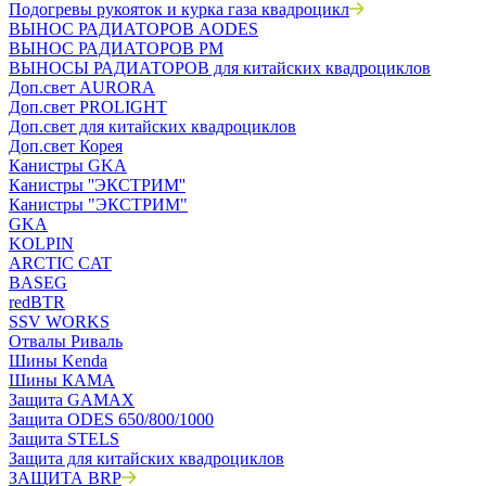
Подогревы рукояток и курка газа квадроцикл
ВЫНОС РАДИАТОРОВ AODES
ВЫНОС РАДИАТОРОВ РМ
ВЫНОСЫ РАДИАТОРОВ для китайских квадроциклов
Доп.свет AURORA
Доп.свет PROLIGHT
Доп.свет для китайских квадроциклов
Доп.свет Корея
Канистры GKA
Канистры ''ЭКСТРИМ''
Канистры "ЭКСТРИМ"
GKA
KOLPIN
ARCTIC CAT
BASEG
redBTR
SSV WORKS
Отвалы Риваль
Шины Kenda
Шины КАМА
Защита GAMAX
Защита ODES 650/800/1000
Защита STELS
Защита для китайских квадроциклов
ЗАЩИТА BRP