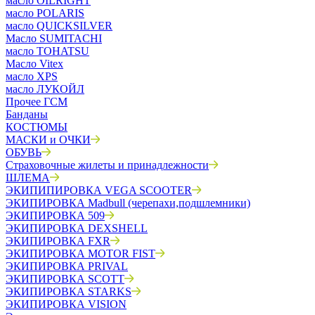
масло OILRIGHT
масло POLARIS
масло QUICKSILVER
Масло SUMITACHI
масло TOHATSU
Масло Vitex
масло XPS
масло ЛУКОЙЛ
Прочее ГСМ
Банданы
КОСТЮМЫ
МАСКИ и ОЧКИ
ОБУВЬ
Страховочные жилеты и принадлежности
ШЛЕМА
ЭКИПИПИРОВКА VEGA SCOOTER
ЭКИПИРОВКА Madbull (черепахи,подшлемники)
ЭКИПИРОВКА 509
ЭКИПИРОВКА DEXSHELL
ЭКИПИРОВКА FXR
ЭКИПИРОВКА MOTOR FIST
ЭКИПИРОВКА PRIVAL
ЭКИПИРОВКА SCOTT
ЭКИПИРОВКА STARKS
ЭКИПИРОВКА VISION