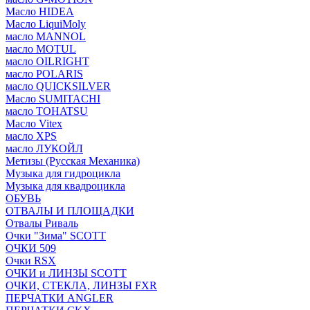
Масло HIDEA
Масло LiquiMoly
масло MANNOL
масло MOTUL
масло OILRIGHT
масло POLARIS
масло QUICKSILVER
Масло SUMITACHI
масло TOHATSU
Масло Vitex
масло XPS
масло ЛУКОЙЛ
Метизы (Русская Механика)
Музыка для гидроцикла
Музыка для квадроцикла
ОБУВЬ
ОТВАЛЫ И ПЛОЩАДКИ
Отвалы Риваль
Очки "Зима" SCOTT
ОЧКИ 509
Очки RSX
ОЧКИ и ЛИНЗЫ SCOTT
ОЧКИ, СТЕКЛА, ЛИНЗЫ FXR
ПЕРЧАТКИ ANGLER