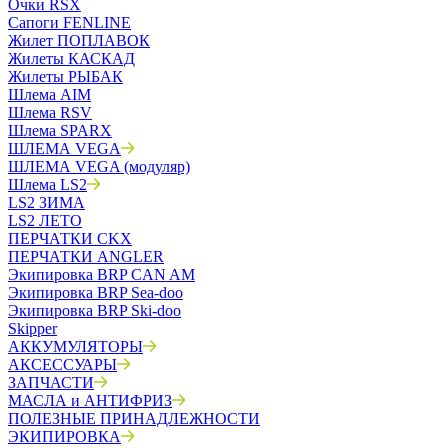
Очки RSX
Сапоги FENLINE
Жилет ПОПЛАВОК
Жилеты КАСКАД
Жилеты РЫБАК
Шлема AIM
Шлема RSV
Шлема SPARX
ШЛЕМА VEGA
ШЛЕМА VEGA (модуляр)
Шлема LS2
LS2 ЗИМА
LS2 ЛЕТО
ПЕРЧАТКИ CKX
ПЕРЧАТКИ ANGLER
Экипировка BRP CAN AM
Экипировка BRP Sea-doo
Экипировка BRP Ski-doo
Skipper
АККУМУЛЯТОРЫ
АКСЕССУАРЫ
ЗАПЧАСТИ
МАСЛА и АНТИФРИЗ
ПОЛЕЗНЫЕ ПРИНАДЛЕЖНОСТИ
ЭКИПИРОВКА