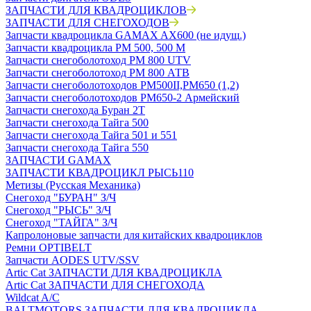
ЗАПЧАСТИ ДЛЯ КВАДРОЦИКЛОВ
ЗАПЧАСТИ ДЛЯ СНЕГОХОДОВ
Запчасти квадроцикла GAMAX AX600 (не идущ.)
Запчасти квадроцикла РМ 500, 500 М
Запчасти снегоболотоход РМ 800 UTV
Запчасти снегоболотоход РМ 800 АТВ
Запчасти снегоболотоходов РМ500II,РМ650 (1,2)
Запчасти снегоболотоходов РМ650-2 Армейский
Запчасти снегохода Буран 2Т
Запчасти снегохода Тайга 500
Запчасти снегохода Тайга 501 и 551
Запчасти снегохода Тайга 550
ЗАПЧАСТИ GAMAX
ЗАПЧАСТИ КВАДРОЦИКЛ РЫСЬ110
Метизы (Русская Механика)
Снегоход "БУРАН" З/Ч
Снегоход "РЫСЬ" З/Ч
Снегоход "ТАЙГА" З/Ч
Капролоновые запчасти для китайских квадроциклов
Ремни OPTIBELT
Запчасти AODES UTV/SSV
Artic Cat ЗАПЧАСТИ ДЛЯ КВАДРОЦИКЛА
Artic Cat ЗАПЧАСТИ ДЛЯ СНЕГОХОДА
Wildcat A/C
BALTMOTORS ЗАПЧАСТИ ДЛЯ КВАДРОЦИКЛА