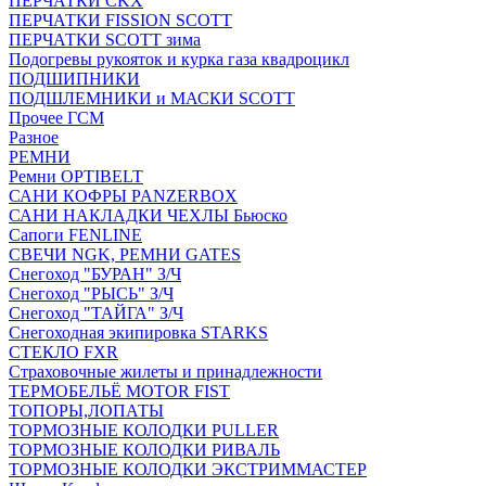
ПЕРЧАТКИ CKX
ПЕРЧАТКИ FISSION SCOTT
ПЕРЧАТКИ SCOTT зима
Подогревы рукояток и курка газа квадроцикл
ПОДШИПНИКИ
ПОДШЛЕМНИКИ и МАСКИ SCOTT
Прочее ГСМ
Разное
РЕМНИ
Ремни OPTIBELT
САНИ КОФРЫ PANZERBOX
САНИ НАКЛАДКИ ЧЕХЛЫ Бьюско
Сапоги FENLINE
СВЕЧИ NGK, РЕМНИ GATES
Снегоход "БУРАН" З/Ч
Снегоход "РЫСЬ" З/Ч
Снегоход "ТАЙГА" З/Ч
Снегоходная экипировка STARKS
СТЕКЛО FXR
Страховочные жилеты и принадлежности
ТЕРМОБЕЛЬЁ MOTOR FIST
ТОПОРЫ,ЛОПАТЫ
ТОРМОЗНЫЕ КОЛОДКИ PULLER
ТОРМОЗНЫЕ КОЛОДКИ РИВАЛЬ
ТОРМОЗНЫЕ КОЛОДКИ ЭКСТРИММАСТЕР