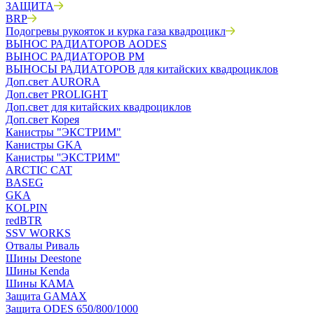
ЗАЩИТА
BRP
Подогревы рукояток и курка газа квадроцикл
ВЫНОС РАДИАТОРОВ AODES
ВЫНОС РАДИАТОРОВ РМ
ВЫНОСЫ РАДИАТОРОВ для китайских квадроциклов
Доп.свет AURORA
Доп.свет PROLIGHT
Доп.свет для китайских квадроциклов
Доп.свет Корея
Канистры "ЭКСТРИМ"
Канистры GKA
Канистры ''ЭКСТРИМ''
ARCTIC CAT
BASEG
GKA
KOLPIN
redBTR
SSV WORKS
Отвалы Риваль
Шины Deestone
Шины Kenda
Шины КАМА
Защита GAMAX
Защита ODES 650/800/1000