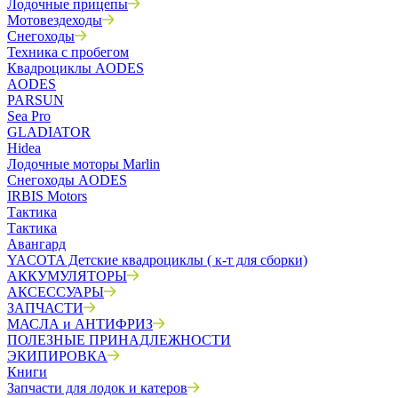
Лодочные прицепы
Мотовездеходы
Снегоходы
Техника с пробегом
Квадроциклы AODES
AODES
PARSUN
Sea Pro
GLADIATOR
Hidea
Лодочные моторы Marlin
Снегоходы AODES
IRBIS Motors
Тактика
Тактика
Авангард
YACOTA Детские квадроциклы ( к-т для сборки)
АККУМУЛЯТОРЫ
АКСЕССУАРЫ
ЗАПЧАСТИ
МАСЛА и АНТИФРИЗ
ПОЛЕЗНЫЕ ПРИНАДЛЕЖНОСТИ
ЭКИПИРОВКА
Книги
Запчасти для лодок и катеров