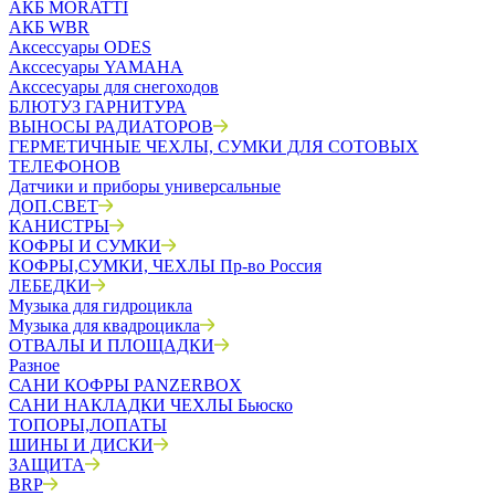
АКБ MORATTI
АКБ WBR
Аксессуары ODES
Акссесуары YAMAHA
Акссесуары для снегоходов
БЛЮТУЗ ГАРНИТУРА
ВЫНОСЫ РАДИАТОРОВ
ГЕРМЕТИЧНЫЕ ЧЕХЛЫ, СУМКИ ДЛЯ СОТОВЫХ
ТЕЛЕФОНОВ
Датчики и приборы универсальные
ДОП.СВЕТ
КАНИСТРЫ
КОФРЫ И СУМКИ
КОФРЫ,СУМКИ, ЧЕХЛЫ Пр-во Россия
ЛЕБЕДКИ
Музыка для гидроцикла
Музыка для квадроцикла
ОТВАЛЫ И ПЛОЩАДКИ
Разное
САНИ КОФРЫ PANZERBOX
САНИ НАКЛАДКИ ЧЕХЛЫ Бьюско
ТОПОРЫ,ЛОПАТЫ
ШИНЫ И ДИСКИ
ЗАЩИТА
BRP