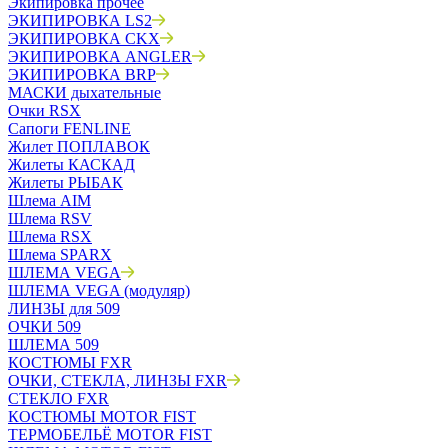
Экипировка прочее
ЭКИПИРОВКА LS2
ЭКИПИРОВКА CKX
ЭКИПИРОВКА ANGLER
ЭКИПИРОВКА BRP
МАСКИ дыхательные
Очки RSX
Сапоги FENLINE
Жилет ПОПЛАВОК
Жилеты КАСКАД
Жилеты РЫБАК
Шлема AIM
Шлема RSV
Шлема RSX
Шлема SPARX
ШЛЕМА VEGA
ШЛЕМА VEGA (модуляр)
ЛИНЗЫ для 509
ОЧКИ 509
ШЛЕМА 509
КОСТЮМЫ FXR
ОЧКИ, СТЕКЛА, ЛИНЗЫ FXR
СТЕКЛО FXR
КОСТЮМЫ MOTOR FIST
ТЕРМОБЕЛЬЁ MOTOR FIST