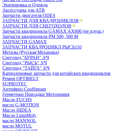
Экипировка и Одежда
Аксессуары для АТВ
Запчасти двигателя ODES
ЗАПЧАСТИ ДЛЯ КВАДРОЦИКЛОВ
ЗАПЧАСТИ ДЛЯ СНЕГОХОДОВ
Запчасти квадроцикла GAMAX AX600 (не идущ.)
Запчасти квадроцикла РМ 500, 500 М
ЗАПЧАСТИ GAMAX
ЗАПЧАСТИ КВАДРОЦИКЛ РЫСЬ110
Метизы (Русская Механика)
Снегоход "БУРАН" З/Ч
Снегоход "РЫСЬ" З/Ч
Снегоход "ТАЙГА" З/Ч
Капролоновые запчасти для китайских квадроциклов
Ремни OPTIBELT
SUPROTEC
Антифриз CoolStream
Герметики Присадки Мотохимия
Масло FUCHS
масло G-MOTION
Масло HIDEA
Масло LiquiMoly
масло MANNOL
масло MOTUL