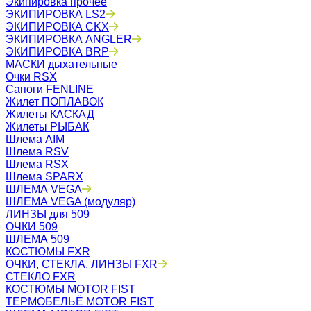
Экипировка прочее
ЭКИПИРОВКА LS2
ЭКИПИРОВКА CKX
ЭКИПИРОВКА ANGLER
ЭКИПИРОВКА BRP
МАСКИ дыхательные
Очки RSX
Сапоги FENLINE
Жилет ПОПЛАВОК
Жилеты КАСКАД
Жилеты РЫБАК
Шлема AIM
Шлема RSV
Шлема RSX
Шлема SPARX
ШЛЕМА VEGA
ШЛЕМА VEGA (модуляр)
ЛИНЗЫ для 509
ОЧКИ 509
ШЛЕМА 509
КОСТЮМЫ FXR
ОЧКИ, СТЕКЛА, ЛИНЗЫ FXR
СТЕКЛО FXR
КОСТЮМЫ MOTOR FIST
ТЕРМОБЕЛЬЁ MOTOR FIST