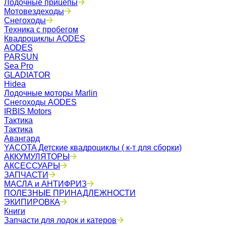
Лодочные прицепы
Мотовездеходы
Снегоходы
Техника с пробегом
Квадроциклы AODES
AODES
PARSUN
Sea Pro
GLADIATOR
Hidea
Лодочные моторы Marlin
Снегоходы AODES
IRBIS Motors
Тактика
Тактика
Авангард
YACOTA Детские квадроциклы ( к-т для сборки)
АККУМУЛЯТОРЫ
АКСЕССУАРЫ
ЗАПЧАСТИ
МАСЛА и АНТИФРИЗ
ПОЛЕЗНЫЕ ПРИНАДЛЕЖНОСТИ
ЭКИПИРОВКА
Книги
Запчасти для лодок и катеров