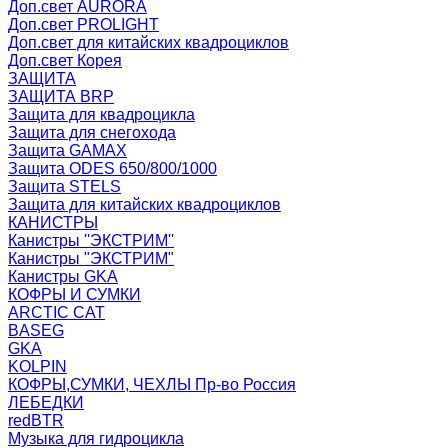
Доп.свет AURORA
Доп.свет PROLIGHT
Доп.свет для китайских квадроциклов
Доп.свет Корея
ЗАЩИТА
ЗАЩИТА BRP
Защита для квадроцикла
Защита для снегохода
Защита GAMAX
Защита ODES 650/800/1000
Защита STELS
Защита для китайских квадроциклов
КАНИСТРЫ
Канистры ''ЭКСТРИМ''
Канистры "ЭКСТРИМ"
Канистры GKA
КОФРЫ И СУМКИ
ARCTIC CAT
BASEG
GKA
KOLPIN
КОФРЫ,СУМКИ, ЧЕХЛЫ Пр-во Россия
ЛЕБЕДКИ
redBTR
Музыка для гидроцикла