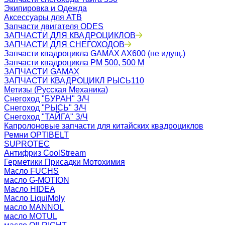
Экипировка и Одежда
Аксессуары для АТВ
Запчасти двигателя ODES
ЗАПЧАСТИ ДЛЯ КВАДРОЦИКЛОВ
ЗАПЧАСТИ ДЛЯ СНЕГОХОДОВ
Запчасти квадроцикла GAMAX AX600 (не идущ.)
Запчасти квадроцикла РМ 500, 500 М
ЗАПЧАСТИ GAMAX
ЗАПЧАСТИ КВАДРОЦИКЛ РЫСЬ110
Метизы (Русская Механика)
Снегоход "БУРАН" З/Ч
Снегоход "РЫСЬ" З/Ч
Снегоход "ТАЙГА" З/Ч
Капролоновые запчасти для китайских квадроциклов
Ремни OPTIBELT
SUPROTEC
Антифриз CoolStream
Герметики Присадки Мотохимия
Масло FUCHS
масло G-MOTION
Масло HIDEA
Масло LiquiMoly
масло MANNOL
масло MOTUL