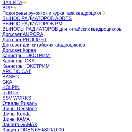
ЗАЩИТА
BRP
Подогревы рукояток и курка газа квадроцикл
ВЫНОС РАДИАТОРОВ AODES
ВЫНОС РАДИАТОРОВ РМ
ВЫНОСЫ РАДИАТОРОВ для китайских квадроциклов
Доп.свет AURORA
Доп.свет PROLIGHT
Доп.свет для китайских квадроциклов
Доп.свет Корея
Канистры "ЭКСТРИМ"
Канистры GKA
Канистры ''ЭКСТРИМ''
ARCTIC CAT
BASEG
GKA
KOLPIN
redBTR
SSV WORKS
Отвалы Риваль
Шины Deestone
Шины Kenda
Шины КАМА
Защита GAMAX
Защита ODES 650/800/1000