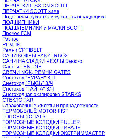
ПЕРЧАТКИ CKX
ПЕРЧАТКИ FISSION SCOTT
ПЕРЧАТКИ SCOTT зима
Подогревы рукояток и курка газа квадроцикл
ПОДШИПНИКИ
ПОДШЛЕМНИКИ и МАСКИ SCOTT
Прочее ГСМ
Разное
РЕМНИ
Ремни OPTIBELT
САНИ КОФРЫ PANZERBOX
САНИ НАКЛАДКИ ЧЕХЛЫ Бьюско
Сапоги FENLINE
СВЕЧИ NGK, РЕМНИ GATES
Снегоход "БУРАН" З/Ч
Снегоход "РЫСЬ" З/Ч
Снегоход "ТАЙГА" З/Ч
Снегоходная экипировка STARKS
СТЕКЛО FXR
Страховочные жилеты и принадлежности
ТЕРМОБЕЛЬЁ MOTOR FIST
ТОПОРЫ,ЛОПАТЫ
ТОРМОЗНЫЕ КОЛОДКИ PULLER
ТОРМОЗНЫЕ КОЛОДКИ РИВАЛЬ
ТОРМОЗНЫЕ КОЛОДКИ ЭКСТРИММАСТЕР