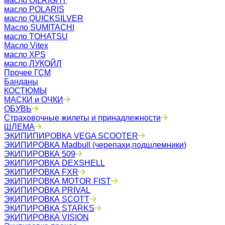
масло OILRIGHT
масло POLARIS
масло QUICKSILVER
Масло SUMITACHI
масло TOHATSU
Масло Vitex
масло XPS
масло ЛУКОЙЛ
Прочее ГСМ
Банданы
КОСТЮМЫ
МАСКИ и ОЧКИ
ОБУВЬ
Страховочные жилеты и принадлежности
ШЛЕМА
ЭКИПИПИРОВКА VEGA SCOOTER
ЭКИПИРОВКА Madbull (черепахи,подшлемники)
ЭКИПИРОВКА 509
ЭКИПИРОВКА DEXSHELL
ЭКИПИРОВКА FXR
ЭКИПИРОВКА MOTOR FIST
ЭКИПИРОВКА PRIVAL
ЭКИПИРОВКА SCOTT
ЭКИПИРОВКА STARKS
ЭКИПИРОВКА VISION