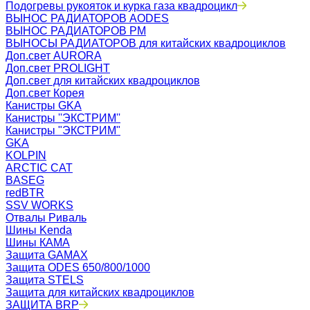
Подогревы рукояток и курка газа квадроцикл
ВЫНОС РАДИАТОРОВ AODES
ВЫНОС РАДИАТОРОВ РМ
ВЫНОСЫ РАДИАТОРОВ для китайских квадроциклов
Доп.свет AURORA
Доп.свет PROLIGHT
Доп.свет для китайских квадроциклов
Доп.свет Корея
Канистры GKA
Канистры ''ЭКСТРИМ''
Канистры "ЭКСТРИМ"
GKA
KOLPIN
ARCTIC CAT
BASEG
redBTR
SSV WORKS
Отвалы Риваль
Шины Kenda
Шины КАМА
Защита GAMAX
Защита ODES 650/800/1000
Защита STELS
Защита для китайских квадроциклов
ЗАЩИТА BRP