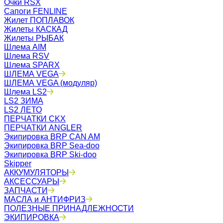
Очки RSX
Сапоги FENLINE
Жилет ПОПЛАВОК
Жилеты КАСКАД
Жилеты РЫБАК
Шлема AIM
Шлема RSV
Шлема SPARX
ШЛЕМА VEGA
ШЛЕМА VEGA (модуляр)
Шлема LS2
LS2 ЗИМА
LS2 ЛЕТО
ПЕРЧАТКИ CKX
ПЕРЧАТКИ ANGLER
Экипировка BRP CAN AM
Экипировка BRP Sea-doo
Экипировка BRP Ski-doo
Skipper
АККУМУЛЯТОРЫ
АКСЕССУАРЫ
ЗАПЧАСТИ
МАСЛА и АНТИФРИЗ
ПОЛЕЗНЫЕ ПРИНАДЛЕЖНОСТИ
ЭКИПИРОВКА