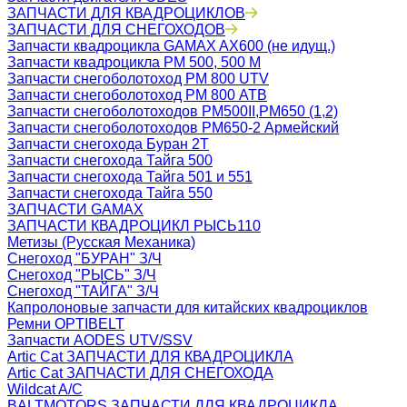
ЗАПЧАСТИ ДЛЯ КВАДРОЦИКЛОВ
ЗАПЧАСТИ ДЛЯ СНЕГОХОДОВ
Запчасти квадроцикла GAMAX AX600 (не идущ.)
Запчасти квадроцикла РМ 500, 500 М
Запчасти снегоболотоход РМ 800 UTV
Запчасти снегоболотоход РМ 800 АТВ
Запчасти снегоболотоходов РМ500II,РМ650 (1,2)
Запчасти снегоболотоходов РМ650-2 Армейский
Запчасти снегохода Буран 2Т
Запчасти снегохода Тайга 500
Запчасти снегохода Тайга 501 и 551
Запчасти снегохода Тайга 550
ЗАПЧАСТИ GAMAX
ЗАПЧАСТИ КВАДРОЦИКЛ РЫСЬ110
Метизы (Русская Механика)
Снегоход "БУРАН" З/Ч
Снегоход "РЫСЬ" З/Ч
Снегоход "ТАЙГА" З/Ч
Капролоновые запчасти для китайских квадроциклов
Ремни OPTIBELT
Запчасти AODES UTV/SSV
Artic Cat ЗАПЧАСТИ ДЛЯ КВАДРОЦИКЛА
Artic Cat ЗАПЧАСТИ ДЛЯ СНЕГОХОДА
Wildcat A/C
BALTMOTORS ЗАПЧАСТИ ДЛЯ КВАДРОЦИКЛА