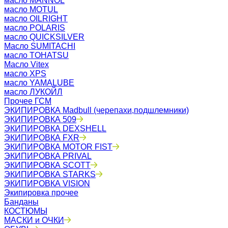
масло MANNOL
масло MOTUL
масло OILRIGHT
масло POLARIS
масло QUICKSILVER
Масло SUMITACHI
масло TOHATSU
Масло Vitex
масло XPS
масло YAMALUBE
масло ЛУКОЙЛ
Прочее ГСМ
ЭКИПИРОВКА Madbull (черепахи,подшлемники)
ЭКИПИРОВКА 509
ЭКИПИРОВКА DEXSHELL
ЭКИПИРОВКА FXR
ЭКИПИРОВКА MOTOR FIST
ЭКИПИРОВКА PRIVAL
ЭКИПИРОВКА SCOTT
ЭКИПИРОВКА STARKS
ЭКИПИРОВКА VISION
Экипировка прочее
Банданы
КОСТЮМЫ
МАСКИ и ОЧКИ