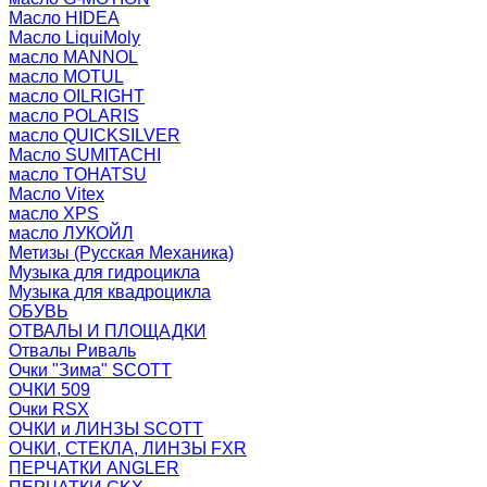
Масло HIDEA
Масло LiquiMoly
масло MANNOL
масло MOTUL
масло OILRIGHT
масло POLARIS
масло QUICKSILVER
Масло SUMITACHI
масло TOHATSU
Масло Vitex
масло XPS
масло ЛУКОЙЛ
Метизы (Русская Механика)
Музыка для гидроцикла
Музыка для квадроцикла
ОБУВЬ
ОТВАЛЫ И ПЛОЩАДКИ
Отвалы Риваль
Очки "Зима" SCOTT
ОЧКИ 509
Очки RSX
ОЧКИ и ЛИНЗЫ SCOTT
ОЧКИ, СТЕКЛА, ЛИНЗЫ FXR
ПЕРЧАТКИ ANGLER