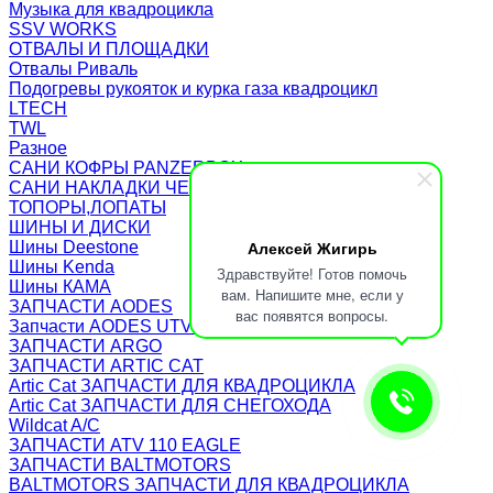
Музыка для квадроцикла
SSV WORKS
ОТВАЛЫ И ПЛОЩАДКИ
Отвалы Риваль
Подогревы рукояток и курка газа квадроцикл
LTECH
TWL
Разное
САНИ КОФРЫ PANZERBOX
САНИ НАКЛАДКИ ЧЕХЛЫ Бьюско
ТОПОРЫ,ЛОПАТЫ
ШИНЫ И ДИСКИ
Алексей Жигирь
Шины Deestone
Шины Kenda
Здравствуйте! Готов помочь
Шины КАМА
вам. Напишите мне, если у
ЗАПЧАСТИ AODES
вас появятся вопросы.
Запчасти AODES UTV/SSV
ЗАПЧАСТИ ARGO
ЗАПЧАСТИ ARTIC CAT
Artic Cat ЗАПЧАСТИ ДЛЯ КВАДРОЦИКЛА
Artic Cat ЗАПЧАСТИ ДЛЯ СНЕГОХОДА
Wildcat A/C
ЗАПЧАСТИ ATV 110 EAGLE
ЗАПЧАСТИ BALTMOTORS
BALTMOTORS ЗАПЧАСТИ ДЛЯ КВАДРОЦИКЛА