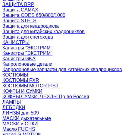
ЗАЩИТА BRP
Защита GAMAX
Защита ODES 650/800/1000
Защита STELS
Защита для квадроцикла
Защита для китайских квадроциклов
Защита для снегохода
КАНИСТРЫ
Канистры ''ЭКСТРИМ''
Канистры "ЭКСТРИМ"
Канистры GKA
Капролоновые детали
Капролоновые запчасти для китайских квадроциклов
КОСТЮМЫ
КОСТЮМЫ FXR
КОСТЮМЫ MOTOR FIST
КОФРЫ И СУМКИ
КОФРЫ,СУМКИ, ЧЕХЛЫ Пр-во Россия
ЛАМПЫ
ЛЕБЕДКИ
ЛИНЗЫ для 509
МАСКИ дыхательные
МАСКИ и ОЧКИ
Масло FUCHS
масло G-MOTION