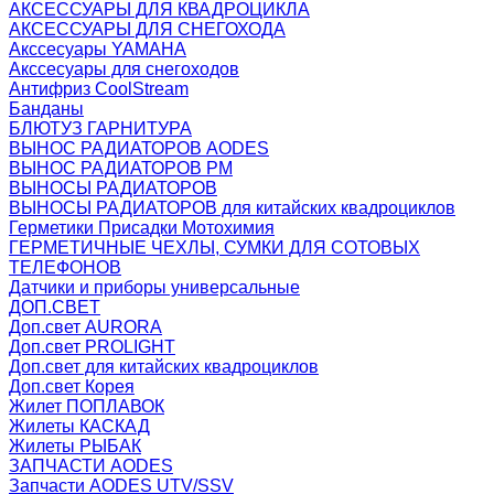
АКСЕССУАРЫ ДЛЯ КВАДРОЦИКЛА
АКСЕССУАРЫ ДЛЯ СНЕГОХОДА
Акссесуары YAMAHA
Акссесуары для снегоходов
Антифриз CoolStream
Банданы
БЛЮТУЗ ГАРНИТУРА
ВЫНОС РАДИАТОРОВ AODES
ВЫНОС РАДИАТОРОВ РМ
ВЫНОСЫ РАДИАТОРОВ
ВЫНОСЫ РАДИАТОРОВ для китайских квадроциклов
Герметики Присадки Мотохимия
ГЕРМЕТИЧНЫЕ ЧЕХЛЫ, СУМКИ ДЛЯ СОТОВЫХ
ТЕЛЕФОНОВ
Датчики и приборы универсальные
ДОП.СВЕТ
Доп.свет AURORA
Доп.свет PROLIGHT
Доп.свет для китайских квадроциклов
Доп.свет Корея
Жилет ПОПЛАВОК
Жилеты КАСКАД
Жилеты РЫБАК
ЗАПЧАСТИ AODES
Запчасти AODES UTV/SSV