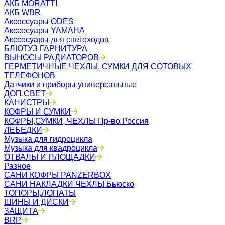
АКБ MORATTI
АКБ WBR
Аксессуары ODES
Акссесуары YAMAHA
Акссесуары для снегоходов
БЛЮТУЗ ГАРНИТУРА
ВЫНОСЫ РАДИАТОРОВ
ГЕРМЕТИЧНЫЕ ЧЕХЛЫ, СУМКИ ДЛЯ СОТОВЫХ
ТЕЛЕФОНОВ
Датчики и приборы универсальные
ДОП.СВЕТ
КАНИСТРЫ
КОФРЫ И СУМКИ
КОФРЫ,СУМКИ, ЧЕХЛЫ Пр-во Россия
ЛЕБЕДКИ
Музыка для гидроцикла
Музыка для квадроцикла
ОТВАЛЫ И ПЛОЩАДКИ
Разное
САНИ КОФРЫ PANZERBOX
САНИ НАКЛАДКИ ЧЕХЛЫ Бьюско
ТОПОРЫ,ЛОПАТЫ
ШИНЫ И ДИСКИ
ЗАЩИТА
BRP