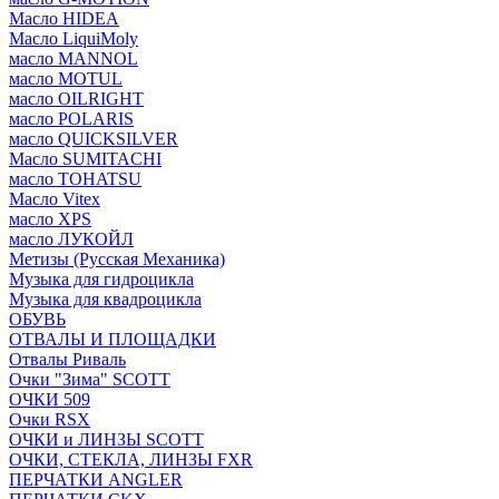
Масло HIDEA
Масло LiquiMoly
масло MANNOL
масло MOTUL
масло OILRIGHT
масло POLARIS
масло QUICKSILVER
Масло SUMITACHI
масло TOHATSU
Масло Vitex
масло XPS
масло ЛУКОЙЛ
Метизы (Русская Механика)
Музыка для гидроцикла
Музыка для квадроцикла
ОБУВЬ
ОТВАЛЫ И ПЛОЩАДКИ
Отвалы Риваль
Очки "Зима" SCOTT
ОЧКИ 509
Очки RSX
ОЧКИ и ЛИНЗЫ SCOTT
ОЧКИ, СТЕКЛА, ЛИНЗЫ FXR
ПЕРЧАТКИ ANGLER