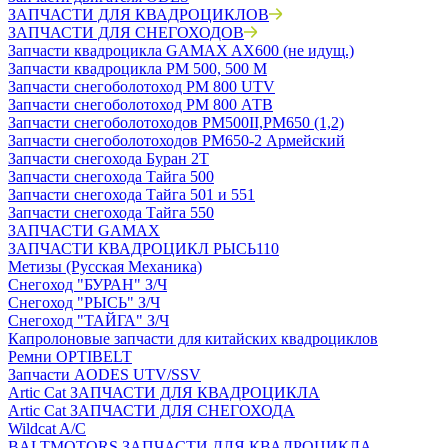
ЗАПЧАСТИ ДЛЯ КВАДРОЦИКЛОВ
ЗАПЧАСТИ ДЛЯ СНЕГОХОДОВ
Запчасти квадроцикла GAMAX AX600 (не идущ.)
Запчасти квадроцикла РМ 500, 500 М
Запчасти снегоболотоход РМ 800 UTV
Запчасти снегоболотоход РМ 800 АТВ
Запчасти снегоболотоходов РМ500II,РМ650 (1,2)
Запчасти снегоболотоходов РМ650-2 Армейский
Запчасти снегохода Буран 2Т
Запчасти снегохода Тайга 500
Запчасти снегохода Тайга 501 и 551
Запчасти снегохода Тайга 550
ЗАПЧАСТИ GAMAX
ЗАПЧАСТИ КВАДРОЦИКЛ РЫСЬ110
Метизы (Русская Механика)
Снегоход "БУРАН" З/Ч
Снегоход "РЫСЬ" З/Ч
Снегоход "ТАЙГА" З/Ч
Капролоновые запчасти для китайских квадроциклов
Ремни OPTIBELT
Запчасти AODES UTV/SSV
Artic Cat ЗАПЧАСТИ ДЛЯ КВАДРОЦИКЛА
Artic Cat ЗАПЧАСТИ ДЛЯ СНЕГОХОДА
Wildcat A/C
BALTMOTORS ЗАПЧАСТИ ДЛЯ КВАДРОЦИКЛА