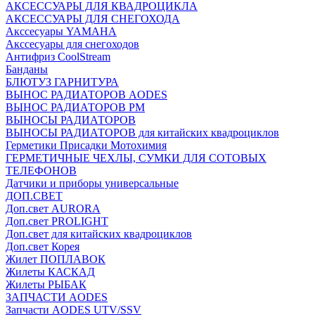
АКСЕССУАРЫ ДЛЯ КВАДРОЦИКЛА
АКСЕССУАРЫ ДЛЯ СНЕГОХОДА
Акссесуары YAMAHA
Акссесуары для снегоходов
Антифриз CoolStream
Банданы
БЛЮТУЗ ГАРНИТУРА
ВЫНОС РАДИАТОРОВ AODES
ВЫНОС РАДИАТОРОВ РМ
ВЫНОСЫ РАДИАТОРОВ
ВЫНОСЫ РАДИАТОРОВ для китайских квадроциклов
Герметики Присадки Мотохимия
ГЕРМЕТИЧНЫЕ ЧЕХЛЫ, СУМКИ ДЛЯ СОТОВЫХ
ТЕЛЕФОНОВ
Датчики и приборы универсальные
ДОП.СВЕТ
Доп.свет AURORA
Доп.свет PROLIGHT
Доп.свет для китайских квадроциклов
Доп.свет Корея
Жилет ПОПЛАВОК
Жилеты КАСКАД
Жилеты РЫБАК
ЗАПЧАСТИ AODES
Запчасти AODES UTV/SSV