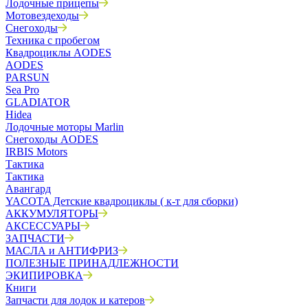
Лодочные прицепы
Мотовездеходы
Снегоходы
Техника с пробегом
Квадроциклы AODES
AODES
PARSUN
Sea Pro
GLADIATOR
Hidea
Лодочные моторы Marlin
Снегоходы AODES
IRBIS Motors
Тактика
Тактика
Авангард
YACOTA Детские квадроциклы ( к-т для сборки)
АККУМУЛЯТОРЫ
АКСЕССУАРЫ
ЗАПЧАСТИ
МАСЛА и АНТИФРИЗ
ПОЛЕЗНЫЕ ПРИНАДЛЕЖНОСТИ
ЭКИПИРОВКА
Книги
Запчасти для лодок и катеров