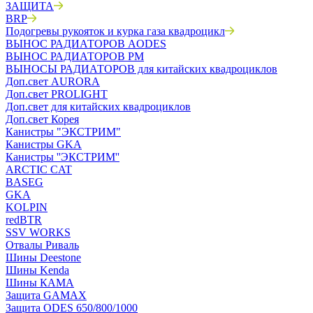
ЗАЩИТА
BRP
Подогревы рукояток и курка газа квадроцикл
ВЫНОС РАДИАТОРОВ AODES
ВЫНОС РАДИАТОРОВ РМ
ВЫНОСЫ РАДИАТОРОВ для китайских квадроциклов
Доп.свет AURORA
Доп.свет PROLIGHT
Доп.свет для китайских квадроциклов
Доп.свет Корея
Канистры "ЭКСТРИМ"
Канистры GKA
Канистры ''ЭКСТРИМ''
ARCTIC CAT
BASEG
GKA
KOLPIN
redBTR
SSV WORKS
Отвалы Риваль
Шины Deestone
Шины Kenda
Шины КАМА
Защита GAMAX
Защита ODES 650/800/1000