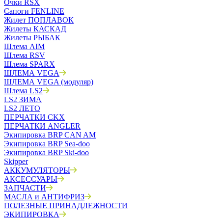
Очки RSX
Сапоги FENLINE
Жилет ПОПЛАВОК
Жилеты КАСКАД
Жилеты РЫБАК
Шлема AIM
Шлема RSV
Шлема SPARX
ШЛЕМА VEGA
ШЛЕМА VEGA (модуляр)
Шлема LS2
LS2 ЗИМА
LS2 ЛЕТО
ПЕРЧАТКИ CKX
ПЕРЧАТКИ ANGLER
Экипировка BRP CAN AM
Экипировка BRP Sea-doo
Экипировка BRP Ski-doo
Skipper
АККУМУЛЯТОРЫ
АКСЕССУАРЫ
ЗАПЧАСТИ
МАСЛА и АНТИФРИЗ
ПОЛЕЗНЫЕ ПРИНАДЛЕЖНОСТИ
ЭКИПИРОВКА