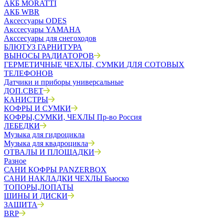
АКБ MORATTI
АКБ WBR
Аксессуары ODES
Акссесуары YAMAHA
Акссесуары для снегоходов
БЛЮТУЗ ГАРНИТУРА
ВЫНОСЫ РАДИАТОРОВ
ГЕРМЕТИЧНЫЕ ЧЕХЛЫ, СУМКИ ДЛЯ СОТОВЫХ
ТЕЛЕФОНОВ
Датчики и приборы универсальные
ДОП.СВЕТ
КАНИСТРЫ
КОФРЫ И СУМКИ
КОФРЫ,СУМКИ, ЧЕХЛЫ Пр-во Россия
ЛЕБЕДКИ
Музыка для гидроцикла
Музыка для квадроцикла
ОТВАЛЫ И ПЛОЩАДКИ
Разное
САНИ КОФРЫ PANZERBOX
САНИ НАКЛАДКИ ЧЕХЛЫ Бьюско
ТОПОРЫ,ЛОПАТЫ
ШИНЫ И ДИСКИ
ЗАЩИТА
BRP