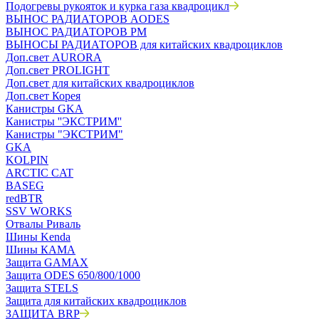
Подогревы рукояток и курка газа квадроцикл
ВЫНОС РАДИАТОРОВ AODES
ВЫНОС РАДИАТОРОВ РМ
ВЫНОСЫ РАДИАТОРОВ для китайских квадроциклов
Доп.свет AURORA
Доп.свет PROLIGHT
Доп.свет для китайских квадроциклов
Доп.свет Корея
Канистры GKA
Канистры ''ЭКСТРИМ''
Канистры "ЭКСТРИМ"
GKA
KOLPIN
ARCTIC CAT
BASEG
redBTR
SSV WORKS
Отвалы Риваль
Шины Kenda
Шины КАМА
Защита GAMAX
Защита ODES 650/800/1000
Защита STELS
Защита для китайских квадроциклов
ЗАЩИТА BRP