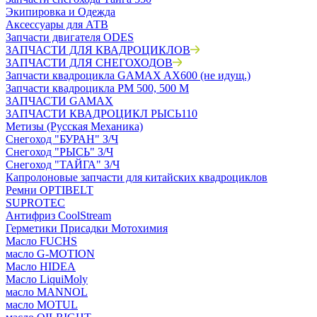
Экипировка и Одежда
Аксессуары для АТВ
Запчасти двигателя ODES
ЗАПЧАСТИ ДЛЯ КВАДРОЦИКЛОВ
ЗАПЧАСТИ ДЛЯ СНЕГОХОДОВ
Запчасти квадроцикла GAMAX AX600 (не идущ.)
Запчасти квадроцикла РМ 500, 500 М
ЗАПЧАСТИ GAMAX
ЗАПЧАСТИ КВАДРОЦИКЛ РЫСЬ110
Метизы (Русская Механика)
Снегоход "БУРАН" З/Ч
Снегоход "РЫСЬ" З/Ч
Снегоход "ТАЙГА" З/Ч
Капролоновые запчасти для китайских квадроциклов
Ремни OPTIBELT
SUPROTEC
Антифриз CoolStream
Герметики Присадки Мотохимия
Масло FUCHS
масло G-MOTION
Масло HIDEA
Масло LiquiMoly
масло MANNOL
масло MOTUL