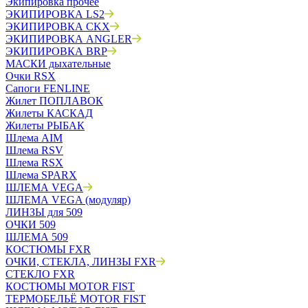
Экипировка прочее
ЭКИПИРОВКА LS2
ЭКИПИРОВКА CKX
ЭКИПИРОВКА ANGLER
ЭКИПИРОВКА BRP
МАСКИ дыхательные
Очки RSX
Сапоги FENLINE
Жилет ПОПЛАВОК
Жилеты КАСКАД
Жилеты РЫБАК
Шлема AIM
Шлема RSV
Шлема RSX
Шлема SPARX
ШЛЕМА VEGA
ШЛЕМА VEGA (модуляр)
ЛИНЗЫ для 509
ОЧКИ 509
ШЛЕМА 509
КОСТЮМЫ FXR
ОЧКИ, СТЕКЛА, ЛИНЗЫ FXR
СТЕКЛО FXR
КОСТЮМЫ MOTOR FIST
ТЕРМОБЕЛЬЁ MOTOR FIST