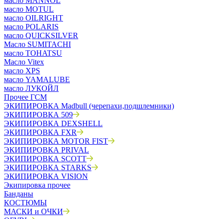
масло MANNOL
масло MOTUL
масло OILRIGHT
масло POLARIS
масло QUICKSILVER
Масло SUMITACHI
масло TOHATSU
Масло Vitex
масло XPS
масло YAMALUBE
масло ЛУКОЙЛ
Прочее ГСМ
ЭКИПИРОВКА Madbull (черепахи,подшлемники)
ЭКИПИРОВКА 509
ЭКИПИРОВКА DEXSHELL
ЭКИПИРОВКА FXR
ЭКИПИРОВКА MOTOR FIST
ЭКИПИРОВКА PRIVAL
ЭКИПИРОВКА SCOTT
ЭКИПИРОВКА STARKS
ЭКИПИРОВКА VISION
Экипировка прочее
Банданы
КОСТЮМЫ
МАСКИ и ОЧКИ