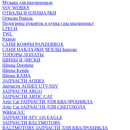
Музыка для квадроцикла
SSV WORKS
ОТВАЛЫ И ПЛОЩАДКИ
Отвалы Риваль
Подогревы рукояток и курка газа квадроцикл
LTECH
TWL
Разное
САНИ КОФРЫ PANZERBOX
САНИ НАКЛАДКИ ЧЕХЛЫ Бьюско
ТОПОРЫ,ЛОПАТЫ
ШИНЫ И ДИСКИ
Шины Deestone
Шины Kenda
Шины КАМА
ЗАПЧАСТИ AODES
Запчасти AODES UTV/SSV
ЗАПЧАСТИ ARGO
ЗАПЧАСТИ ARTIC CAT
Artic Cat ЗАПЧАСТИ ДЛЯ КВАДРОЦИКЛА
Artic Cat ЗАПЧАСТИ ДЛЯ СНЕГОХОДА
Wildcat A/C
ЗАПЧАСТИ ATV 110 EAGLE
ЗАПЧАСТИ BALTMOTORS
BALTMOTORS ЗАПЧАСТИ ДЛЯ КВАДРОЦИКЛА