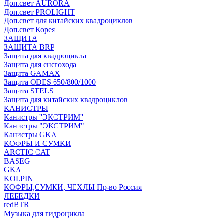
Доп.свет AURORA
Доп.свет PROLIGHT
Доп.свет для китайских квадроциклов
Доп.свет Корея
ЗАЩИТА
ЗАЩИТА BRP
Защита для квадроцикла
Защита для снегохода
Защита GAMAX
Защита ODES 650/800/1000
Защита STELS
Защита для китайских квадроциклов
КАНИСТРЫ
Канистры ''ЭКСТРИМ''
Канистры "ЭКСТРИМ"
Канистры GKA
КОФРЫ И СУМКИ
ARCTIC CAT
BASEG
GKA
KOLPIN
КОФРЫ,СУМКИ, ЧЕХЛЫ Пр-во Россия
ЛЕБЕДКИ
redBTR
Музыка для гидроцикла