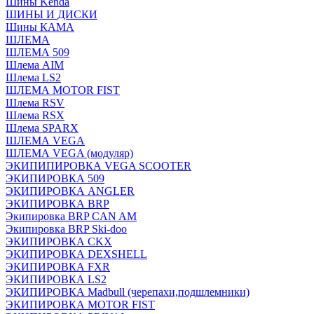
Шины Kenda
ШИНЫ И ДИСКИ
Шины КАМА
ШЛЕМА
ШЛЕМА 509
Шлема AIM
Шлема LS2
ШЛЕМА MOTOR FIST
Шлема RSV
Шлема RSX
Шлема SPARX
ШЛЕМА VEGA
ШЛЕМА VEGA (модуляр)
ЭКИПИПИРОВКА VEGA SCOOTER
ЭКИПИРОВКА 509
ЭКИПИРОВКА ANGLER
ЭКИПИРОВКА BRP
Экипировка BRP CAN AM
Экипировка BRP Ski-doo
ЭКИПИРОВКА CKX
ЭКИПИРОВКА DEXSHELL
ЭКИПИРОВКА FXR
ЭКИПИРОВКА LS2
ЭКИПИРОВКА Madbull (черепахи,подшлемники)
ЭКИПИРОВКА MOTOR FIST