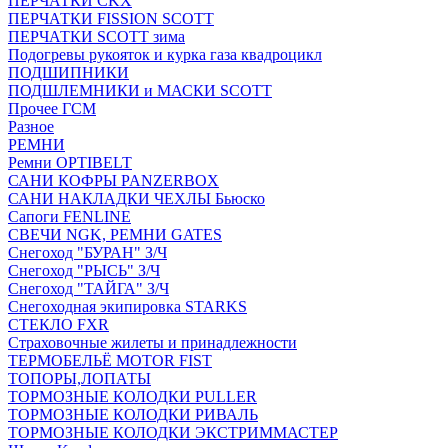
ПЕРЧАТКИ CKX
ПЕРЧАТКИ FISSION SCOTT
ПЕРЧАТКИ SCOTT зима
Подогревы рукояток и курка газа квадроцикл
ПОДШИПНИКИ
ПОДШЛЕМНИКИ и МАСКИ SCOTT
Прочее ГСМ
Разное
РЕМНИ
Ремни OPTIBELT
САНИ КОФРЫ PANZERBOX
САНИ НАКЛАДКИ ЧЕХЛЫ Бьюско
Сапоги FENLINE
СВЕЧИ NGK, РЕМНИ GATES
Снегоход "БУРАН" З/Ч
Снегоход "РЫСЬ" З/Ч
Снегоход "ТАЙГА" З/Ч
Снегоходная экипировка STARKS
СТЕКЛО FXR
Страховочные жилеты и принадлежности
ТЕРМОБЕЛЬЁ MOTOR FIST
ТОПОРЫ,ЛОПАТЫ
ТОРМОЗНЫЕ КОЛОДКИ PULLER
ТОРМОЗНЫЕ КОЛОДКИ РИВАЛЬ
ТОРМОЗНЫЕ КОЛОДКИ ЭКСТРИММАСТЕР