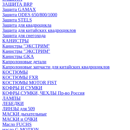
ЗАЩИТА BRP
Защита GAMAX
Защита ODES 650/800/1000
Защита STELS
Защита для квадроцикла
Защита для китайских квадроциклов
Защита для снегохода
КАНИСТРЫ
Канистры ''ЭКСТРИМ''
Канистры "ЭКСТРИМ"
Канистры GKA
Капролоновые детали
Капролоновые запчасти для китайских квадроциклов
КОСТЮМЫ
КОСТЮМЫ FXR
КОСТЮМЫ MOTOR FIST
КОФРЫ И СУМКИ
КОФРЫ,СУМКИ, ЧЕХЛЫ Пр-во Россия
ЛАМПЫ
ЛЕБЕДКИ
ЛИНЗЫ для 509
МАСКИ дыхательные
МАСКИ и ОЧКИ
Масло FUCHS
масло G-MOTION