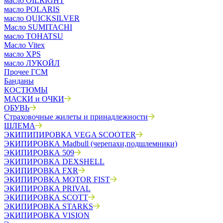
масло OILRIGHT
масло POLARIS
масло QUICKSILVER
Масло SUMITACHI
масло TOHATSU
Масло Vitex
масло XPS
масло ЛУКОЙЛ
Прочее ГСМ
Банданы
КОСТЮМЫ
МАСКИ и ОЧКИ
ОБУВЬ
Страховочные жилеты и принадлежности
ШЛЕМА
ЭКИПИПИРОВКА VEGA SCOOTER
ЭКИПИРОВКА Madbull (черепахи,подшлемники)
ЭКИПИРОВКА 509
ЭКИПИРОВКА DEXSHELL
ЭКИПИРОВКА FXR
ЭКИПИРОВКА MOTOR FIST
ЭКИПИРОВКА PRIVAL
ЭКИПИРОВКА SCOTT
ЭКИПИРОВКА STARKS
ЭКИПИРОВКА VISION