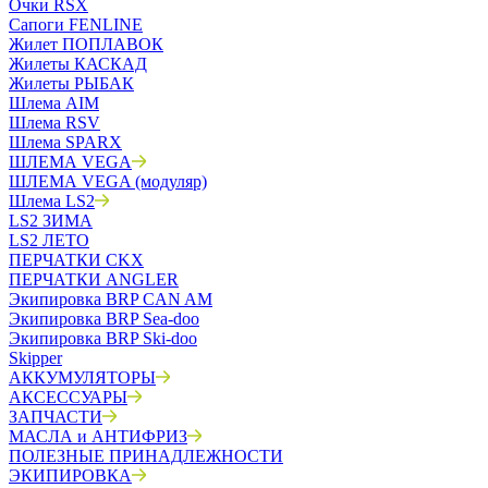
Очки RSX
Сапоги FENLINE
Жилет ПОПЛАВОК
Жилеты КАСКАД
Жилеты РЫБАК
Шлема AIM
Шлема RSV
Шлема SPARX
ШЛЕМА VEGA
ШЛЕМА VEGA (модуляр)
Шлема LS2
LS2 ЗИМА
LS2 ЛЕТО
ПЕРЧАТКИ CKX
ПЕРЧАТКИ ANGLER
Экипировка BRP CAN AM
Экипировка BRP Sea-doo
Экипировка BRP Ski-doo
Skipper
АККУМУЛЯТОРЫ
АКСЕССУАРЫ
ЗАПЧАСТИ
МАСЛА и АНТИФРИЗ
ПОЛЕЗНЫЕ ПРИНАДЛЕЖНОСТИ
ЭКИПИРОВКА