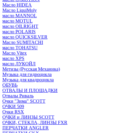
Масло HIDEA
Масло LiquiMoly
масло MANNOL
масло MOTUL
масло OILRIGHT
масло POLARIS
масло QUICKSILVER
Масло SUMITACHI
масло TOHATSU
Масло Vitex
масло XPS
масло ЛУКОЙЛ
Метизы (Русская Механика)
Музыка для гидроцикла
Музыка для квадроцикла
ОБУВЬ
ОТВАЛЫ И ПЛОЩАДКИ
Отвалы Риваль
Очки "Зима" SCOTT
ОЧКИ 509
Очки RSX
ОЧКИ и ЛИНЗЫ SCOTT
ОЧКИ, СТЕКЛА, ЛИНЗЫ FXR
ПЕРЧАТКИ ANGLER