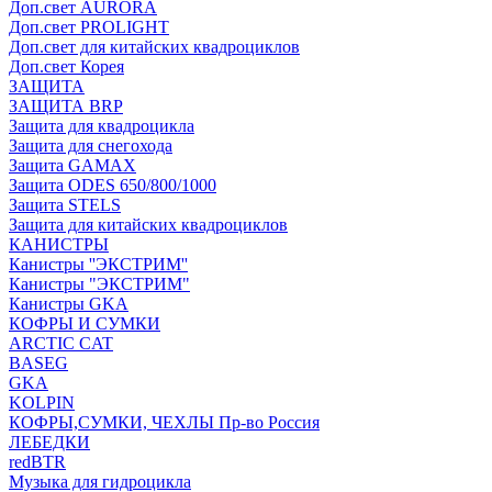
Доп.свет AURORA
Доп.свет PROLIGHT
Доп.свет для китайских квадроциклов
Доп.свет Корея
ЗАЩИТА
ЗАЩИТА BRP
Защита для квадроцикла
Защита для снегохода
Защита GAMAX
Защита ODES 650/800/1000
Защита STELS
Защита для китайских квадроциклов
КАНИСТРЫ
Канистры ''ЭКСТРИМ''
Канистры "ЭКСТРИМ"
Канистры GKA
КОФРЫ И СУМКИ
ARCTIC CAT
BASEG
GKA
KOLPIN
КОФРЫ,СУМКИ, ЧЕХЛЫ Пр-во Россия
ЛЕБЕДКИ
redBTR
Музыка для гидроцикла