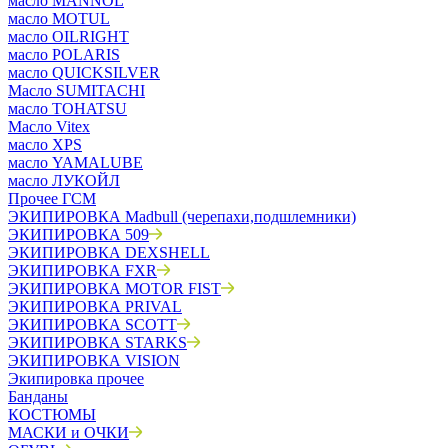
масло MANNOL
масло MOTUL
масло OILRIGHT
масло POLARIS
масло QUICKSILVER
Масло SUMITACHI
масло TOHATSU
Масло Vitex
масло XPS
масло YAMALUBE
масло ЛУКОЙЛ
Прочее ГСМ
ЭКИПИРОВКА Madbull (черепахи,подшлемники)
ЭКИПИРОВКА 509
ЭКИПИРОВКА DEXSHELL
ЭКИПИРОВКА FXR
ЭКИПИРОВКА MOTOR FIST
ЭКИПИРОВКА PRIVAL
ЭКИПИРОВКА SCOTT
ЭКИПИРОВКА STARKS
ЭКИПИРОВКА VISION
Экипировка прочее
Банданы
КОСТЮМЫ
МАСКИ и ОЧКИ