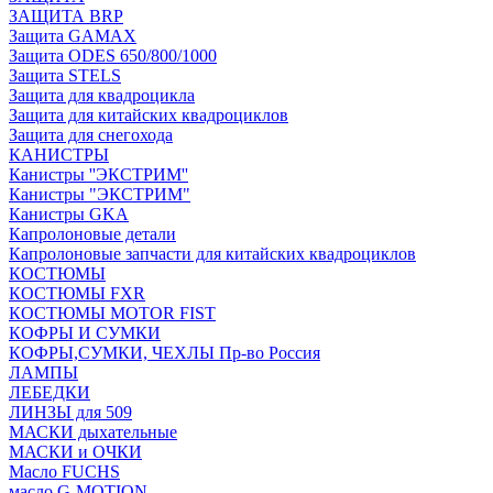
ЗАЩИТА BRP
Защита GAMAX
Защита ODES 650/800/1000
Защита STELS
Защита для квадроцикла
Защита для китайских квадроциклов
Защита для снегохода
КАНИСТРЫ
Канистры ''ЭКСТРИМ''
Канистры "ЭКСТРИМ"
Канистры GKA
Капролоновые детали
Капролоновые запчасти для китайских квадроциклов
КОСТЮМЫ
КОСТЮМЫ FXR
КОСТЮМЫ MOTOR FIST
КОФРЫ И СУМКИ
КОФРЫ,СУМКИ, ЧЕХЛЫ Пр-во Россия
ЛАМПЫ
ЛЕБЕДКИ
ЛИНЗЫ для 509
МАСКИ дыхательные
МАСКИ и ОЧКИ
Масло FUCHS
масло G-MOTION