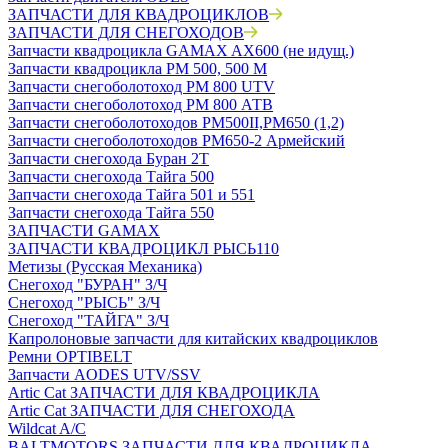
ЗАПЧАСТИ ДЛЯ КВАДРОЦИКЛОВ
ЗАПЧАСТИ ДЛЯ СНЕГОХОДОВ
Запчасти квадроцикла GAMAX AX600 (не идущ.)
Запчасти квадроцикла РМ 500, 500 М
Запчасти снегоболотоход РМ 800 UTV
Запчасти снегоболотоход РМ 800 АТВ
Запчасти снегоболотоходов РМ500II,РМ650 (1,2)
Запчасти снегоболотоходов РМ650-2 Армейский
Запчасти снегохода Буран 2Т
Запчасти снегохода Тайга 500
Запчасти снегохода Тайга 501 и 551
Запчасти снегохода Тайга 550
ЗАПЧАСТИ GAMAX
ЗАПЧАСТИ КВАДРОЦИКЛ РЫСЬ110
Метизы (Русская Механика)
Снегоход "БУРАН" З/Ч
Снегоход "РЫСЬ" З/Ч
Снегоход "ТАЙГА" З/Ч
Капролоновые запчасти для китайских квадроциклов
Ремни OPTIBELT
Запчасти AODES UTV/SSV
Artic Cat ЗАПЧАСТИ ДЛЯ КВАДРОЦИКЛА
Artic Cat ЗАПЧАСТИ ДЛЯ СНЕГОХОДА
Wildcat A/C
BALTMOTORS ЗАПЧАСТИ ДЛЯ КВАДРОЦИКЛА