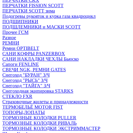
ПЕРЧАТКИ CKX
ПЕРЧАТКИ FISSION SCOTT
ПЕРЧАТКИ SCOTT зима
Подогревы рукояток и курка газа квадроцикл
ПОДШИПНИКИ
ПОДШЛЕМНИКИ и МАСКИ SCOTT
Прочее ГСМ
Разное
РЕМНИ
Ремни OPTIBELT
САНИ КОФРЫ PANZERBOX
САНИ НАКЛАДКИ ЧЕХЛЫ Бьюско
Сапоги FENLINE
СВЕЧИ NGK, РЕМНИ GATES
Снегоход "БУРАН" З/Ч
Снегоход "РЫСЬ" З/Ч
Снегоход "ТАЙГА" З/Ч
Снегоходная экипировка STARKS
СТЕКЛО FXR
Страховочные жилеты и принадлежности
ТЕРМОБЕЛЬЁ MOTOR FIST
ТОПОРЫ,ЛОПАТЫ
ТОРМОЗНЫЕ КОЛОДКИ PULLER
ТОРМОЗНЫЕ КОЛОДКИ РИВАЛЬ
ТОРМОЗНЫЕ КОЛОДКИ ЭКСТРИММАСТЕР