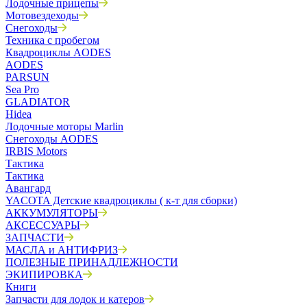
Лодочные прицепы
Мотовездеходы
Снегоходы
Техника с пробегом
Квадроциклы AODES
AODES
PARSUN
Sea Pro
GLADIATOR
Hidea
Лодочные моторы Marlin
Снегоходы AODES
IRBIS Motors
Тактика
Тактика
Авангард
YACOTA Детские квадроциклы ( к-т для сборки)
АККУМУЛЯТОРЫ
АКСЕССУАРЫ
ЗАПЧАСТИ
МАСЛА и АНТИФРИЗ
ПОЛЕЗНЫЕ ПРИНАДЛЕЖНОСТИ
ЭКИПИРОВКА
Книги
Запчасти для лодок и катеров