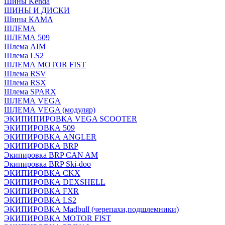
Шины Kenda
ШИНЫ И ДИСКИ
Шины КАМА
ШЛЕМА
ШЛЕМА 509
Шлема AIM
Шлема LS2
ШЛЕМА MOTOR FIST
Шлема RSV
Шлема RSX
Шлема SPARX
ШЛЕМА VEGA
ШЛЕМА VEGA (модуляр)
ЭКИПИПИРОВКА VEGA SCOOTER
ЭКИПИРОВКА 509
ЭКИПИРОВКА ANGLER
ЭКИПИРОВКА BRP
Экипировка BRP CAN AM
Экипировка BRP Ski-doo
ЭКИПИРОВКА CKX
ЭКИПИРОВКА DEXSHELL
ЭКИПИРОВКА FXR
ЭКИПИРОВКА LS2
ЭКИПИРОВКА Madbull (черепахи,подшлемники)
ЭКИПИРОВКА MOTOR FIST