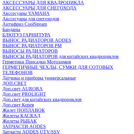
АКСЕССУАРЫ ДЛЯ КВАДРОЦИКЛА
АКСЕССУАРЫ ДЛЯ СНЕГОХОДА
Акссесуары YAMAHA
Акссесуары для снегоходов
Антифриз CoolStream
Банданы
БЛЮТУЗ ГАРНИТУРА
ВЫНОС РАДИАТОРОВ AODES
ВЫНОС РАДИАТОРОВ РМ
ВЫНОСЫ РАДИАТОРОВ
ВЫНОСЫ РАДИАТОРОВ для китайских квадроциклов
Герметики Присадки Мотохимия
ГЕРМЕТИЧНЫЕ ЧЕХЛЫ, СУМКИ ДЛЯ СОТОВЫХ
ТЕЛЕФОНОВ
Датчики и приборы универсальные
ДОП.СВЕТ
Доп.свет AURORA
Доп.свет PROLIGHT
Доп.свет для китайских квадроциклов
Доп.свет Корея
Жилет ПОПЛАВОК
Жилеты КАСКАД
Жилеты РЫБАК
ЗАПЧАСТИ AODES
Запчасти AODES UTV/SSV