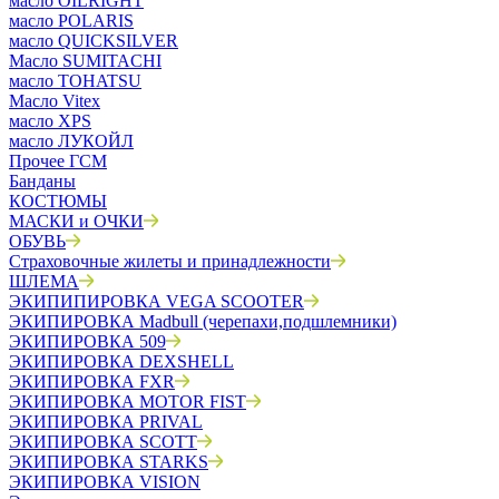
масло OILRIGHT
масло POLARIS
масло QUICKSILVER
Масло SUMITACHI
масло TOHATSU
Масло Vitex
масло XPS
масло ЛУКОЙЛ
Прочее ГСМ
Банданы
КОСТЮМЫ
МАСКИ и ОЧКИ
ОБУВЬ
Страховочные жилеты и принадлежности
ШЛЕМА
ЭКИПИПИРОВКА VEGA SCOOTER
ЭКИПИРОВКА Madbull (черепахи,подшлемники)
ЭКИПИРОВКА 509
ЭКИПИРОВКА DEXSHELL
ЭКИПИРОВКА FXR
ЭКИПИРОВКА MOTOR FIST
ЭКИПИРОВКА PRIVAL
ЭКИПИРОВКА SCOTT
ЭКИПИРОВКА STARKS
ЭКИПИРОВКА VISION