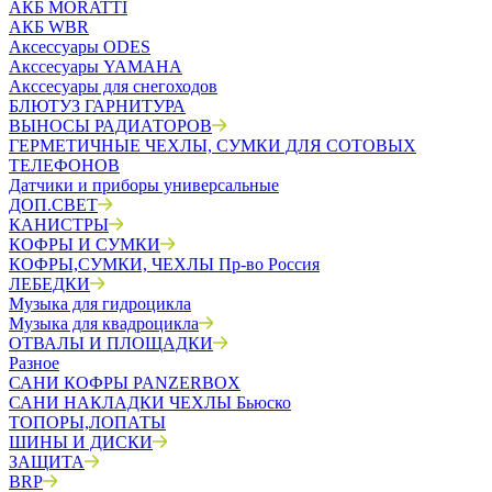
АКБ MORATTI
АКБ WBR
Аксессуары ODES
Акссесуары YAMAHA
Акссесуары для снегоходов
БЛЮТУЗ ГАРНИТУРА
ВЫНОСЫ РАДИАТОРОВ
ГЕРМЕТИЧНЫЕ ЧЕХЛЫ, СУМКИ ДЛЯ СОТОВЫХ
ТЕЛЕФОНОВ
Датчики и приборы универсальные
ДОП.СВЕТ
КАНИСТРЫ
КОФРЫ И СУМКИ
КОФРЫ,СУМКИ, ЧЕХЛЫ Пр-во Россия
ЛЕБЕДКИ
Музыка для гидроцикла
Музыка для квадроцикла
ОТВАЛЫ И ПЛОЩАДКИ
Разное
САНИ КОФРЫ PANZERBOX
САНИ НАКЛАДКИ ЧЕХЛЫ Бьюско
ТОПОРЫ,ЛОПАТЫ
ШИНЫ И ДИСКИ
ЗАЩИТА
BRP