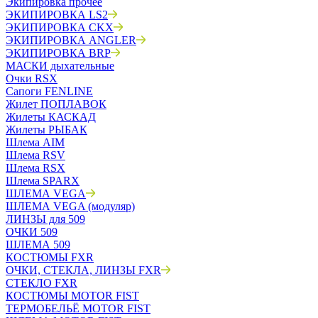
Экипировка прочее
ЭКИПИРОВКА LS2
ЭКИПИРОВКА CKX
ЭКИПИРОВКА ANGLER
ЭКИПИРОВКА BRP
МАСКИ дыхательные
Очки RSX
Сапоги FENLINE
Жилет ПОПЛАВОК
Жилеты КАСКАД
Жилеты РЫБАК
Шлема AIM
Шлема RSV
Шлема RSX
Шлема SPARX
ШЛЕМА VEGA
ШЛЕМА VEGA (модуляр)
ЛИНЗЫ для 509
ОЧКИ 509
ШЛЕМА 509
КОСТЮМЫ FXR
ОЧКИ, СТЕКЛА, ЛИНЗЫ FXR
СТЕКЛО FXR
КОСТЮМЫ MOTOR FIST
ТЕРМОБЕЛЬЁ MOTOR FIST