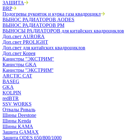
ЗАЩИТА
BRP
Подогревы рукояток и курка газа квадроцикл
ВЫНОС РАДИАТОРОВ AODES
ВЫНОС РАДИАТОРОВ РМ
ВЫНОСЫ РАДИАТОРОВ для китайских квадроциклов
Доп.свет AURORA
Доп.свет PROLIGHT
Доп.свет для китайских квадроциклов
Доп.свет Корея
Канистры "ЭКСТРИМ"
Канистры GKA
Канистры ''ЭКСТРИМ''
ARCTIC CAT
BASEG
GKA
KOLPIN
redBTR
SSV WORKS
Отвалы Риваль
Шины Deestone
Шины Kenda
Шины КАМА
Защита GAMAX
Защита ODES 650/800/1000