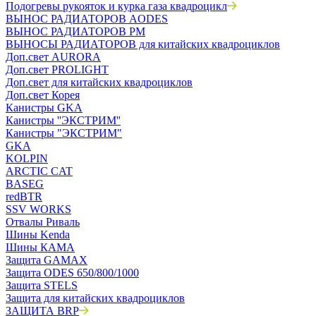
Подогревы рукояток и курка газа квадроцикл
ВЫНОС РАДИАТОРОВ AODES
ВЫНОС РАДИАТОРОВ РМ
ВЫНОСЫ РАДИАТОРОВ для китайских квадроциклов
Доп.свет AURORA
Доп.свет PROLIGHT
Доп.свет для китайских квадроциклов
Доп.свет Корея
Канистры GKA
Канистры ''ЭКСТРИМ''
Канистры "ЭКСТРИМ"
GKA
KOLPIN
ARCTIC CAT
BASEG
redBTR
SSV WORKS
Отвалы Риваль
Шины Kenda
Шины КАМА
Защита GAMAX
Защита ODES 650/800/1000
Защита STELS
Защита для китайских квадроциклов
ЗАЩИТА BRP