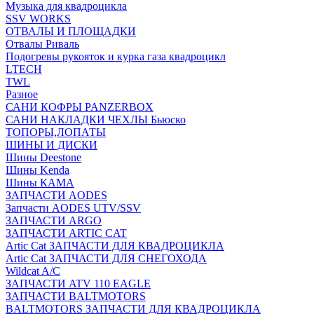
Музыка для квадроцикла
SSV WORKS
ОТВАЛЫ И ПЛОЩАДКИ
Отвалы Риваль
Подогревы рукояток и курка газа квадроцикл
LTECH
TWL
Разное
САНИ КОФРЫ PANZERBOX
САНИ НАКЛАДКИ ЧЕХЛЫ Бьюско
ТОПОРЫ,ЛОПАТЫ
ШИНЫ И ДИСКИ
Шины Deestone
Шины Kenda
Шины КАМА
ЗАПЧАСТИ AODES
Запчасти AODES UTV/SSV
ЗАПЧАСТИ ARGO
ЗАПЧАСТИ ARTIC CAT
Artic Cat ЗАПЧАСТИ ДЛЯ КВАДРОЦИКЛА
Artic Cat ЗАПЧАСТИ ДЛЯ СНЕГОХОДА
Wildcat A/C
ЗАПЧАСТИ ATV 110 EAGLE
ЗАПЧАСТИ BALTMOTORS
BALTMOTORS ЗАПЧАСТИ ДЛЯ КВАДРОЦИКЛА