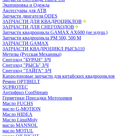
Экипировка и Одежда
Аксессуары для АТВ
Запчасти двигателя ODES
ЗАПЧАСТИ ДЛЯ КВАДРОЦИКЛОВ
ЗАПЧАСТИ ДЛЯ СНЕГОХОДОВ
Запчасти квадроцикла GAMAX AX600 (не идущ.)
Запчасти квадроцикла РМ 500, 500 М
ЗАПЧАСТИ GAMAX
ЗАПЧАСТИ КВАДРОЦИКЛ РЫСЬ110
Метизы (Русская Механика)
Снегоход "БУРАН" З/Ч
Снегоход "РЫСЬ" З/Ч
Снегоход "ТАЙГА" З/Ч
Капролоновые запчасти для китайских квадроциклов
Ремни OPTIBELT
SUPROTEC
Антифриз CoolStream
Герметики Присадки Мотохимия
Масло FUCHS
масло G-MOTION
Масло HIDEA
Масло LiquiMoly
масло MANNOL
масло MOTUL