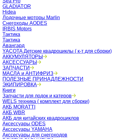
Sea Pro
GLADIATOR
Hidea
Лодочные моторы Marlin
Снегоходы AODES
IRBIS Motors
Тактика
Тактика
Авангард
YACOTA Детские квадроциклы ( к-т для сборки)
АККУМУЛЯТОРЫ
АКСЕССУАРЫ
ЗАПЧАСТИ
МАСЛА и АНТИФРИЗ
ПОЛЕЗНЫЕ ПРИНАДЛЕЖНОСТИ
ЭКИПИРОВКА
Книги
Запчасти для лодок и катеров
WELS техника ( комплект для сборки)
АКБ MORATTI
АКБ WBR
АКБ для китайских квадроциклов
Аксессуары ODES
Акссесуары YAMAHA
Акссесуары для снегоходов