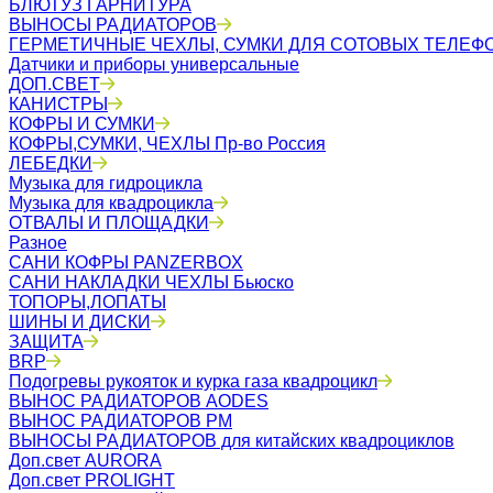
БЛЮТУЗ ГАРНИТУРА
ВЫНОСЫ РАДИАТОРОВ
ГЕРМЕТИЧНЫЕ ЧЕХЛЫ, СУМКИ ДЛЯ СОТОВЫХ ТЕЛЕФ
Датчики и приборы универсальные
ДОП.СВЕТ
КАНИСТРЫ
КОФРЫ И СУМКИ
КОФРЫ,СУМКИ, ЧЕХЛЫ Пр-во Россия
ЛЕБЕДКИ
Музыка для гидроцикла
Музыка для квадроцикла
ОТВАЛЫ И ПЛОЩАДКИ
Разное
САНИ КОФРЫ PANZERBOX
САНИ НАКЛАДКИ ЧЕХЛЫ Бьюско
ТОПОРЫ,ЛОПАТЫ
ШИНЫ И ДИСКИ
ЗАЩИТА
BRP
Подогревы рукояток и курка газа квадроцикл
ВЫНОС РАДИАТОРОВ AODES
ВЫНОС РАДИАТОРОВ РМ
ВЫНОСЫ РАДИАТОРОВ для китайских квадроциклов
Доп.свет AURORA
Доп.свет PROLIGHT