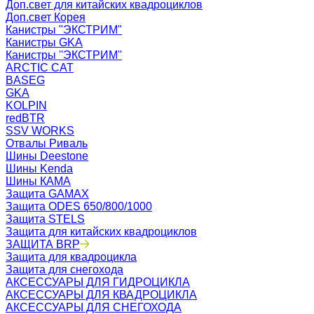
Доп.свет для китайских квадроциклов
Доп.свет Корея
Канистры "ЭКСТРИМ"
Канистры GKA
Канистры ''ЭКСТРИМ''
ARCTIC CAT
BASEG
GKA
KOLPIN
redBTR
SSV WORKS
Отвалы Риваль
Шины Deestone
Шины Kenda
Шины КАМА
Защита GAMAX
Защита ODES 650/800/1000
Защита STELS
Защита для китайских квадроциклов
ЗАЩИТА BRP
Защита для квадроцикла
Защита для снегохода
АКСЕССУАРЫ ДЛЯ ГИДРОЦИКЛА
АКСЕССУАРЫ ДЛЯ КВАДРОЦИКЛА
АКСЕССУАРЫ ДЛЯ СНЕГОХОДА