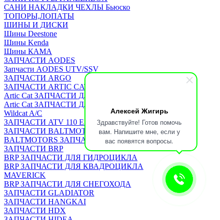
САНИ НАКЛАДКИ ЧЕХЛЫ Бьюско
ТОПОРЫ,ЛОПАТЫ
ШИНЫ И ДИСКИ
Шины Deestone
Шины Kenda
Шины КАМА
ЗАПЧАСТИ AODES
Запчасти AODES UTV/SSV
ЗАПЧАСТИ ARGO
ЗАПЧАСТИ ARTIC CAT
Artic Cat ЗАПЧАСТИ ДЛЯ КВАДРОЦИКЛА
Artic Cat ЗАПЧАСТИ ДЛЯ СНЕГОХОДА
Алексей Жигирь
Wildcat A/C
Здравствуйте! Готов помочь
ЗАПЧАСТИ ATV 110 EAGLE
ЗАПЧАСТИ BALTMOTORS
вам. Напишите мне, если у
BALTMOTORS ЗАПЧАСТИ ДЛЯ КВАДРОЦИКЛА
вас появятся вопросы.
ЗАПЧАСТИ BRP
BRP ЗАПЧАСТИ ДЛЯ ГИДРОЦИКЛА
BRP ЗАПЧАСТИ ДЛЯ КВАДРОЦИКЛА
MAVERICK
BRP ЗАПЧАСТИ ДЛЯ СНЕГОХОДА
ЗАПЧАСТИ GLADIATOR
ЗАПЧАСТИ HANGKAI
ЗАПЧАСТИ HDX
ЗАПЧАСТИ HIDEA