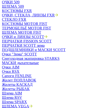
ОЧКИ 509
ШЛЕМА 509
КОСТЮМЫ FXR
ОЧКИ, СТЕКЛА, ЛИНЗЫ FXR
СТЕКЛО FXR
КОСТЮМЫ MOTOR FIST
ТЕРМОБЕЛЬЁ MOTOR FIST
ШЛЕМА MOTOR FIST
ОЧКИ и ЛИНЗЫ SCOTT
ПЕРЧАТКИ FISSION SCOTT
ПЕРЧАТКИ SCOTT зима
ПОДШЛЕМНИКИ и МАСКИ SCOTT
Очки "Зима" SCOTT
Снегоходная экипировка STARKS
МАСКИ дыхательные
Очки AIM
Очки RSX
Сапоги FENLINE
Жилет ПОПЛАВОК
Жилеты КАСКАД
Жилеты РЫБАК
Шлема AIM
Шлема RSV
Шлема SPARX
ШЛЕМА VEGA