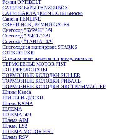
Ремни OPTIBELT
САНИ КОФРЫ PANZERBOX
САНИ НАКЛАДКИ ЧЕХЛЫ Бьюско
Сапоги FENLINE
СВЕЧИ NGK, РЕМНИ GATES
Снегоход "БУРАН" З/Ч
Снегоход "РЫСЬ" З/Ч
Снегоход "ТАЙГА" З/Ч
Снегоходная экипировка STARKS
СТЕКЛО FXR
Страховочные жилеты и принадлежности
ТЕРМОБЕЛЬЁ MOTOR FIST
ТОПОРЫ,ЛОПАТЫ
ТОРМОЗНЫЕ КОЛОДКИ PULLER
ТОРМОЗНЫЕ КОЛОДКИ РИВАЛЬ
ТОРМОЗНЫЕ КОЛОДКИ ЭКСТРИММАСТЕР
Шины Kenda
ШИНЫ И ДИСКИ
Шины КАМА
ШЛЕМА
ШЛЕМА 509
Шлема AIM
Шлема LS2
ШЛЕМА MOTOR FIST
Шлема RSV