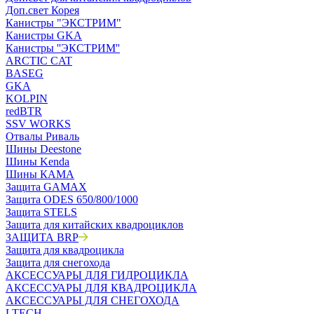
Доп.свет Корея
Канистры "ЭКСТРИМ"
Канистры GKA
Канистры ''ЭКСТРИМ''
ARCTIC CAT
BASEG
GKA
KOLPIN
redBTR
SSV WORKS
Отвалы Риваль
Шины Deestone
Шины Kenda
Шины КАМА
Защита GAMAX
Защита ODES 650/800/1000
Защита STELS
Защита для китайских квадроциклов
ЗАЩИТА BRP
Защита для квадроцикла
Защита для снегохода
АКСЕССУАРЫ ДЛЯ ГИДРОЦИКЛА
АКСЕССУАРЫ ДЛЯ КВАДРОЦИКЛА
АКСЕССУАРЫ ДЛЯ СНЕГОХОДА
LTECH