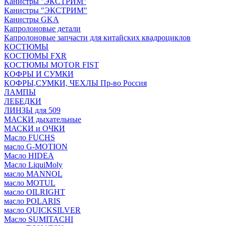
Канистры ''ЭКСТРИМ''
Канистры "ЭКСТРИМ"
Канистры GKA
Капролоновые детали
Капролоновые запчасти для китайских квадроциклов
КОСТЮМЫ
КОСТЮМЫ FXR
КОСТЮМЫ MOTOR FIST
КОФРЫ И СУМКИ
КОФРЫ,СУМКИ, ЧЕХЛЫ Пр-во Россия
ЛАМПЫ
ЛЕБЕДКИ
ЛИНЗЫ для 509
МАСКИ дыхательные
МАСКИ и ОЧКИ
Масло FUCHS
масло G-MOTION
Масло HIDEA
Масло LiquiMoly
масло MANNOL
масло MOTUL
масло OILRIGHT
масло POLARIS
масло QUICKSILVER
Масло SUMITACHI