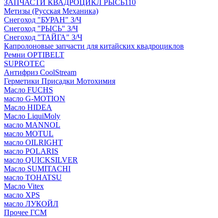
ЗАПЧАСТИ КВАДРОЦИКЛ РЫСЬ110
Метизы (Русская Механика)
Снегоход "БУРАН" З/Ч
Снегоход "РЫСЬ" З/Ч
Снегоход "ТАЙГА" З/Ч
Капролоновые запчасти для китайских квадроциклов
Ремни OPTIBELT
SUPROTEC
Антифриз CoolStream
Герметики Присадки Мотохимия
Масло FUCHS
масло G-MOTION
Масло HIDEA
Масло LiquiMoly
масло MANNOL
масло MOTUL
масло OILRIGHT
масло POLARIS
масло QUICKSILVER
Масло SUMITACHI
масло TOHATSU
Масло Vitex
масло XPS
масло ЛУКОЙЛ
Прочее ГСМ