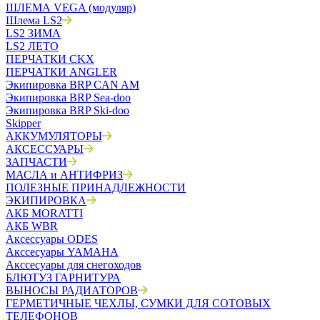
ШЛЕМА VEGA (модуляр)
Шлема LS2
LS2 ЗИМА
LS2 ЛЕТО
ПЕРЧАТКИ CKX
ПЕРЧАТКИ ANGLER
Экипировка BRP CAN AM
Экипировка BRP Sea-doo
Экипировка BRP Ski-doo
Skipper
АККУМУЛЯТОРЫ
АКСЕССУАРЫ
ЗАПЧАСТИ
МАСЛА и АНТИФРИЗ
ПОЛЕЗНЫЕ ПРИНАДЛЕЖНОСТИ
ЭКИПИРОВКА
АКБ MORATTI
АКБ WBR
Аксессуары ODES
Акссесуары YAMAHA
Акссесуары для снегоходов
БЛЮТУЗ ГАРНИТУРА
ВЫНОСЫ РАДИАТОРОВ
ГЕРМЕТИЧНЫЕ ЧЕХЛЫ, СУМКИ ДЛЯ СОТОВЫХ
ТЕЛЕФОНОВ