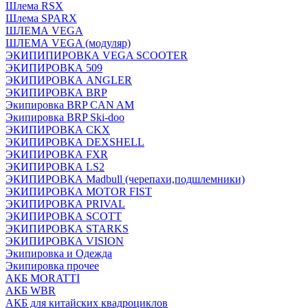
Шлема RSX
Шлема SPARX
ШЛЕМА VEGA
ШЛЕМА VEGA (модуляр)
ЭКИПИПИРОВКА VEGA SCOOTER
ЭКИПИРОВКА 509
ЭКИПИРОВКА ANGLER
ЭКИПИРОВКА BRP
Экипировка BRP CAN AM
Экипировка BRP Ski-doo
ЭКИПИРОВКА CKX
ЭКИПИРОВКА DEXSHELL
ЭКИПИРОВКА FXR
ЭКИПИРОВКА LS2
ЭКИПИРОВКА Madbull (черепахи,подшлемники)
ЭКИПИРОВКА MOTOR FIST
ЭКИПИРОВКА PRIVAL
ЭКИПИРОВКА SCOTT
ЭКИПИРОВКА STARKS
ЭКИПИРОВКА VISION
Экипировка и Одежда
Экипировка прочее
АКБ MORATTI
АКБ WBR
АКБ для китайских квадроциклов