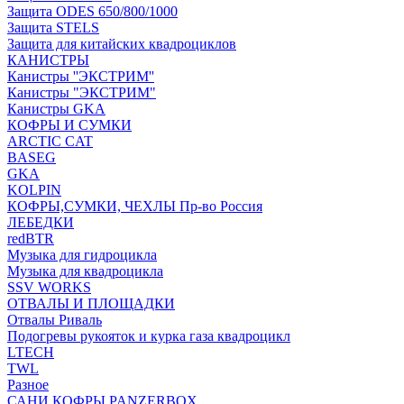
Защита ODES 650/800/1000
Защита STELS
Защита для китайских квадроциклов
КАНИСТРЫ
Канистры ''ЭКСТРИМ''
Канистры "ЭКСТРИМ"
Канистры GKA
КОФРЫ И СУМКИ
ARCTIC CAT
BASEG
GKA
KOLPIN
КОФРЫ,СУМКИ, ЧЕХЛЫ Пр-во Россия
ЛЕБЕДКИ
redBTR
Музыка для гидроцикла
Музыка для квадроцикла
SSV WORKS
ОТВАЛЫ И ПЛОЩАДКИ
Отвалы Риваль
Подогревы рукояток и курка газа квадроцикл
LTECH
TWL
Разное
САНИ КОФРЫ PANZERBOX