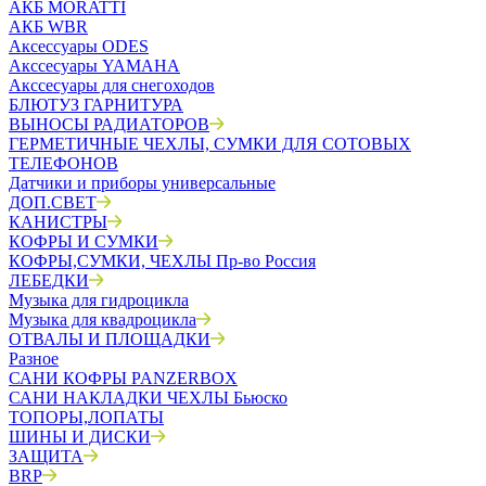
АКБ MORATTI
АКБ WBR
Аксессуары ODES
Акссесуары YAMAHA
Акссесуары для снегоходов
БЛЮТУЗ ГАРНИТУРА
ВЫНОСЫ РАДИАТОРОВ
ГЕРМЕТИЧНЫЕ ЧЕХЛЫ, СУМКИ ДЛЯ СОТОВЫХ
ТЕЛЕФОНОВ
Датчики и приборы универсальные
ДОП.СВЕТ
КАНИСТРЫ
КОФРЫ И СУМКИ
КОФРЫ,СУМКИ, ЧЕХЛЫ Пр-во Россия
ЛЕБЕДКИ
Музыка для гидроцикла
Музыка для квадроцикла
ОТВАЛЫ И ПЛОЩАДКИ
Разное
САНИ КОФРЫ PANZERBOX
САНИ НАКЛАДКИ ЧЕХЛЫ Бьюско
ТОПОРЫ,ЛОПАТЫ
ШИНЫ И ДИСКИ
ЗАЩИТА
BRP