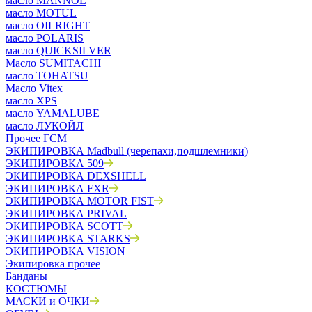
масло MANNOL
масло MOTUL
масло OILRIGHT
масло POLARIS
масло QUICKSILVER
Масло SUMITACHI
масло TOHATSU
Масло Vitex
масло XPS
масло YAMALUBE
масло ЛУКОЙЛ
Прочее ГСМ
ЭКИПИРОВКА Madbull (черепахи,подшлемники)
ЭКИПИРОВКА 509
ЭКИПИРОВКА DEXSHELL
ЭКИПИРОВКА FXR
ЭКИПИРОВКА MOTOR FIST
ЭКИПИРОВКА PRIVAL
ЭКИПИРОВКА SCOTT
ЭКИПИРОВКА STARKS
ЭКИПИРОВКА VISION
Экипировка прочее
Банданы
КОСТЮМЫ
МАСКИ и ОЧКИ