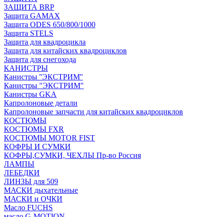
ЗАЩИТА BRP
Защита GAMAX
Защита ODES 650/800/1000
Защита STELS
Защита для квадроцикла
Защита для китайских квадроциклов
Защита для снегохода
КАНИСТРЫ
Канистры ''ЭКСТРИМ''
Канистры "ЭКСТРИМ"
Канистры GKA
Капролоновые детали
Капролоновые запчасти для китайских квадроциклов
КОСТЮМЫ
КОСТЮМЫ FXR
КОСТЮМЫ MOTOR FIST
КОФРЫ И СУМКИ
КОФРЫ,СУМКИ, ЧЕХЛЫ Пр-во Россия
ЛАМПЫ
ЛЕБЕДКИ
ЛИНЗЫ для 509
МАСКИ дыхательные
МАСКИ и ОЧКИ
Масло FUCHS
масло G-MOTION