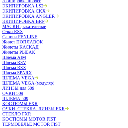
Экипировка прочее
ЭКИПИРОВКА LS2
ЭКИПИРОВКА CKX
ЭКИПИРОВКА ANGLER
ЭКИПИРОВКА BRP
МАСКИ дыхательные
Очки RSX
Сапоги FENLINE
Жилет ПОПЛАВОК
Жилеты КАСКАД
Жилеты РЫБАК
Шлема AIM
Шлема RSV
Шлема RSX
Шлема SPARX
ШЛЕМА VEGA
ШЛЕМА VEGA (модуляр)
ЛИНЗЫ для 509
ОЧКИ 509
ШЛЕМА 509
КОСТЮМЫ FXR
ОЧКИ, СТЕКЛА, ЛИНЗЫ FXR
СТЕКЛО FXR
КОСТЮМЫ MOTOR FIST
ТЕРМОБЕЛЬЁ MOTOR FIST