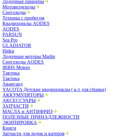
Лодочные прицепы
Мотовездеходы
Снегоходы
Техника с пробегом
Квадроциклы AODES
AODES
PARSUN
Sea Pro
GLADIATOR
Hidea
Лодочные моторы Marlin
Снегоходы AODES
IRBIS Motors
Тактика
Тактика
Авангард
YACOTA Детские квадроциклы ( к-т для сборки)
АККУМУЛЯТОРЫ
АКСЕССУАРЫ
ЗАПЧАСТИ
МАСЛА и АНТИФРИЗ
ПОЛЕЗНЫЕ ПРИНАДЛЕЖНОСТИ
ЭКИПИРОВКА
Книги
Запчасти для лодок и катеров