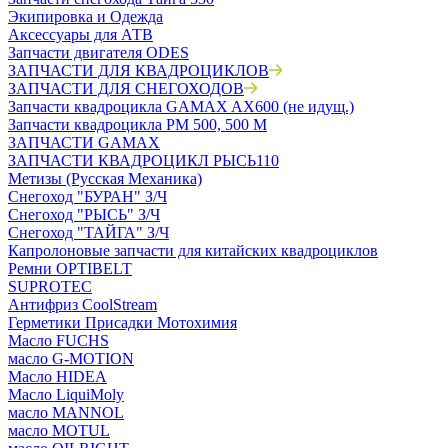
Экипировка и Одежда
Аксессуары для АТВ
Запчасти двигателя ODES
ЗАПЧАСТИ ДЛЯ КВАДРОЦИКЛОВ
ЗАПЧАСТИ ДЛЯ СНЕГОХОДОВ
Запчасти квадроцикла GAMAX AX600 (не идущ.)
Запчасти квадроцикла РМ 500, 500 М
ЗАПЧАСТИ GAMAX
ЗАПЧАСТИ КВАДРОЦИКЛ РЫСЬ110
Метизы (Русская Механика)
Снегоход "БУРАН" З/Ч
Снегоход "РЫСЬ" З/Ч
Снегоход "ТАЙГА" З/Ч
Капролоновые запчасти для китайских квадроциклов
Ремни OPTIBELT
SUPROTEC
Антифриз CoolStream
Герметики Присадки Мотохимия
Масло FUCHS
масло G-MOTION
Масло HIDEA
Масло LiquiMoly
масло MANNOL
масло MOTUL