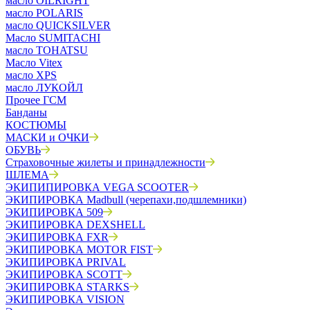
масло OILRIGHT
масло POLARIS
масло QUICKSILVER
Масло SUMITACHI
масло TOHATSU
Масло Vitex
масло XPS
масло ЛУКОЙЛ
Прочее ГСМ
Банданы
КОСТЮМЫ
МАСКИ и ОЧКИ
ОБУВЬ
Страховочные жилеты и принадлежности
ШЛЕМА
ЭКИПИПИРОВКА VEGA SCOOTER
ЭКИПИРОВКА Madbull (черепахи,подшлемники)
ЭКИПИРОВКА 509
ЭКИПИРОВКА DEXSHELL
ЭКИПИРОВКА FXR
ЭКИПИРОВКА MOTOR FIST
ЭКИПИРОВКА PRIVAL
ЭКИПИРОВКА SCOTT
ЭКИПИРОВКА STARKS
ЭКИПИРОВКА VISION