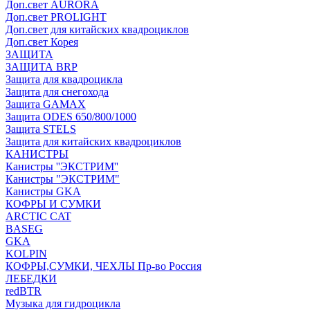
Доп.свет AURORA
Доп.свет PROLIGHT
Доп.свет для китайских квадроциклов
Доп.свет Корея
ЗАЩИТА
ЗАЩИТА BRP
Защита для квадроцикла
Защита для снегохода
Защита GAMAX
Защита ODES 650/800/1000
Защита STELS
Защита для китайских квадроциклов
КАНИСТРЫ
Канистры ''ЭКСТРИМ''
Канистры "ЭКСТРИМ"
Канистры GKA
КОФРЫ И СУМКИ
ARCTIC CAT
BASEG
GKA
KOLPIN
КОФРЫ,СУМКИ, ЧЕХЛЫ Пр-во Россия
ЛЕБЕДКИ
redBTR
Музыка для гидроцикла