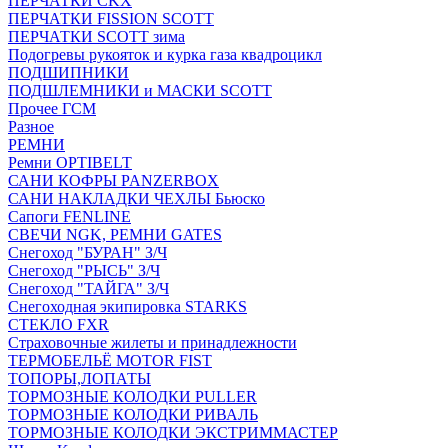
ПЕРЧАТКИ CKX
ПЕРЧАТКИ FISSION SCOTT
ПЕРЧАТКИ SCOTT зима
Подогревы рукояток и курка газа квадроцикл
ПОДШИПНИКИ
ПОДШЛЕМНИКИ и МАСКИ SCOTT
Прочее ГСМ
Разное
РЕМНИ
Ремни OPTIBELT
САНИ КОФРЫ PANZERBOX
САНИ НАКЛАДКИ ЧЕХЛЫ Бьюско
Сапоги FENLINE
СВЕЧИ NGK, РЕМНИ GATES
Снегоход "БУРАН" З/Ч
Снегоход "РЫСЬ" З/Ч
Снегоход "ТАЙГА" З/Ч
Снегоходная экипировка STARKS
СТЕКЛО FXR
Страховочные жилеты и принадлежности
ТЕРМОБЕЛЬЁ MOTOR FIST
ТОПОРЫ,ЛОПАТЫ
ТОРМОЗНЫЕ КОЛОДКИ PULLER
ТОРМОЗНЫЕ КОЛОДКИ РИВАЛЬ
ТОРМОЗНЫЕ КОЛОДКИ ЭКСТРИММАСТЕР