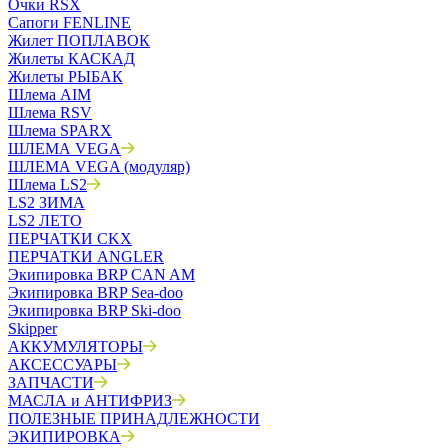
Очки RSX
Сапоги FENLINE
Жилет ПОПЛАВОК
Жилеты КАСКАД
Жилеты РЫБАК
Шлема AIM
Шлема RSV
Шлема SPARX
ШЛЕМА VEGA
ШЛЕМА VEGA (модуляр)
Шлема LS2
LS2 ЗИМА
LS2 ЛЕТО
ПЕРЧАТКИ CKX
ПЕРЧАТКИ ANGLER
Экипировка BRP CAN AM
Экипировка BRP Sea-doo
Экипировка BRP Ski-doo
Skipper
АККУМУЛЯТОРЫ
АКСЕССУАРЫ
ЗАПЧАСТИ
МАСЛА и АНТИФРИЗ
ПОЛЕЗНЫЕ ПРИНАДЛЕЖНОСТИ
ЭКИПИРОВКА