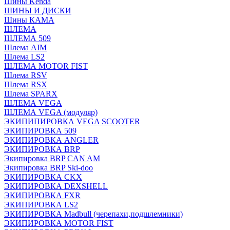
Шины Kenda
ШИНЫ И ДИСКИ
Шины КАМА
ШЛЕМА
ШЛЕМА 509
Шлема AIM
Шлема LS2
ШЛЕМА MOTOR FIST
Шлема RSV
Шлема RSX
Шлема SPARX
ШЛЕМА VEGA
ШЛЕМА VEGA (модуляр)
ЭКИПИПИРОВКА VEGA SCOOTER
ЭКИПИРОВКА 509
ЭКИПИРОВКА ANGLER
ЭКИПИРОВКА BRP
Экипировка BRP CAN AM
Экипировка BRP Ski-doo
ЭКИПИРОВКА CKX
ЭКИПИРОВКА DEXSHELL
ЭКИПИРОВКА FXR
ЭКИПИРОВКА LS2
ЭКИПИРОВКА Madbull (черепахи,подшлемники)
ЭКИПИРОВКА MOTOR FIST