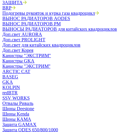
ЗАЩИТА
BRP
Подогревы рукояток и курка газа квадроцикл
ВЫНОС РАДИАТОРОВ AODES
ВЫНОС РАДИАТОРОВ РМ
ВЫНОСЫ РАДИАТОРОВ для китайских квадроциклов
Доп.свет AURORA
Доп.свет PROLIGHT
Доп.свет для китайских квадроциклов
Доп.свет Корея
Канистры "ЭКСТРИМ"
Канистры GKA
Канистры ''ЭКСТРИМ''
ARCTIC CAT
BASEG
GKA
KOLPIN
redBTR
SSV WORKS
Отвалы Риваль
Шины Deestone
Шины Kenda
Шины КАМА
Защита GAMAX
Защита ODES 650/800/1000