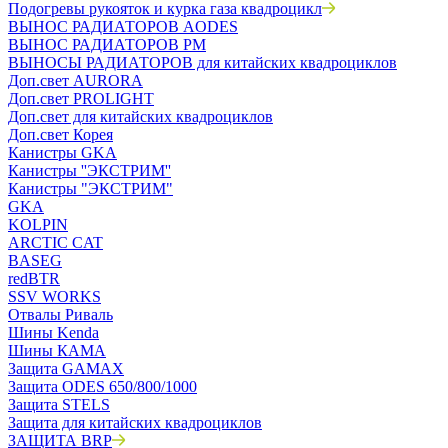
Подогревы рукояток и курка газа квадроцикл
ВЫНОС РАДИАТОРОВ AODES
ВЫНОС РАДИАТОРОВ РМ
ВЫНОСЫ РАДИАТОРОВ для китайских квадроциклов
Доп.свет AURORA
Доп.свет PROLIGHT
Доп.свет для китайских квадроциклов
Доп.свет Корея
Канистры GKA
Канистры ''ЭКСТРИМ''
Канистры "ЭКСТРИМ"
GKA
KOLPIN
ARCTIC CAT
BASEG
redBTR
SSV WORKS
Отвалы Риваль
Шины Kenda
Шины КАМА
Защита GAMAX
Защита ODES 650/800/1000
Защита STELS
Защита для китайских квадроциклов
ЗАЩИТА BRP