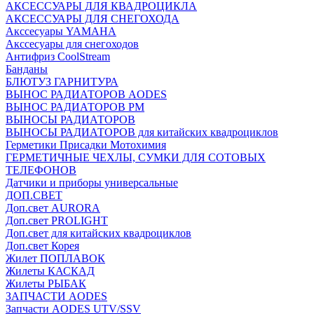
АКСЕССУАРЫ ДЛЯ КВАДРОЦИКЛА
АКСЕССУАРЫ ДЛЯ СНЕГОХОДА
Акссесуары YAMAHA
Акссесуары для снегоходов
Антифриз CoolStream
Банданы
БЛЮТУЗ ГАРНИТУРА
ВЫНОС РАДИАТОРОВ AODES
ВЫНОС РАДИАТОРОВ РМ
ВЫНОСЫ РАДИАТОРОВ
ВЫНОСЫ РАДИАТОРОВ для китайских квадроциклов
Герметики Присадки Мотохимия
ГЕРМЕТИЧНЫЕ ЧЕХЛЫ, СУМКИ ДЛЯ СОТОВЫХ
ТЕЛЕФОНОВ
Датчики и приборы универсальные
ДОП.СВЕТ
Доп.свет AURORA
Доп.свет PROLIGHT
Доп.свет для китайских квадроциклов
Доп.свет Корея
Жилет ПОПЛАВОК
Жилеты КАСКАД
Жилеты РЫБАК
ЗАПЧАСТИ AODES
Запчасти AODES UTV/SSV