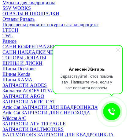
Музыка для квадроцикла
SSV WORKS
ОТВАЛЫ И ПЛОЩАДКИ
Отвалы Риваль
Подогревы рукояток и курка газа квадроцикл
LTECH
TWL
Разное
САНИ КОФРЫ PANZERBOX
САНИ НАКЛАДКИ ЧЕХЛЫ Бьюско
ТОПОРЫ,ЛОПАТЫ
ШИНЫ И ДИСКИ
Алексей Жигирь
Шины Deestone
Шины Kenda
Здравствуйте! Готов помочь
Шины КАМА
вам. Напишите мне, если у
ЗАПЧАСТИ AODES
вас появятся вопросы.
Запчасти AODES UTV/SSV
ЗАПЧАСТИ ARGO
ЗАПЧАСТИ ARTIC CAT
Artic Cat ЗАПЧАСТИ ДЛЯ КВАДРОЦИКЛА
Artic Cat ЗАПЧАСТИ ДЛЯ СНЕГОХОДА
Wildcat A/C
ЗАПЧАСТИ ATV 110 EAGLE
ЗАПЧАСТИ BALTMOTORS
BALTMOTORS ЗАПЧАСТИ ДЛЯ КВАДРОЦИКЛА