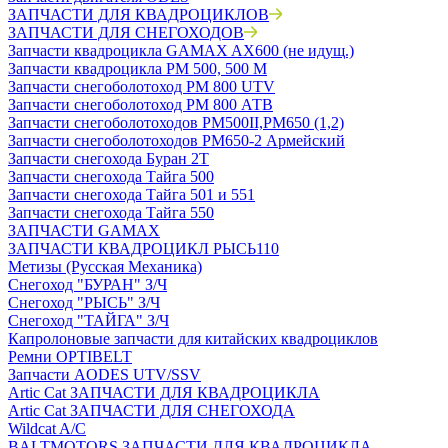
ЗАПЧАСТИ ДЛЯ КВАДРОЦИКЛОВ
ЗАПЧАСТИ ДЛЯ СНЕГОХОДОВ
Запчасти квадроцикла GAMAX AX600 (не идущ.)
Запчасти квадроцикла РМ 500, 500 М
Запчасти снегоболотоход РМ 800 UTV
Запчасти снегоболотоход РМ 800 АТВ
Запчасти снегоболотоходов РМ500II,РМ650 (1,2)
Запчасти снегоболотоходов РМ650-2 Армейский
Запчасти снегохода Буран 2Т
Запчасти снегохода Тайга 500
Запчасти снегохода Тайга 501 и 551
Запчасти снегохода Тайга 550
ЗАПЧАСТИ GAMAX
ЗАПЧАСТИ КВАДРОЦИКЛ РЫСЬ110
Метизы (Русская Механика)
Снегоход "БУРАН" З/Ч
Снегоход "РЫСЬ" З/Ч
Снегоход "ТАЙГА" З/Ч
Капролоновые запчасти для китайских квадроциклов
Ремни OPTIBELT
Запчасти AODES UTV/SSV
Artic Cat ЗАПЧАСТИ ДЛЯ КВАДРОЦИКЛА
Artic Cat ЗАПЧАСТИ ДЛЯ СНЕГОХОДА
Wildcat A/C
BALTMOTORS ЗАПЧАСТИ ДЛЯ КВАДРОЦИКЛА