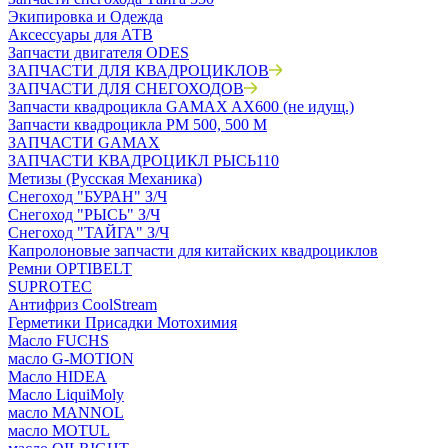
Экипировка и Одежда
Аксессуары для АТВ
Запчасти двигателя ODES
ЗАПЧАСТИ ДЛЯ КВАДРОЦИКЛОВ
ЗАПЧАСТИ ДЛЯ СНЕГОХОДОВ
Запчасти квадроцикла GAMAX AX600 (не идущ.)
Запчасти квадроцикла РМ 500, 500 М
ЗАПЧАСТИ GAMAX
ЗАПЧАСТИ КВАДРОЦИКЛ РЫСЬ110
Метизы (Русская Механика)
Снегоход "БУРАН" З/Ч
Снегоход "РЫСЬ" З/Ч
Снегоход "ТАЙГА" З/Ч
Капролоновые запчасти для китайских квадроциклов
Ремни OPTIBELT
SUPROTEC
Антифриз CoolStream
Герметики Присадки Мотохимия
Масло FUCHS
масло G-MOTION
Масло HIDEA
Масло LiquiMoly
масло MANNOL
масло MOTUL