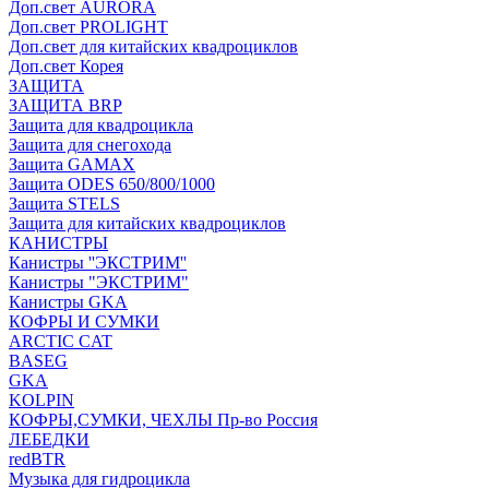
Доп.свет AURORA
Доп.свет PROLIGHT
Доп.свет для китайских квадроциклов
Доп.свет Корея
ЗАЩИТА
ЗАЩИТА BRP
Защита для квадроцикла
Защита для снегохода
Защита GAMAX
Защита ODES 650/800/1000
Защита STELS
Защита для китайских квадроциклов
КАНИСТРЫ
Канистры ''ЭКСТРИМ''
Канистры "ЭКСТРИМ"
Канистры GKA
КОФРЫ И СУМКИ
ARCTIC CAT
BASEG
GKA
KOLPIN
КОФРЫ,СУМКИ, ЧЕХЛЫ Пр-во Россия
ЛЕБЕДКИ
redBTR
Музыка для гидроцикла