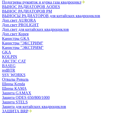
Подогревы рукояток и курка газа квадроцикл
ВЫНОС РАДИАТОРОВ AODES
ВЫНОС РАДИАТОРОВ РМ
ВЫНОСЫ РАДИАТОРОВ для китайских квадроциклов
Доп.свет AURORA
Доп.свет PROLIGHT
Доп.свет для китайских квадроциклов
Доп.свет Корея
Канистры GKA
Канистры ''ЭКСТРИМ''
Канистры "ЭКСТРИМ"
GKA
KOLPIN
ARCTIC CAT
BASEG
redBTR
SSV WORKS
Отвалы Риваль
Шины Kenda
Шины КАМА
Защита GAMAX
Защита ODES 650/800/1000
Защита STELS
Защита для китайских квадроциклов
ЗАЩИТА BRP