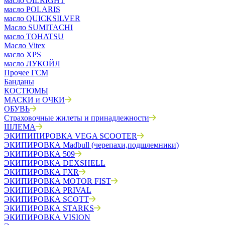
масло OILRIGHT
масло POLARIS
масло QUICKSILVER
Масло SUMITACHI
масло TOHATSU
Масло Vitex
масло XPS
масло ЛУКОЙЛ
Прочее ГСМ
Банданы
КОСТЮМЫ
МАСКИ и ОЧКИ
ОБУВЬ
Страховочные жилеты и принадлежности
ШЛЕМА
ЭКИПИПИРОВКА VEGA SCOOTER
ЭКИПИРОВКА Madbull (черепахи,подшлемники)
ЭКИПИРОВКА 509
ЭКИПИРОВКА DEXSHELL
ЭКИПИРОВКА FXR
ЭКИПИРОВКА MOTOR FIST
ЭКИПИРОВКА PRIVAL
ЭКИПИРОВКА SCOTT
ЭКИПИРОВКА STARKS
ЭКИПИРОВКА VISION