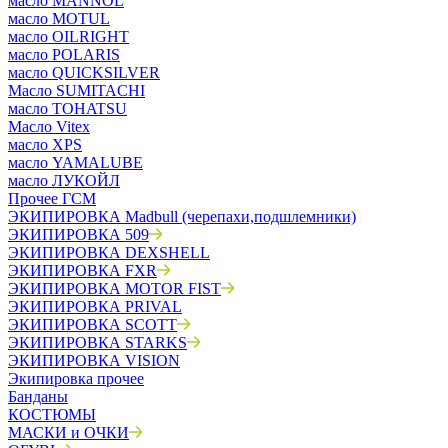
масло MANNOL
масло MOTUL
масло OILRIGHT
масло POLARIS
масло QUICKSILVER
Масло SUMITACHI
масло TOHATSU
Масло Vitex
масло XPS
масло YAMALUBE
масло ЛУКОЙЛ
Прочее ГСМ
ЭКИПИРОВКА Madbull (черепахи,подшлемники)
ЭКИПИРОВКА 509
ЭКИПИРОВКА DEXSHELL
ЭКИПИРОВКА FXR
ЭКИПИРОВКА MOTOR FIST
ЭКИПИРОВКА PRIVAL
ЭКИПИРОВКА SCOTT
ЭКИПИРОВКА STARKS
ЭКИПИРОВКА VISION
Экипировка прочее
Банданы
КОСТЮМЫ
МАСКИ и ОЧКИ