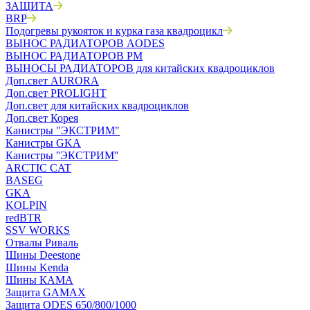
ЗАЩИТА
BRP
Подогревы рукояток и курка газа квадроцикл
ВЫНОС РАДИАТОРОВ AODES
ВЫНОС РАДИАТОРОВ РМ
ВЫНОСЫ РАДИАТОРОВ для китайских квадроциклов
Доп.свет AURORA
Доп.свет PROLIGHT
Доп.свет для китайских квадроциклов
Доп.свет Корея
Канистры "ЭКСТРИМ"
Канистры GKA
Канистры ''ЭКСТРИМ''
ARCTIC CAT
BASEG
GKA
KOLPIN
redBTR
SSV WORKS
Отвалы Риваль
Шины Deestone
Шины Kenda
Шины КАМА
Защита GAMAX
Защита ODES 650/800/1000