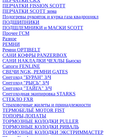
ПЕРЧАТКИ CKX
ПЕРЧАТКИ FISSION SCOTT
ПЕРЧАТКИ SCOTT зима
Подогревы рукояток и курка газа квадроцикл
ПОДШИПНИКИ
ПОДШЛЕМНИКИ и МАСКИ SCOTT
Прочее ГСМ
Разное
РЕМНИ
Ремни OPTIBELT
САНИ КОФРЫ PANZERBOX
САНИ НАКЛАДКИ ЧЕХЛЫ Бьюско
Сапоги FENLINE
СВЕЧИ NGK, РЕМНИ GATES
Снегоход "БУРАН" З/Ч
Снегоход "РЫСЬ" З/Ч
Снегоход "ТАЙГА" З/Ч
Снегоходная экипировка STARKS
СТЕКЛО FXR
Страховочные жилеты и принадлежности
ТЕРМОБЕЛЬЁ MOTOR FIST
ТОПОРЫ,ЛОПАТЫ
ТОРМОЗНЫЕ КОЛОДКИ PULLER
ТОРМОЗНЫЕ КОЛОДКИ РИВАЛЬ
ТОРМОЗНЫЕ КОЛОДКИ ЭКСТРИММАСТЕР