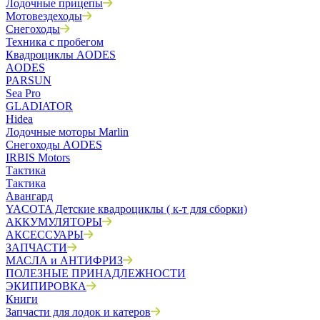
Лодочные прицепы
Мотовездеходы
Снегоходы
Техника с пробегом
Квадроциклы AODES
AODES
PARSUN
Sea Pro
GLADIATOR
Hidea
Лодочные моторы Marlin
Снегоходы AODES
IRBIS Motors
Тактика
Тактика
Авангард
YACOTA Детские квадроциклы ( к-т для сборки)
АККУМУЛЯТОРЫ
АКСЕССУАРЫ
ЗАПЧАСТИ
МАСЛА и АНТИФРИЗ
ПОЛЕЗНЫЕ ПРИНАДЛЕЖНОСТИ
ЭКИПИРОВКА
Книги
Запчасти для лодок и катеров