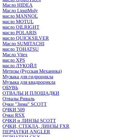
Масло HIDEA
Масло LiquiMoly
масло MANNOL
масло MOTUL
масло OILRIGHT
масло POLARIS
масло QUICKSILVER
Масло SUMITACHI
масло TOHATSU
Масло Vitex
масло XPS
масло ЛУКОЙЛ
Метизы (Русская Механика)
Музыка для гидроцикла
Музыка для квадроцикла
ОБУВЬ
ОТВАЛЫ И ПЛОЩАДКИ
Отвалы Риваль
Очки "Зима" SCOTT
ОЧКИ 509
Очки RSX
ОЧКИ и ЛИНЗЫ SCOTT
ОЧКИ, СТЕКЛА, ЛИНЗЫ FXR
ПЕРЧАТКИ ANGLER