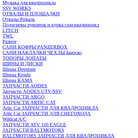
Музыка для квадроцикла
SSV WORKS
ОТВАЛЫ И ПЛОЩАДКИ
Отвалы Риваль
Подогревы рукояток и курка газа квадроцикл
LTECH
TWL
Разное
САНИ КОФРЫ PANZERBOX
САНИ НАКЛАДКИ ЧЕХЛЫ Бьюско
ТОПОРЫ,ЛОПАТЫ
ШИНЫ И ДИСКИ
Шины Deestone
Шины Kenda
Шины КАМА
ЗАПЧАСТИ AODES
Запчасти AODES UTV/SSV
ЗАПЧАСТИ ARGO
ЗАПЧАСТИ ARTIC CAT
Artic Cat ЗАПЧАСТИ ДЛЯ КВАДРОЦИКЛА
Artic Cat ЗАПЧАСТИ ДЛЯ СНЕГОХОДА
Wildcat A/C
ЗАПЧАСТИ ATV 110 EAGLE
ЗАПЧАСТИ BALTMOTORS
BALTMOTORS ЗАПЧАСТИ ДЛЯ КВАДРОЦИКЛА