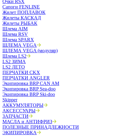
Очки RSX
Сапоги FENLINE
Жилет ПОПЛАВОК
Жилеты КАСКАД
Жилеты РЫБАК
Шлема AIM
Шлема RSV
Шлема SPARX
ШЛЕМА VEGA
ШЛЕМА VEGA (модуляр)
Шлема LS2
LS2 ЗИМА
LS2 ЛЕТО
ПЕРЧАТКИ CKX
ПЕРЧАТКИ ANGLER
Экипировка BRP CAN AM
Экипировка BRP Sea-doo
Экипировка BRP Ski-doo
Skipper
АККУМУЛЯТОРЫ
АКСЕССУАРЫ
ЗАПЧАСТИ
МАСЛА и АНТИФРИЗ
ПОЛЕЗНЫЕ ПРИНАДЛЕЖНОСТИ
ЭКИПИРОВКА