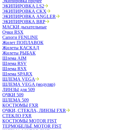
Экипировка прочее
ЭКИПИРОВКА LS2
ЭКИПИРОВКА CKX
ЭКИПИРОВКА ANGLER
ЭКИПИРОВКА BRP
МАСКИ дыхательные
Очки RSX
Сапоги FENLINE
Жилет ПОПЛАВОК
Жилеты КАСКАД
Жилеты РЫБАК
Шлема AIM
Шлема RSV
Шлема RSX
Шлема SPARX
ШЛЕМА VEGA
ШЛЕМА VEGA (модуляр)
ЛИНЗЫ для 509
ОЧКИ 509
ШЛЕМА 509
КОСТЮМЫ FXR
ОЧКИ, СТЕКЛА, ЛИНЗЫ FXR
СТЕКЛО FXR
КОСТЮМЫ MOTOR FIST
ТЕРМОБЕЛЬЁ MOTOR FIST