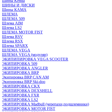
Шины Kenda
ШИНЫ И ДИСКИ
Шины КАМА
ШЛЕМА
ШЛЕМА 509
Шлема AIM
Шлема LS2
ШЛЕМА MOTOR FIST
Шлема RSV
Шлема RSX
Шлема SPARX
ШЛЕМА VEGA
ШЛЕМА VEGA (модуляр)
ЭКИПИПИРОВКА VEGA SCOOTER
ЭКИПИРОВКА 509
ЭКИПИРОВКА ANGLER
ЭКИПИРОВКА BRP
Экипировка BRP CAN AM
Экипировка BRP Ski-doo
ЭКИПИРОВКА CKX
ЭКИПИРОВКА DEXSHELL
ЭКИПИРОВКА FXR
ЭКИПИРОВКА LS2
ЭКИПИРОВКА Madbull (черепахи,подшлемники)
ЭКИПИРОВКА MOTOR FIST