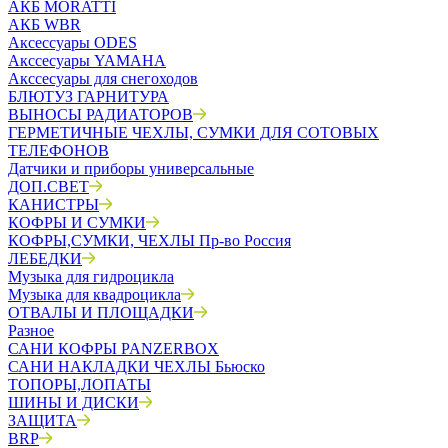
АКБ MORATTI
АКБ WBR
Аксессуары ODES
Акссесуары YAMAHA
Акссесуары для снегоходов
БЛЮТУЗ ГАРНИТУРА
ВЫНОСЫ РАДИАТОРОВ
ГЕРМЕТИЧНЫЕ ЧЕХЛЫ, СУМКИ ДЛЯ СОТОВЫХ
ТЕЛЕФОНОВ
Датчики и приборы универсальные
ДОП.СВЕТ
КАНИСТРЫ
КОФРЫ И СУМКИ
КОФРЫ,СУМКИ, ЧЕХЛЫ Пр-во Россия
ЛЕБЕДКИ
Музыка для гидроцикла
Музыка для квадроцикла
ОТВАЛЫ И ПЛОЩАДКИ
Разное
САНИ КОФРЫ PANZERBOX
САНИ НАКЛАДКИ ЧЕХЛЫ Бьюско
ТОПОРЫ,ЛОПАТЫ
ШИНЫ И ДИСКИ
ЗАЩИТА
BRP