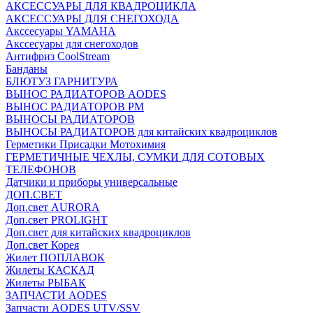
АКСЕССУАРЫ ДЛЯ КВАДРОЦИКЛА
АКСЕССУАРЫ ДЛЯ СНЕГОХОДА
Акссесуары YAMAHA
Акссесуары для снегоходов
Антифриз CoolStream
Банданы
БЛЮТУЗ ГАРНИТУРА
ВЫНОС РАДИАТОРОВ AODES
ВЫНОС РАДИАТОРОВ РМ
ВЫНОСЫ РАДИАТОРОВ
ВЫНОСЫ РАДИАТОРОВ для китайских квадроциклов
Герметики Присадки Мотохимия
ГЕРМЕТИЧНЫЕ ЧЕХЛЫ, СУМКИ ДЛЯ СОТОВЫХ
ТЕЛЕФОНОВ
Датчики и приборы универсальные
ДОП.СВЕТ
Доп.свет AURORA
Доп.свет PROLIGHT
Доп.свет для китайских квадроциклов
Доп.свет Корея
Жилет ПОПЛАВОК
Жилеты КАСКАД
Жилеты РЫБАК
ЗАПЧАСТИ AODES
Запчасти AODES UTV/SSV