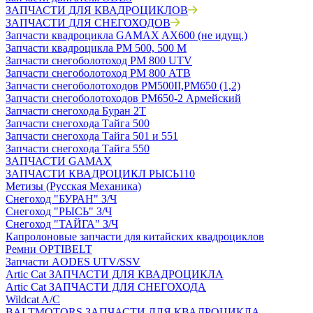
ЗАПЧАСТИ ДЛЯ КВАДРОЦИКЛОВ
ЗАПЧАСТИ ДЛЯ СНЕГОХОДОВ
Запчасти квадроцикла GAMAX AX600 (не идущ.)
Запчасти квадроцикла РМ 500, 500 М
Запчасти снегоболотоход РМ 800 UTV
Запчасти снегоболотоход РМ 800 АТВ
Запчасти снегоболотоходов РМ500II,РМ650 (1,2)
Запчасти снегоболотоходов РМ650-2 Армейский
Запчасти снегохода Буран 2Т
Запчасти снегохода Тайга 500
Запчасти снегохода Тайга 501 и 551
Запчасти снегохода Тайга 550
ЗАПЧАСТИ GAMAX
ЗАПЧАСТИ КВАДРОЦИКЛ РЫСЬ110
Метизы (Русская Механика)
Снегоход "БУРАН" З/Ч
Снегоход "РЫСЬ" З/Ч
Снегоход "ТАЙГА" З/Ч
Капролоновые запчасти для китайских квадроциклов
Ремни OPTIBELT
Запчасти AODES UTV/SSV
Artic Cat ЗАПЧАСТИ ДЛЯ КВАДРОЦИКЛА
Artic Cat ЗАПЧАСТИ ДЛЯ СНЕГОХОДА
Wildcat A/C
BALTMOTORS ЗАПЧАСТИ ДЛЯ КВАДРОЦИКЛА