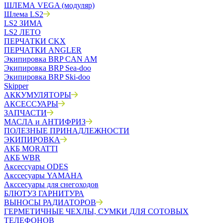
ШЛЕМА VEGA (модуляр)
Шлема LS2
LS2 ЗИМА
LS2 ЛЕТО
ПЕРЧАТКИ CKX
ПЕРЧАТКИ ANGLER
Экипировка BRP CAN AM
Экипировка BRP Sea-doo
Экипировка BRP Ski-doo
Skipper
АККУМУЛЯТОРЫ
АКСЕССУАРЫ
ЗАПЧАСТИ
МАСЛА и АНТИФРИЗ
ПОЛЕЗНЫЕ ПРИНАДЛЕЖНОСТИ
ЭКИПИРОВКА
АКБ MORATTI
АКБ WBR
Аксессуары ODES
Акссесуары YAMAHA
Акссесуары для снегоходов
БЛЮТУЗ ГАРНИТУРА
ВЫНОСЫ РАДИАТОРОВ
ГЕРМЕТИЧНЫЕ ЧЕХЛЫ, СУМКИ ДЛЯ СОТОВЫХ
ТЕЛЕФОНОВ