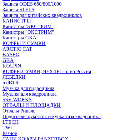
Защита ODES 650/800/1000
Защита STELS
Защита для китайских квадроциклов
КАНИСТРЫ
Канистры ''ЭКСТРИМ''
Канистры "ЭКСТРИМ"
Канистры GKA
КОФРЫ И СУМКИ
ARCTIC CAT
BASEG
GKA
KOLPIN
КОФРЫ,СУМКИ, ЧЕХЛЫ Пр-во Россия
ЛЕБЕДКИ
redBTR
Музыка для гидроцикла
Музыка для квадроцикла
SSV WORKS
ОТВАЛЫ И ПЛОЩАДКИ
Отвалы Риваль
Подогревы рукояток и курка газа квадроцикл
LTECH
TWL
Разное
САНИ КОФРЫ PANZERBOX