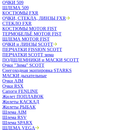
ОЧКИ 509
ШЛЕМА 509
КОСТЮМЫ FXR
ОЧКИ, СТЕКЛА, ЛИНЗЫ FXR
СТЕКЛО FXR
КОСТЮМЫ MOTOR FIST
ТЕРМОБЕЛЬЁ MOTOR FIST
ШЛЕМА MOTOR FIST
ОЧКИ и ЛИНЗЫ SCOTT
ПЕРЧАТКИ FISSION SCOTT
ПЕРЧАТКИ SCOTT зима
ПОДШЛЕМНИКИ и МАСКИ SCOTT
Очки "Зима" SCOTT
Снегоходная экипировка STARKS
МАСКИ дыхательные
Очки AIM
Очки RSX
Сапоги FENLINE
Жилет ПОПЛАВОК
Жилеты КАСКАД
Жилеты РЫБАК
Шлема AIM
Шлема RSV
Шлема SPARX
ШЛЕМА VEGA