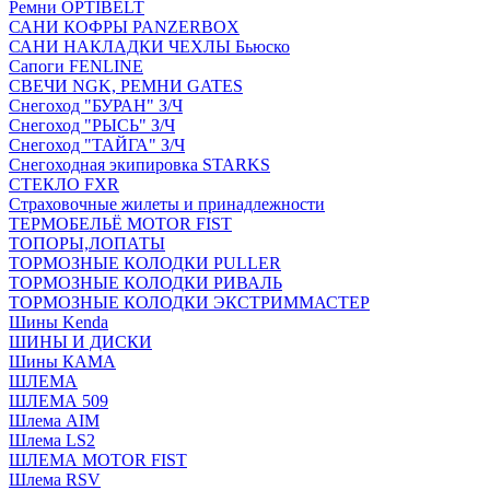
Ремни OPTIBELT
САНИ КОФРЫ PANZERBOX
САНИ НАКЛАДКИ ЧЕХЛЫ Бьюско
Сапоги FENLINE
СВЕЧИ NGK, РЕМНИ GATES
Снегоход "БУРАН" З/Ч
Снегоход "РЫСЬ" З/Ч
Снегоход "ТАЙГА" З/Ч
Снегоходная экипировка STARKS
СТЕКЛО FXR
Страховочные жилеты и принадлежности
ТЕРМОБЕЛЬЁ MOTOR FIST
ТОПОРЫ,ЛОПАТЫ
ТОРМОЗНЫЕ КОЛОДКИ PULLER
ТОРМОЗНЫЕ КОЛОДКИ РИВАЛЬ
ТОРМОЗНЫЕ КОЛОДКИ ЭКСТРИММАСТЕР
Шины Kenda
ШИНЫ И ДИСКИ
Шины КАМА
ШЛЕМА
ШЛЕМА 509
Шлема AIM
Шлема LS2
ШЛЕМА MOTOR FIST
Шлема RSV