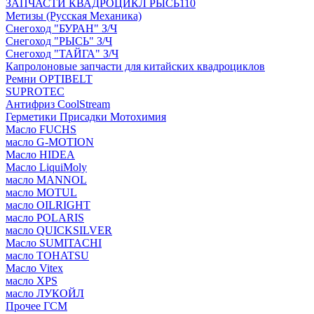
ЗАПЧАСТИ КВАДРОЦИКЛ РЫСЬ110
Метизы (Русская Механика)
Снегоход "БУРАН" З/Ч
Снегоход "РЫСЬ" З/Ч
Снегоход "ТАЙГА" З/Ч
Капролоновые запчасти для китайских квадроциклов
Ремни OPTIBELT
SUPROTEC
Антифриз CoolStream
Герметики Присадки Мотохимия
Масло FUCHS
масло G-MOTION
Масло HIDEA
Масло LiquiMoly
масло MANNOL
масло MOTUL
масло OILRIGHT
масло POLARIS
масло QUICKSILVER
Масло SUMITACHI
масло TOHATSU
Масло Vitex
масло XPS
масло ЛУКОЙЛ
Прочее ГСМ