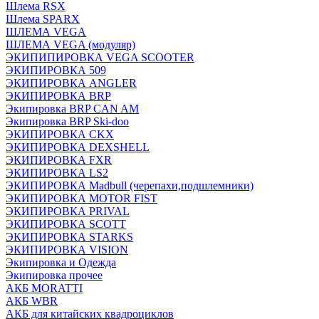
Шлема RSX
Шлема SPARX
ШЛЕМА VEGA
ШЛЕМА VEGA (модуляр)
ЭКИПИПИРОВКА VEGA SCOOTER
ЭКИПИРОВКА 509
ЭКИПИРОВКА ANGLER
ЭКИПИРОВКА BRP
Экипировка BRP CAN AM
Экипировка BRP Ski-doo
ЭКИПИРОВКА CKX
ЭКИПИРОВКА DEXSHELL
ЭКИПИРОВКА FXR
ЭКИПИРОВКА LS2
ЭКИПИРОВКА Madbull (черепахи,подшлемники)
ЭКИПИРОВКА MOTOR FIST
ЭКИПИРОВКА PRIVAL
ЭКИПИРОВКА SCOTT
ЭКИПИРОВКА STARKS
ЭКИПИРОВКА VISION
Экипировка и Одежда
Экипировка прочее
АКБ MORATTI
АКБ WBR
АКБ для китайских квадроциклов