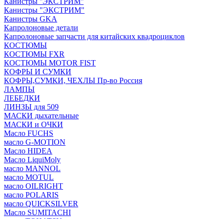
Канистры ''ЭКСТРИМ''
Канистры "ЭКСТРИМ"
Канистры GKA
Капролоновые детали
Капролоновые запчасти для китайских квадроциклов
КОСТЮМЫ
КОСТЮМЫ FXR
КОСТЮМЫ MOTOR FIST
КОФРЫ И СУМКИ
КОФРЫ,СУМКИ, ЧЕХЛЫ Пр-во Россия
ЛАМПЫ
ЛЕБЕДКИ
ЛИНЗЫ для 509
МАСКИ дыхательные
МАСКИ и ОЧКИ
Масло FUCHS
масло G-MOTION
Масло HIDEA
Масло LiquiMoly
масло MANNOL
масло MOTUL
масло OILRIGHT
масло POLARIS
масло QUICKSILVER
Масло SUMITACHI