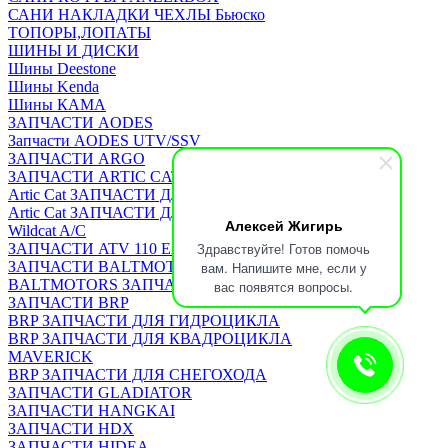
САНИ НАКЛАДКИ ЧЕХЛЫ Бьюско
ТОПОРЫ,ЛОПАТЫ
ШИНЫ И ДИСКИ
Шины Deestone
Шины Kenda
Шины КАМА
ЗАПЧАСТИ AODES
Запчасти AODES UTV/SSV
ЗАПЧАСТИ ARGO
ЗАПЧАСТИ ARTIC CAT
Artic Cat ЗАПЧАСТИ ДЛЯ КВАДРОЦИКЛА
Artic Cat ЗАПЧАСТИ ДЛЯ СНЕГОХОДА
Алексей Жигирь
Wildcat A/C
Здравствуйте! Готов помочь
ЗАПЧАСТИ ATV 110 EAGLE
ЗАПЧАСТИ BALTMOTORS
вам. Напишите мне, если у
BALTMOTORS ЗАПЧАСТИ ДЛЯ КВАДРОЦИКЛА
вас появятся вопросы.
ЗАПЧАСТИ BRP
BRP ЗАПЧАСТИ ДЛЯ ГИДРОЦИКЛА
BRP ЗАПЧАСТИ ДЛЯ КВАДРОЦИКЛА
MAVERICK
BRP ЗАПЧАСТИ ДЛЯ СНЕГОХОДА
ЗАПЧАСТИ GLADIATOR
ЗАПЧАСТИ HANGKAI
ЗАПЧАСТИ HDX
ЗАПЧАСТИ HIDEA