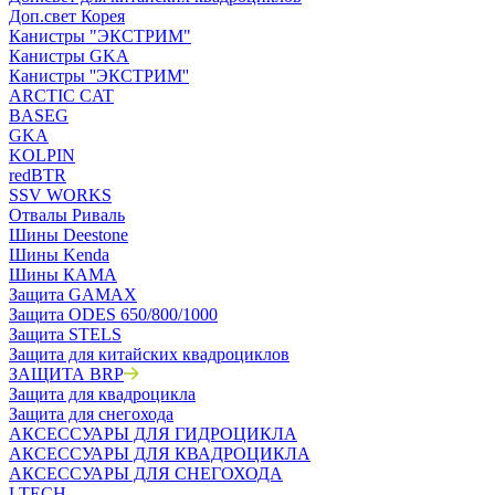
Доп.свет Корея
Канистры "ЭКСТРИМ"
Канистры GKA
Канистры ''ЭКСТРИМ''
ARCTIC CAT
BASEG
GKA
KOLPIN
redBTR
SSV WORKS
Отвалы Риваль
Шины Deestone
Шины Kenda
Шины КАМА
Защита GAMAX
Защита ODES 650/800/1000
Защита STELS
Защита для китайских квадроциклов
ЗАЩИТА BRP
Защита для квадроцикла
Защита для снегохода
АКСЕССУАРЫ ДЛЯ ГИДРОЦИКЛА
АКСЕССУАРЫ ДЛЯ КВАДРОЦИКЛА
АКСЕССУАРЫ ДЛЯ СНЕГОХОДА
LTECH