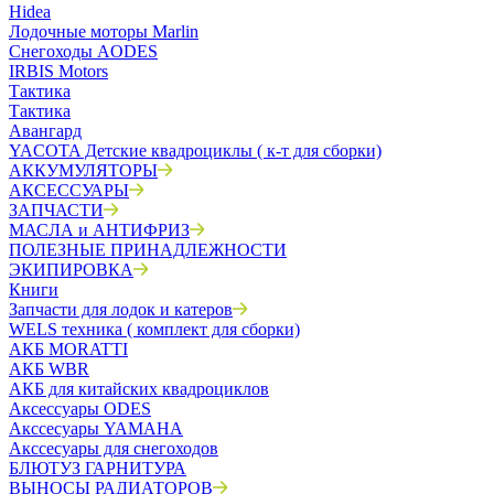
Hidea
Лодочные моторы Marlin
Снегоходы AODES
IRBIS Motors
Тактика
Тактика
Авангард
YACOTA Детские квадроциклы ( к-т для сборки)
АККУМУЛЯТОРЫ
АКСЕССУАРЫ
ЗАПЧАСТИ
МАСЛА и АНТИФРИЗ
ПОЛЕЗНЫЕ ПРИНАДЛЕЖНОСТИ
ЭКИПИРОВКА
Книги
Запчасти для лодок и катеров
WELS техника ( комплект для сборки)
АКБ MORATTI
АКБ WBR
АКБ для китайских квадроциклов
Аксессуары ODES
Акссесуары YAMAHA
Акссесуары для снегоходов
БЛЮТУЗ ГАРНИТУРА
ВЫНОСЫ РАДИАТОРОВ