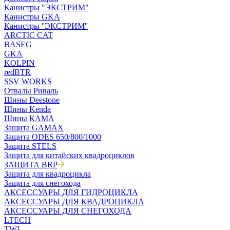
Канистры "ЭКСТРИМ"
Канистры GKA
Канистры ''ЭКСТРИМ''
ARCTIC CAT
BASEG
GKA
KOLPIN
redBTR
SSV WORKS
Отвалы Риваль
Шины Deestone
Шины Kenda
Шины КАМА
Защита GAMAX
Защита ODES 650/800/1000
Защита STELS
Защита для китайских квадроциклов
ЗАЩИТА BRP
Защита для квадроцикла
Защита для снегохода
АКСЕССУАРЫ ДЛЯ ГИДРОЦИКЛА
АКСЕССУАРЫ ДЛЯ КВАДРОЦИКЛА
АКСЕССУАРЫ ДЛЯ СНЕГОХОДА
LTECH
TWL