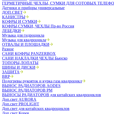
ГЕРМЕТИЧНЫЕ ЧЕХЛЫ, СУМКИ ДЛЯ СОТОВЫХ ТЕЛЕФ
Датчики и приборы универсальные
ДОП.СВЕТ
КАНИСТРЫ
КОФРЫ И СУМКИ
КОФРЫ,СУМКИ, ЧЕХЛЫ Пр-во Россия
ЛЕБЕДКИ
Музыка для гидроцикла
Музыка для квадроцикла
ОТВАЛЫ И ПЛОЩАДКИ
Разное
САНИ КОФРЫ PANZERBOX
САНИ НАКЛАДКИ ЧЕХЛЫ Бьюско
ТОПОРЫ,ЛОПАТЫ
ШИНЫ И ДИСКИ
ЗАЩИТА
BRP
Подогревы рукояток и курка газа квадроцикл
ВЫНОС РАДИАТОРОВ AODES
ВЫНОС РАДИАТОРОВ РМ
ВЫНОСЫ РАДИАТОРОВ для китайских квадроциклов
Доп.свет AURORA
Доп.свет PROLIGHT
Доп.свет для китайских квадроциклов
Доп.свет Корея