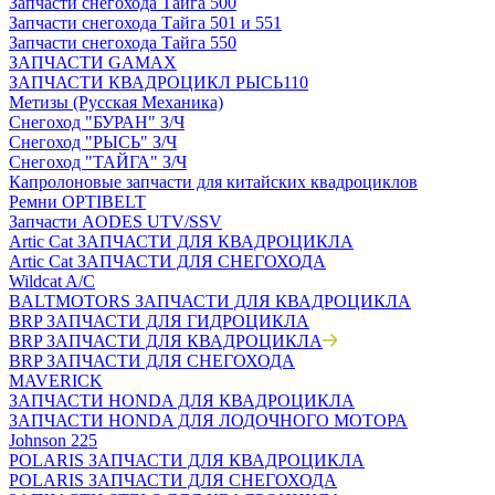
Запчасти снегохода Тайга 500
Запчасти снегохода Тайга 501 и 551
Запчасти снегохода Тайга 550
ЗАПЧАСТИ GAMAX
ЗАПЧАСТИ КВАДРОЦИКЛ РЫСЬ110
Метизы (Русская Механика)
Снегоход "БУРАН" З/Ч
Снегоход "РЫСЬ" З/Ч
Снегоход "ТАЙГА" З/Ч
Капролоновые запчасти для китайских квадроциклов
Ремни OPTIBELT
Запчасти AODES UTV/SSV
Artic Cat ЗАПЧАСТИ ДЛЯ КВАДРОЦИКЛА
Artic Cat ЗАПЧАСТИ ДЛЯ СНЕГОХОДА
Wildcat A/C
BALTMOTORS ЗАПЧАСТИ ДЛЯ КВАДРОЦИКЛА
BRP ЗАПЧАСТИ ДЛЯ ГИДРОЦИКЛА
BRP ЗАПЧАСТИ ДЛЯ КВАДРОЦИКЛА
BRP ЗАПЧАСТИ ДЛЯ СНЕГОХОДА
MAVERICK
ЗАПЧАСТИ HONDA ДЛЯ КВАДРОЦИКЛА
ЗАПЧАСТИ HONDA ДЛЯ ЛОДОЧНОГО МОТОРА
Johnson 225
POLARIS ЗАПЧАСТИ ДЛЯ КВАДРОЦИКЛА
POLARIS ЗАПЧАСТИ ДЛЯ СНЕГОХОДА