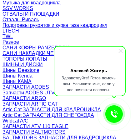
Музыка для квадроцикла
SSV WORKS
ОТВАЛЫ И ПЛОЩАДКИ
Отвалы Риваль
Подогревы рукояток и курка газа квадроцикл
LTECH
TWL
Разное
САНИ КОФРЫ PANZERBOX
САНИ НАКЛАДКИ ЧЕХЛЫ Бьюско
ТОПОРЫ,ЛОПАТЫ
ШИНЫ И ДИСКИ
Алексей Жигирь
Шины Deestone
Шины Kenda
Здравствуйте! Готов помочь
Шины КАМА
вам. Напишите мне, если у
ЗАПЧАСТИ AODES
вас появятся вопросы.
Запчасти AODES UTV/SSV
ЗАПЧАСТИ ARGO
ЗАПЧАСТИ ARTIC CAT
Artic Cat ЗАПЧАСТИ ДЛЯ КВАДРОЦИКЛА
Artic Cat ЗАПЧАСТИ ДЛЯ СНЕГОХОДА
Wildcat A/C
ЗАПЧАСТИ ATV 110 EAGLE
ЗАПЧАСТИ BALTMOTORS
BALTMOTORS ЗАПЧАСТИ ДЛЯ КВАДРОЦИКЛА