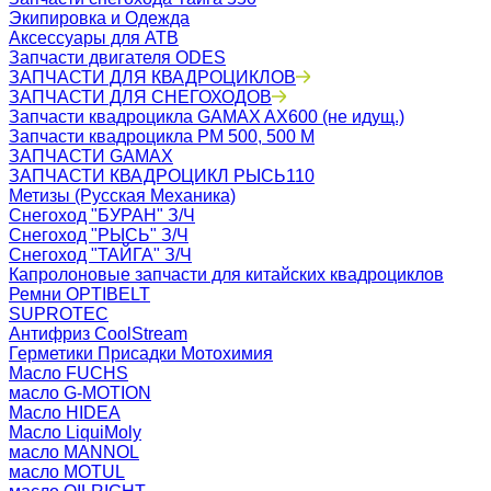
Экипировка и Одежда
Аксессуары для АТВ
Запчасти двигателя ODES
ЗАПЧАСТИ ДЛЯ КВАДРОЦИКЛОВ
ЗАПЧАСТИ ДЛЯ СНЕГОХОДОВ
Запчасти квадроцикла GAMAX AX600 (не идущ.)
Запчасти квадроцикла РМ 500, 500 М
ЗАПЧАСТИ GAMAX
ЗАПЧАСТИ КВАДРОЦИКЛ РЫСЬ110
Метизы (Русская Механика)
Снегоход "БУРАН" З/Ч
Снегоход "РЫСЬ" З/Ч
Снегоход "ТАЙГА" З/Ч
Капролоновые запчасти для китайских квадроциклов
Ремни OPTIBELT
SUPROTEC
Антифриз CoolStream
Герметики Присадки Мотохимия
Масло FUCHS
масло G-MOTION
Масло HIDEA
Масло LiquiMoly
масло MANNOL
масло MOTUL