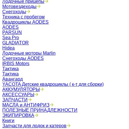
Лодочные прицепы
Мотовездеходы
Снегоходы
Техника с пробегом
Квадроциклы AODES
AODES
PARSUN
Sea Pro
GLADIATOR
Hidea
Лодочные моторы Marlin
Снегоходы AODES
IRBIS Motors
Тактика
Тактика
Авангард
YACOTA Детские квадроциклы ( к-т для сборки)
АККУМУЛЯТОРЫ
АКСЕССУАРЫ
ЗАПЧАСТИ
МАСЛА и АНТИФРИЗ
ПОЛЕЗНЫЕ ПРИНАДЛЕЖНОСТИ
ЭКИПИРОВКА
Книги
Запчасти для лодок и катеров