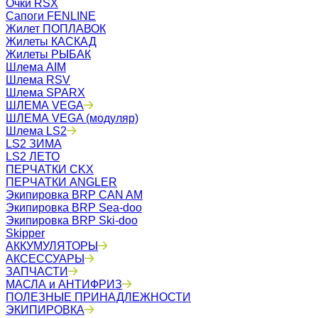
Очки RSX
Сапоги FENLINE
Жилет ПОПЛАВОК
Жилеты КАСКАД
Жилеты РЫБАК
Шлема AIM
Шлема RSV
Шлема SPARX
ШЛЕМА VEGA
ШЛЕМА VEGA (модуляр)
Шлема LS2
LS2 ЗИМА
LS2 ЛЕТО
ПЕРЧАТКИ CKX
ПЕРЧАТКИ ANGLER
Экипировка BRP CAN AM
Экипировка BRP Sea-doo
Экипировка BRP Ski-doo
Skipper
АККУМУЛЯТОРЫ
АКСЕССУАРЫ
ЗАПЧАСТИ
МАСЛА и АНТИФРИЗ
ПОЛЕЗНЫЕ ПРИНАДЛЕЖНОСТИ
ЭКИПИРОВКА