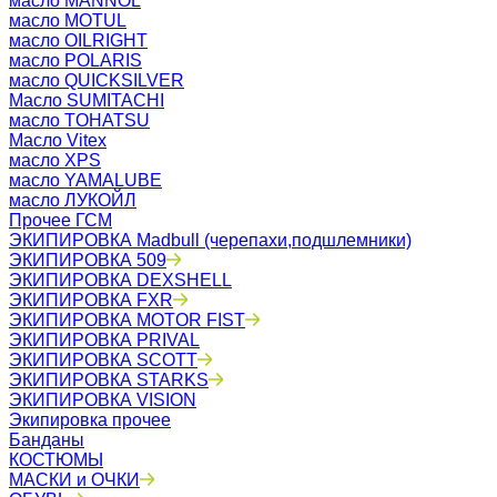
масло MANNOL
масло MOTUL
масло OILRIGHT
масло POLARIS
масло QUICKSILVER
Масло SUMITACHI
масло TOHATSU
Масло Vitex
масло XPS
масло YAMALUBE
масло ЛУКОЙЛ
Прочее ГСМ
ЭКИПИРОВКА Madbull (черепахи,подшлемники)
ЭКИПИРОВКА 509
ЭКИПИРОВКА DEXSHELL
ЭКИПИРОВКА FXR
ЭКИПИРОВКА MOTOR FIST
ЭКИПИРОВКА PRIVAL
ЭКИПИРОВКА SCOTT
ЭКИПИРОВКА STARKS
ЭКИПИРОВКА VISION
Экипировка прочее
Банданы
КОСТЮМЫ
МАСКИ и ОЧКИ