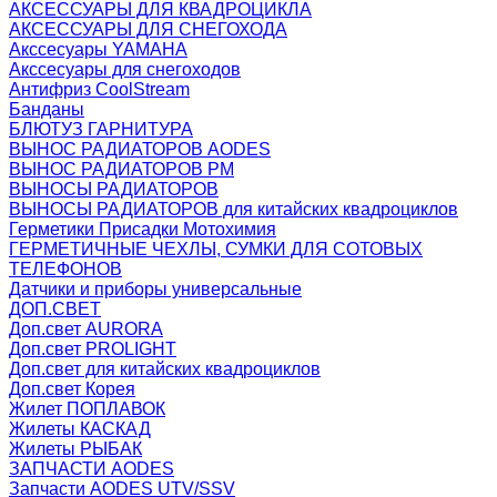
АКСЕССУАРЫ ДЛЯ КВАДРОЦИКЛА
АКСЕССУАРЫ ДЛЯ СНЕГОХОДА
Акссесуары YAMAHA
Акссесуары для снегоходов
Антифриз CoolStream
Банданы
БЛЮТУЗ ГАРНИТУРА
ВЫНОС РАДИАТОРОВ AODES
ВЫНОС РАДИАТОРОВ РМ
ВЫНОСЫ РАДИАТОРОВ
ВЫНОСЫ РАДИАТОРОВ для китайских квадроциклов
Герметики Присадки Мотохимия
ГЕРМЕТИЧНЫЕ ЧЕХЛЫ, СУМКИ ДЛЯ СОТОВЫХ
ТЕЛЕФОНОВ
Датчики и приборы универсальные
ДОП.СВЕТ
Доп.свет AURORA
Доп.свет PROLIGHT
Доп.свет для китайских квадроциклов
Доп.свет Корея
Жилет ПОПЛАВОК
Жилеты КАСКАД
Жилеты РЫБАК
ЗАПЧАСТИ AODES
Запчасти AODES UTV/SSV