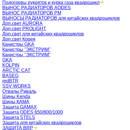
Подогревы рукояток и курка газа квадроцикл
ВЫНОС РАДИАТОРОВ AODES
ВЫНОС РАДИАТОРОВ РМ
ВЫНОСЫ РАДИАТОРОВ для китайских квадроциклов
Доп.свет AURORA
Доп.свет PROLIGHT
Доп.свет для китайских квадроциклов
Доп.свет Корея
Канистры GKA
Канистры ''ЭКСТРИМ''
Канистры "ЭКСТРИМ"
GKA
KOLPIN
ARCTIC CAT
BASEG
redBTR
SSV WORKS
Отвалы Риваль
Шины Kenda
Шины КАМА
Защита GAMAX
Защита ODES 650/800/1000
Защита STELS
Защита для китайских квадроциклов
ЗАЩИТА BRP