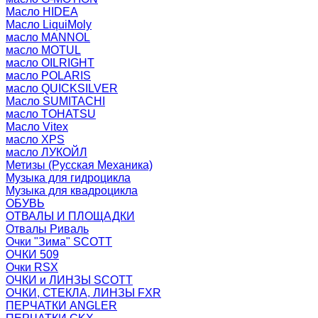
Масло HIDEA
Масло LiquiMoly
масло MANNOL
масло MOTUL
масло OILRIGHT
масло POLARIS
масло QUICKSILVER
Масло SUMITACHI
масло TOHATSU
Масло Vitex
масло XPS
масло ЛУКОЙЛ
Метизы (Русская Механика)
Музыка для гидроцикла
Музыка для квадроцикла
ОБУВЬ
ОТВАЛЫ И ПЛОЩАДКИ
Отвалы Риваль
Очки "Зима" SCOTT
ОЧКИ 509
Очки RSX
ОЧКИ и ЛИНЗЫ SCOTT
ОЧКИ, СТЕКЛА, ЛИНЗЫ FXR
ПЕРЧАТКИ ANGLER