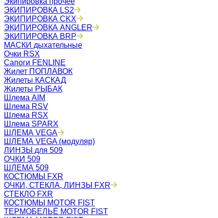
Экипировка прочее
ЭКИПИРОВКА LS2
ЭКИПИРОВКА CKX
ЭКИПИРОВКА ANGLER
ЭКИПИРОВКА BRP
МАСКИ дыхательные
Очки RSX
Сапоги FENLINE
Жилет ПОПЛАВОК
Жилеты КАСКАД
Жилеты РЫБАК
Шлема AIM
Шлема RSV
Шлема RSX
Шлема SPARX
ШЛЕМА VEGA
ШЛЕМА VEGA (модуляр)
ЛИНЗЫ для 509
ОЧКИ 509
ШЛЕМА 509
КОСТЮМЫ FXR
ОЧКИ, СТЕКЛА, ЛИНЗЫ FXR
СТЕКЛО FXR
КОСТЮМЫ MOTOR FIST
ТЕРМОБЕЛЬЁ MOTOR FIST