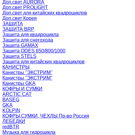
Доп.свет AURORA
Доп.свет PROLIGHT
Доп.свет для китайских квадроциклов
Доп.свет Корея
ЗАЩИТА
ЗАЩИТА BRP
Защита для квадроцикла
Защита для снегохода
Защита GAMAX
Защита ODES 650/800/1000
Защита STELS
Защита для китайских квадроциклов
КАНИСТРЫ
Канистры ''ЭКСТРИМ''
Канистры "ЭКСТРИМ"
Канистры GKA
КОФРЫ И СУМКИ
ARCTIC CAT
BASEG
GKA
KOLPIN
КОФРЫ,СУМКИ, ЧЕХЛЫ Пр-во Россия
ЛЕБЕДКИ
redBTR
Музыка для гидроцикла