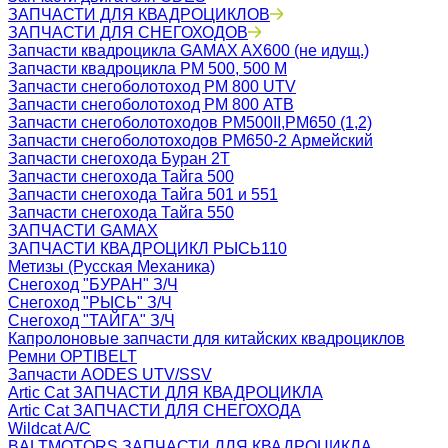
ЗАПЧАСТИ ДЛЯ КВАДРОЦИКЛОВ
ЗАПЧАСТИ ДЛЯ СНЕГОХОДОВ
Запчасти квадроцикла GAMAX AX600 (не идущ.)
Запчасти квадроцикла РМ 500, 500 М
Запчасти снегоболотоход РМ 800 UTV
Запчасти снегоболотоход РМ 800 АТВ
Запчасти снегоболотоходов РМ500II,РМ650 (1,2)
Запчасти снегоболотоходов РМ650-2 Армейский
Запчасти снегохода Буран 2Т
Запчасти снегохода Тайга 500
Запчасти снегохода Тайга 501 и 551
Запчасти снегохода Тайга 550
ЗАПЧАСТИ GAMAX
ЗАПЧАСТИ КВАДРОЦИКЛ РЫСЬ110
Метизы (Русская Механика)
Снегоход "БУРАН" З/Ч
Снегоход "РЫСЬ" З/Ч
Снегоход "ТАЙГА" З/Ч
Капролоновые запчасти для китайских квадроциклов
Ремни OPTIBELT
Запчасти AODES UTV/SSV
Artic Cat ЗАПЧАСТИ ДЛЯ КВАДРОЦИКЛА
Artic Cat ЗАПЧАСТИ ДЛЯ СНЕГОХОДА
Wildcat A/C
BALTMOTORS ЗАПЧАСТИ ДЛЯ КВАДРОЦИКЛА