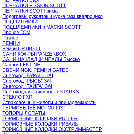
ПЕРЧАТКИ CKX
ПЕРЧАТКИ FISSION SCOTT
ПЕРЧАТКИ SCOTT зима
Подогревы рукояток и курка газа квадроцикл
ПОДШИПНИКИ
ПОДШЛЕМНИКИ и МАСКИ SCOTT
Прочее ГСМ
Разное
РЕМНИ
Ремни OPTIBELT
САНИ КОФРЫ PANZERBOX
САНИ НАКЛАДКИ ЧЕХЛЫ Бьюско
Сапоги FENLINE
СВЕЧИ NGK, РЕМНИ GATES
Снегоход "БУРАН" З/Ч
Снегоход "РЫСЬ" З/Ч
Снегоход "ТАЙГА" З/Ч
Снегоходная экипировка STARKS
СТЕКЛО FXR
Страховочные жилеты и принадлежности
ТЕРМОБЕЛЬЁ MOTOR FIST
ТОПОРЫ,ЛОПАТЫ
ТОРМОЗНЫЕ КОЛОДКИ PULLER
ТОРМОЗНЫЕ КОЛОДКИ РИВАЛЬ
ТОРМОЗНЫЕ КОЛОДКИ ЭКСТРИММАСТЕР