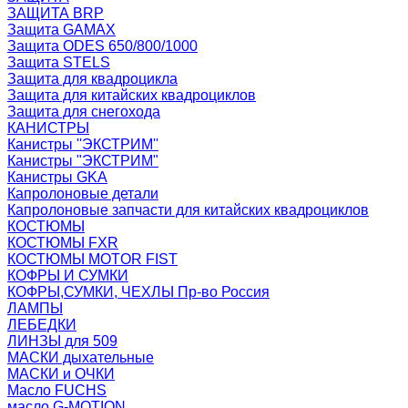
ЗАЩИТА BRP
Защита GAMAX
Защита ODES 650/800/1000
Защита STELS
Защита для квадроцикла
Защита для китайских квадроциклов
Защита для снегохода
КАНИСТРЫ
Канистры ''ЭКСТРИМ''
Канистры "ЭКСТРИМ"
Канистры GKA
Капролоновые детали
Капролоновые запчасти для китайских квадроциклов
КОСТЮМЫ
КОСТЮМЫ FXR
КОСТЮМЫ MOTOR FIST
КОФРЫ И СУМКИ
КОФРЫ,СУМКИ, ЧЕХЛЫ Пр-во Россия
ЛАМПЫ
ЛЕБЕДКИ
ЛИНЗЫ для 509
МАСКИ дыхательные
МАСКИ и ОЧКИ
Масло FUCHS
масло G-MOTION