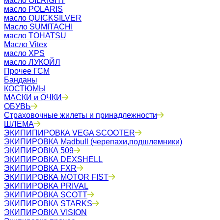
масло OILRIGHT
масло POLARIS
масло QUICKSILVER
Масло SUMITACHI
масло TOHATSU
Масло Vitex
масло XPS
масло ЛУКОЙЛ
Прочее ГСМ
Банданы
КОСТЮМЫ
МАСКИ и ОЧКИ
ОБУВЬ
Страховочные жилеты и принадлежности
ШЛЕМА
ЭКИПИПИРОВКА VEGA SCOOTER
ЭКИПИРОВКА Madbull (черепахи,подшлемники)
ЭКИПИРОВКА 509
ЭКИПИРОВКА DEXSHELL
ЭКИПИРОВКА FXR
ЭКИПИРОВКА MOTOR FIST
ЭКИПИРОВКА PRIVAL
ЭКИПИРОВКА SCOTT
ЭКИПИРОВКА STARKS
ЭКИПИРОВКА VISION