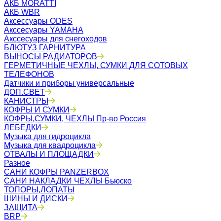
АКБ MORATTI
АКБ WBR
Аксессуары ODES
Акссесуары YAMAHA
Акссесуары для снегоходов
БЛЮТУЗ ГАРНИТУРА
ВЫНОСЫ РАДИАТОРОВ
ГЕРМЕТИЧНЫЕ ЧЕХЛЫ, СУМКИ ДЛЯ СОТОВЫХ
ТЕЛЕФОНОВ
Датчики и приборы универсальные
ДОП.СВЕТ
КАНИСТРЫ
КОФРЫ И СУМКИ
КОФРЫ,СУМКИ, ЧЕХЛЫ Пр-во Россия
ЛЕБЕДКИ
Музыка для гидроцикла
Музыка для квадроцикла
ОТВАЛЫ И ПЛОЩАДКИ
Разное
САНИ КОФРЫ PANZERBOX
САНИ НАКЛАДКИ ЧЕХЛЫ Бьюско
ТОПОРЫ,ЛОПАТЫ
ШИНЫ И ДИСКИ
ЗАЩИТА
BRP