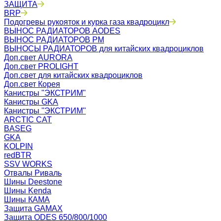
ЗАЩИТА
BRP
Подогревы рукояток и курка газа квадроцикл
ВЫНОС РАДИАТОРОВ AODES
ВЫНОС РАДИАТОРОВ РМ
ВЫНОСЫ РАДИАТОРОВ для китайских квадроциклов
Доп.свет AURORA
Доп.свет PROLIGHT
Доп.свет для китайских квадроциклов
Доп.свет Корея
Канистры "ЭКСТРИМ"
Канистры GKA
Канистры ''ЭКСТРИМ''
ARCTIC CAT
BASEG
GKA
KOLPIN
redBTR
SSV WORKS
Отвалы Риваль
Шины Deestone
Шины Kenda
Шины КАМА
Защита GAMAX
Защита ODES 650/800/1000