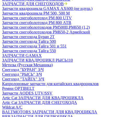
ЗАПЧАСТИ ДЛЯ СНЕГОХОДОВ
Запчасти квадроцикла GAMAX AX600 (не идущ.)
Запчасти квадроцикла РМ 500, 500 М
Запчасти снегоболотоход РМ 800 UTV
Запчасти снегоболотоход РМ 800 АТВ
Запчасти снегоболотоходов РМ500II,РМ650 (1,2)
Запчасти снегоболотоходов РМ650-2 Армейский
Запчасти снегохода Буран 2Т
Запчасти снегохода Тайга 500
Запчасти снегохода Тайга 501 и 551
Запчасти снегохода Тайга 550
ЗАПЧАСТИ GAMAX
ЗАПЧАСТИ КВАДРОЦИКЛ РЫСЬ110
Метизы (Русская Механика)
Снегоход "БУРАН" З/Ч
Снегоход "РЫСЬ" З/Ч
Снегоход "ТАЙГА" З/Ч
Капролоновые запчасти для китайских квадроциклов
Ремни OPTIBELT
Запчасти AODES UTV/SSV
Artic Cat ЗАПЧАСТИ ДЛЯ КВАДРОЦИКЛА
Artic Cat ЗАПЧАСТИ ДЛЯ СНЕГОХОДА
Wildcat A/C
BALTMOTORS ЗАПЧАСТИ ДЛЯ КВАДРОЦИКЛА
BRP ЗАПЧАСТИ ДЛЯ ГИДРОЦИКЛА