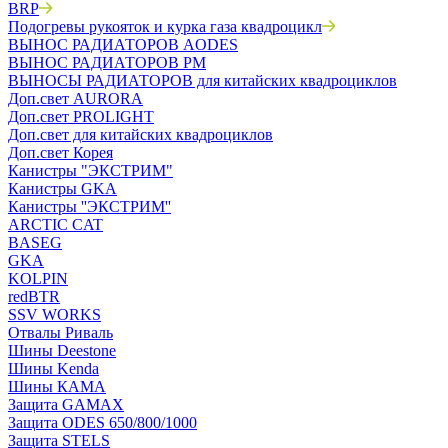
BRP
Подогревы рукояток и курка газа квадроцикл
ВЫНОС РАДИАТОРОВ AODES
ВЫНОС РАДИАТОРОВ РМ
ВЫНОСЫ РАДИАТОРОВ для китайских квадроциклов
Доп.свет AURORA
Доп.свет PROLIGHT
Доп.свет для китайских квадроциклов
Доп.свет Корея
Канистры "ЭКСТРИМ"
Канистры GKA
Канистры ''ЭКСТРИМ''
ARCTIC CAT
BASEG
GKA
KOLPIN
redBTR
SSV WORKS
Отвалы Риваль
Шины Deestone
Шины Kenda
Шины КАМА
Защита GAMAX
Защита ODES 650/800/1000
Защита STELS