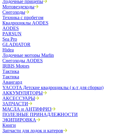
Лодочные прицепы
Мотовездеходы
Снегоходы
Техника с пробегом
Квадроциклы AODES
AODES
PARSUN
Sea Pro
GLADIATOR
Hidea
Лодочные моторы Marlin
Снегоходы AODES
IRBIS Motors
Тактика
Тактика
Авангард
YACOTA Детские квадроциклы ( к-т для сборки)
АККУМУЛЯТОРЫ
АКСЕССУАРЫ
ЗАПЧАСТИ
МАСЛА и АНТИФРИЗ
ПОЛЕЗНЫЕ ПРИНАДЛЕЖНОСТИ
ЭКИПИРОВКА
Книги
Запчасти для лодок и катеров