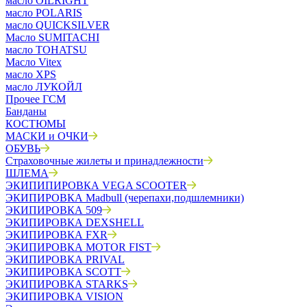
масло OILRIGHT
масло POLARIS
масло QUICKSILVER
Масло SUMITACHI
масло TOHATSU
Масло Vitex
масло XPS
масло ЛУКОЙЛ
Прочее ГСМ
Банданы
КОСТЮМЫ
МАСКИ и ОЧКИ
ОБУВЬ
Страховочные жилеты и принадлежности
ШЛЕМА
ЭКИПИПИРОВКА VEGA SCOOTER
ЭКИПИРОВКА Madbull (черепахи,подшлемники)
ЭКИПИРОВКА 509
ЭКИПИРОВКА DEXSHELL
ЭКИПИРОВКА FXR
ЭКИПИРОВКА MOTOR FIST
ЭКИПИРОВКА PRIVAL
ЭКИПИРОВКА SCOTT
ЭКИПИРОВКА STARKS
ЭКИПИРОВКА VISION