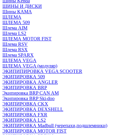
Шины Kenda
ШИНЫ И ДИСКИ
Шины КАМА
ШЛЕМА
ШЛЕМА 509
Шлема AIM
Шлема LS2
ШЛЕМА MOTOR FIST
Шлема RSV
Шлема RSX
Шлема SPARX
ШЛЕМА VEGA
ШЛЕМА VEGA (модуляр)
ЭКИПИПИРОВКА VEGA SCOOTER
ЭКИПИРОВКА 509
ЭКИПИРОВКА ANGLER
ЭКИПИРОВКА BRP
Экипировка BRP CAN AM
Экипировка BRP Ski-doo
ЭКИПИРОВКА CKX
ЭКИПИРОВКА DEXSHELL
ЭКИПИРОВКА FXR
ЭКИПИРОВКА LS2
ЭКИПИРОВКА Madbull (черепахи,подшлемники)
ЭКИПИРОВКА MOTOR FIST