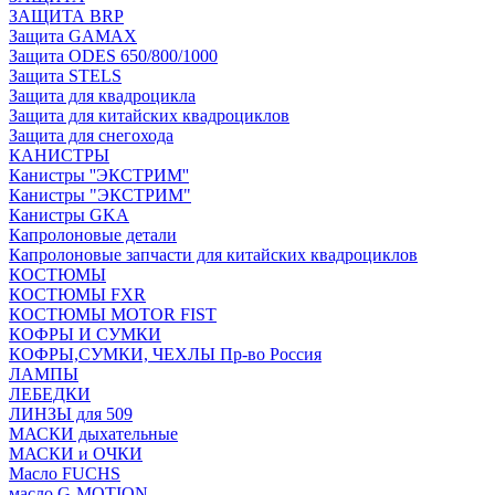
ЗАЩИТА BRP
Защита GAMAX
Защита ODES 650/800/1000
Защита STELS
Защита для квадроцикла
Защита для китайских квадроциклов
Защита для снегохода
КАНИСТРЫ
Канистры ''ЭКСТРИМ''
Канистры "ЭКСТРИМ"
Канистры GKA
Капролоновые детали
Капролоновые запчасти для китайских квадроциклов
КОСТЮМЫ
КОСТЮМЫ FXR
КОСТЮМЫ MOTOR FIST
КОФРЫ И СУМКИ
КОФРЫ,СУМКИ, ЧЕХЛЫ Пр-во Россия
ЛАМПЫ
ЛЕБЕДКИ
ЛИНЗЫ для 509
МАСКИ дыхательные
МАСКИ и ОЧКИ
Масло FUCHS
масло G-MOTION