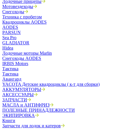
Лодочные прицепы
Мотовездеходы
Снегоходы
Техника с пробегом
Квадроциклы AODES
AODES
PARSUN
Sea Pro
GLADIATOR
Hidea
Лодочные моторы Marlin
Снегоходы AODES
IRBIS Motors
Тактика
Тактика
Авангард
YACOTA Детские квадроциклы ( к-т для сборки)
АККУМУЛЯТОРЫ
АКСЕССУАРЫ
ЗАПЧАСТИ
МАСЛА и АНТИФРИЗ
ПОЛЕЗНЫЕ ПРИНАДЛЕЖНОСТИ
ЭКИПИРОВКА
Книги
Запчасти для лодок и катеров