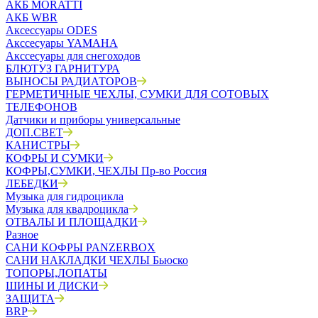
АКБ MORATTI
АКБ WBR
Аксессуары ODES
Акссесуары YAMAHA
Акссесуары для снегоходов
БЛЮТУЗ ГАРНИТУРА
ВЫНОСЫ РАДИАТОРОВ
ГЕРМЕТИЧНЫЕ ЧЕХЛЫ, СУМКИ ДЛЯ СОТОВЫХ
ТЕЛЕФОНОВ
Датчики и приборы универсальные
ДОП.СВЕТ
КАНИСТРЫ
КОФРЫ И СУМКИ
КОФРЫ,СУМКИ, ЧЕХЛЫ Пр-во Россия
ЛЕБЕДКИ
Музыка для гидроцикла
Музыка для квадроцикла
ОТВАЛЫ И ПЛОЩАДКИ
Разное
САНИ КОФРЫ PANZERBOX
САНИ НАКЛАДКИ ЧЕХЛЫ Бьюско
ТОПОРЫ,ЛОПАТЫ
ШИНЫ И ДИСКИ
ЗАЩИТА
BRP