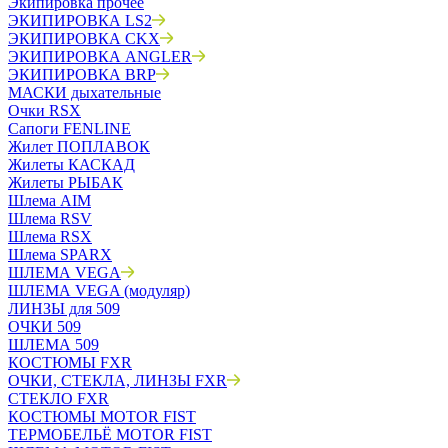
Экипировка прочее
ЭКИПИРОВКА LS2
ЭКИПИРОВКА CKX
ЭКИПИРОВКА ANGLER
ЭКИПИРОВКА BRP
МАСКИ дыхательные
Очки RSX
Сапоги FENLINE
Жилет ПОПЛАВОК
Жилеты КАСКАД
Жилеты РЫБАК
Шлема AIM
Шлема RSV
Шлема RSX
Шлема SPARX
ШЛЕМА VEGA
ШЛЕМА VEGA (модуляр)
ЛИНЗЫ для 509
ОЧКИ 509
ШЛЕМА 509
КОСТЮМЫ FXR
ОЧКИ, СТЕКЛА, ЛИНЗЫ FXR
СТЕКЛО FXR
КОСТЮМЫ MOTOR FIST
ТЕРМОБЕЛЬЁ MOTOR FIST