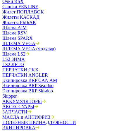
Очки RSX
Сапоги FENLINE
Жилет ПОПЛАВОК
Жилеты КАСКАД
Жилеты РЫБАК
Шлема AIM
Шлема RSV
Шлема SPARX
ШЛЕМА VEGA
ШЛЕМА VEGA (модуляр)
Шлема LS2
LS2 ЗИМА
LS2 ЛЕТО
ПЕРЧАТКИ CKX
ПЕРЧАТКИ ANGLER
Экипировка BRP CAN AM
Экипировка BRP Sea-doo
Экипировка BRP Ski-doo
Skipper
АККУМУЛЯТОРЫ
АКСЕССУАРЫ
ЗАПЧАСТИ
МАСЛА и АНТИФРИЗ
ПОЛЕЗНЫЕ ПРИНАДЛЕЖНОСТИ
ЭКИПИРОВКА