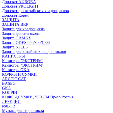
Доп.свет AURORA
Доп.свет PROLIGHT
Доп.свет для китайских квадроциклов
Доп.свет Корея
ЗАЩИТА
ЗАЩИТА BRP
Защита для квадроцикла
Защита для снегохода
Защита GAMAX
Защита ODES 650/800/1000
Защита STELS
Защита для китайских квадроциклов
КАНИСТРЫ
Канистры ''ЭКСТРИМ''
Канистры "ЭКСТРИМ"
Канистры GKA
КОФРЫ И СУМКИ
ARCTIC CAT
BASEG
GKA
KOLPIN
КОФРЫ,СУМКИ, ЧЕХЛЫ Пр-во Россия
ЛЕБЕДКИ
redBTR
Музыка для гидроцикла