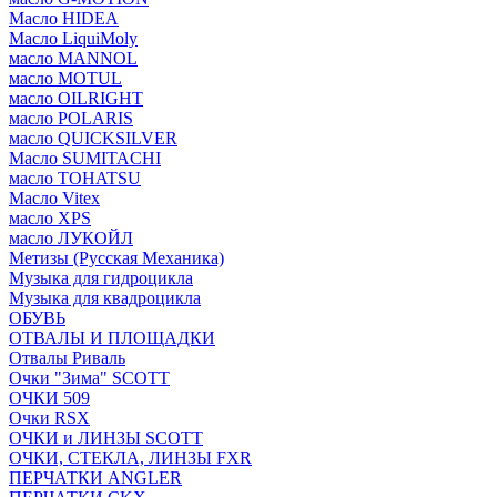
Масло HIDEA
Масло LiquiMoly
масло MANNOL
масло MOTUL
масло OILRIGHT
масло POLARIS
масло QUICKSILVER
Масло SUMITACHI
масло TOHATSU
Масло Vitex
масло XPS
масло ЛУКОЙЛ
Метизы (Русская Механика)
Музыка для гидроцикла
Музыка для квадроцикла
ОБУВЬ
ОТВАЛЫ И ПЛОЩАДКИ
Отвалы Риваль
Очки "Зима" SCOTT
ОЧКИ 509
Очки RSX
ОЧКИ и ЛИНЗЫ SCOTT
ОЧКИ, СТЕКЛА, ЛИНЗЫ FXR
ПЕРЧАТКИ ANGLER