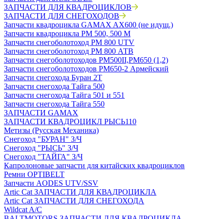
ЗАПЧАСТИ ДЛЯ КВАДРОЦИКЛОВ
ЗАПЧАСТИ ДЛЯ СНЕГОХОДОВ
Запчасти квадроцикла GAMAX AX600 (не идущ.)
Запчасти квадроцикла РМ 500, 500 М
Запчасти снегоболотоход РМ 800 UTV
Запчасти снегоболотоход РМ 800 АТВ
Запчасти снегоболотоходов РМ500II,РМ650 (1,2)
Запчасти снегоболотоходов РМ650-2 Армейский
Запчасти снегохода Буран 2Т
Запчасти снегохода Тайга 500
Запчасти снегохода Тайга 501 и 551
Запчасти снегохода Тайга 550
ЗАПЧАСТИ GAMAX
ЗАПЧАСТИ КВАДРОЦИКЛ РЫСЬ110
Метизы (Русская Механика)
Снегоход "БУРАН" З/Ч
Снегоход "РЫСЬ" З/Ч
Снегоход "ТАЙГА" З/Ч
Капролоновые запчасти для китайских квадроциклов
Ремни OPTIBELT
Запчасти AODES UTV/SSV
Artic Cat ЗАПЧАСТИ ДЛЯ КВАДРОЦИКЛА
Artic Cat ЗАПЧАСТИ ДЛЯ СНЕГОХОДА
Wildcat A/C
BALTMOTORS ЗАПЧАСТИ ДЛЯ КВАДРОЦИКЛА