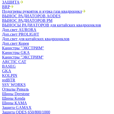
ЗАЩИТА
BRP
Подогревы рукояток и курка газа квадроцикл
ВЫНОС РАДИАТОРОВ AODES
ВЫНОС РАДИАТОРОВ РМ
ВЫНОСЫ РАДИАТОРОВ для китайских квадроциклов
Доп.свет AURORA
Доп.свет PROLIGHT
Доп.свет для китайских квадроциклов
Доп.свет Корея
Канистры "ЭКСТРИМ"
Канистры GKA
Канистры ''ЭКСТРИМ''
ARCTIC CAT
BASEG
GKA
KOLPIN
redBTR
SSV WORKS
Отвалы Риваль
Шины Deestone
Шины Kenda
Шины КАМА
Защита GAMAX
Защита ODES 650/800/1000