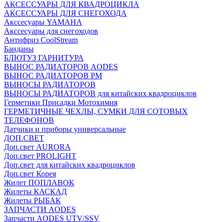
АКСЕССУАРЫ ДЛЯ КВАДРОЦИКЛА
АКСЕССУАРЫ ДЛЯ СНЕГОХОДА
Акссесуары YAMAHA
Акссесуары для снегоходов
Антифриз CoolStream
Банданы
БЛЮТУЗ ГАРНИТУРА
ВЫНОС РАДИАТОРОВ AODES
ВЫНОС РАДИАТОРОВ РМ
ВЫНОСЫ РАДИАТОРОВ
ВЫНОСЫ РАДИАТОРОВ для китайских квадроциклов
Герметики Присадки Мотохимия
ГЕРМЕТИЧНЫЕ ЧЕХЛЫ, СУМКИ ДЛЯ СОТОВЫХ
ТЕЛЕФОНОВ
Датчики и приборы универсальные
ДОП.СВЕТ
Доп.свет AURORA
Доп.свет PROLIGHT
Доп.свет для китайских квадроциклов
Доп.свет Корея
Жилет ПОПЛАВОК
Жилеты КАСКАД
Жилеты РЫБАК
ЗАПЧАСТИ AODES
Запчасти AODES UTV/SSV