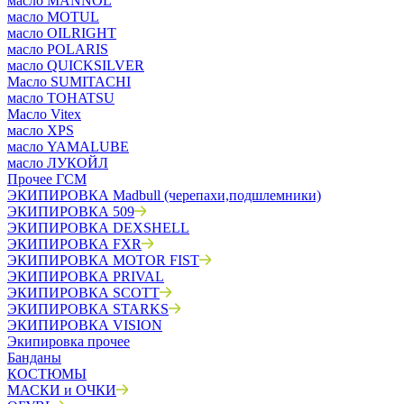
масло MANNOL
масло MOTUL
масло OILRIGHT
масло POLARIS
масло QUICKSILVER
Масло SUMITACHI
масло TOHATSU
Масло Vitex
масло XPS
масло YAMALUBE
масло ЛУКОЙЛ
Прочее ГСМ
ЭКИПИРОВКА Madbull (черепахи,подшлемники)
ЭКИПИРОВКА 509
ЭКИПИРОВКА DEXSHELL
ЭКИПИРОВКА FXR
ЭКИПИРОВКА MOTOR FIST
ЭКИПИРОВКА PRIVAL
ЭКИПИРОВКА SCOTT
ЭКИПИРОВКА STARKS
ЭКИПИРОВКА VISION
Экипировка прочее
Банданы
КОСТЮМЫ
МАСКИ и ОЧКИ