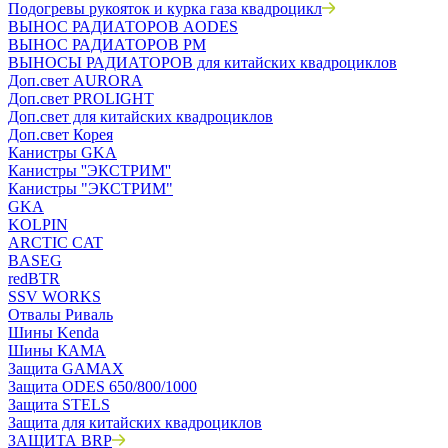
Подогревы рукояток и курка газа квадроцикл
ВЫНОС РАДИАТОРОВ AODES
ВЫНОС РАДИАТОРОВ РМ
ВЫНОСЫ РАДИАТОРОВ для китайских квадроциклов
Доп.свет AURORA
Доп.свет PROLIGHT
Доп.свет для китайских квадроциклов
Доп.свет Корея
Канистры GKA
Канистры ''ЭКСТРИМ''
Канистры "ЭКСТРИМ"
GKA
KOLPIN
ARCTIC CAT
BASEG
redBTR
SSV WORKS
Отвалы Риваль
Шины Kenda
Шины КАМА
Защита GAMAX
Защита ODES 650/800/1000
Защита STELS
Защита для китайских квадроциклов
ЗАЩИТА BRP