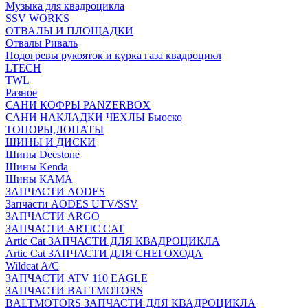
Музыка для квадроцикла
SSV WORKS
ОТВАЛЫ И ПЛОЩАДКИ
Отвалы Риваль
Подогревы рукояток и курка газа квадроцикл
LTECH
TWL
Разное
САНИ КОФРЫ PANZERBOX
САНИ НАКЛАДКИ ЧЕХЛЫ Бьюско
ТОПОРЫ,ЛОПАТЫ
ШИНЫ И ДИСКИ
Шины Deestone
Шины Kenda
Шины КАМА
ЗАПЧАСТИ AODES
Запчасти AODES UTV/SSV
ЗАПЧАСТИ ARGO
ЗАПЧАСТИ ARTIC CAT
Artic Cat ЗАПЧАСТИ ДЛЯ КВАДРОЦИКЛА
Artic Cat ЗАПЧАСТИ ДЛЯ СНЕГОХОДА
Wildcat A/C
ЗАПЧАСТИ ATV 110 EAGLE
ЗАПЧАСТИ BALTMOTORS
BALTMOTORS ЗАПЧАСТИ ДЛЯ КВАДРОЦИКЛА