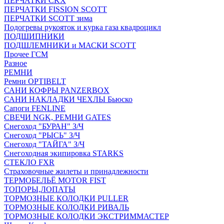
ПЕРЧАТКИ CKX
ПЕРЧАТКИ FISSION SCOTT
ПЕРЧАТКИ SCOTT зима
Подогревы рукояток и курка газа квадроцикл
ПОДШИПНИКИ
ПОДШЛЕМНИКИ и МАСКИ SCOTT
Прочее ГСМ
Разное
РЕМНИ
Ремни OPTIBELT
САНИ КОФРЫ PANZERBOX
САНИ НАКЛАДКИ ЧЕХЛЫ Бьюско
Сапоги FENLINE
СВЕЧИ NGK, РЕМНИ GATES
Снегоход "БУРАН" З/Ч
Снегоход "РЫСЬ" З/Ч
Снегоход "ТАЙГА" З/Ч
Снегоходная экипировка STARKS
СТЕКЛО FXR
Страховочные жилеты и принадлежности
ТЕРМОБЕЛЬЁ MOTOR FIST
ТОПОРЫ,ЛОПАТЫ
ТОРМОЗНЫЕ КОЛОДКИ PULLER
ТОРМОЗНЫЕ КОЛОДКИ РИВАЛЬ
ТОРМОЗНЫЕ КОЛОДКИ ЭКСТРИММАСТЕР