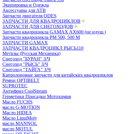
Экипировка и Одежда
Аксессуары для АТВ
Запчасти двигателя ODES
ЗАПЧАСТИ ДЛЯ КВАДРОЦИКЛОВ
ЗАПЧАСТИ ДЛЯ СНЕГОХОДОВ
Запчасти квадроцикла GAMAX AX600 (не идущ.)
Запчасти квадроцикла РМ 500, 500 М
ЗАПЧАСТИ GAMAX
ЗАПЧАСТИ КВАДРОЦИКЛ РЫСЬ110
Метизы (Русская Механика)
Снегоход "БУРАН" З/Ч
Снегоход "РЫСЬ" З/Ч
Снегоход "ТАЙГА" З/Ч
Капролоновые запчасти для китайских квадроциклов
Ремни OPTIBELT
SUPROTEC
Антифриз CoolStream
Герметики Присадки Мотохимия
Масло FUCHS
масло G-MOTION
Масло HIDEA
Масло LiquiMoly
масло MANNOL
масло MOTUL