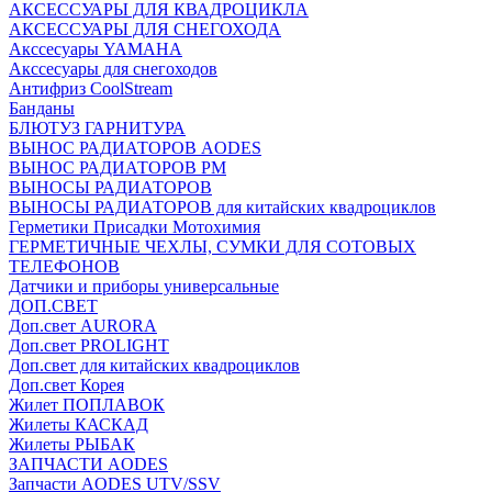
АКСЕССУАРЫ ДЛЯ КВАДРОЦИКЛА
АКСЕССУАРЫ ДЛЯ СНЕГОХОДА
Акссесуары YAMAHA
Акссесуары для снегоходов
Антифриз CoolStream
Банданы
БЛЮТУЗ ГАРНИТУРА
ВЫНОС РАДИАТОРОВ AODES
ВЫНОС РАДИАТОРОВ РМ
ВЫНОСЫ РАДИАТОРОВ
ВЫНОСЫ РАДИАТОРОВ для китайских квадроциклов
Герметики Присадки Мотохимия
ГЕРМЕТИЧНЫЕ ЧЕХЛЫ, СУМКИ ДЛЯ СОТОВЫХ
ТЕЛЕФОНОВ
Датчики и приборы универсальные
ДОП.СВЕТ
Доп.свет AURORA
Доп.свет PROLIGHT
Доп.свет для китайских квадроциклов
Доп.свет Корея
Жилет ПОПЛАВОК
Жилеты КАСКАД
Жилеты РЫБАК
ЗАПЧАСТИ AODES
Запчасти AODES UTV/SSV