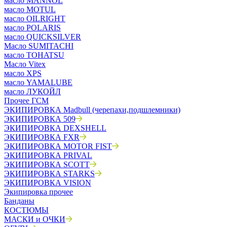
масло MANNOL
масло MOTUL
масло OILRIGHT
масло POLARIS
масло QUICKSILVER
Масло SUMITACHI
масло TOHATSU
Масло Vitex
масло XPS
масло YAMALUBE
масло ЛУКОЙЛ
Прочее ГСМ
ЭКИПИРОВКА Madbull (черепахи,подшлемники)
ЭКИПИРОВКА 509
ЭКИПИРОВКА DEXSHELL
ЭКИПИРОВКА FXR
ЭКИПИРОВКА MOTOR FIST
ЭКИПИРОВКА PRIVAL
ЭКИПИРОВКА SCOTT
ЭКИПИРОВКА STARKS
ЭКИПИРОВКА VISION
Экипировка прочее
Банданы
КОСТЮМЫ
МАСКИ и ОЧКИ