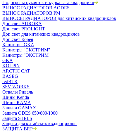
Подогревы рукояток и курка газа квадроцикл
ВЫНОС РАДИАТОРОВ AODES
ВЫНОС РАДИАТОРОВ РМ
ВЫНОСЫ РАДИАТОРОВ для китайских квадроциклов
Доп.свет AURORA
Доп.свет PROLIGHT
Доп.свет для китайских квадроциклов
Доп.свет Корея
Канистры GKA
Канистры ''ЭКСТРИМ''
Канистры "ЭКСТРИМ"
GKA
KOLPIN
ARCTIC CAT
BASEG
redBTR
SSV WORKS
Отвалы Риваль
Шины Kenda
Шины КАМА
Защита GAMAX
Защита ODES 650/800/1000
Защита STELS
Защита для китайских квадроциклов
ЗАЩИТА BRP