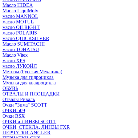
Масло HIDEA
Масло LiquiMoly
масло MANNOL
масло MOTUL
масло OILRIGHT
масло POLARIS
масло QUICKSILVER
Масло SUMITACHI
масло TOHATSU
Масло Vitex
масло XPS
масло ЛУКОЙЛ
Метизы (Русская Механика)
Музыка для гидроцикла
Музыка для квадроцикла
ОБУВЬ
ОТВАЛЫ И ПЛОЩАДКИ
Отвалы Риваль
Очки "Зима" SCOTT
ОЧКИ 509
Очки RSX
ОЧКИ и ЛИНЗЫ SCOTT
ОЧКИ, СТЕКЛА, ЛИНЗЫ FXR
ПЕРЧАТКИ ANGLER