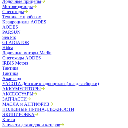
Лодочные прицепы
Мотовездеходы
Снегоходы
Техника с пробегом
Квадроциклы AODES
AODES
PARSUN
Sea Pro
GLADIATOR
Hidea
Лодочные моторы Marlin
Снегоходы AODES
IRBIS Motors
Тактика
Тактика
Авангард
YACOTA Детские квадроциклы ( к-т для сборки)
АККУМУЛЯТОРЫ
АКСЕССУАРЫ
ЗАПЧАСТИ
МАСЛА и АНТИФРИЗ
ПОЛЕЗНЫЕ ПРИНАДЛЕЖНОСТИ
ЭКИПИРОВКА
Книги
Запчасти для лодок и катеров