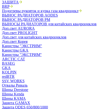
ЗАЩИТА
BRP
Подогревы рукояток и курка газа квадроцикл
ВЫНОС РАДИАТОРОВ AODES
ВЫНОС РАДИАТОРОВ РМ
ВЫНОСЫ РАДИАТОРОВ для китайских квадроциклов
Доп.свет AURORA
Доп.свет PROLIGHT
Доп.свет для китайских квадроциклов
Доп.свет Корея
Канистры "ЭКСТРИМ"
Канистры GKA
Канистры ''ЭКСТРИМ''
ARCTIC CAT
BASEG
GKA
KOLPIN
redBTR
SSV WORKS
Отвалы Риваль
Шины Deestone
Шины Kenda
Шины КАМА
Защита GAMAX
Защита ODES 650/800/1000