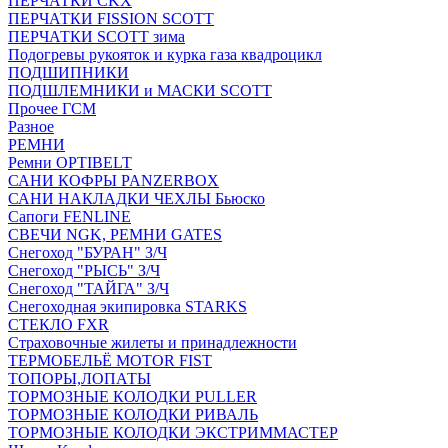
ПЕРЧАТКИ CKX
ПЕРЧАТКИ FISSION SCOTT
ПЕРЧАТКИ SCOTT зима
Подогревы рукояток и курка газа квадроцикл
ПОДШИПНИКИ
ПОДШЛЕМНИКИ и МАСКИ SCOTT
Прочее ГСМ
Разное
РЕМНИ
Ремни OPTIBELT
САНИ КОФРЫ PANZERBOX
САНИ НАКЛАДКИ ЧЕХЛЫ Бьюско
Сапоги FENLINE
СВЕЧИ NGK, РЕМНИ GATES
Снегоход "БУРАН" З/Ч
Снегоход "РЫСЬ" З/Ч
Снегоход "ТАЙГА" З/Ч
Снегоходная экипировка STARKS
СТЕКЛО FXR
Страховочные жилеты и принадлежности
ТЕРМОБЕЛЬЁ MOTOR FIST
ТОПОРЫ,ЛОПАТЫ
ТОРМОЗНЫЕ КОЛОДКИ PULLER
ТОРМОЗНЫЕ КОЛОДКИ РИВАЛЬ
ТОРМОЗНЫЕ КОЛОДКИ ЭКСТРИММАСТЕР