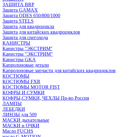
ЗАЩИТА BRP
Защита GAMAX
Защита ODES 650/800/1000
Защита STELS
Защита для квадроцикла
Защита для китайских квадроциклов
Защита для снегохода
КАНИСТРЫ
Канистры ''ЭКСТРИМ''
Канистры "ЭКСТРИМ"
Канистры GKA
Капролоновые детали
Капролоновые запчасти для китайских квадроциклов
КОСТЮМЫ
КОСТЮМЫ FXR
КОСТЮМЫ MOTOR FIST
КОФРЫ И СУМКИ
КОФРЫ,СУМКИ, ЧЕХЛЫ Пр-во Россия
ЛАМПЫ
ЛЕБЕДКИ
ЛИНЗЫ для 509
МАСКИ дыхательные
МАСКИ и ОЧКИ
Масло FUCHS
масло G-MOTION