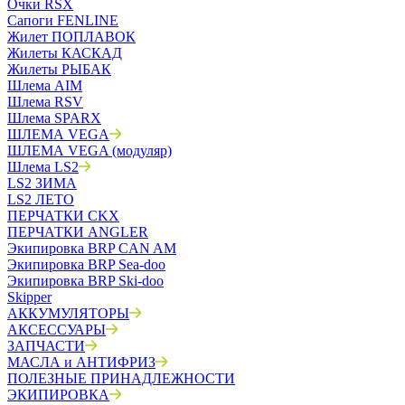
Очки RSX
Сапоги FENLINE
Жилет ПОПЛАВОК
Жилеты КАСКАД
Жилеты РЫБАК
Шлема AIM
Шлема RSV
Шлема SPARX
ШЛЕМА VEGA
ШЛЕМА VEGA (модуляр)
Шлема LS2
LS2 ЗИМА
LS2 ЛЕТО
ПЕРЧАТКИ CKX
ПЕРЧАТКИ ANGLER
Экипировка BRP CAN AM
Экипировка BRP Sea-doo
Экипировка BRP Ski-doo
Skipper
АККУМУЛЯТОРЫ
АКСЕССУАРЫ
ЗАПЧАСТИ
МАСЛА и АНТИФРИЗ
ПОЛЕЗНЫЕ ПРИНАДЛЕЖНОСТИ
ЭКИПИРОВКА