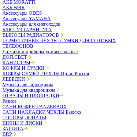
АКБ MORATTI
АКБ WBR
Аксессуары ODES
Акссесуары YAMAHA
Акссесуары для снегоходов
БЛЮТУЗ ГАРНИТУРА
ВЫНОСЫ РАДИАТОРОВ
ГЕРМЕТИЧНЫЕ ЧЕХЛЫ, СУМКИ ДЛЯ СОТОВЫХ
ТЕЛЕФОНОВ
Датчики и приборы универсальные
ДОП.СВЕТ
КАНИСТРЫ
КОФРЫ И СУМКИ
КОФРЫ,СУМКИ, ЧЕХЛЫ Пр-во Россия
ЛЕБЕДКИ
Музыка для гидроцикла
Музыка для квадроцикла
ОТВАЛЫ И ПЛОЩАДКИ
Разное
САНИ КОФРЫ PANZERBOX
САНИ НАКЛАДКИ ЧЕХЛЫ Бьюско
ТОПОРЫ,ЛОПАТЫ
ШИНЫ И ДИСКИ
ЗАЩИТА
BRP