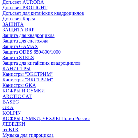
Доп.свет AURORA
Доп.свет PROLIGHT
Доп.свет для китайских квадроциклов
Доп.свет Корея
ЗАЩИТА
ЗАЩИТА BRP
Защита для квадроцикла
Защита для снегохода
Защита GAMAX
Защита ODES 650/800/1000
Защита STELS
Защита для китайских квадроциклов
КАНИСТРЫ
Канистры ''ЭКСТРИМ''
Канистры "ЭКСТРИМ"
Канистры GKA
КОФРЫ И СУМКИ
ARCTIC CAT
BASEG
GKA
KOLPIN
КОФРЫ,СУМКИ, ЧЕХЛЫ Пр-во Россия
ЛЕБЕДКИ
redBTR
Музыка для гидроцикла