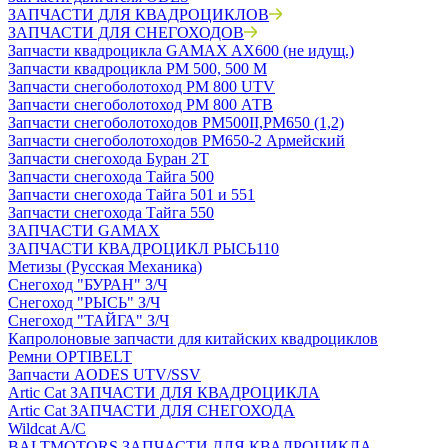
ЗАПЧАСТИ ДЛЯ КВАДРОЦИКЛОВ
ЗАПЧАСТИ ДЛЯ СНЕГОХОДОВ
Запчасти квадроцикла GAMAX AX600 (не идущ.)
Запчасти квадроцикла РМ 500, 500 М
Запчасти снегоболотоход РМ 800 UTV
Запчасти снегоболотоход РМ 800 АТВ
Запчасти снегоболотоходов РМ500II,РМ650 (1,2)
Запчасти снегоболотоходов РМ650-2 Армейский
Запчасти снегохода Буран 2Т
Запчасти снегохода Тайга 500
Запчасти снегохода Тайга 501 и 551
Запчасти снегохода Тайга 550
ЗАПЧАСТИ GAMAX
ЗАПЧАСТИ КВАДРОЦИКЛ РЫСЬ110
Метизы (Русская Механика)
Снегоход "БУРАН" З/Ч
Снегоход "РЫСЬ" З/Ч
Снегоход "ТАЙГА" З/Ч
Капролоновые запчасти для китайских квадроциклов
Ремни OPTIBELT
Запчасти AODES UTV/SSV
Artic Cat ЗАПЧАСТИ ДЛЯ КВАДРОЦИКЛА
Artic Cat ЗАПЧАСТИ ДЛЯ СНЕГОХОДА
Wildcat A/C
BALTMOTORS ЗАПЧАСТИ ДЛЯ КВАДРОЦИКЛА