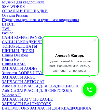
Музыка для квадроцикла
SSV WORKS
ОТВАЛЫ И ПЛОЩАДКИ
Отвалы Риваль
Подогревы рукояток и курка газа квадроцикл
LTECH
TWL
Разное
САНИ КОФРЫ PANZERBOX
САНИ НАКЛАДКИ ЧЕХЛЫ Бьюско
ТОПОРЫ,ЛОПАТЫ
ШИНЫ И ДИСКИ
Алексей Жигирь
Шины Deestone
Шины Kenda
Здравствуйте! Готов помочь
Шины КАМА
вам. Напишите мне, если у
ЗАПЧАСТИ AODES
вас появятся вопросы.
Запчасти AODES UTV/SSV
ЗАПЧАСТИ ARGO
ЗАПЧАСТИ ARTIC CAT
Artic Cat ЗАПЧАСТИ ДЛЯ КВАДРОЦИКЛА
Artic Cat ЗАПЧАСТИ ДЛЯ СНЕГОХОДА
Wildcat A/C
ЗАПЧАСТИ ATV 110 EAGLE
ЗАПЧАСТИ BALTMOTORS
BALTMOTORS ЗАПЧАСТИ ДЛЯ КВАДРОЦИКЛА