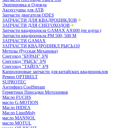
Экипировка и Одежда
Аксессуары для АТВ
Запчасти двигателя ODES
ЗАПЧАСТИ ДЛЯ КВАДРОЦИКЛОВ
ЗАПЧАСТИ ДЛЯ СНЕГОХОДОВ
Запчасти квадроцикла GAMAX AX600 (не идущ.)
Запчасти квадроцикла РМ 500, 500 М
ЗАПЧАСТИ GAMAX
ЗАПЧАСТИ КВАДРОЦИКЛ РЫСЬ110
Метизы (Русская Механика)
Снегоход "БУРАН" З/Ч
Снегоход "РЫСЬ" З/Ч
Снегоход "ТАЙГА" З/Ч
Капролоновые запчасти для китайских квадроциклов
Ремни OPTIBELT
SUPROTEC
Антифриз CoolStream
Герметики Присадки Мотохимия
Масло FUCHS
масло G-MOTION
Масло HIDEA
Масло LiquiMoly
масло MANNOL
масло MOTUL