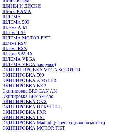
Шины Kenda
ШИНЫ И ДИСКИ
Шины КАМА
ШЛЕМА
ШЛЕМА 509
Шлема AIM
Шлема LS2
ШЛЕМА MOTOR FIST
Шлема RSV
Шлема RSX
Шлема SPARX
ШЛЕМА VEGA
ШЛЕМА VEGA (модуляр)
ЭКИПИПИРОВКА VEGA SCOOTER
ЭКИПИРОВКА 509
ЭКИПИРОВКА ANGLER
ЭКИПИРОВКА BRP
Экипировка BRP CAN AM
Экипировка BRP Ski-doo
ЭКИПИРОВКА CKX
ЭКИПИРОВКА DEXSHELL
ЭКИПИРОВКА FXR
ЭКИПИРОВКА LS2
ЭКИПИРОВКА Madbull (черепахи,подшлемники)
ЭКИПИРОВКА MOTOR FIST