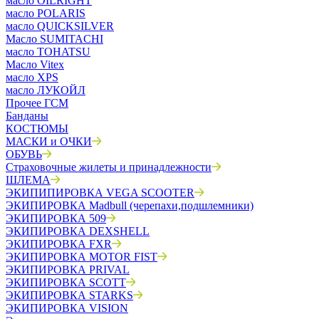
масло OILRIGHT
масло POLARIS
масло QUICKSILVER
Масло SUMITACHI
масло TOHATSU
Масло Vitex
масло XPS
масло ЛУКОЙЛ
Прочее ГСМ
Банданы
КОСТЮМЫ
МАСКИ и ОЧКИ
ОБУВЬ
Страховочные жилеты и принадлежности
ШЛЕМА
ЭКИПИПИРОВКА VEGA SCOOTER
ЭКИПИРОВКА Madbull (черепахи,подшлемники)
ЭКИПИРОВКА 509
ЭКИПИРОВКА DEXSHELL
ЭКИПИРОВКА FXR
ЭКИПИРОВКА MOTOR FIST
ЭКИПИРОВКА PRIVAL
ЭКИПИРОВКА SCOTT
ЭКИПИРОВКА STARKS
ЭКИПИРОВКА VISION