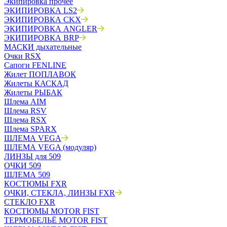
Экипировка прочее
ЭКИПИРОВКА LS2
ЭКИПИРОВКА CKX
ЭКИПИРОВКА ANGLER
ЭКИПИРОВКА BRP
МАСКИ дыхательные
Очки RSX
Сапоги FENLINE
Жилет ПОПЛАВОК
Жилеты КАСКАД
Жилеты РЫБАК
Шлема AIM
Шлема RSV
Шлема RSX
Шлема SPARX
ШЛЕМА VEGA
ШЛЕМА VEGA (модуляр)
ЛИНЗЫ для 509
ОЧКИ 509
ШЛЕМА 509
КОСТЮМЫ FXR
ОЧКИ, СТЕКЛА, ЛИНЗЫ FXR
СТЕКЛО FXR
КОСТЮМЫ MOTOR FIST
ТЕРМОБЕЛЬЁ MOTOR FIST