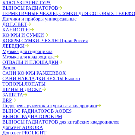
БЛЮТУЗ ГАРНИТУРА
ВЫНОСЫ РАДИАТОРОВ
ГЕРМЕТИЧНЫЕ ЧЕХЛЫ, СУМКИ ДЛЯ СОТОВЫХ ТЕЛЕФ
Датчики и приборы универсальные
ДОП.СВЕТ
КАНИСТРЫ
КОФРЫ И СУМКИ
КОФРЫ,СУМКИ, ЧЕХЛЫ Пр-во Россия
ЛЕБЕДКИ
Музыка для гидроцикла
Музыка для квадроцикла
ОТВАЛЫ И ПЛОЩАДКИ
Разное
САНИ КОФРЫ PANZERBOX
САНИ НАКЛАДКИ ЧЕХЛЫ Бьюско
ТОПОРЫ,ЛОПАТЫ
ШИНЫ И ДИСКИ
ЗАЩИТА
BRP
Подогревы рукояток и курка газа квадроцикл
ВЫНОС РАДИАТОРОВ AODES
ВЫНОС РАДИАТОРОВ РМ
ВЫНОСЫ РАДИАТОРОВ для китайских квадроциклов
Доп.свет AURORA
Доп.свет PROLIGHT