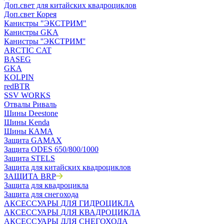
Доп.свет для китайских квадроциклов
Доп.свет Корея
Канистры "ЭКСТРИМ"
Канистры GKA
Канистры ''ЭКСТРИМ''
ARCTIC CAT
BASEG
GKA
KOLPIN
redBTR
SSV WORKS
Отвалы Риваль
Шины Deestone
Шины Kenda
Шины КАМА
Защита GAMAX
Защита ODES 650/800/1000
Защита STELS
Защита для китайских квадроциклов
ЗАЩИТА BRP
Защита для квадроцикла
Защита для снегохода
АКСЕССУАРЫ ДЛЯ ГИДРОЦИКЛА
АКСЕССУАРЫ ДЛЯ КВАДРОЦИКЛА
АКСЕССУАРЫ ДЛЯ СНЕГОХОДА