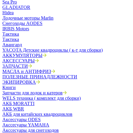
Sea Pro
GLADIATOR
Hidea
Лодочные моторы Marlin
Снегоходы AODES
IRBIS Motors
Тактика
Тактика
Авангард
YACOTA Детские квадроциклы ( к-т для сборки)
АККУМУЛЯТОРЫ
АКСЕССУАРЫ
ЗАПЧАСТИ
МАСЛА и АНТИФРИЗ
ПОЛЕЗНЫЕ ПРИНАДЛЕЖНОСТИ
ЭКИПИРОВКА
Книги
Запчасти для лодок и катеров
WELS техника ( комплект для сборки)
АКБ MORATTI
АКБ WBR
АКБ для китайских квадроциклов
Аксессуары ODES
Акссесуары YAMAHA
Акссесуары для снегоходов