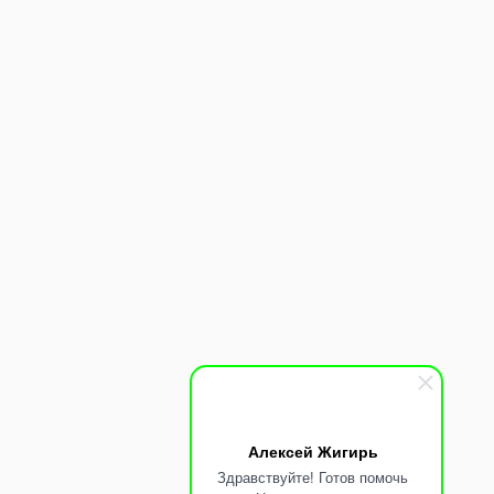
Нажимая на кнопку “ОТПРАВИТЬ”, вы принимаете
условия
обработки данных
Алексей Жигирь
Здравствуйте! Готов помочь