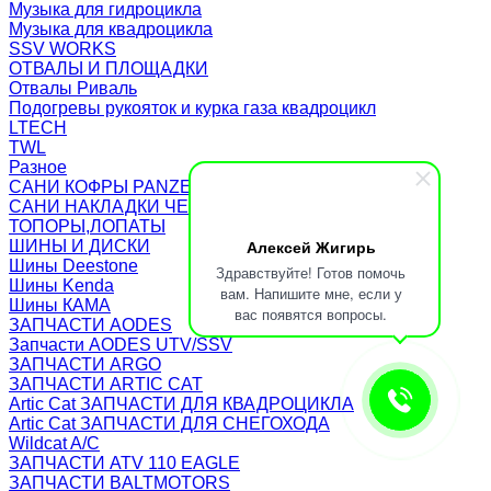
Музыка для гидроцикла
Музыка для квадроцикла
SSV WORKS
ОТВАЛЫ И ПЛОЩАДКИ
Отвалы Риваль
Подогревы рукояток и курка газа квадроцикл
LTECH
TWL
Разное
САНИ КОФРЫ PANZERBOX
САНИ НАКЛАДКИ ЧЕХЛЫ Бьюско
ТОПОРЫ,ЛОПАТЫ
Алексей Жигирь
ШИНЫ И ДИСКИ
Шины Deestone
Здравствуйте! Готов помочь
Шины Kenda
вам. Напишите мне, если у
Шины КАМА
вас появятся вопросы.
ЗАПЧАСТИ AODES
Запчасти AODES UTV/SSV
ЗАПЧАСТИ ARGO
ЗАПЧАСТИ ARTIC CAT
Artic Cat ЗАПЧАСТИ ДЛЯ КВАДРОЦИКЛА
Artic Cat ЗАПЧАСТИ ДЛЯ СНЕГОХОДА
Wildcat A/C
ЗАПЧАСТИ ATV 110 EAGLE
ЗАПЧАСТИ BALTMOTORS