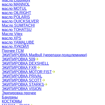
Масло LiquiMoly
масло MANNOL
масло MOTUL
масло OILRIGHT
масло POLARIS
масло QUICKSILVER
Масло SUMITACHI
масло TOHATSU
Масло Vitex
масло XPS
масло YAMALUBE
масло ЛУКОЙЛ
Прочее ГСМ
ЭКИПИРОВКА Madbull (черепахи,подшлемники)
ЭКИПИРОВКА 509
ЭКИПИРОВКА DEXSHELL
ЭКИПИРОВКА FXR
ЭКИПИРОВКА MOTOR FIST
ЭКИПИРОВКА PRIVAL
ЭКИПИРОВКА SCOTT
ЭКИПИРОВКА STARKS
ЭКИПИРОВКА VISION
Экипировка прочее
Банданы
КОСТЮМЫ