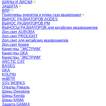
ШИНЫ И ДИСКИ
ЗАЩИТА
BRP
Подогревы рукояток и курка газа квадроцикл
ВЫНОС РАДИАТОРОВ AODES
ВЫНОС РАДИАТОРОВ РМ
ВЫНОСЫ РАДИАТОРОВ для китайских квадроциклов
Доп.свет AURORA
Доп.свет PROLIGHT
Доп.свет для китайских квадроциклов
Доп.свет Корея
Канистры "ЭКСТРИМ"
Канистры GKA
Канистры ''ЭКСТРИМ''
ARCTIC CAT
BASEG
GKA
KOLPIN
redBTR
SSV WORKS
Отвалы Риваль
Шины Deestone
Шины Kenda
Шины КАМА
Защита GAMAX