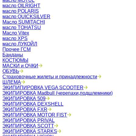
масло MOTUL
масло OILRIGHT
масло POLARIS
масло QUICKSILVER
Масло SUMITACHI
масло TOHATSU
Масло Vitex
масло XPS
масло ЛУКОЙЛ
Прочее ГСМ
Банданы
КОСТЮМЫ
МАСКИ и ОЧКИ
ОБУВЬ
Страховочные жилеты и принадлежности
ШЛЕМА
ЭКИПИПИРОВКА VEGA SCOOTER
ЭКИПИРОВКА Madbull (черепахи,подшлемники)
ЭКИПИРОВКА 509
ЭКИПИРОВКА DEXSHELL
ЭКИПИРОВКА FXR
ЭКИПИРОВКА MOTOR FIST
ЭКИПИРОВКА PRIVAL
ЭКИПИРОВКА SCOTT
ЭКИПИРОВКА STARKS