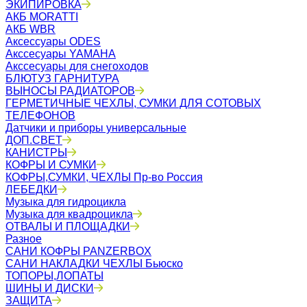
ЭКИПИРОВКА
АКБ MORATTI
АКБ WBR
Аксессуары ODES
Акссесуары YAMAHA
Акссесуары для снегоходов
БЛЮТУЗ ГАРНИТУРА
ВЫНОСЫ РАДИАТОРОВ
ГЕРМЕТИЧНЫЕ ЧЕХЛЫ, СУМКИ ДЛЯ СОТОВЫХ
ТЕЛЕФОНОВ
Датчики и приборы универсальные
ДОП.СВЕТ
КАНИСТРЫ
КОФРЫ И СУМКИ
КОФРЫ,СУМКИ, ЧЕХЛЫ Пр-во Россия
ЛЕБЕДКИ
Музыка для гидроцикла
Музыка для квадроцикла
ОТВАЛЫ И ПЛОЩАДКИ
Разное
САНИ КОФРЫ PANZERBOX
САНИ НАКЛАДКИ ЧЕХЛЫ Бьюско
ТОПОРЫ,ЛОПАТЫ
ШИНЫ И ДИСКИ
ЗАЩИТА