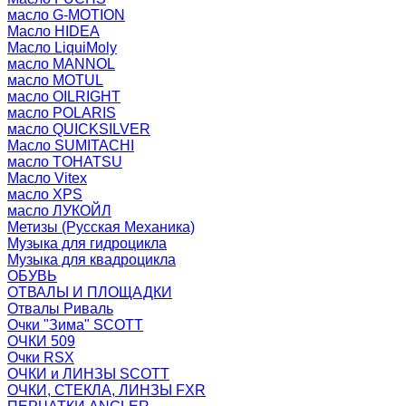
масло G-MOTION
Масло HIDEA
Масло LiquiMoly
масло MANNOL
масло MOTUL
масло OILRIGHT
масло POLARIS
масло QUICKSILVER
Масло SUMITACHI
масло TOHATSU
Масло Vitex
масло XPS
масло ЛУКОЙЛ
Метизы (Русская Механика)
Музыка для гидроцикла
Музыка для квадроцикла
ОБУВЬ
ОТВАЛЫ И ПЛОЩАДКИ
Отвалы Риваль
Очки "Зима" SCOTT
ОЧКИ 509
Очки RSX
ОЧКИ и ЛИНЗЫ SCOTT
ОЧКИ, СТЕКЛА, ЛИНЗЫ FXR