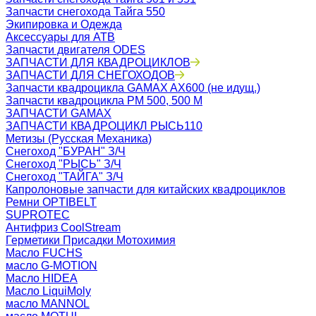
Запчасти снегохода Тайга 550
Экипировка и Одежда
Аксессуары для АТВ
Запчасти двигателя ODES
ЗАПЧАСТИ ДЛЯ КВАДРОЦИКЛОВ
ЗАПЧАСТИ ДЛЯ СНЕГОХОДОВ
Запчасти квадроцикла GAMAX AX600 (не идущ.)
Запчасти квадроцикла РМ 500, 500 М
ЗАПЧАСТИ GAMAX
ЗАПЧАСТИ КВАДРОЦИКЛ РЫСЬ110
Метизы (Русская Механика)
Снегоход "БУРАН" З/Ч
Снегоход "РЫСЬ" З/Ч
Снегоход "ТАЙГА" З/Ч
Капролоновые запчасти для китайских квадроциклов
Ремни OPTIBELT
SUPROTEC
Антифриз CoolStream
Герметики Присадки Мотохимия
Масло FUCHS
масло G-MOTION
Масло HIDEA
Масло LiquiMoly
масло MANNOL