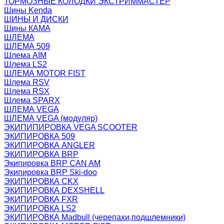
ТОРМОЗНЫЕ КОЛОДКИ ЭКСТРИММАСТЕР
Шины Kenda
ШИНЫ И ДИСКИ
Шины КАМА
ШЛЕМА
ШЛЕМА 509
Шлема AIM
Шлема LS2
ШЛЕМА MOTOR FIST
Шлема RSV
Шлема RSX
Шлема SPARX
ШЛЕМА VEGA
ШЛЕМА VEGA (модуляр)
ЭКИПИПИРОВКА VEGA SCOOTER
ЭКИПИРОВКА 509
ЭКИПИРОВКА ANGLER
ЭКИПИРОВКА BRP
Экипировка BRP CAN AM
Экипировка BRP Ski-doo
ЭКИПИРОВКА CKX
ЭКИПИРОВКА DEXSHELL
ЭКИПИРОВКА FXR
ЭКИПИРОВКА LS2
ЭКИПИРОВКА Madbull (черепахи,подшлемники)