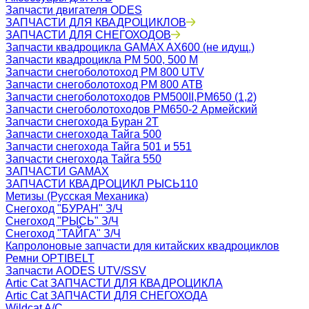
Запчасти двигателя ODES
ЗАПЧАСТИ ДЛЯ КВАДРОЦИКЛОВ
ЗАПЧАСТИ ДЛЯ СНЕГОХОДОВ
Запчасти квадроцикла GAMAX AX600 (не идущ.)
Запчасти квадроцикла РМ 500, 500 М
Запчасти снегоболотоход РМ 800 UTV
Запчасти снегоболотоход РМ 800 АТВ
Запчасти снегоболотоходов РМ500II,РМ650 (1,2)
Запчасти снегоболотоходов РМ650-2 Армейский
Запчасти снегохода Буран 2Т
Запчасти снегохода Тайга 500
Запчасти снегохода Тайга 501 и 551
Запчасти снегохода Тайга 550
ЗАПЧАСТИ GAMAX
ЗАПЧАСТИ КВАДРОЦИКЛ РЫСЬ110
Метизы (Русская Механика)
Снегоход "БУРАН" З/Ч
Снегоход "РЫСЬ" З/Ч
Снегоход "ТАЙГА" З/Ч
Капролоновые запчасти для китайских квадроциклов
Ремни OPTIBELT
Запчасти AODES UTV/SSV
Artic Cat ЗАПЧАСТИ ДЛЯ КВАДРОЦИКЛА
Artic Cat ЗАПЧАСТИ ДЛЯ СНЕГОХОДА
Wildcat A/C