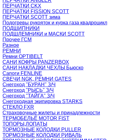
ПЕРЧАТКИ ANGLER
ПЕРЧАТКИ CKX
ПЕРЧАТКИ FISSION SCOTT
ПЕРЧАТКИ SCOTT зима
Подогревы рукояток и курка газа квадроцикл
ПОДШИПНИКИ
ПОДШЛЕМНИКИ и МАСКИ SCOTT
Прочее ГСМ
Разное
РЕМНИ
Ремни OPTIBELT
САНИ КОФРЫ PANZERBOX
САНИ НАКЛАДКИ ЧЕХЛЫ Бьюско
Сапоги FENLINE
СВЕЧИ NGK, РЕМНИ GATES
Снегоход "БУРАН" З/Ч
Снегоход "РЫСЬ" З/Ч
Снегоход "ТАЙГА" З/Ч
Снегоходная экипировка STARKS
СТЕКЛО FXR
Страховочные жилеты и принадлежности
ТЕРМОБЕЛЬЁ MOTOR FIST
ТОПОРЫ,ЛОПАТЫ
ТОРМОЗНЫЕ КОЛОДКИ PULLER
ТОРМОЗНЫЕ КОЛОДКИ РИВАЛЬ