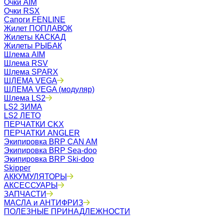
Очки AIM
Очки RSX
Сапоги FENLINE
Жилет ПОПЛАВОК
Жилеты КАСКАД
Жилеты РЫБАК
Шлема AIM
Шлема RSV
Шлема SPARX
ШЛЕМА VEGA
ШЛЕМА VEGA (модуляр)
Шлема LS2
LS2 ЗИМА
LS2 ЛЕТО
ПЕРЧАТКИ CKX
ПЕРЧАТКИ ANGLER
Экипировка BRP CAN AM
Экипировка BRP Sea-doo
Экипировка BRP Ski-doo
Skipper
АККУМУЛЯТОРЫ
АКСЕССУАРЫ
ЗАПЧАСТИ
МАСЛА и АНТИФРИЗ
ПОЛЕЗНЫЕ ПРИНАДЛЕЖНОСТИ