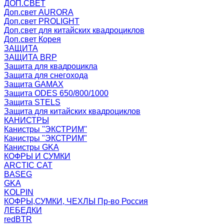
ДОП.СВЕТ
Доп.свет AURORA
Доп.свет PROLIGHT
Доп.свет для китайских квадроциклов
Доп.свет Корея
ЗАЩИТА
ЗАЩИТА BRP
Защита для квадроцикла
Защита для снегохода
Защита GAMAX
Защита ODES 650/800/1000
Защита STELS
Защита для китайских квадроциклов
КАНИСТРЫ
Канистры ''ЭКСТРИМ''
Канистры "ЭКСТРИМ"
Канистры GKA
КОФРЫ И СУМКИ
ARCTIC CAT
BASEG
GKA
KOLPIN
КОФРЫ,СУМКИ, ЧЕХЛЫ Пр-во Россия
ЛЕБЕДКИ
redBTR