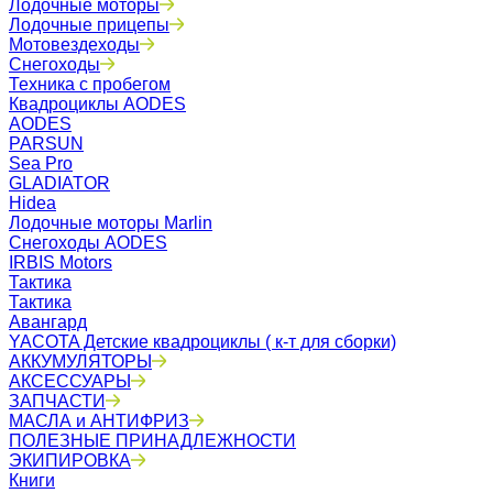
Лодочные моторы
Лодочные прицепы
Мотовездеходы
Снегоходы
Техника с пробегом
Квадроциклы AODES
AODES
PARSUN
Sea Pro
GLADIATOR
Hidea
Лодочные моторы Marlin
Снегоходы AODES
IRBIS Motors
Тактика
Тактика
Авангард
YACOTA Детские квадроциклы ( к-т для сборки)
АККУМУЛЯТОРЫ
АКСЕССУАРЫ
ЗАПЧАСТИ
МАСЛА и АНТИФРИЗ
ПОЛЕЗНЫЕ ПРИНАДЛЕЖНОСТИ
ЭКИПИРОВКА
Книги