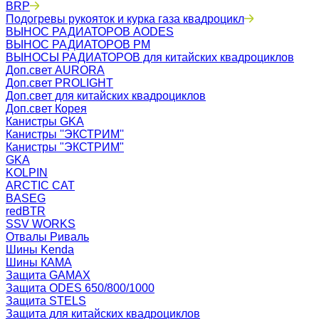
BRP
Подогревы рукояток и курка газа квадроцикл
ВЫНОС РАДИАТОРОВ AODES
ВЫНОС РАДИАТОРОВ РМ
ВЫНОСЫ РАДИАТОРОВ для китайских квадроциклов
Доп.свет AURORA
Доп.свет PROLIGHT
Доп.свет для китайских квадроциклов
Доп.свет Корея
Канистры GKA
Канистры ''ЭКСТРИМ''
Канистры "ЭКСТРИМ"
GKA
KOLPIN
ARCTIC CAT
BASEG
redBTR
SSV WORKS
Отвалы Риваль
Шины Kenda
Шины КАМА
Защита GAMAX
Защита ODES 650/800/1000
Защита STELS
Защита для китайских квадроциклов