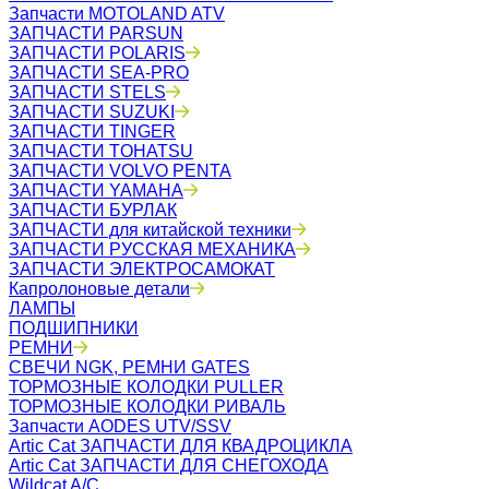
Запчасти MOTOLAND ATV
ЗАПЧАСТИ PARSUN
ЗАПЧАСТИ POLARIS
ЗАПЧАСТИ SEA-PRO
ЗАПЧАСТИ STELS
ЗАПЧАСТИ SUZUKI
ЗАПЧАСТИ TINGER
ЗАПЧАСТИ TOHATSU
ЗАПЧАСТИ VOLVO PENTA
ЗАПЧАСТИ YAMAHA
ЗАПЧАСТИ БУРЛАК
ЗАПЧАСТИ для китайской техники
ЗАПЧАСТИ РУССКАЯ МЕХАНИКА
ЗАПЧАСТИ ЭЛЕКТРОСАМОКАТ
Капролоновые детали
ЛАМПЫ
ПОДШИПНИКИ
РЕМНИ
СВЕЧИ NGK, РЕМНИ GATES
ТОРМОЗНЫЕ КОЛОДКИ PULLER
ТОРМОЗНЫЕ КОЛОДКИ РИВАЛЬ
Запчасти AODES UTV/SSV
Artic Cat ЗАПЧАСТИ ДЛЯ КВАДРОЦИКЛА
Artic Cat ЗАПЧАСТИ ДЛЯ СНЕГОХОДА
Wildcat A/C