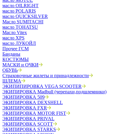
масло MOTUL
масло OILRIGHT
масло POLARIS
масло QUICKSILVER
Масло SUMITACHI
масло TOHATSU
Масло Vitex
масло XPS
масло ЛУКОЙЛ
Прочее ГСМ
Банданы
КОСТЮМЫ
МАСКИ и ОЧКИ
ОБУВЬ
Страховочные жилеты и принадлежности
ШЛЕМА
ЭКИПИПИРОВКА VEGA SCOOTER
ЭКИПИРОВКА Madbull (черепахи,подшлемники)
ЭКИПИРОВКА 509
ЭКИПИРОВКА DEXSHELL
ЭКИПИРОВКА FXR
ЭКИПИРОВКА MOTOR FIST
ЭКИПИРОВКА PRIVAL
ЭКИПИРОВКА SCOTT
ЭКИПИРОВКА STARKS