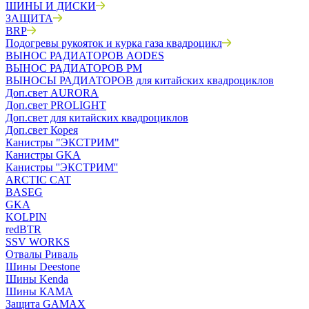
ШИНЫ И ДИСКИ
ЗАЩИТА
BRP
Подогревы рукояток и курка газа квадроцикл
ВЫНОС РАДИАТОРОВ AODES
ВЫНОС РАДИАТОРОВ РМ
ВЫНОСЫ РАДИАТОРОВ для китайских квадроциклов
Доп.свет AURORA
Доп.свет PROLIGHT
Доп.свет для китайских квадроциклов
Доп.свет Корея
Канистры "ЭКСТРИМ"
Канистры GKA
Канистры ''ЭКСТРИМ''
ARCTIC CAT
BASEG
GKA
KOLPIN
redBTR
SSV WORKS
Отвалы Риваль
Шины Deestone
Шины Kenda
Шины КАМА
Защита GAMAX