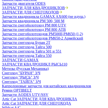
Запчасти двигателя ODES
ЗАПЧАСТИ ДЛЯ КВАДРОЦИКЛОВ
ЗАПЧАСТИ ДЛЯ СНЕГОХОДОВ
Запчасти квадроцикла GAMAX AX600 (не идущ.)
Запчасти квадроцикла РМ 500, 500 М
Запчасти снегоболотоход РМ 800 UTV
Запчасти снегоболотоход РМ 800 АТВ
Запчасти снегоболотоходов РМ500II,РМ650 (1,2)
Запчасти снегоболотоходов РМ650-2 Армейский
Запчасти снегохода Буран 2Т
Запчасти снегохода Тайга 500
Запчасти снегохода Тайга 501 и 551
Запчасти снегохода Тайга 550
ЗАПЧАСТИ GAMAX
ЗАПЧАСТИ КВАДРОЦИКЛ РЫСЬ110
Метизы (Русская Механика)
Снегоход "БУРАН" З/Ч
Снегоход "РЫСЬ" З/Ч
Снегоход "ТАЙГА" З/Ч
Капролоновые запчасти для китайских квадроциклов
Ремни OPTIBELT
Запчасти AODES UTV/SSV
Artic Cat ЗАПЧАСТИ ДЛЯ КВАДРОЦИКЛА
Artic Cat ЗАПЧАСТИ ДЛЯ СНЕГОХОДА
Wildcat A/C