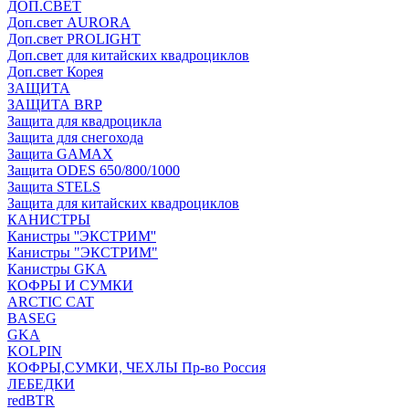
ДОП.СВЕТ
Доп.свет AURORA
Доп.свет PROLIGHT
Доп.свет для китайских квадроциклов
Доп.свет Корея
ЗАЩИТА
ЗАЩИТА BRP
Защита для квадроцикла
Защита для снегохода
Защита GAMAX
Защита ODES 650/800/1000
Защита STELS
Защита для китайских квадроциклов
КАНИСТРЫ
Канистры ''ЭКСТРИМ''
Канистры "ЭКСТРИМ"
Канистры GKA
КОФРЫ И СУМКИ
ARCTIC CAT
BASEG
GKA
KOLPIN
КОФРЫ,СУМКИ, ЧЕХЛЫ Пр-во Россия
ЛЕБЕДКИ
redBTR