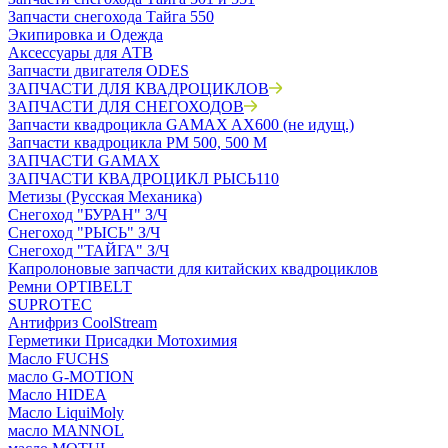
Запчасти снегохода Тайга 550
Экипировка и Одежда
Аксессуары для АТВ
Запчасти двигателя ODES
ЗАПЧАСТИ ДЛЯ КВАДРОЦИКЛОВ
ЗАПЧАСТИ ДЛЯ СНЕГОХОДОВ
Запчасти квадроцикла GAMAX AX600 (не идущ.)
Запчасти квадроцикла РМ 500, 500 М
ЗАПЧАСТИ GAMAX
ЗАПЧАСТИ КВАДРОЦИКЛ РЫСЬ110
Метизы (Русская Механика)
Снегоход "БУРАН" З/Ч
Снегоход "РЫСЬ" З/Ч
Снегоход "ТАЙГА" З/Ч
Капролоновые запчасти для китайских квадроциклов
Ремни OPTIBELT
SUPROTEC
Антифриз CoolStream
Герметики Присадки Мотохимия
Масло FUCHS
масло G-MOTION
Масло HIDEA
Масло LiquiMoly
масло MANNOL