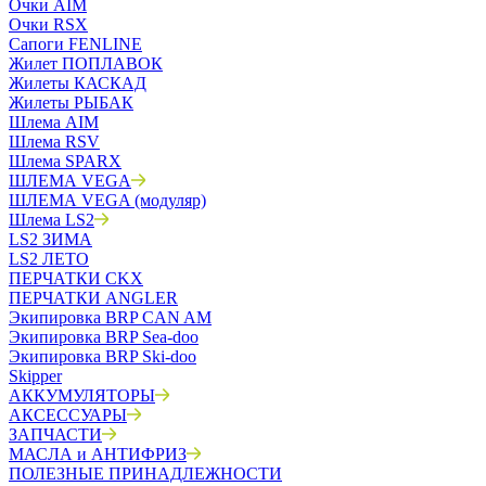
Очки AIM
Очки RSX
Сапоги FENLINE
Жилет ПОПЛАВОК
Жилеты КАСКАД
Жилеты РЫБАК
Шлема AIM
Шлема RSV
Шлема SPARX
ШЛЕМА VEGA
ШЛЕМА VEGA (модуляр)
Шлема LS2
LS2 ЗИМА
LS2 ЛЕТО
ПЕРЧАТКИ CKX
ПЕРЧАТКИ ANGLER
Экипировка BRP CAN AM
Экипировка BRP Sea-doo
Экипировка BRP Ski-doo
Skipper
АККУМУЛЯТОРЫ
АКСЕССУАРЫ
ЗАПЧАСТИ
МАСЛА и АНТИФРИЗ
ПОЛЕЗНЫЕ ПРИНАДЛЕЖНОСТИ