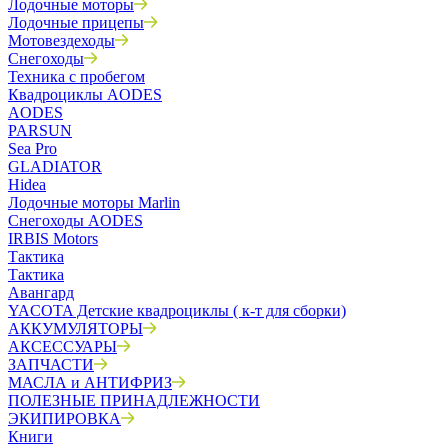
Лодочные моторы
Лодочные прицепы
Мотовездеходы
Снегоходы
Техника с пробегом
Квадроциклы AODES
AODES
PARSUN
Sea Pro
GLADIATOR
Hidea
Лодочные моторы Marlin
Снегоходы AODES
IRBIS Motors
Тактика
Тактика
Авангард
YACOTA Детские квадроциклы ( к-т для сборки)
АККУМУЛЯТОРЫ
АКСЕССУАРЫ
ЗАПЧАСТИ
МАСЛА и АНТИФРИЗ
ПОЛЕЗНЫЕ ПРИНАДЛЕЖНОСТИ
ЭКИПИРОВКА
Книги