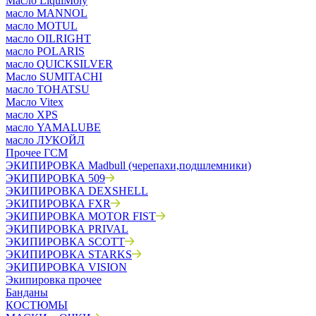
Масло LiquiMoly
масло MANNOL
масло MOTUL
масло OILRIGHT
масло POLARIS
масло QUICKSILVER
Масло SUMITACHI
масло TOHATSU
Масло Vitex
масло XPS
масло YAMALUBE
масло ЛУКОЙЛ
Прочее ГСМ
ЭКИПИРОВКА Madbull (черепахи,подшлемники)
ЭКИПИРОВКА 509
ЭКИПИРОВКА DEXSHELL
ЭКИПИРОВКА FXR
ЭКИПИРОВКА MOTOR FIST
ЭКИПИРОВКА PRIVAL
ЭКИПИРОВКА SCOTT
ЭКИПИРОВКА STARKS
ЭКИПИРОВКА VISION
Экипировка прочее
Банданы
КОСТЮМЫ