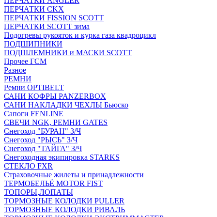
ПЕРЧАТКИ ANGLER
ПЕРЧАТКИ CKX
ПЕРЧАТКИ FISSION SCOTT
ПЕРЧАТКИ SCOTT зима
Подогревы рукояток и курка газа квадроцикл
ПОДШИПНИКИ
ПОДШЛЕМНИКИ и МАСКИ SCOTT
Прочее ГСМ
Разное
РЕМНИ
Ремни OPTIBELT
САНИ КОФРЫ PANZERBOX
САНИ НАКЛАДКИ ЧЕХЛЫ Бьюско
Сапоги FENLINE
СВЕЧИ NGK, РЕМНИ GATES
Снегоход "БУРАН" З/Ч
Снегоход "РЫСЬ" З/Ч
Снегоход "ТАЙГА" З/Ч
Снегоходная экипировка STARKS
СТЕКЛО FXR
Страховочные жилеты и принадлежности
ТЕРМОБЕЛЬЁ MOTOR FIST
ТОПОРЫ,ЛОПАТЫ
ТОРМОЗНЫЕ КОЛОДКИ PULLER
ТОРМОЗНЫЕ КОЛОДКИ РИВАЛЬ