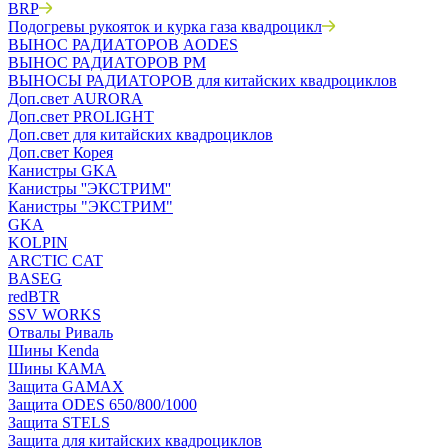
BRP
Подогревы рукояток и курка газа квадроцикл
ВЫНОС РАДИАТОРОВ AODES
ВЫНОС РАДИАТОРОВ РМ
ВЫНОСЫ РАДИАТОРОВ для китайских квадроциклов
Доп.свет AURORA
Доп.свет PROLIGHT
Доп.свет для китайских квадроциклов
Доп.свет Корея
Канистры GKA
Канистры ''ЭКСТРИМ''
Канистры "ЭКСТРИМ"
GKA
KOLPIN
ARCTIC CAT
BASEG
redBTR
SSV WORKS
Отвалы Риваль
Шины Kenda
Шины КАМА
Защита GAMAX
Защита ODES 650/800/1000
Защита STELS
Защита для китайских квадроциклов