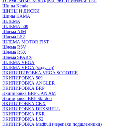
ТОРМОЗНЫЕ КОЛОДКИ ЭКСТРИММАСТЕР
Шины Kenda
ШИНЫ И ДИСКИ
Шины КАМА
ШЛЕМА
ШЛЕМА 509
Шлема AIM
Шлема LS2
ШЛЕМА MOTOR FIST
Шлема RSV
Шлема RSX
Шлема SPARX
ШЛЕМА VEGA
ШЛЕМА VEGA (модуляр)
ЭКИПИПИРОВКА VEGA SCOOTER
ЭКИПИРОВКА 509
ЭКИПИРОВКА ANGLER
ЭКИПИРОВКА BRP
Экипировка BRP CAN AM
Экипировка BRP Ski-doo
ЭКИПИРОВКА CKX
ЭКИПИРОВКА DEXSHELL
ЭКИПИРОВКА FXR
ЭКИПИРОВКА LS2
ЭКИПИРОВКА Madbull (черепахи,подшлемники)