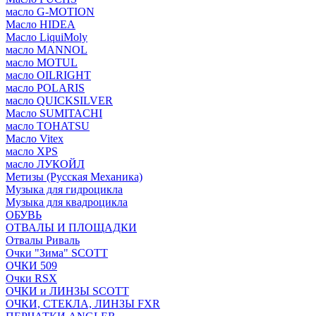
масло G-MOTION
Масло HIDEA
Масло LiquiMoly
масло MANNOL
масло MOTUL
масло OILRIGHT
масло POLARIS
масло QUICKSILVER
Масло SUMITACHI
масло TOHATSU
Масло Vitex
масло XPS
масло ЛУКОЙЛ
Метизы (Русская Механика)
Музыка для гидроцикла
Музыка для квадроцикла
ОБУВЬ
ОТВАЛЫ И ПЛОЩАДКИ
Отвалы Риваль
Очки "Зима" SCOTT
ОЧКИ 509
Очки RSX
ОЧКИ и ЛИНЗЫ SCOTT
ОЧКИ, СТЕКЛА, ЛИНЗЫ FXR