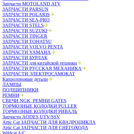
Запчасти MOTOLAND ATV
ЗАПЧАСТИ PARSUN
ЗАПЧАСТИ POLARIS
ЗАПЧАСТИ SEA-PRO
ЗАПЧАСТИ STELS
ЗАПЧАСТИ SUZUKI
ЗАПЧАСТИ TINGER
ЗАПЧАСТИ TOHATSU
ЗАПЧАСТИ VOLVO PENTA
ЗАПЧАСТИ YAMAHA
ЗАПЧАСТИ БУРЛАК
ЗАПЧАСТИ для китайской техники
ЗАПЧАСТИ РУССКАЯ МЕХАНИКА
ЗАПЧАСТИ ЭЛЕКТРОСАМОКАТ
Капролоновые детали
ЛАМПЫ
ПОДШИПНИКИ
РЕМНИ
СВЕЧИ NGK, РЕМНИ GATES
ТОРМОЗНЫЕ КОЛОДКИ PULLER
ТОРМОЗНЫЕ КОЛОДКИ РИВАЛЬ
Запчасти AODES UTV/SSV
Artic Cat ЗАПЧАСТИ ДЛЯ КВАДРОЦИКЛА
Artic Cat ЗАПЧАСТИ ДЛЯ СНЕГОХОДА
Wildcat A/C