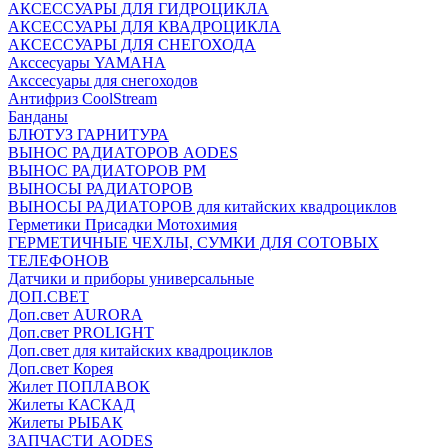
АКСЕССУАРЫ ДЛЯ ГИДРОЦИКЛА
АКСЕССУАРЫ ДЛЯ КВАДРОЦИКЛА
АКСЕССУАРЫ ДЛЯ СНЕГОХОДА
Акссесуары YAMAHA
Акссесуары для снегоходов
Антифриз CoolStream
Банданы
БЛЮТУЗ ГАРНИТУРА
ВЫНОС РАДИАТОРОВ AODES
ВЫНОС РАДИАТОРОВ РМ
ВЫНОСЫ РАДИАТОРОВ
ВЫНОСЫ РАДИАТОРОВ для китайских квадроциклов
Герметики Присадки Мотохимия
ГЕРМЕТИЧНЫЕ ЧЕХЛЫ, СУМКИ ДЛЯ СОТОВЫХ
ТЕЛЕФОНОВ
Датчики и приборы универсальные
ДОП.СВЕТ
Доп.свет AURORA
Доп.свет PROLIGHT
Доп.свет для китайских квадроциклов
Доп.свет Корея
Жилет ПОПЛАВОК
Жилеты КАСКАД
Жилеты РЫБАК
ЗАПЧАСТИ AODES