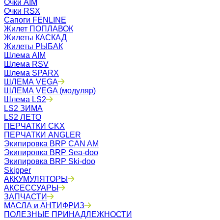
Очки AIM
Очки RSX
Сапоги FENLINE
Жилет ПОПЛАВОК
Жилеты КАСКАД
Жилеты РЫБАК
Шлема AIM
Шлема RSV
Шлема SPARX
ШЛЕМА VEGA
ШЛЕМА VEGA (модуляр)
Шлема LS2
LS2 ЗИМА
LS2 ЛЕТО
ПЕРЧАТКИ CKX
ПЕРЧАТКИ ANGLER
Экипировка BRP CAN AM
Экипировка BRP Sea-doo
Экипировка BRP Ski-doo
Skipper
АККУМУЛЯТОРЫ
АКСЕССУАРЫ
ЗАПЧАСТИ
МАСЛА и АНТИФРИЗ
ПОЛЕЗНЫЕ ПРИНАДЛЕЖНОСТИ