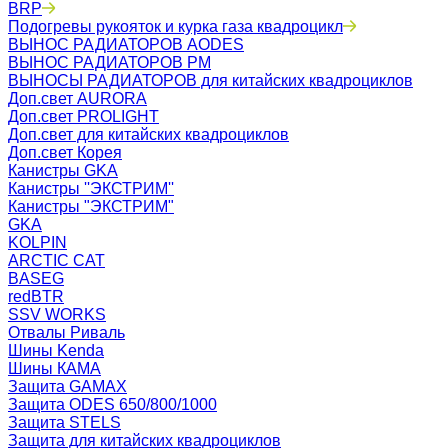
BRP
Подогревы рукояток и курка газа квадроцикл
ВЫНОС РАДИАТОРОВ AODES
ВЫНОС РАДИАТОРОВ РМ
ВЫНОСЫ РАДИАТОРОВ для китайских квадроциклов
Доп.свет AURORA
Доп.свет PROLIGHT
Доп.свет для китайских квадроциклов
Доп.свет Корея
Канистры GKA
Канистры ''ЭКСТРИМ''
Канистры "ЭКСТРИМ"
GKA
KOLPIN
ARCTIC CAT
BASEG
redBTR
SSV WORKS
Отвалы Риваль
Шины Kenda
Шины КАМА
Защита GAMAX
Защита ODES 650/800/1000
Защита STELS
Защита для китайских квадроциклов