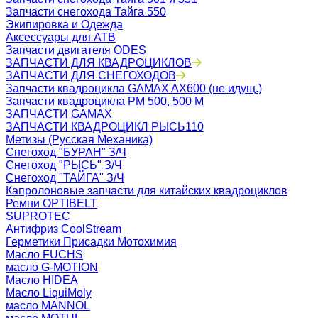
Запчасти снегохода Тайга 550
Экипировка и Одежда
Аксессуары для АТВ
Запчасти двигателя ODES
ЗАПЧАСТИ ДЛЯ КВАДРОЦИКЛОВ
ЗАПЧАСТИ ДЛЯ СНЕГОХОДОВ
Запчасти квадроцикла GAMAX AX600 (не идущ.)
Запчасти квадроцикла РМ 500, 500 М
ЗАПЧАСТИ GAMAX
ЗАПЧАСТИ КВАДРОЦИКЛ РЫСЬ110
Метизы (Русская Механика)
Снегоход "БУРАН" З/Ч
Снегоход "РЫСЬ" З/Ч
Снегоход "ТАЙГА" З/Ч
Капролоновые запчасти для китайских квадроциклов
Ремни OPTIBELT
SUPROTEC
Антифриз CoolStream
Герметики Присадки Мотохимия
Масло FUCHS
масло G-MOTION
Масло HIDEA
Масло LiquiMoly
масло MANNOL