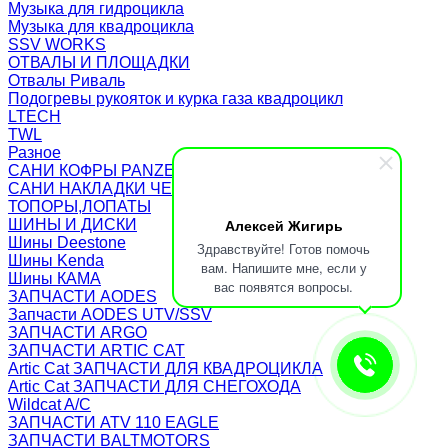
Музыка для гидроцикла
Музыка для квадроцикла
SSV WORKS
ОТВАЛЫ И ПЛОЩАДКИ
Отвалы Риваль
Подогревы рукояток и курка газа квадроцикл
LTECH
TWL
Разное
САНИ КОФРЫ PANZERBOX
САНИ НАКЛАДКИ ЧЕХЛЫ Бьюско
ТОПОРЫ,ЛОПАТЫ
Алексей Жигирь
ШИНЫ И ДИСКИ
Шины Deestone
Здравствуйте! Готов помочь
Шины Kenda
вам. Напишите мне, если у
Шины КАМА
вас появятся вопросы.
ЗАПЧАСТИ AODES
Запчасти AODES UTV/SSV
ЗАПЧАСТИ ARGO
ЗАПЧАСТИ ARTIC CAT
Artic Cat ЗАПЧАСТИ ДЛЯ КВАДРОЦИКЛА
Artic Cat ЗАПЧАСТИ ДЛЯ СНЕГОХОДА
Wildcat A/C
ЗАПЧАСТИ ATV 110 EAGLE
ЗАПЧАСТИ BALTMOTORS