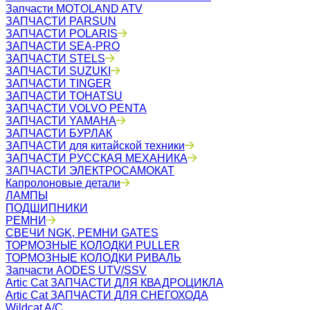
Запчасти MOTOLAND ATV
ЗАПЧАСТИ PARSUN
ЗАПЧАСТИ POLARIS
ЗАПЧАСТИ SEA-PRO
ЗАПЧАСТИ STELS
ЗАПЧАСТИ SUZUKI
ЗАПЧАСТИ TINGER
ЗАПЧАСТИ TOHATSU
ЗАПЧАСТИ VOLVO PENTA
ЗАПЧАСТИ YAMAHA
ЗАПЧАСТИ БУРЛАК
ЗАПЧАСТИ для китайской техники
ЗАПЧАСТИ РУССКАЯ МЕХАНИКА
ЗАПЧАСТИ ЭЛЕКТРОСАМОКАТ
Капролоновые детали
ЛАМПЫ
ПОДШИПНИКИ
РЕМНИ
СВЕЧИ NGK, РЕМНИ GATES
ТОРМОЗНЫЕ КОЛОДКИ PULLER
ТОРМОЗНЫЕ КОЛОДКИ РИВАЛЬ
Запчасти AODES UTV/SSV
Artic Cat ЗАПЧАСТИ ДЛЯ КВАДРОЦИКЛА
Artic Cat ЗАПЧАСТИ ДЛЯ СНЕГОХОДА
Wildcat A/C