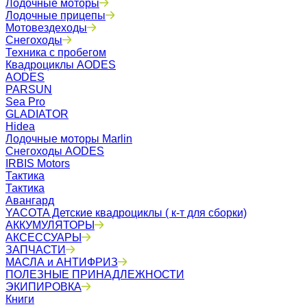
Лодочные моторы
Лодочные прицепы
Мотовездеходы
Снегоходы
Техника с пробегом
Квадроциклы AODES
AODES
PARSUN
Sea Pro
GLADIATOR
Hidea
Лодочные моторы Marlin
Снегоходы AODES
IRBIS Motors
Тактика
Тактика
Авангард
YACOTA Детские квадроциклы ( к-т для сборки)
АККУМУЛЯТОРЫ
АКСЕССУАРЫ
ЗАПЧАСТИ
МАСЛА и АНТИФРИЗ
ПОЛЕЗНЫЕ ПРИНАДЛЕЖНОСТИ
ЭКИПИРОВКА
Книги