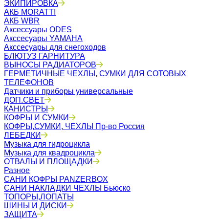
ЭКИПИРОВКА
АКБ MORATTI
АКБ WBR
Аксессуары ODES
Акссесуары YAMAHA
Акссесуары для снегоходов
БЛЮТУЗ ГАРНИТУРА
ВЫНОСЫ РАДИАТОРОВ
ГЕРМЕТИЧНЫЕ ЧЕХЛЫ, СУМКИ ДЛЯ СОТОВЫХ
ТЕЛЕФОНОВ
Датчики и приборы универсальные
ДОП.СВЕТ
КАНИСТРЫ
КОФРЫ И СУМКИ
КОФРЫ,СУМКИ, ЧЕХЛЫ Пр-во Россия
ЛЕБЕДКИ
Музыка для гидроцикла
Музыка для квадроцикла
ОТВАЛЫ И ПЛОЩАДКИ
Разное
САНИ КОФРЫ PANZERBOX
САНИ НАКЛАДКИ ЧЕХЛЫ Бьюско
ТОПОРЫ,ЛОПАТЫ
ШИНЫ И ДИСКИ
ЗАЩИТА