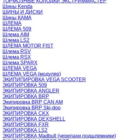
ТОРМОЗНЫЕ КОЛОДКИ ЭКСТРИММАСТЕР
Шины Kenda
ШИНЫ И ДИСКИ
Шины КАМА
ШЛЕМА
ШЛЕМА 509
Шлема AIM
Шлема LS2
ШЛЕМА MOTOR FIST
Шлема RSV
Шлема RSX
Шлема SPARX
ШЛЕМА VEGA
ШЛЕМА VEGA (модуляр)
ЭКИПИПИРОВКА VEGA SCOOTER
ЭКИПИРОВКА 509
ЭКИПИРОВКА ANGLER
ЭКИПИРОВКА BRP
Экипировка BRP CAN AM
Экипировка BRP Ski-doo
ЭКИПИРОВКА CKX
ЭКИПИРОВКА DEXSHELL
ЭКИПИРОВКА FXR
ЭКИПИРОВКА LS2
ЭКИПИРОВКА Madbull (черепахи,подшлемники)