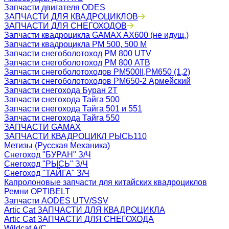
Запчасти двигателя ODES
ЗАПЧАСТИ ДЛЯ КВАДРОЦИКЛОВ
ЗАПЧАСТИ ДЛЯ СНЕГОХОДОВ
Запчасти квадроцикла GAMAX AX600 (не идущ.)
Запчасти квадроцикла РМ 500, 500 М
Запчасти снегоболотоход РМ 800 UTV
Запчасти снегоболотоход РМ 800 АТВ
Запчасти снегоболотоходов РМ500II,РМ650 (1,2)
Запчасти снегоболотоходов РМ650-2 Армейский
Запчасти снегохода Буран 2Т
Запчасти снегохода Тайга 500
Запчасти снегохода Тайга 501 и 551
Запчасти снегохода Тайга 550
ЗАПЧАСТИ GAMAX
ЗАПЧАСТИ КВАДРОЦИКЛ РЫСЬ110
Метизы (Русская Механика)
Снегоход "БУРАН" З/Ч
Снегоход "РЫСЬ" З/Ч
Снегоход "ТАЙГА" З/Ч
Капролоновые запчасти для китайских квадроциклов
Ремни OPTIBELT
Запчасти AODES UTV/SSV
Artic Cat ЗАПЧАСТИ ДЛЯ КВАДРОЦИКЛА
Artic Cat ЗАПЧАСТИ ДЛЯ СНЕГОХОДА
Wildcat A/C