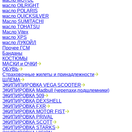
масло MOTUL
масло OILRIGHT
масло POLARIS
масло QUICKSILVER
Масло SUMITACHI
масло TOHATSU
Масло Vitex
масло XPS
масло ЛУКОЙЛ
Прочее ГСМ
Банданы
КОСТЮМЫ
МАСКИ и ОЧКИ
ОБУВЬ
Страховочные жилеты и принадлежности
ШЛЕМА
ЭКИПИПИРОВКА VEGA SCOOTER
ЭКИПИРОВКА Madbull (черепахи,подшлемники)
ЭКИПИРОВКА 509
ЭКИПИРОВКА DEXSHELL
ЭКИПИРОВКА FXR
ЭКИПИРОВКА MOTOR FIST
ЭКИПИРОВКА PRIVAL
ЭКИПИРОВКА SCOTT
ЭКИПИРОВКА STARKS