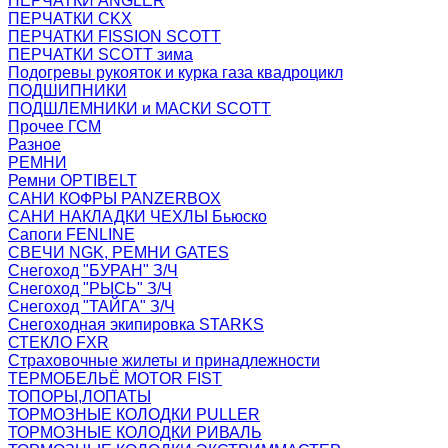
ПЕРЧАТКИ ANGLER
ПЕРЧАТКИ CKX
ПЕРЧАТКИ FISSION SCOTT
ПЕРЧАТКИ SCOTT зима
Подогревы рукояток и курка газа квадроцикл
ПОДШИПНИКИ
ПОДШЛЕМНИКИ и МАСКИ SCOTT
Прочее ГСМ
Разное
РЕМНИ
Ремни OPTIBELT
САНИ КОФРЫ PANZERBOX
САНИ НАКЛАДКИ ЧЕХЛЫ Бьюско
Сапоги FENLINE
СВЕЧИ NGK, РЕМНИ GATES
Снегоход "БУРАН" З/Ч
Снегоход "РЫСЬ" З/Ч
Снегоход "ТАЙГА" З/Ч
Снегоходная экипировка STARKS
СТЕКЛО FXR
Страховочные жилеты и принадлежности
ТЕРМОБЕЛЬЁ MOTOR FIST
ТОПОРЫ,ЛОПАТЫ
ТОРМОЗНЫЕ КОЛОДКИ PULLER
ТОРМОЗНЫЕ КОЛОДКИ РИВАЛЬ