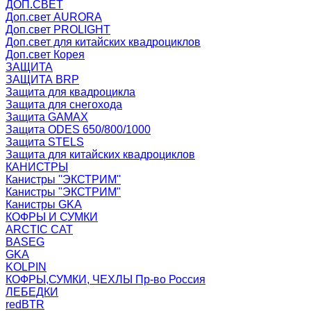
ДОП.СВЕТ
Доп.свет AURORA
Доп.свет PROLIGHT
Доп.свет для китайских квадроциклов
Доп.свет Корея
ЗАЩИТА
ЗАЩИТА BRP
Защита для квадроцикла
Защита для снегохода
Защита GAMAX
Защита ODES 650/800/1000
Защита STELS
Защита для китайских квадроциклов
КАНИСТРЫ
Канистры ''ЭКСТРИМ''
Канистры "ЭКСТРИМ"
Канистры GKA
КОФРЫ И СУМКИ
ARCTIC CAT
BASEG
GKA
KOLPIN
КОФРЫ,СУМКИ, ЧЕХЛЫ Пр-во Россия
ЛЕБЕДКИ
redBTR