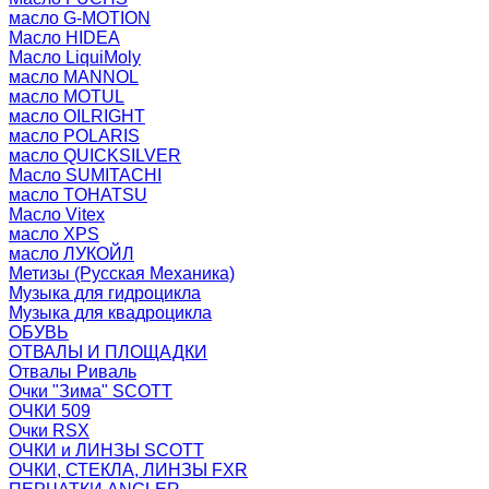
масло G-MOTION
Масло HIDEA
Масло LiquiMoly
масло MANNOL
масло MOTUL
масло OILRIGHT
масло POLARIS
масло QUICKSILVER
Масло SUMITACHI
масло TOHATSU
Масло Vitex
масло XPS
масло ЛУКОЙЛ
Метизы (Русская Механика)
Музыка для гидроцикла
Музыка для квадроцикла
ОБУВЬ
ОТВАЛЫ И ПЛОЩАДКИ
Отвалы Риваль
Очки "Зима" SCOTT
ОЧКИ 509
Очки RSX
ОЧКИ и ЛИНЗЫ SCOTT
ОЧКИ, СТЕКЛА, ЛИНЗЫ FXR