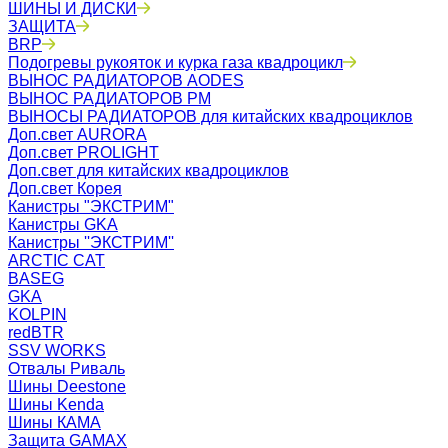
ШИНЫ И ДИСКИ
ЗАЩИТА
BRP
Подогревы рукояток и курка газа квадроцикл
ВЫНОС РАДИАТОРОВ AODES
ВЫНОС РАДИАТОРОВ РМ
ВЫНОСЫ РАДИАТОРОВ для китайских квадроциклов
Доп.свет AURORA
Доп.свет PROLIGHT
Доп.свет для китайских квадроциклов
Доп.свет Корея
Канистры "ЭКСТРИМ"
Канистры GKA
Канистры ''ЭКСТРИМ''
ARCTIC CAT
BASEG
GKA
KOLPIN
redBTR
SSV WORKS
Отвалы Риваль
Шины Deestone
Шины Kenda
Шины КАМА
Защита GAMAX