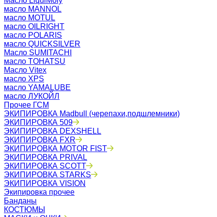
Масло LiquiMoly
масло MANNOL
масло MOTUL
масло OILRIGHT
масло POLARIS
масло QUICKSILVER
Масло SUMITACHI
масло TOHATSU
Масло Vitex
масло XPS
масло YAMALUBE
масло ЛУКОЙЛ
Прочее ГСМ
ЭКИПИРОВКА Madbull (черепахи,подшлемники)
ЭКИПИРОВКА 509
ЭКИПИРОВКА DEXSHELL
ЭКИПИРОВКА FXR
ЭКИПИРОВКА MOTOR FIST
ЭКИПИРОВКА PRIVAL
ЭКИПИРОВКА SCOTT
ЭКИПИРОВКА STARKS
ЭКИПИРОВКА VISION
Экипировка прочее
Банданы
КОСТЮМЫ