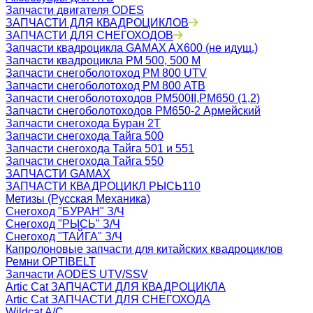
Запчасти двигателя ODES
ЗАПЧАСТИ ДЛЯ КВАДРОЦИКЛОВ
ЗАПЧАСТИ ДЛЯ СНЕГОХОДОВ
Запчасти квадроцикла GAMAX AX600 (не идущ.)
Запчасти квадроцикла РМ 500, 500 М
Запчасти снегоболотоход РМ 800 UTV
Запчасти снегоболотоход РМ 800 АТВ
Запчасти снегоболотоходов РМ500II,РМ650 (1,2)
Запчасти снегоболотоходов РМ650-2 Армейский
Запчасти снегохода Буран 2Т
Запчасти снегохода Тайга 500
Запчасти снегохода Тайга 501 и 551
Запчасти снегохода Тайга 550
ЗАПЧАСТИ GAMAX
ЗАПЧАСТИ КВАДРОЦИКЛ РЫСЬ110
Метизы (Русская Механика)
Снегоход "БУРАН" З/Ч
Снегоход "РЫСЬ" З/Ч
Снегоход "ТАЙГА" З/Ч
Капролоновые запчасти для китайских квадроциклов
Ремни OPTIBELT
Запчасти AODES UTV/SSV
Artic Cat ЗАПЧАСТИ ДЛЯ КВАДРОЦИКЛА
Artic Cat ЗАПЧАСТИ ДЛЯ СНЕГОХОДА
Wildcat A/C