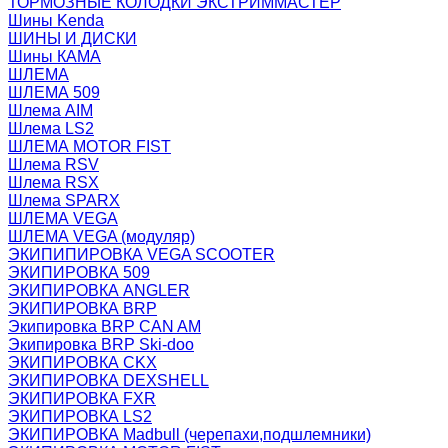
ТОРМОЗНЫЕ КОЛОДКИ ЭКСТРИММАСТЕР
Шины Kenda
ШИНЫ И ДИСКИ
Шины КАМА
ШЛЕМА
ШЛЕМА 509
Шлема AIM
Шлема LS2
ШЛЕМА MOTOR FIST
Шлема RSV
Шлема RSX
Шлема SPARX
ШЛЕМА VEGA
ШЛЕМА VEGA (модуляр)
ЭКИПИПИРОВКА VEGA SCOOTER
ЭКИПИРОВКА 509
ЭКИПИРОВКА ANGLER
ЭКИПИРОВКА BRP
Экипировка BRP CAN AM
Экипировка BRP Ski-doo
ЭКИПИРОВКА CKX
ЭКИПИРОВКА DEXSHELL
ЭКИПИРОВКА FXR
ЭКИПИРОВКА LS2
ЭКИПИРОВКА Madbull (черепахи,подшлемники)