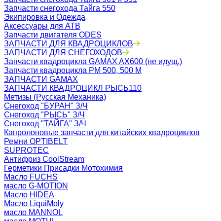
Запчасти снегохода Тайга 550
Экипировка и Одежда
Аксессуары для АТВ
Запчасти двигателя ODES
ЗАПЧАСТИ ДЛЯ КВАДРОЦИКЛОВ
ЗАПЧАСТИ ДЛЯ СНЕГОХОДОВ
Запчасти квадроцикла GAMAX AX600 (не идущ.)
Запчасти квадроцикла РМ 500, 500 М
ЗАПЧАСТИ GAMAX
ЗАПЧАСТИ КВАДРОЦИКЛ РЫСЬ110
Метизы (Русская Механика)
Снегоход "БУРАН" З/Ч
Снегоход "РЫСЬ" З/Ч
Снегоход "ТАЙГА" З/Ч
Капролоновые запчасти для китайских квадроциклов
Ремни OPTIBELT
SUPROTEC
Антифриз CoolStream
Герметики Присадки Мотохимия
Масло FUCHS
масло G-MOTION
Масло HIDEA
Масло LiquiMoly
масло MANNOL