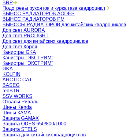
BRP
Подогревы рукояток и курка газа квадроцикл
ВЫНОС РАДИАТОРОВ AODES
ВЫНОС РАДИАТОРОВ РМ
ВЫНОСЫ РАДИАТОРОВ для китайских квадроциклов
Доп.свет AURORA
Доп.свет PROLIGHT
Доп.свет для китайских квадроциклов
Доп.свет Корея
Канистры GKA
Канистры ''ЭКСТРИМ''
Канистры "ЭКСТРИМ"
GKA
KOLPIN
ARCTIC CAT
BASEG
redBTR
SSV WORKS
Отвалы Риваль
Шины Kenda
Шины КАМА
Защита GAMAX
Защита ODES 650/800/1000
Защита STELS
Защита для китайских квадроциклов