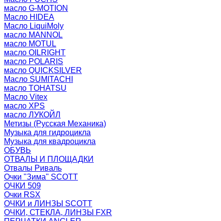
масло G-MOTION
Масло HIDEA
Масло LiquiMoly
масло MANNOL
масло MOTUL
масло OILRIGHT
масло POLARIS
масло QUICKSILVER
Масло SUMITACHI
масло TOHATSU
Масло Vitex
масло XPS
масло ЛУКОЙЛ
Метизы (Русская Механика)
Музыка для гидроцикла
Музыка для квадроцикла
ОБУВЬ
ОТВАЛЫ И ПЛОЩАДКИ
Отвалы Риваль
Очки "Зима" SCOTT
ОЧКИ 509
Очки RSX
ОЧКИ и ЛИНЗЫ SCOTT
ОЧКИ, СТЕКЛА, ЛИНЗЫ FXR