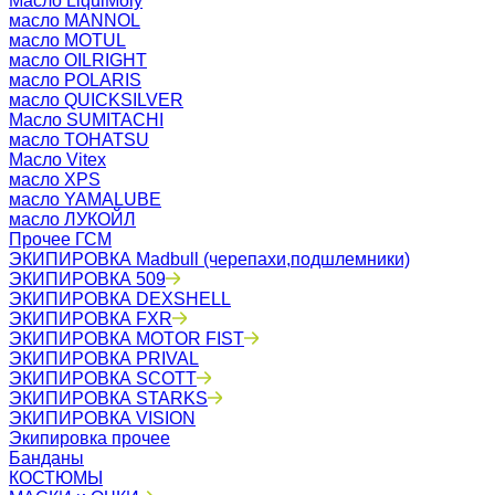
Масло LiquiMoly
масло MANNOL
масло MOTUL
масло OILRIGHT
масло POLARIS
масло QUICKSILVER
Масло SUMITACHI
масло TOHATSU
Масло Vitex
масло XPS
масло YAMALUBE
масло ЛУКОЙЛ
Прочее ГСМ
ЭКИПИРОВКА Madbull (черепахи,подшлемники)
ЭКИПИРОВКА 509
ЭКИПИРОВКА DEXSHELL
ЭКИПИРОВКА FXR
ЭКИПИРОВКА MOTOR FIST
ЭКИПИРОВКА PRIVAL
ЭКИПИРОВКА SCOTT
ЭКИПИРОВКА STARKS
ЭКИПИРОВКА VISION
Экипировка прочее
Банданы
КОСТЮМЫ