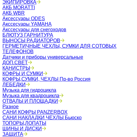
ЭКИПИРОВКА
АКБ MORATTI
АКБ WBR
Аксессуары ODES
Акссесуары YAMAHA
Акссесуары для снегоходов
БЛЮТУЗ ГАРНИТУРА
ВЫНОСЫ РАДИАТОРОВ
ГЕРМЕТИЧНЫЕ ЧЕХЛЫ, СУМКИ ДЛЯ СОТОВЫХ
ТЕЛЕФОНОВ
Датчики и приборы универсальные
ДОП.СВЕТ
КАНИСТРЫ
КОФРЫ И СУМКИ
КОФРЫ,СУМКИ, ЧЕХЛЫ Пр-во Россия
ЛЕБЕДКИ
Музыка для гидроцикла
Музыка для квадроцикла
ОТВАЛЫ И ПЛОЩАДКИ
Разное
САНИ КОФРЫ PANZERBOX
САНИ НАКЛАДКИ ЧЕХЛЫ Бьюско
ТОПОРЫ,ЛОПАТЫ
ШИНЫ И ДИСКИ
ЗАЩИТА