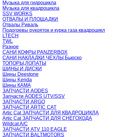
Музыка для гидроцикла
Музыка для квадроцикла
SSV WORKS
ОТВАЛЫ И ПЛОЩАДКИ
Отвалы Риваль
Подогревы рукояток и курка газа квадроцикл
LTECH
TWL
Разное
САНИ КОФРЫ PANZERBOX
САНИ НАКЛАДКИ ЧЕХЛЫ Бьюско
ТОПОРЫ,ЛОПАТЫ
ШИНЫ И ДИСКИ
Шины Deestone
Шины Kenda
Шины КАМА
ЗАПЧАСТИ AODES
Запчасти AODES UTV/SSV
ЗАПЧАСТИ ARGO
ЗАПЧАСТИ ARTIC CAT
Artic Cat ЗАПЧАСТИ ДЛЯ КВАДРОЦИКЛА
Artic Cat ЗАПЧАСТИ ДЛЯ СНЕГОХОДА
Wildcat A/C
ЗАПЧАСТИ ATV 110 EAGLE
ЗАПЧАСТИ BALTMOTORS