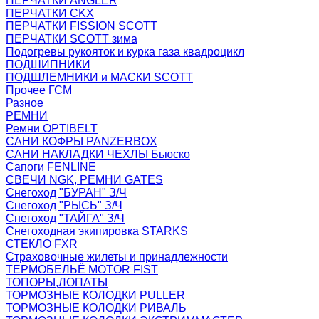
ПЕРЧАТКИ ANGLER
ПЕРЧАТКИ CKX
ПЕРЧАТКИ FISSION SCOTT
ПЕРЧАТКИ SCOTT зима
Подогревы рукояток и курка газа квадроцикл
ПОДШИПНИКИ
ПОДШЛЕМНИКИ и МАСКИ SCOTT
Прочее ГСМ
Разное
РЕМНИ
Ремни OPTIBELT
САНИ КОФРЫ PANZERBOX
САНИ НАКЛАДКИ ЧЕХЛЫ Бьюско
Сапоги FENLINE
СВЕЧИ NGK, РЕМНИ GATES
Снегоход "БУРАН" З/Ч
Снегоход "РЫСЬ" З/Ч
Снегоход "ТАЙГА" З/Ч
Снегоходная экипировка STARKS
СТЕКЛО FXR
Страховочные жилеты и принадлежности
ТЕРМОБЕЛЬЁ MOTOR FIST
ТОПОРЫ,ЛОПАТЫ
ТОРМОЗНЫЕ КОЛОДКИ PULLER
ТОРМОЗНЫЕ КОЛОДКИ РИВАЛЬ