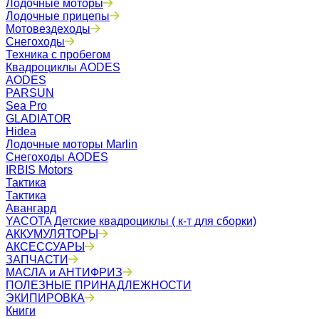
Лодочные моторы
Лодочные прицепы
Мотовездеходы
Снегоходы
Техника с пробегом
Квадроциклы AODES
AODES
PARSUN
Sea Pro
GLADIATOR
Hidea
Лодочные моторы Marlin
Снегоходы AODES
IRBIS Motors
Тактика
Тактика
Авангард
YACOTA Детские квадроциклы ( к-т для сборки)
АККУМУЛЯТОРЫ
АКСЕССУАРЫ
ЗАПЧАСТИ
МАСЛА и АНТИФРИЗ
ПОЛЕЗНЫЕ ПРИНАДЛЕЖНОСТИ
ЭКИПИРОВКА
Книги