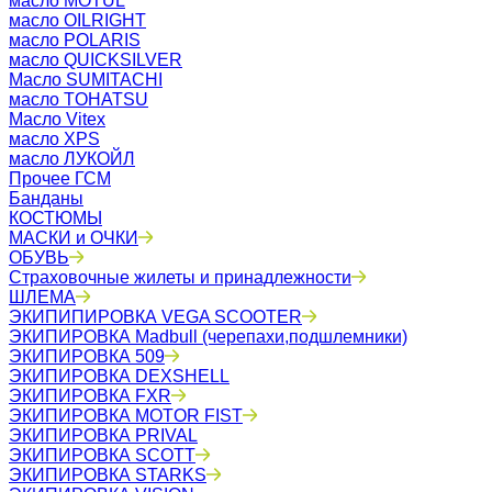
масло MOTUL
масло OILRIGHT
масло POLARIS
масло QUICKSILVER
Масло SUMITACHI
масло TOHATSU
Масло Vitex
масло XPS
масло ЛУКОЙЛ
Прочее ГСМ
Банданы
КОСТЮМЫ
МАСКИ и ОЧКИ
ОБУВЬ
Страховочные жилеты и принадлежности
ШЛЕМА
ЭКИПИПИРОВКА VEGA SCOOTER
ЭКИПИРОВКА Madbull (черепахи,подшлемники)
ЭКИПИРОВКА 509
ЭКИПИРОВКА DEXSHELL
ЭКИПИРОВКА FXR
ЭКИПИРОВКА MOTOR FIST
ЭКИПИРОВКА PRIVAL
ЭКИПИРОВКА SCOTT
ЭКИПИРОВКА STARKS