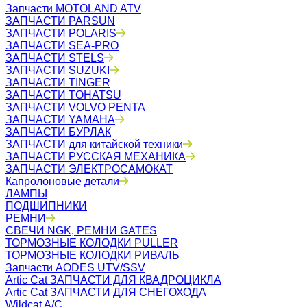
Запчасти MOTOLAND ATV
ЗАПЧАСТИ PARSUN
ЗАПЧАСТИ POLARIS
ЗАПЧАСТИ SEA-PRO
ЗАПЧАСТИ STELS
ЗАПЧАСТИ SUZUKI
ЗАПЧАСТИ TINGER
ЗАПЧАСТИ TOHATSU
ЗАПЧАСТИ VOLVO PENTA
ЗАПЧАСТИ YAMAHA
ЗАПЧАСТИ БУРЛАК
ЗАПЧАСТИ для китайской техники
ЗАПЧАСТИ РУССКАЯ МЕХАНИКА
ЗАПЧАСТИ ЭЛЕКТРОСАМОКАТ
Капролоновые детали
ЛАМПЫ
ПОДШИПНИКИ
РЕМНИ
СВЕЧИ NGK, РЕМНИ GATES
ТОРМОЗНЫЕ КОЛОДКИ PULLER
ТОРМОЗНЫЕ КОЛОДКИ РИВАЛЬ
Запчасти AODES UTV/SSV
Artic Cat ЗАПЧАСТИ ДЛЯ КВАДРОЦИКЛА
Artic Cat ЗАПЧАСТИ ДЛЯ СНЕГОХОДА
Wildcat A/C