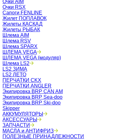
Очки AIM
Очки RSX
Сапоги FENLINE
Жилет ПОПЛАВОК
Жилеты КАСКАД
Жилеты РЫБАК
Шлема AIM
Шлема RSV
Шлема SPARX
ШЛЕМА VEGA
ШЛЕМА VEGA (модуляр)
Шлема LS2
LS2 ЗИМА
LS2 ЛЕТО
ПЕРЧАТКИ CKX
ПЕРЧАТКИ ANGLER
Экипировка BRP CAN AM
Экипировка BRP Sea-doo
Экипировка BRP Ski-doo
Skipper
АККУМУЛЯТОРЫ
АКСЕССУАРЫ
ЗАПЧАСТИ
МАСЛА и АНТИФРИЗ
ПОЛЕЗНЫЕ ПРИНАДЛЕЖНОСТИ