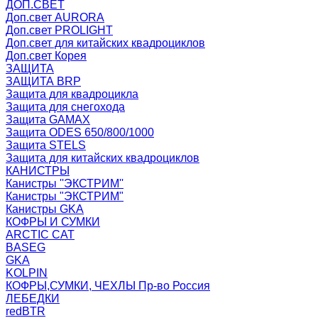
ДОП.СВЕТ
Доп.свет AURORA
Доп.свет PROLIGHT
Доп.свет для китайских квадроциклов
Доп.свет Корея
ЗАЩИТА
ЗАЩИТА BRP
Защита для квадроцикла
Защита для снегохода
Защита GAMAX
Защита ODES 650/800/1000
Защита STELS
Защита для китайских квадроциклов
КАНИСТРЫ
Канистры ''ЭКСТРИМ''
Канистры "ЭКСТРИМ"
Канистры GKA
КОФРЫ И СУМКИ
ARCTIC CAT
BASEG
GKA
KOLPIN
КОФРЫ,СУМКИ, ЧЕХЛЫ Пр-во Россия
ЛЕБЕДКИ
redBTR