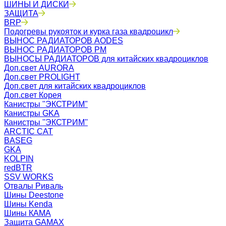
ШИНЫ И ДИСКИ
ЗАЩИТА
BRP
Подогревы рукояток и курка газа квадроцикл
ВЫНОС РАДИАТОРОВ AODES
ВЫНОС РАДИАТОРОВ РМ
ВЫНОСЫ РАДИАТОРОВ для китайских квадроциклов
Доп.свет AURORA
Доп.свет PROLIGHT
Доп.свет для китайских квадроциклов
Доп.свет Корея
Канистры "ЭКСТРИМ"
Канистры GKA
Канистры ''ЭКСТРИМ''
ARCTIC CAT
BASEG
GKA
KOLPIN
redBTR
SSV WORKS
Отвалы Риваль
Шины Deestone
Шины Kenda
Шины КАМА
Защита GAMAX