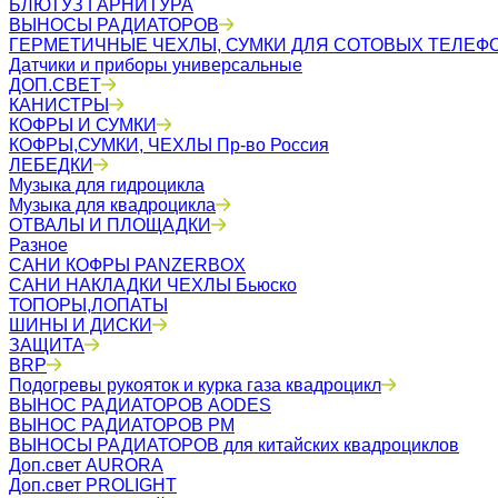
БЛЮТУЗ ГАРНИТУРА
ВЫНОСЫ РАДИАТОРОВ
ГЕРМЕТИЧНЫЕ ЧЕХЛЫ, СУМКИ ДЛЯ СОТОВЫХ ТЕЛЕФ
Датчики и приборы универсальные
ДОП.СВЕТ
КАНИСТРЫ
КОФРЫ И СУМКИ
КОФРЫ,СУМКИ, ЧЕХЛЫ Пр-во Россия
ЛЕБЕДКИ
Музыка для гидроцикла
Музыка для квадроцикла
ОТВАЛЫ И ПЛОЩАДКИ
Разное
САНИ КОФРЫ PANZERBOX
САНИ НАКЛАДКИ ЧЕХЛЫ Бьюско
ТОПОРЫ,ЛОПАТЫ
ШИНЫ И ДИСКИ
ЗАЩИТА
BRP
Подогревы рукояток и курка газа квадроцикл
ВЫНОС РАДИАТОРОВ AODES
ВЫНОС РАДИАТОРОВ РМ
ВЫНОСЫ РАДИАТОРОВ для китайских квадроциклов
Доп.свет AURORA
Доп.свет PROLIGHT