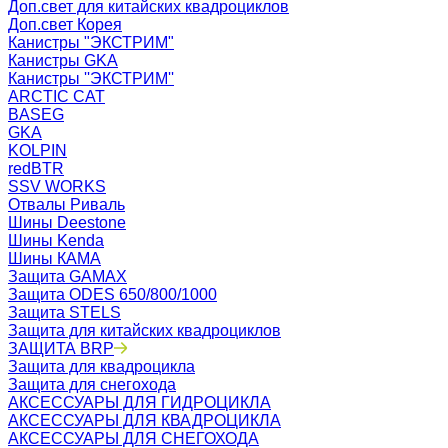
Доп.свет для китайских квадроциклов
Доп.свет Корея
Канистры "ЭКСТРИМ"
Канистры GKA
Канистры ''ЭКСТРИМ''
ARCTIC CAT
BASEG
GKA
KOLPIN
redBTR
SSV WORKS
Отвалы Риваль
Шины Deestone
Шины Kenda
Шины КАМА
Защита GAMAX
Защита ODES 650/800/1000
Защита STELS
Защита для китайских квадроциклов
ЗАЩИТА BRP
Защита для квадроцикла
Защита для снегохода
АКСЕССУАРЫ ДЛЯ ГИДРОЦИКЛА
АКСЕССУАРЫ ДЛЯ КВАДРОЦИКЛА
АКСЕССУАРЫ ДЛЯ СНЕГОХОДА