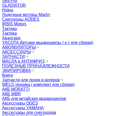
Sea Pro
GLADIATOR
Hidea
Лодочные моторы Marlin
Снегоходы AODES
IRBIS Motors
Тактика
Тактика
Авангард
YACOTA Детские квадроциклы ( к-т для сборки)
АККУМУЛЯТОРЫ
АКСЕССУАРЫ
ЗАПЧАСТИ
МАСЛА и АНТИФРИЗ
ПОЛЕЗНЫЕ ПРИНАДЛЕЖНОСТИ
ЭКИПИРОВКА
Книги
Запчасти для лодок и катеров
WELS техника ( комплект для сборки)
АКБ MORATTI
АКБ WBR
АКБ для китайских квадроциклов
Аксессуары ODES
Акссесуары YAMAHA
Акссесуары для снегоходов