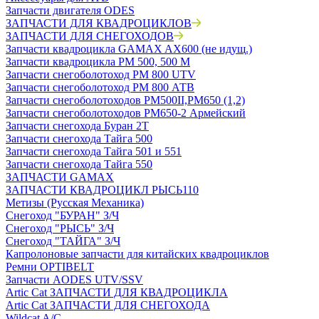
Запчасти двигателя ODES
ЗАПЧАСТИ ДЛЯ КВАДРОЦИКЛОВ
ЗАПЧАСТИ ДЛЯ СНЕГОХОДОВ
Запчасти квадроцикла GAMAX AX600 (не идущ.)
Запчасти квадроцикла РМ 500, 500 М
Запчасти снегоболотоход РМ 800 UTV
Запчасти снегоболотоход РМ 800 АТВ
Запчасти снегоболотоходов РМ500II,РМ650 (1,2)
Запчасти снегоболотоходов РМ650-2 Армейский
Запчасти снегохода Буран 2Т
Запчасти снегохода Тайга 500
Запчасти снегохода Тайга 501 и 551
Запчасти снегохода Тайга 550
ЗАПЧАСТИ GAMAX
ЗАПЧАСТИ КВАДРОЦИКЛ РЫСЬ110
Метизы (Русская Механика)
Снегоход "БУРАН" З/Ч
Снегоход "РЫСЬ" З/Ч
Снегоход "ТАЙГА" З/Ч
Капролоновые запчасти для китайских квадроциклов
Ремни OPTIBELT
Запчасти AODES UTV/SSV
Artic Cat ЗАПЧАСТИ ДЛЯ КВАДРОЦИКЛА
Artic Cat ЗАПЧАСТИ ДЛЯ СНЕГОХОДА
Wildcat A/C