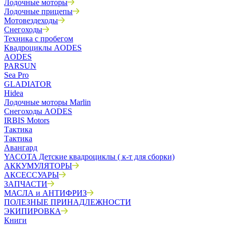
Лодочные моторы
Лодочные прицепы
Мотовездеходы
Снегоходы
Техника с пробегом
Квадроциклы AODES
AODES
PARSUN
Sea Pro
GLADIATOR
Hidea
Лодочные моторы Marlin
Снегоходы AODES
IRBIS Motors
Тактика
Тактика
Авангард
YACOTA Детские квадроциклы ( к-т для сборки)
АККУМУЛЯТОРЫ
АКСЕССУАРЫ
ЗАПЧАСТИ
МАСЛА и АНТИФРИЗ
ПОЛЕЗНЫЕ ПРИНАДЛЕЖНОСТИ
ЭКИПИРОВКА
Книги