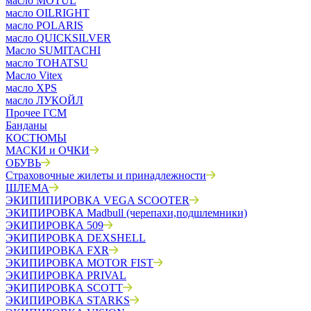
масло MOTUL
масло OILRIGHT
масло POLARIS
масло QUICKSILVER
Масло SUMITACHI
масло TOHATSU
Масло Vitex
масло XPS
масло ЛУКОЙЛ
Прочее ГСМ
Банданы
КОСТЮМЫ
МАСКИ и ОЧКИ
ОБУВЬ
Страховочные жилеты и принадлежности
ШЛЕМА
ЭКИПИПИРОВКА VEGA SCOOTER
ЭКИПИРОВКА Madbull (черепахи,подшлемники)
ЭКИПИРОВКА 509
ЭКИПИРОВКА DEXSHELL
ЭКИПИРОВКА FXR
ЭКИПИРОВКА MOTOR FIST
ЭКИПИРОВКА PRIVAL
ЭКИПИРОВКА SCOTT
ЭКИПИРОВКА STARKS