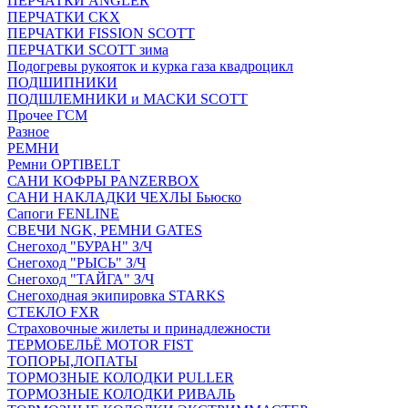
ПЕРЧАТКИ ANGLER
ПЕРЧАТКИ CKX
ПЕРЧАТКИ FISSION SCOTT
ПЕРЧАТКИ SCOTT зима
Подогревы рукояток и курка газа квадроцикл
ПОДШИПНИКИ
ПОДШЛЕМНИКИ и МАСКИ SCOTT
Прочее ГСМ
Разное
РЕМНИ
Ремни OPTIBELT
САНИ КОФРЫ PANZERBOX
САНИ НАКЛАДКИ ЧЕХЛЫ Бьюско
Сапоги FENLINE
СВЕЧИ NGK, РЕМНИ GATES
Снегоход "БУРАН" З/Ч
Снегоход "РЫСЬ" З/Ч
Снегоход "ТАЙГА" З/Ч
Снегоходная экипировка STARKS
СТЕКЛО FXR
Страховочные жилеты и принадлежности
ТЕРМОБЕЛЬЁ MOTOR FIST
ТОПОРЫ,ЛОПАТЫ
ТОРМОЗНЫЕ КОЛОДКИ PULLER
ТОРМОЗНЫЕ КОЛОДКИ РИВАЛЬ