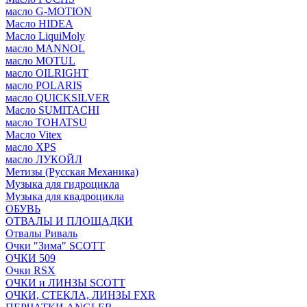
масло G-MOTION
Масло HIDEA
Масло LiquiMoly
масло MANNOL
масло MOTUL
масло OILRIGHT
масло POLARIS
масло QUICKSILVER
Масло SUMITACHI
масло TOHATSU
Масло Vitex
масло XPS
масло ЛУКОЙЛ
Метизы (Русская Механика)
Музыка для гидроцикла
Музыка для квадроцикла
ОБУВЬ
ОТВАЛЫ И ПЛОЩАДКИ
Отвалы Риваль
Очки "Зима" SCOTT
ОЧКИ 509
Очки RSX
ОЧКИ и ЛИНЗЫ SCOTT
ОЧКИ, СТЕКЛА, ЛИНЗЫ FXR