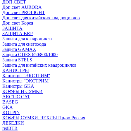
ДОП.СВЕТ
Доп.свет AURORA
Доп.свет PROLIGHT
Доп.свет для китайских квадроциклов
Доп.свет Корея
ЗАЩИТА
ЗАЩИТА BRP
Защита для квадроцикла
Защита для снегохода
Защита GAMAX
Защита ODES 650/800/1000
Защита STELS
Защита для китайских квадроциклов
КАНИСТРЫ
Канистры ''ЭКСТРИМ''
Канистры "ЭКСТРИМ"
Канистры GKA
КОФРЫ И СУМКИ
ARCTIC CAT
BASEG
GKA
KOLPIN
КОФРЫ,СУМКИ, ЧЕХЛЫ Пр-во Россия
ЛЕБЕДКИ
redBTR