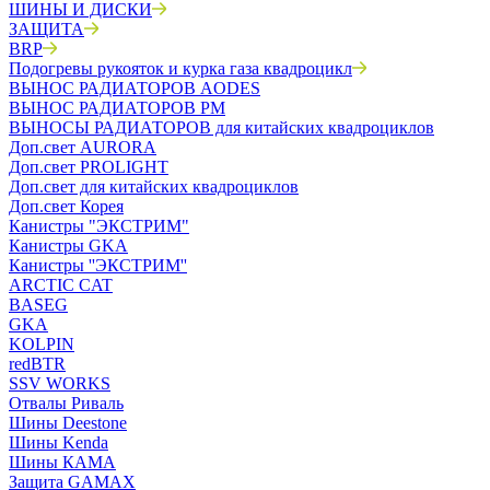
ШИНЫ И ДИСКИ
ЗАЩИТА
BRP
Подогревы рукояток и курка газа квадроцикл
ВЫНОС РАДИАТОРОВ AODES
ВЫНОС РАДИАТОРОВ РМ
ВЫНОСЫ РАДИАТОРОВ для китайских квадроциклов
Доп.свет AURORA
Доп.свет PROLIGHT
Доп.свет для китайских квадроциклов
Доп.свет Корея
Канистры "ЭКСТРИМ"
Канистры GKA
Канистры ''ЭКСТРИМ''
ARCTIC CAT
BASEG
GKA
KOLPIN
redBTR
SSV WORKS
Отвалы Риваль
Шины Deestone
Шины Kenda
Шины КАМА
Защита GAMAX