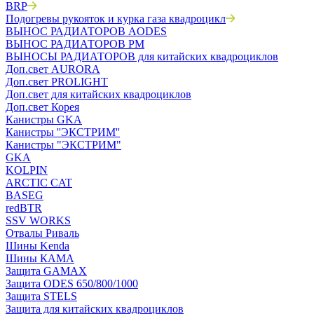
BRP
Подогревы рукояток и курка газа квадроцикл
ВЫНОС РАДИАТОРОВ AODES
ВЫНОС РАДИАТОРОВ РМ
ВЫНОСЫ РАДИАТОРОВ для китайских квадроциклов
Доп.свет AURORA
Доп.свет PROLIGHT
Доп.свет для китайских квадроциклов
Доп.свет Корея
Канистры GKA
Канистры ''ЭКСТРИМ''
Канистры "ЭКСТРИМ"
GKA
KOLPIN
ARCTIC CAT
BASEG
redBTR
SSV WORKS
Отвалы Риваль
Шины Kenda
Шины КАМА
Защита GAMAX
Защита ODES 650/800/1000
Защита STELS
Защита для китайских квадроциклов