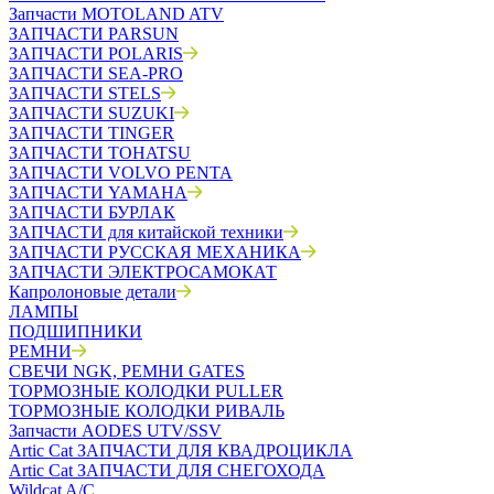
Запчасти MOTOLAND ATV
ЗАПЧАСТИ PARSUN
ЗАПЧАСТИ POLARIS
ЗАПЧАСТИ SEA-PRO
ЗАПЧАСТИ STELS
ЗАПЧАСТИ SUZUKI
ЗАПЧАСТИ TINGER
ЗАПЧАСТИ TOHATSU
ЗАПЧАСТИ VOLVO PENTA
ЗАПЧАСТИ YAMAHA
ЗАПЧАСТИ БУРЛАК
ЗАПЧАСТИ для китайской техники
ЗАПЧАСТИ РУССКАЯ МЕХАНИКА
ЗАПЧАСТИ ЭЛЕКТРОСАМОКАТ
Капролоновые детали
ЛАМПЫ
ПОДШИПНИКИ
РЕМНИ
СВЕЧИ NGK, РЕМНИ GATES
ТОРМОЗНЫЕ КОЛОДКИ PULLER
ТОРМОЗНЫЕ КОЛОДКИ РИВАЛЬ
Запчасти AODES UTV/SSV
Artic Cat ЗАПЧАСТИ ДЛЯ КВАДРОЦИКЛА
Artic Cat ЗАПЧАСТИ ДЛЯ СНЕГОХОДА
Wildcat A/C