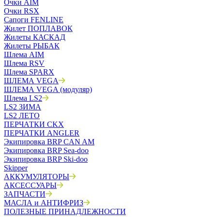
Очки AIM
Очки RSX
Сапоги FENLINE
Жилет ПОПЛАВОК
Жилеты КАСКАД
Жилеты РЫБАК
Шлема AIM
Шлема RSV
Шлема SPARX
ШЛЕМА VEGA
ШЛЕМА VEGA (модуляр)
Шлема LS2
LS2 ЗИМА
LS2 ЛЕТО
ПЕРЧАТКИ CKX
ПЕРЧАТКИ ANGLER
Экипировка BRP CAN AM
Экипировка BRP Sea-doo
Экипировка BRP Ski-doo
Skipper
АККУМУЛЯТОРЫ
АКСЕССУАРЫ
ЗАПЧАСТИ
МАСЛА и АНТИФРИЗ
ПОЛЕЗНЫЕ ПРИНАДЛЕЖНОСТИ