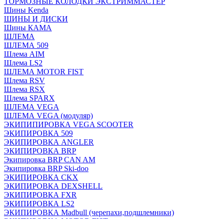
ТОРМОЗНЫЕ КОЛОДКИ ЭКСТРИММАСТЕР
Шины Kenda
ШИНЫ И ДИСКИ
Шины КАМА
ШЛЕМА
ШЛЕМА 509
Шлема AIM
Шлема LS2
ШЛЕМА MOTOR FIST
Шлема RSV
Шлема RSX
Шлема SPARX
ШЛЕМА VEGA
ШЛЕМА VEGA (модуляр)
ЭКИПИПИРОВКА VEGA SCOOTER
ЭКИПИРОВКА 509
ЭКИПИРОВКА ANGLER
ЭКИПИРОВКА BRP
Экипировка BRP CAN AM
Экипировка BRP Ski-doo
ЭКИПИРОВКА CKX
ЭКИПИРОВКА DEXSHELL
ЭКИПИРОВКА FXR
ЭКИПИРОВКА LS2
ЭКИПИРОВКА Madbull (черепахи,подшлемники)