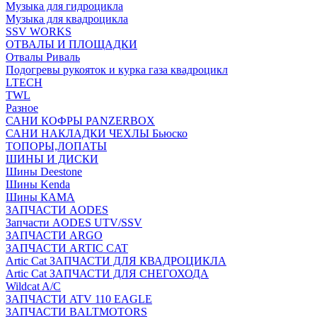
Музыка для гидроцикла
Музыка для квадроцикла
SSV WORKS
ОТВАЛЫ И ПЛОЩАДКИ
Отвалы Риваль
Подогревы рукояток и курка газа квадроцикл
LTECH
TWL
Разное
САНИ КОФРЫ PANZERBOX
САНИ НАКЛАДКИ ЧЕХЛЫ Бьюско
ТОПОРЫ,ЛОПАТЫ
ШИНЫ И ДИСКИ
Шины Deestone
Шины Kenda
Шины КАМА
ЗАПЧАСТИ AODES
Запчасти AODES UTV/SSV
ЗАПЧАСТИ ARGO
ЗАПЧАСТИ ARTIC CAT
Artic Cat ЗАПЧАСТИ ДЛЯ КВАДРОЦИКЛА
Artic Cat ЗАПЧАСТИ ДЛЯ СНЕГОХОДА
Wildcat A/C
ЗАПЧАСТИ ATV 110 EAGLE
ЗАПЧАСТИ BALTMOTORS