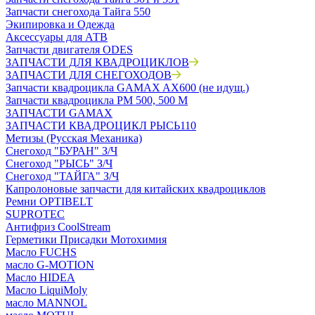
Запчасти снегохода Тайга 550
Экипировка и Одежда
Аксессуары для АТВ
Запчасти двигателя ODES
ЗАПЧАСТИ ДЛЯ КВАДРОЦИКЛОВ
ЗАПЧАСТИ ДЛЯ СНЕГОХОДОВ
Запчасти квадроцикла GAMAX AX600 (не идущ.)
Запчасти квадроцикла РМ 500, 500 М
ЗАПЧАСТИ GAMAX
ЗАПЧАСТИ КВАДРОЦИКЛ РЫСЬ110
Метизы (Русская Механика)
Снегоход "БУРАН" З/Ч
Снегоход "РЫСЬ" З/Ч
Снегоход "ТАЙГА" З/Ч
Капролоновые запчасти для китайских квадроциклов
Ремни OPTIBELT
SUPROTEC
Антифриз CoolStream
Герметики Присадки Мотохимия
Масло FUCHS
масло G-MOTION
Масло HIDEA
Масло LiquiMoly
масло MANNOL