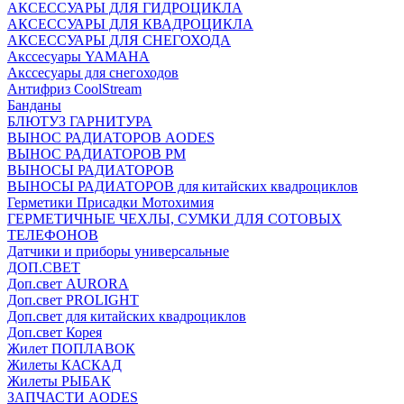
АКСЕССУАРЫ ДЛЯ ГИДРОЦИКЛА
АКСЕССУАРЫ ДЛЯ КВАДРОЦИКЛА
АКСЕССУАРЫ ДЛЯ СНЕГОХОДА
Акссесуары YAMAHA
Акссесуары для снегоходов
Антифриз CoolStream
Банданы
БЛЮТУЗ ГАРНИТУРА
ВЫНОС РАДИАТОРОВ AODES
ВЫНОС РАДИАТОРОВ РМ
ВЫНОСЫ РАДИАТОРОВ
ВЫНОСЫ РАДИАТОРОВ для китайских квадроциклов
Герметики Присадки Мотохимия
ГЕРМЕТИЧНЫЕ ЧЕХЛЫ, СУМКИ ДЛЯ СОТОВЫХ
ТЕЛЕФОНОВ
Датчики и приборы универсальные
ДОП.СВЕТ
Доп.свет AURORA
Доп.свет PROLIGHT
Доп.свет для китайских квадроциклов
Доп.свет Корея
Жилет ПОПЛАВОК
Жилеты КАСКАД
Жилеты РЫБАК
ЗАПЧАСТИ AODES