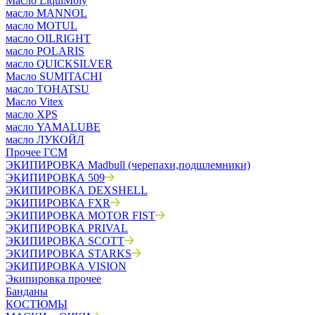
Масло LiquiMoly
масло MANNOL
масло MOTUL
масло OILRIGHT
масло POLARIS
масло QUICKSILVER
Масло SUMITACHI
масло TOHATSU
Масло Vitex
масло XPS
масло YAMALUBE
масло ЛУКОЙЛ
Прочее ГСМ
ЭКИПИРОВКА Madbull (черепахи,подшлемники)
ЭКИПИРОВКА 509
ЭКИПИРОВКА DEXSHELL
ЭКИПИРОВКА FXR
ЭКИПИРОВКА MOTOR FIST
ЭКИПИРОВКА PRIVAL
ЭКИПИРОВКА SCOTT
ЭКИПИРОВКА STARKS
ЭКИПИРОВКА VISION
Экипировка прочее
Банданы
КОСТЮМЫ