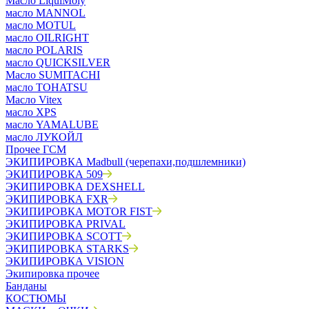
Масло LiquiMoly
масло MANNOL
масло MOTUL
масло OILRIGHT
масло POLARIS
масло QUICKSILVER
Масло SUMITACHI
масло TOHATSU
Масло Vitex
масло XPS
масло YAMALUBE
масло ЛУКОЙЛ
Прочее ГСМ
ЭКИПИРОВКА Madbull (черепахи,подшлемники)
ЭКИПИРОВКА 509
ЭКИПИРОВКА DEXSHELL
ЭКИПИРОВКА FXR
ЭКИПИРОВКА MOTOR FIST
ЭКИПИРОВКА PRIVAL
ЭКИПИРОВКА SCOTT
ЭКИПИРОВКА STARKS
ЭКИПИРОВКА VISION
Экипировка прочее
Банданы
КОСТЮМЫ