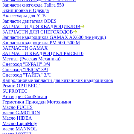
Запчасти снегохода Тайга 550
Экипировка и Одежда
Аксессуары для АТВ
Запчасти двигателя ODES
ЗАПЧАСТИ ДЛЯ КВАДРОЦИКЛОВ
ЗАПЧАСТИ ДЛЯ СНЕГОХОДОВ
Запчасти квадроцикла GAMAX AX600 (не идущ.)
Запчасти квадроцикла РМ 500, 500 М
ЗАПЧАСТИ GAMAX
ЗАПЧАСТИ КВАДРОЦИКЛ РЫСЬ110
Метизы (Русская Механика)
Снегоход "БУРАН" З/Ч
Снегоход "РЫСЬ" З/Ч
Снегоход "ТАЙГА" З/Ч
Капролоновые запчасти для китайских квадроциклов
Ремни OPTIBELT
SUPROTEC
Антифриз CoolStream
Герметики Присадки Мотохимия
Масло FUCHS
масло G-MOTION
Масло HIDEA
Масло LiquiMoly
масло MANNOL