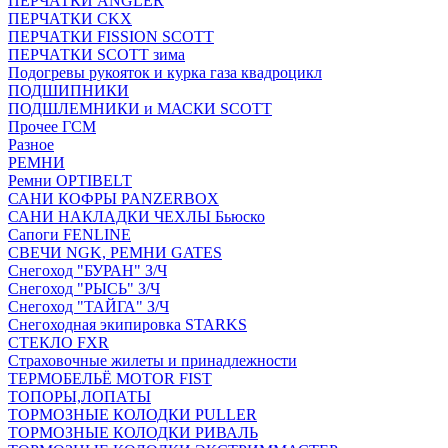
ПЕРЧАТКИ ANGLER
ПЕРЧАТКИ CKX
ПЕРЧАТКИ FISSION SCOTT
ПЕРЧАТКИ SCOTT зима
Подогревы рукояток и курка газа квадроцикл
ПОДШИПНИКИ
ПОДШЛЕМНИКИ и МАСКИ SCOTT
Прочее ГСМ
Разное
РЕМНИ
Ремни OPTIBELT
САНИ КОФРЫ PANZERBOX
САНИ НАКЛАДКИ ЧЕХЛЫ Бьюско
Сапоги FENLINE
СВЕЧИ NGK, РЕМНИ GATES
Снегоход "БУРАН" З/Ч
Снегоход "РЫСЬ" З/Ч
Снегоход "ТАЙГА" З/Ч
Снегоходная экипировка STARKS
СТЕКЛО FXR
Страховочные жилеты и принадлежности
ТЕРМОБЕЛЬЁ MOTOR FIST
ТОПОРЫ,ЛОПАТЫ
ТОРМОЗНЫЕ КОЛОДКИ PULLER
ТОРМОЗНЫЕ КОЛОДКИ РИВАЛЬ