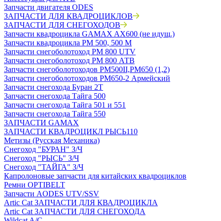
Запчасти двигателя ODES
ЗАПЧАСТИ ДЛЯ КВАДРОЦИКЛОВ
ЗАПЧАСТИ ДЛЯ СНЕГОХОДОВ
Запчасти квадроцикла GAMAX AX600 (не идущ.)
Запчасти квадроцикла РМ 500, 500 М
Запчасти снегоболотоход РМ 800 UTV
Запчасти снегоболотоход РМ 800 АТВ
Запчасти снегоболотоходов РМ500II,РМ650 (1,2)
Запчасти снегоболотоходов РМ650-2 Армейский
Запчасти снегохода Буран 2Т
Запчасти снегохода Тайга 500
Запчасти снегохода Тайга 501 и 551
Запчасти снегохода Тайга 550
ЗАПЧАСТИ GAMAX
ЗАПЧАСТИ КВАДРОЦИКЛ РЫСЬ110
Метизы (Русская Механика)
Снегоход "БУРАН" З/Ч
Снегоход "РЫСЬ" З/Ч
Снегоход "ТАЙГА" З/Ч
Капролоновые запчасти для китайских квадроциклов
Ремни OPTIBELT
Запчасти AODES UTV/SSV
Artic Cat ЗАПЧАСТИ ДЛЯ КВАДРОЦИКЛА
Artic Cat ЗАПЧАСТИ ДЛЯ СНЕГОХОДА
Wildcat A/C