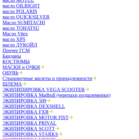
масло MOTUL
масло OILRIGHT
масло POLARIS
масло QUICKSILVER
Масло SUMITACHI
масло TOHATSU
Масло Vitex
масло XPS
масло ЛУКОЙЛ
Прочее ГСМ
Банданы
КОСТЮМЫ
МАСКИ и ОЧКИ
ОБУВЬ
Страховочные жилеты и принадлежности
ШЛЕМА
ЭКИПИПИРОВКА VEGA SCOOTER
ЭКИПИРОВКА Madbull (черепахи,подшлемники)
ЭКИПИРОВКА 509
ЭКИПИРОВКА DEXSHELL
ЭКИПИРОВКА FXR
ЭКИПИРОВКА MOTOR FIST
ЭКИПИРОВКА PRIVAL
ЭКИПИРОВКА SCOTT
ЭКИПИРОВКА STARKS