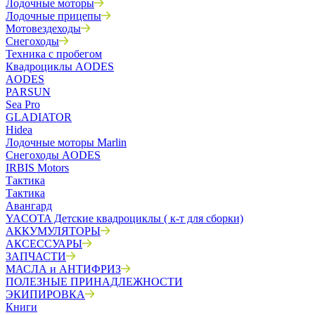
Лодочные моторы
Лодочные прицепы
Мотовездеходы
Снегоходы
Техника с пробегом
Квадроциклы AODES
AODES
PARSUN
Sea Pro
GLADIATOR
Hidea
Лодочные моторы Marlin
Снегоходы AODES
IRBIS Motors
Тактика
Тактика
Авангард
YACOTA Детские квадроциклы ( к-т для сборки)
АККУМУЛЯТОРЫ
АКСЕССУАРЫ
ЗАПЧАСТИ
МАСЛА и АНТИФРИЗ
ПОЛЕЗНЫЕ ПРИНАДЛЕЖНОСТИ
ЭКИПИРОВКА
Книги