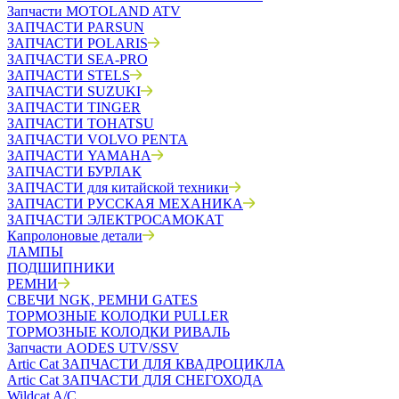
Запчасти MOTOLAND ATV
ЗАПЧАСТИ PARSUN
ЗАПЧАСТИ POLARIS
ЗАПЧАСТИ SEA-PRO
ЗАПЧАСТИ STELS
ЗАПЧАСТИ SUZUKI
ЗАПЧАСТИ TINGER
ЗАПЧАСТИ TOHATSU
ЗАПЧАСТИ VOLVO PENTA
ЗАПЧАСТИ YAMAHA
ЗАПЧАСТИ БУРЛАК
ЗАПЧАСТИ для китайской техники
ЗАПЧАСТИ РУССКАЯ МЕХАНИКА
ЗАПЧАСТИ ЭЛЕКТРОСАМОКАТ
Капролоновые детали
ЛАМПЫ
ПОДШИПНИКИ
РЕМНИ
СВЕЧИ NGK, РЕМНИ GATES
ТОРМОЗНЫЕ КОЛОДКИ PULLER
ТОРМОЗНЫЕ КОЛОДКИ РИВАЛЬ
Запчасти AODES UTV/SSV
Artic Cat ЗАПЧАСТИ ДЛЯ КВАДРОЦИКЛА
Artic Cat ЗАПЧАСТИ ДЛЯ СНЕГОХОДА
Wildcat A/C