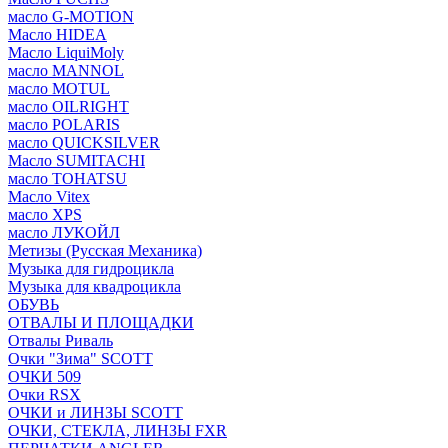
масло G-MOTION
Масло HIDEA
Масло LiquiMoly
масло MANNOL
масло MOTUL
масло OILRIGHT
масло POLARIS
масло QUICKSILVER
Масло SUMITACHI
масло TOHATSU
Масло Vitex
масло XPS
масло ЛУКОЙЛ
Метизы (Русская Механика)
Музыка для гидроцикла
Музыка для квадроцикла
ОБУВЬ
ОТВАЛЫ И ПЛОЩАДКИ
Отвалы Риваль
Очки "Зима" SCOTT
ОЧКИ 509
Очки RSX
ОЧКИ и ЛИНЗЫ SCOTT
ОЧКИ, СТЕКЛА, ЛИНЗЫ FXR