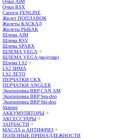
Очки AIM
Очки RSX
Сапоги FENLINE
Жилет ПОПЛАВОК
Жилеты КАСКАД
Жилеты РЫБАК
Шлема AIM
Шлема RSV
Шлема SPARX
ШЛЕМА VEGA
ШЛЕМА VEGA (модуляр)
Шлема LS2
LS2 ЗИМА
LS2 ЛЕТО
ПЕРЧАТКИ CKX
ПЕРЧАТКИ ANGLER
Экипировка BRP CAN AM
Экипировка BRP Sea-doo
Экипировка BRP Ski-doo
Skipper
АККУМУЛЯТОРЫ
АКСЕССУАРЫ
ЗАПЧАСТИ
МАСЛА и АНТИФРИЗ
ПОЛЕЗНЫЕ ПРИНАДЛЕЖНОСТИ