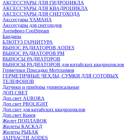
АКСЕССУАРЫ ДЛЯ ГИДРОЦИКЛА
АКСЕССУАРЫ ДЛЯ КВАДРОЦИКЛА
АКСЕССУАРЫ ДЛЯ СНЕГОХОДА
Акссесуары YAMAHA
Акссесуары для снегоходов
Антифриз CoolStream
Банданы
БЛЮТУЗ ГАРНИТУРА
ВЫНОС РАДИАТОРОВ AODES
ВЫНОС РАДИАТОРОВ РМ
ВЫНОСЫ РАДИАТОРОВ
ВЫНОСЫ РАДИАТОРОВ для китайских квадроциклов
Герметики Присадки Мотохимия
ГЕРМЕТИЧНЫЕ ЧЕХЛЫ, СУМКИ ДЛЯ СОТОВЫХ
ТЕЛЕФОНОВ
Датчики и приборы универсальные
ДОП.СВЕТ
Доп.свет AURORA
Доп.свет PROLIGHT
Доп.свет для китайских квадроциклов
Доп.свет Корея
Жилет ПОПЛАВОК
Жилеты КАСКАД
Жилеты РЫБАК
ЗАПЧАСТИ AODES