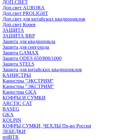
ДОП.СВЕТ
Доп.свет AURORA
Доп.свет PROLIGHT
Доп.свет для китайских квадроциклов
Доп.свет Корея
ЗАЩИТА
ЗАЩИТА BRP
Защита для квадроцикла
Защита для снегохода
Защита GAMAX
Защита ODES 650/800/1000
Защита STELS
Защита для китайских квадроциклов
КАНИСТРЫ
Канистры ''ЭКСТРИМ''
Канистры "ЭКСТРИМ"
Канистры GKA
КОФРЫ И СУМКИ
ARCTIC CAT
BASEG
GKA
KOLPIN
КОФРЫ,СУМКИ, ЧЕХЛЫ Пр-во Россия
ЛЕБЕДКИ
redBTR