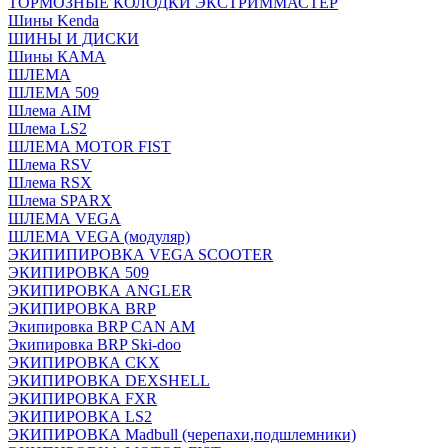
ТОРМОЗНЫЕ КОЛОДКИ ЭКСТРИММАСТЕР
Шины Kenda
ШИНЫ И ДИСКИ
Шины КАМА
ШЛЕМА
ШЛЕМА 509
Шлема AIM
Шлема LS2
ШЛЕМА MOTOR FIST
Шлема RSV
Шлема RSX
Шлема SPARX
ШЛЕМА VEGA
ШЛЕМА VEGA (модуляр)
ЭКИПИПИРОВКА VEGA SCOOTER
ЭКИПИРОВКА 509
ЭКИПИРОВКА ANGLER
ЭКИПИРОВКА BRP
Экипировка BRP CAN AM
Экипировка BRP Ski-doo
ЭКИПИРОВКА CKX
ЭКИПИРОВКА DEXSHELL
ЭКИПИРОВКА FXR
ЭКИПИРОВКА LS2
ЭКИПИРОВКА Madbull (черепахи,подшлемники)