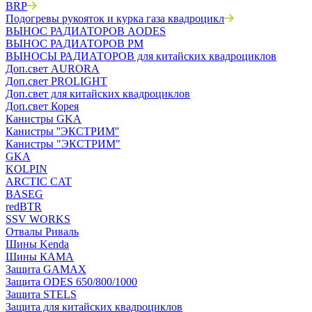
BRP
Подогревы рукояток и курка газа квадроцикл
ВЫНОС РАДИАТОРОВ AODES
ВЫНОС РАДИАТОРОВ РМ
ВЫНОСЫ РАДИАТОРОВ для китайских квадроциклов
Доп.свет AURORA
Доп.свет PROLIGHT
Доп.свет для китайских квадроциклов
Доп.свет Корея
Канистры GKA
Канистры ''ЭКСТРИМ''
Канистры "ЭКСТРИМ"
GKA
KOLPIN
ARCTIC CAT
BASEG
redBTR
SSV WORKS
Отвалы Риваль
Шины Kenda
Шины КАМА
Защита GAMAX
Защита ODES 650/800/1000
Защита STELS
Защита для китайских квадроциклов