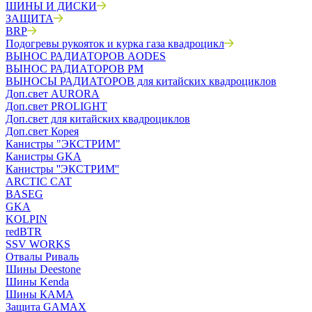
ШИНЫ И ДИСКИ
ЗАЩИТА
BRP
Подогревы рукояток и курка газа квадроцикл
ВЫНОС РАДИАТОРОВ AODES
ВЫНОС РАДИАТОРОВ РМ
ВЫНОСЫ РАДИАТОРОВ для китайских квадроциклов
Доп.свет AURORA
Доп.свет PROLIGHT
Доп.свет для китайских квадроциклов
Доп.свет Корея
Канистры "ЭКСТРИМ"
Канистры GKA
Канистры ''ЭКСТРИМ''
ARCTIC CAT
BASEG
GKA
KOLPIN
redBTR
SSV WORKS
Отвалы Риваль
Шины Deestone
Шины Kenda
Шины КАМА
Защита GAMAX