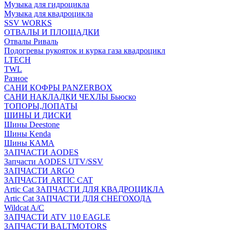
Музыка для гидроцикла
Музыка для квадроцикла
SSV WORKS
ОТВАЛЫ И ПЛОЩАДКИ
Отвалы Риваль
Подогревы рукояток и курка газа квадроцикл
LTECH
TWL
Разное
САНИ КОФРЫ PANZERBOX
САНИ НАКЛАДКИ ЧЕХЛЫ Бьюско
ТОПОРЫ,ЛОПАТЫ
ШИНЫ И ДИСКИ
Шины Deestone
Шины Kenda
Шины КАМА
ЗАПЧАСТИ AODES
Запчасти AODES UTV/SSV
ЗАПЧАСТИ ARGO
ЗАПЧАСТИ ARTIC CAT
Artic Cat ЗАПЧАСТИ ДЛЯ КВАДРОЦИКЛА
Artic Cat ЗАПЧАСТИ ДЛЯ СНЕГОХОДА
Wildcat A/C
ЗАПЧАСТИ ATV 110 EAGLE
ЗАПЧАСТИ BALTMOTORS