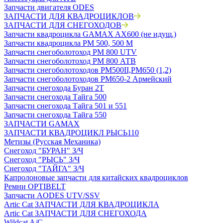
Запчасти двигателя ODES
ЗАПЧАСТИ ДЛЯ КВАДРОЦИКЛОВ
ЗАПЧАСТИ ДЛЯ СНЕГОХОДОВ
Запчасти квадроцикла GAMAX AX600 (не идущ.)
Запчасти квадроцикла РМ 500, 500 М
Запчасти снегоболотоход РМ 800 UTV
Запчасти снегоболотоход РМ 800 АТВ
Запчасти снегоболотоходов РМ500II,РМ650 (1,2)
Запчасти снегоболотоходов РМ650-2 Армейский
Запчасти снегохода Буран 2Т
Запчасти снегохода Тайга 500
Запчасти снегохода Тайга 501 и 551
Запчасти снегохода Тайга 550
ЗАПЧАСТИ GAMAX
ЗАПЧАСТИ КВАДРОЦИКЛ РЫСЬ110
Метизы (Русская Механика)
Снегоход "БУРАН" З/Ч
Снегоход "РЫСЬ" З/Ч
Снегоход "ТАЙГА" З/Ч
Капролоновые запчасти для китайских квадроциклов
Ремни OPTIBELT
Запчасти AODES UTV/SSV
Artic Cat ЗАПЧАСТИ ДЛЯ КВАДРОЦИКЛА
Artic Cat ЗАПЧАСТИ ДЛЯ СНЕГОХОДА
Wildcat A/C