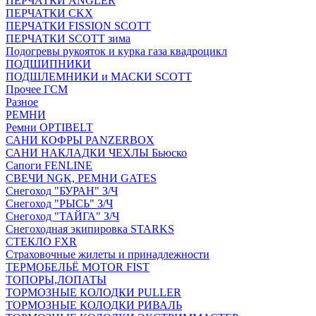
ПЕРЧАТКИ ANGLER
ПЕРЧАТКИ CKX
ПЕРЧАТКИ FISSION SCOTT
ПЕРЧАТКИ SCOTT зима
Подогревы рукояток и курка газа квадроцикл
ПОДШИПНИКИ
ПОДШЛЕМНИКИ и МАСКИ SCOTT
Прочее ГСМ
Разное
РЕМНИ
Ремни OPTIBELT
САНИ КОФРЫ PANZERBOX
САНИ НАКЛАДКИ ЧЕХЛЫ Бьюско
Сапоги FENLINE
СВЕЧИ NGK, РЕМНИ GATES
Снегоход "БУРАН" З/Ч
Снегоход "РЫСЬ" З/Ч
Снегоход "ТАЙГА" З/Ч
Снегоходная экипировка STARKS
СТЕКЛО FXR
Страховочные жилеты и принадлежности
ТЕРМОБЕЛЬЁ MOTOR FIST
ТОПОРЫ,ЛОПАТЫ
ТОРМОЗНЫЕ КОЛОДКИ PULLER
ТОРМОЗНЫЕ КОЛОДКИ РИВАЛЬ