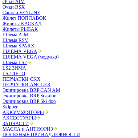
Очки AIM
Очки RSX
Сапоги FENLINE
Жилет ПОПЛАВОК
Жилеты КАСКАД
Жилеты РЫБАК
Шлема AIM
Шлема RSV
Шлема SPARX
ШЛЕМА VEGA
ШЛЕМА VEGA (модуляр)
Шлема LS2
LS2 ЗИМА
LS2 ЛЕТО
ПЕРЧАТКИ CKX
ПЕРЧАТКИ ANGLER
Экипировка BRP CAN AM
Экипировка BRP Sea-doo
Экипировка BRP Ski-doo
Skipper
АККУМУЛЯТОРЫ
АКСЕССУАРЫ
ЗАПЧАСТИ
МАСЛА и АНТИФРИЗ
ПОЛЕЗНЫЕ ПРИНАДЛЕЖНОСТИ