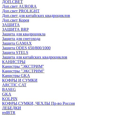
ДОП.СВЕТ
Доп.свет AURORA
Доп.свет PROLIGHT
Доп.свет для китайских квадроциклов
Доп.свет Корея
ЗАЩИТА
ЗАЩИТА BRP
Защита для квадроцикла
Защита для снегохода
Защита GAMAX
Защита ODES 650/800/1000
Защита STELS
Защита для китайских квадроциклов
КАНИСТРЫ
Канистры ''ЭКСТРИМ''
Канистры "ЭКСТРИМ"
Канистры GKA
КОФРЫ И СУМКИ
ARCTIC CAT
BASEG
GKA
KOLPIN
КОФРЫ,СУМКИ, ЧЕХЛЫ Пр-во Россия
ЛЕБЕДКИ
redBTR