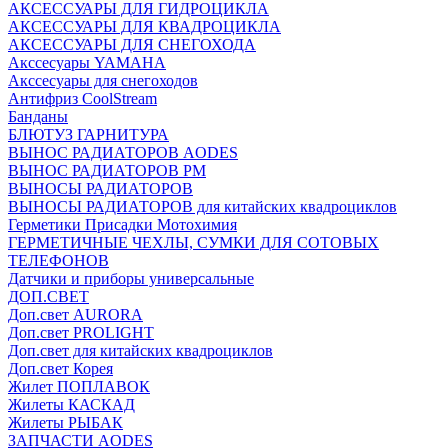
АКСЕССУАРЫ ДЛЯ ГИДРОЦИКЛА
АКСЕССУАРЫ ДЛЯ КВАДРОЦИКЛА
АКСЕССУАРЫ ДЛЯ СНЕГОХОДА
Акссесуары YAMAHA
Акссесуары для снегоходов
Антифриз CoolStream
Банданы
БЛЮТУЗ ГАРНИТУРА
ВЫНОС РАДИАТОРОВ AODES
ВЫНОС РАДИАТОРОВ РМ
ВЫНОСЫ РАДИАТОРОВ
ВЫНОСЫ РАДИАТОРОВ для китайских квадроциклов
Герметики Присадки Мотохимия
ГЕРМЕТИЧНЫЕ ЧЕХЛЫ, СУМКИ ДЛЯ СОТОВЫХ
ТЕЛЕФОНОВ
Датчики и приборы универсальные
ДОП.СВЕТ
Доп.свет AURORA
Доп.свет PROLIGHT
Доп.свет для китайских квадроциклов
Доп.свет Корея
Жилет ПОПЛАВОК
Жилеты КАСКАД
Жилеты РЫБАК
ЗАПЧАСТИ AODES