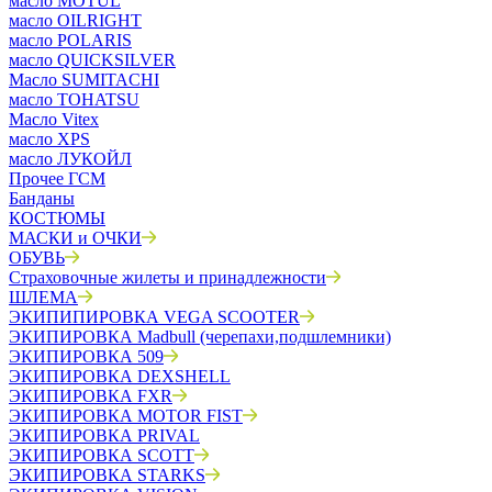
масло MOTUL
масло OILRIGHT
масло POLARIS
масло QUICKSILVER
Масло SUMITACHI
масло TOHATSU
Масло Vitex
масло XPS
масло ЛУКОЙЛ
Прочее ГСМ
Банданы
КОСТЮМЫ
МАСКИ и ОЧКИ
ОБУВЬ
Страховочные жилеты и принадлежности
ШЛЕМА
ЭКИПИПИРОВКА VEGA SCOOTER
ЭКИПИРОВКА Madbull (черепахи,подшлемники)
ЭКИПИРОВКА 509
ЭКИПИРОВКА DEXSHELL
ЭКИПИРОВКА FXR
ЭКИПИРОВКА MOTOR FIST
ЭКИПИРОВКА PRIVAL
ЭКИПИРОВКА SCOTT
ЭКИПИРОВКА STARKS