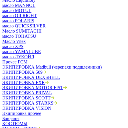
Масло LiquiMoly
масло MANNOL
масло MOTUL
масло OILRIGHT
масло POLARIS
масло QUICKSILVER
Масло SUMITACHI
масло TOHATSU
Масло Vitex
масло XPS
масло YAMALUBE
масло ЛУКОЙЛ
Прочее ГСМ
ЭКИПИРОВКА Madbull (черепахи,подшлемники)
ЭКИПИРОВКА 509
ЭКИПИРОВКА DEXSHELL
ЭКИПИРОВКА FXR
ЭКИПИРОВКА MOTOR FIST
ЭКИПИРОВКА PRIVAL
ЭКИПИРОВКА SCOTT
ЭКИПИРОВКА STARKS
ЭКИПИРОВКА VISION
Экипировка прочее
Банданы
КОСТЮМЫ