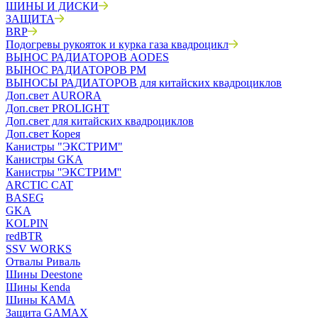
ШИНЫ И ДИСКИ
ЗАЩИТА
BRP
Подогревы рукояток и курка газа квадроцикл
ВЫНОС РАДИАТОРОВ AODES
ВЫНОС РАДИАТОРОВ РМ
ВЫНОСЫ РАДИАТОРОВ для китайских квадроциклов
Доп.свет AURORA
Доп.свет PROLIGHT
Доп.свет для китайских квадроциклов
Доп.свет Корея
Канистры "ЭКСТРИМ"
Канистры GKA
Канистры ''ЭКСТРИМ''
ARCTIC CAT
BASEG
GKA
KOLPIN
redBTR
SSV WORKS
Отвалы Риваль
Шины Deestone
Шины Kenda
Шины КАМА
Защита GAMAX