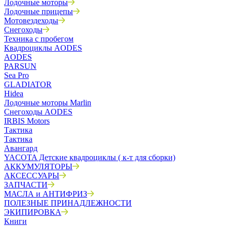
Лодочные моторы
Лодочные прицепы
Мотовездеходы
Снегоходы
Техника с пробегом
Квадроциклы AODES
AODES
PARSUN
Sea Pro
GLADIATOR
Hidea
Лодочные моторы Marlin
Снегоходы AODES
IRBIS Motors
Тактика
Тактика
Авангард
YACOTA Детские квадроциклы ( к-т для сборки)
АККУМУЛЯТОРЫ
АКСЕССУАРЫ
ЗАПЧАСТИ
МАСЛА и АНТИФРИЗ
ПОЛЕЗНЫЕ ПРИНАДЛЕЖНОСТИ
ЭКИПИРОВКА
Книги