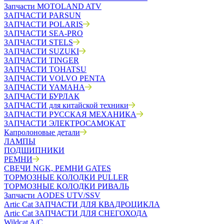
Запчасти MOTOLAND ATV
ЗАПЧАСТИ PARSUN
ЗАПЧАСТИ POLARIS
ЗАПЧАСТИ SEA-PRO
ЗАПЧАСТИ STELS
ЗАПЧАСТИ SUZUKI
ЗАПЧАСТИ TINGER
ЗАПЧАСТИ TOHATSU
ЗАПЧАСТИ VOLVO PENTA
ЗАПЧАСТИ YAMAHA
ЗАПЧАСТИ БУРЛАК
ЗАПЧАСТИ для китайской техники
ЗАПЧАСТИ РУССКАЯ МЕХАНИКА
ЗАПЧАСТИ ЭЛЕКТРОСАМОКАТ
Капролоновые детали
ЛАМПЫ
ПОДШИПНИКИ
РЕМНИ
СВЕЧИ NGK, РЕМНИ GATES
ТОРМОЗНЫЕ КОЛОДКИ PULLER
ТОРМОЗНЫЕ КОЛОДКИ РИВАЛЬ
Запчасти AODES UTV/SSV
Artic Cat ЗАПЧАСТИ ДЛЯ КВАДРОЦИКЛА
Artic Cat ЗАПЧАСТИ ДЛЯ СНЕГОХОДА
Wildcat A/C