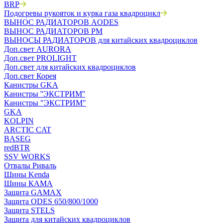
BRP
Подогревы рукояток и курка газа квадроцикл
ВЫНОС РАДИАТОРОВ AODES
ВЫНОС РАДИАТОРОВ РМ
ВЫНОСЫ РАДИАТОРОВ для китайских квадроциклов
Доп.свет AURORA
Доп.свет PROLIGHT
Доп.свет для китайских квадроциклов
Доп.свет Корея
Канистры GKA
Канистры ''ЭКСТРИМ''
Канистры "ЭКСТРИМ"
GKA
KOLPIN
ARCTIC CAT
BASEG
redBTR
SSV WORKS
Отвалы Риваль
Шины Kenda
Шины КАМА
Защита GAMAX
Защита ODES 650/800/1000
Защита STELS
Защита для китайских квадроциклов