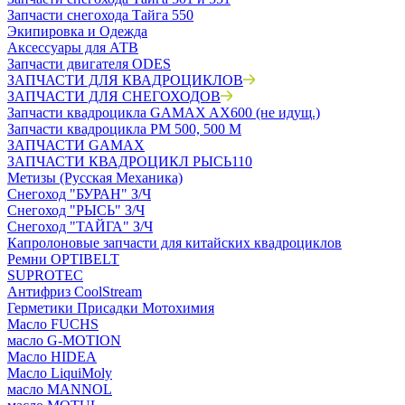
Запчасти снегохода Тайга 550
Экипировка и Одежда
Аксессуары для АТВ
Запчасти двигателя ODES
ЗАПЧАСТИ ДЛЯ КВАДРОЦИКЛОВ
ЗАПЧАСТИ ДЛЯ СНЕГОХОДОВ
Запчасти квадроцикла GAMAX AX600 (не идущ.)
Запчасти квадроцикла РМ 500, 500 М
ЗАПЧАСТИ GAMAX
ЗАПЧАСТИ КВАДРОЦИКЛ РЫСЬ110
Метизы (Русская Механика)
Снегоход "БУРАН" З/Ч
Снегоход "РЫСЬ" З/Ч
Снегоход "ТАЙГА" З/Ч
Капролоновые запчасти для китайских квадроциклов
Ремни OPTIBELT
SUPROTEC
Антифриз CoolStream
Герметики Присадки Мотохимия
Масло FUCHS
масло G-MOTION
Масло HIDEA
Масло LiquiMoly
масло MANNOL