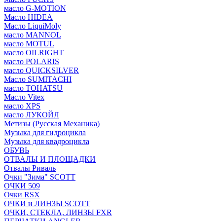
масло G-MOTION
Масло HIDEA
Масло LiquiMoly
масло MANNOL
масло MOTUL
масло OILRIGHT
масло POLARIS
масло QUICKSILVER
Масло SUMITACHI
масло TOHATSU
Масло Vitex
масло XPS
масло ЛУКОЙЛ
Метизы (Русская Механика)
Музыка для гидроцикла
Музыка для квадроцикла
ОБУВЬ
ОТВАЛЫ И ПЛОЩАДКИ
Отвалы Риваль
Очки "Зима" SCOTT
ОЧКИ 509
Очки RSX
ОЧКИ и ЛИНЗЫ SCOTT
ОЧКИ, СТЕКЛА, ЛИНЗЫ FXR