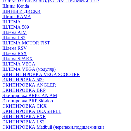
ТОРМОЗНЫЕ КОЛОДКИ ЭКСТРИММАСТЕР
Шины Kenda
ШИНЫ И ДИСКИ
Шины КАМА
ШЛЕМА
ШЛЕМА 509
Шлема AIM
Шлема LS2
ШЛЕМА MOTOR FIST
Шлема RSV
Шлема RSX
Шлема SPARX
ШЛЕМА VEGA
ШЛЕМА VEGA (модуляр)
ЭКИПИПИРОВКА VEGA SCOOTER
ЭКИПИРОВКА 509
ЭКИПИРОВКА ANGLER
ЭКИПИРОВКА BRP
Экипировка BRP CAN AM
Экипировка BRP Ski-doo
ЭКИПИРОВКА CKX
ЭКИПИРОВКА DEXSHELL
ЭКИПИРОВКА FXR
ЭКИПИРОВКА LS2
ЭКИПИРОВКА Madbull (черепахи,подшлемники)