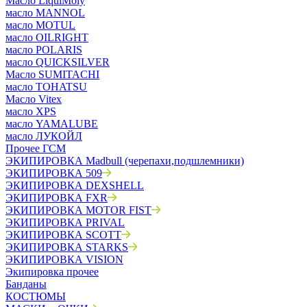
Масло LiquiMoly
масло MANNOL
масло MOTUL
масло OILRIGHT
масло POLARIS
масло QUICKSILVER
Масло SUMITACHI
масло TOHATSU
Масло Vitex
масло XPS
масло YAMALUBE
масло ЛУКОЙЛ
Прочее ГСМ
ЭКИПИРОВКА Madbull (черепахи,подшлемники)
ЭКИПИРОВКА 509
ЭКИПИРОВКА DEXSHELL
ЭКИПИРОВКА FXR
ЭКИПИРОВКА MOTOR FIST
ЭКИПИРОВКА PRIVAL
ЭКИПИРОВКА SCOTT
ЭКИПИРОВКА STARKS
ЭКИПИРОВКА VISION
Экипировка прочее
Банданы
КОСТЮМЫ