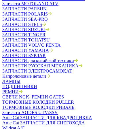
Запчасти MOTOLAND ATV
ЗАПЧАСТИ PARSUN
ЗАПЧАСТИ POLARIS
ЗАПЧАСТИ SEA-PRO
ЗАПЧАСТИ STELS
ЗАПЧАСТИ SUZUKI
ЗАПЧАСТИ TINGER
ЗАПЧАСТИ TOHATSU
ЗАПЧАСТИ VOLVO PENTA
ЗАПЧАСТИ YAMAHA
ЗАПЧАСТИ БУРЛАК
ЗАПЧАСТИ для китайской техники
ЗАПЧАСТИ РУССКАЯ МЕХАНИКА
ЗАПЧАСТИ ЭЛЕКТРОСАМОКАТ
Капролоновые детали
ЛАМПЫ
ПОДШИПНИКИ
РЕМНИ
СВЕЧИ NGK, РЕМНИ GATES
ТОРМОЗНЫЕ КОЛОДКИ PULLER
ТОРМОЗНЫЕ КОЛОДКИ РИВАЛЬ
Запчасти AODES UTV/SSV
Artic Cat ЗАПЧАСТИ ДЛЯ КВАДРОЦИКЛА
Artic Cat ЗАПЧАСТИ ДЛЯ СНЕГОХОДА
Wildcat A/C