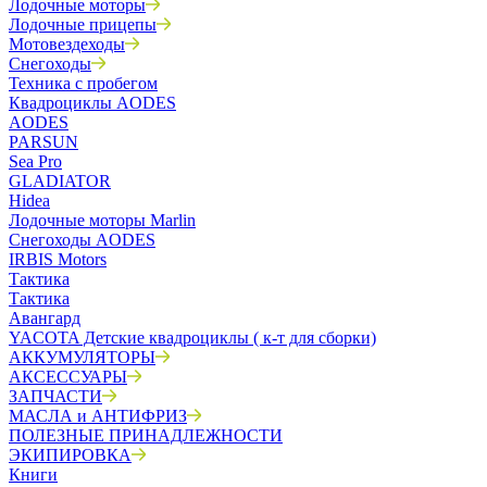
Лодочные моторы
Лодочные прицепы
Мотовездеходы
Снегоходы
Техника с пробегом
Квадроциклы AODES
AODES
PARSUN
Sea Pro
GLADIATOR
Hidea
Лодочные моторы Marlin
Снегоходы AODES
IRBIS Motors
Тактика
Тактика
Авангард
YACOTA Детские квадроциклы ( к-т для сборки)
АККУМУЛЯТОРЫ
АКСЕССУАРЫ
ЗАПЧАСТИ
МАСЛА и АНТИФРИЗ
ПОЛЕЗНЫЕ ПРИНАДЛЕЖНОСТИ
ЭКИПИРОВКА
Книги