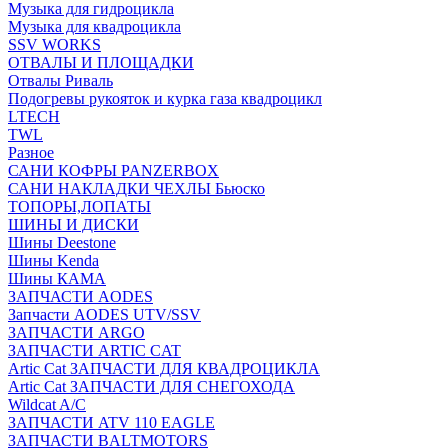
Музыка для гидроцикла
Музыка для квадроцикла
SSV WORKS
ОТВАЛЫ И ПЛОЩАДКИ
Отвалы Риваль
Подогревы рукояток и курка газа квадроцикл
LTECH
TWL
Разное
САНИ КОФРЫ PANZERBOX
САНИ НАКЛАДКИ ЧЕХЛЫ Бьюско
ТОПОРЫ,ЛОПАТЫ
ШИНЫ И ДИСКИ
Шины Deestone
Шины Kenda
Шины КАМА
ЗАПЧАСТИ AODES
Запчасти AODES UTV/SSV
ЗАПЧАСТИ ARGO
ЗАПЧАСТИ ARTIC CAT
Artic Cat ЗАПЧАСТИ ДЛЯ КВАДРОЦИКЛА
Artic Cat ЗАПЧАСТИ ДЛЯ СНЕГОХОДА
Wildcat A/C
ЗАПЧАСТИ ATV 110 EAGLE
ЗАПЧАСТИ BALTMOTORS