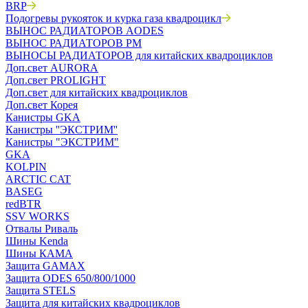
BRP
Подогревы рукояток и курка газа квадроцикл
ВЫНОС РАДИАТОРОВ AODES
ВЫНОС РАДИАТОРОВ РМ
ВЫНОСЫ РАДИАТОРОВ для китайских квадроциклов
Доп.свет AURORA
Доп.свет PROLIGHT
Доп.свет для китайских квадроциклов
Доп.свет Корея
Канистры GKA
Канистры ''ЭКСТРИМ''
Канистры "ЭКСТРИМ"
GKA
KOLPIN
ARCTIC CAT
BASEG
redBTR
SSV WORKS
Отвалы Риваль
Шины Kenda
Шины КАМА
Защита GAMAX
Защита ODES 650/800/1000
Защита STELS
Защита для китайских квадроциклов