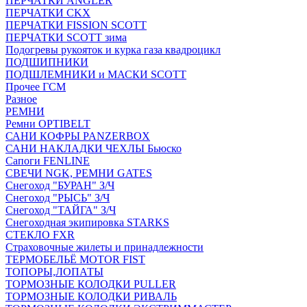
ПЕРЧАТКИ ANGLER
ПЕРЧАТКИ CKX
ПЕРЧАТКИ FISSION SCOTT
ПЕРЧАТКИ SCOTT зима
Подогревы рукояток и курка газа квадроцикл
ПОДШИПНИКИ
ПОДШЛЕМНИКИ и МАСКИ SCOTT
Прочее ГСМ
Разное
РЕМНИ
Ремни OPTIBELT
САНИ КОФРЫ PANZERBOX
САНИ НАКЛАДКИ ЧЕХЛЫ Бьюско
Сапоги FENLINE
СВЕЧИ NGK, РЕМНИ GATES
Снегоход "БУРАН" З/Ч
Снегоход "РЫСЬ" З/Ч
Снегоход "ТАЙГА" З/Ч
Снегоходная экипировка STARKS
СТЕКЛО FXR
Страховочные жилеты и принадлежности
ТЕРМОБЕЛЬЁ MOTOR FIST
ТОПОРЫ,ЛОПАТЫ
ТОРМОЗНЫЕ КОЛОДКИ PULLER
ТОРМОЗНЫЕ КОЛОДКИ РИВАЛЬ