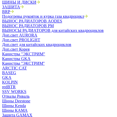
ШИНЫ И ДИСКИ
ЗАЩИТА
BRP
Подогревы рукояток и курка газа квадроцикл
ВЫНОС РАДИАТОРОВ AODES
ВЫНОС РАДИАТОРОВ РМ
ВЫНОСЫ РАДИАТОРОВ для китайских квадроциклов
Доп.свет AURORA
Доп.свет PROLIGHT
Доп.свет для китайских квадроциклов
Доп.свет Корея
Канистры "ЭКСТРИМ"
Канистры GKA
Канистры ''ЭКСТРИМ''
ARCTIC CAT
BASEG
GKA
KOLPIN
redBTR
SSV WORKS
Отвалы Риваль
Шины Deestone
Шины Kenda
Шины КАМА
Защита GAMAX