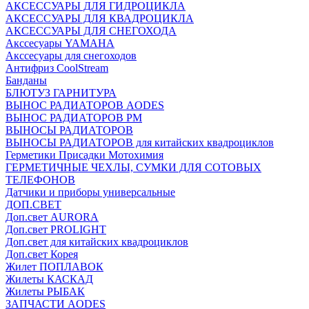
АКСЕССУАРЫ ДЛЯ ГИДРОЦИКЛА
АКСЕССУАРЫ ДЛЯ КВАДРОЦИКЛА
АКСЕССУАРЫ ДЛЯ СНЕГОХОДА
Акссесуары YAMAHA
Акссесуары для снегоходов
Антифриз CoolStream
Банданы
БЛЮТУЗ ГАРНИТУРА
ВЫНОС РАДИАТОРОВ AODES
ВЫНОС РАДИАТОРОВ РМ
ВЫНОСЫ РАДИАТОРОВ
ВЫНОСЫ РАДИАТОРОВ для китайских квадроциклов
Герметики Присадки Мотохимия
ГЕРМЕТИЧНЫЕ ЧЕХЛЫ, СУМКИ ДЛЯ СОТОВЫХ
ТЕЛЕФОНОВ
Датчики и приборы универсальные
ДОП.СВЕТ
Доп.свет AURORA
Доп.свет PROLIGHT
Доп.свет для китайских квадроциклов
Доп.свет Корея
Жилет ПОПЛАВОК
Жилеты КАСКАД
Жилеты РЫБАК
ЗАПЧАСТИ AODES