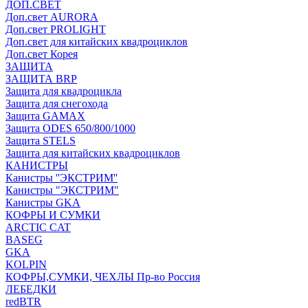
ДОП.СВЕТ
Доп.свет AURORA
Доп.свет PROLIGHT
Доп.свет для китайских квадроциклов
Доп.свет Корея
ЗАЩИТА
ЗАЩИТА BRP
Защита для квадроцикла
Защита для снегохода
Защита GAMAX
Защита ODES 650/800/1000
Защита STELS
Защита для китайских квадроциклов
КАНИСТРЫ
Канистры ''ЭКСТРИМ''
Канистры "ЭКСТРИМ"
Канистры GKA
КОФРЫ И СУМКИ
ARCTIC CAT
BASEG
GKA
KOLPIN
КОФРЫ,СУМКИ, ЧЕХЛЫ Пр-во Россия
ЛЕБЕДКИ
redBTR