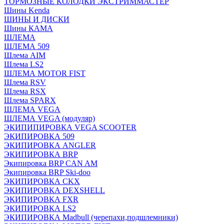
ТОРМОЗНЫЕ КОЛОДКИ ЭКСТРИММАСТЕР
Шины Kenda
ШИНЫ И ДИСКИ
Шины КАМА
ШЛЕМА
ШЛЕМА 509
Шлема AIM
Шлема LS2
ШЛЕМА MOTOR FIST
Шлема RSV
Шлема RSX
Шлема SPARX
ШЛЕМА VEGA
ШЛЕМА VEGA (модуляр)
ЭКИПИПИРОВКА VEGA SCOOTER
ЭКИПИРОВКА 509
ЭКИПИРОВКА ANGLER
ЭКИПИРОВКА BRP
Экипировка BRP CAN AM
Экипировка BRP Ski-doo
ЭКИПИРОВКА CKX
ЭКИПИРОВКА DEXSHELL
ЭКИПИРОВКА FXR
ЭКИПИРОВКА LS2
ЭКИПИРОВКА Madbull (черепахи,подшлемники)