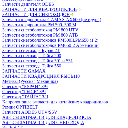
Запчасти двигателя ODES
ЗАПЧАСТИ ДЛЯ КВАДРОЦИКЛОВ
ЗАПЧАСТИ ДЛЯ СНЕГОХОДОВ
Запчасти квадроцикла GAMAX AX600 (не идущ.)
Запчасти квадроцикла РМ 500, 500 М
Запчасти снегоболотоход РМ 800 UTV
Запчасти снегоболотоход РМ 800 АТВ
Запчасти снегоболотоходов РМ500II,РМ650 (1,2)
Запчасти снегоболотоходов РМ650-2 Армейский
Запчасти снегохода Буран 2Т
Запчасти снегохода Тайга 500
Запчасти снегохода Тайга 501 и 551
Запчасти снегохода Тайга 550
ЗАПЧАСТИ GAMAX
ЗАПЧАСТИ КВАДРОЦИКЛ РЫСЬ110
Метизы (Русская Механика)
Снегоход "БУРАН" З/Ч
Снегоход "РЫСЬ" З/Ч
Снегоход "ТАЙГА" З/Ч
Капролоновые запчасти для китайских квадроциклов
Ремни OPTIBELT
Запчасти AODES UTV/SSV
Artic Cat ЗАПЧАСТИ ДЛЯ КВАДРОЦИКЛА
Artic Cat ЗАПЧАСТИ ДЛЯ СНЕГОХОДА
Wildcat A/C