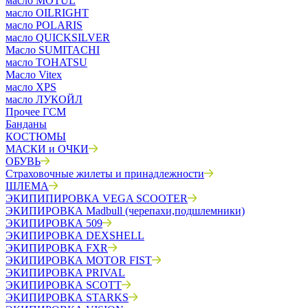
масло MOTUL
масло OILRIGHT
масло POLARIS
масло QUICKSILVER
Масло SUMITACHI
масло TOHATSU
Масло Vitex
масло XPS
масло ЛУКОЙЛ
Прочее ГСМ
Банданы
КОСТЮМЫ
МАСКИ и ОЧКИ
ОБУВЬ
Страховочные жилеты и принадлежности
ШЛЕМА
ЭКИПИПИРОВКА VEGA SCOOTER
ЭКИПИРОВКА Madbull (черепахи,подшлемники)
ЭКИПИРОВКА 509
ЭКИПИРОВКА DEXSHELL
ЭКИПИРОВКА FXR
ЭКИПИРОВКА MOTOR FIST
ЭКИПИРОВКА PRIVAL
ЭКИПИРОВКА SCOTT
ЭКИПИРОВКА STARKS