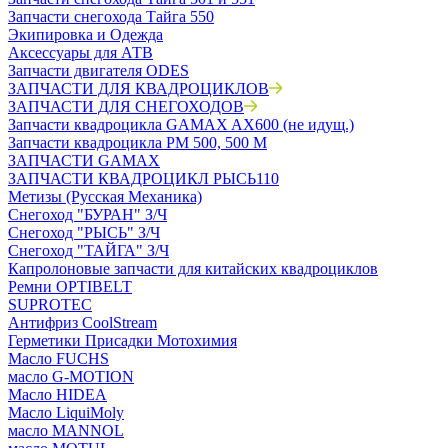
Запчасти снегохода Тайга 550
Экипировка и Одежда
Аксессуары для АТВ
Запчасти двигателя ODES
ЗАПЧАСТИ ДЛЯ КВАДРОЦИКЛОВ
ЗАПЧАСТИ ДЛЯ СНЕГОХОДОВ
Запчасти квадроцикла GAMAX AX600 (не идущ.)
Запчасти квадроцикла РМ 500, 500 М
ЗАПЧАСТИ GAMAX
ЗАПЧАСТИ КВАДРОЦИКЛ РЫСЬ110
Метизы (Русская Механика)
Снегоход "БУРАН" З/Ч
Снегоход "РЫСЬ" З/Ч
Снегоход "ТАЙГА" З/Ч
Капролоновые запчасти для китайских квадроциклов
Ремни OPTIBELT
SUPROTEC
Антифриз CoolStream
Герметики Присадки Мотохимия
Масло FUCHS
масло G-MOTION
Масло HIDEA
Масло LiquiMoly
масло MANNOL