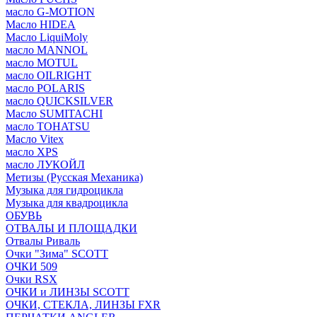
масло G-MOTION
Масло HIDEA
Масло LiquiMoly
масло MANNOL
масло MOTUL
масло OILRIGHT
масло POLARIS
масло QUICKSILVER
Масло SUMITACHI
масло TOHATSU
Масло Vitex
масло XPS
масло ЛУКОЙЛ
Метизы (Русская Механика)
Музыка для гидроцикла
Музыка для квадроцикла
ОБУВЬ
ОТВАЛЫ И ПЛОЩАДКИ
Отвалы Риваль
Очки "Зима" SCOTT
ОЧКИ 509
Очки RSX
ОЧКИ и ЛИНЗЫ SCOTT
ОЧКИ, СТЕКЛА, ЛИНЗЫ FXR