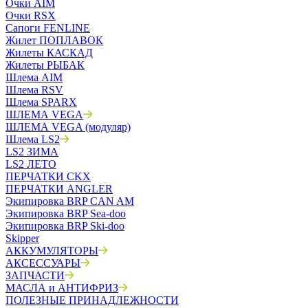
Очки AIM
Очки RSX
Сапоги FENLINE
Жилет ПОПЛАВОК
Жилеты КАСКАД
Жилеты РЫБАК
Шлема AIM
Шлема RSV
Шлема SPARX
ШЛЕМА VEGA
ШЛЕМА VEGA (модуляр)
Шлема LS2
LS2 ЗИМА
LS2 ЛЕТО
ПЕРЧАТКИ CKX
ПЕРЧАТКИ ANGLER
Экипировка BRP CAN AM
Экипировка BRP Sea-doo
Экипировка BRP Ski-doo
Skipper
АККУМУЛЯТОРЫ
АКСЕССУАРЫ
ЗАПЧАСТИ
МАСЛА и АНТИФРИЗ
ПОЛЕЗНЫЕ ПРИНАДЛЕЖНОСТИ