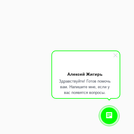
0
Заказ
Мой аккаунт
Оставьте пожелание и предложение
Заполните форму и директор ответит вам лично
Алексей Жигирь
Здравствуйте! Готов помочь
вам. Напишите мне, если у
вас появятся вопросы.
Нажимая на кнопку “ОТПРАВИТЬ”, вы принимаете
условия обработки данных