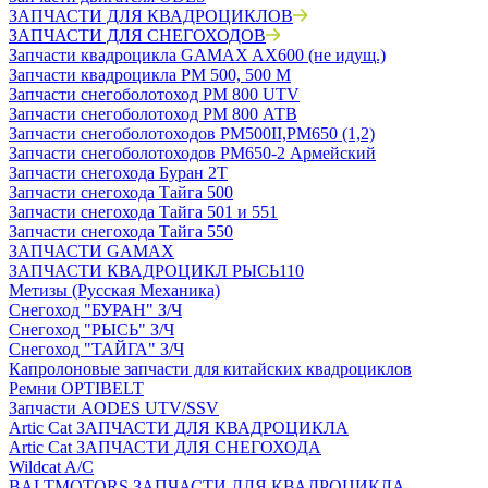
ЗАПЧАСТИ ДЛЯ КВАДРОЦИКЛОВ
ЗАПЧАСТИ ДЛЯ СНЕГОХОДОВ
Запчасти квадроцикла GAMAX AX600 (не идущ.)
Запчасти квадроцикла РМ 500, 500 М
Запчасти снегоболотоход РМ 800 UTV
Запчасти снегоболотоход РМ 800 АТВ
Запчасти снегоболотоходов РМ500II,РМ650 (1,2)
Запчасти снегоболотоходов РМ650-2 Армейский
Запчасти снегохода Буран 2Т
Запчасти снегохода Тайга 500
Запчасти снегохода Тайга 501 и 551
Запчасти снегохода Тайга 550
ЗАПЧАСТИ GAMAX
ЗАПЧАСТИ КВАДРОЦИКЛ РЫСЬ110
Метизы (Русская Механика)
Снегоход "БУРАН" З/Ч
Снегоход "РЫСЬ" З/Ч
Снегоход "ТАЙГА" З/Ч
Капролоновые запчасти для китайских квадроциклов
Ремни OPTIBELT
Запчасти AODES UTV/SSV
Artic Cat ЗАПЧАСТИ ДЛЯ КВАДРОЦИКЛА
Artic Cat ЗАПЧАСТИ ДЛЯ СНЕГОХОДА
Wildcat A/C
BALTMOTORS ЗАПЧАСТИ ДЛЯ КВАДРОЦИКЛА