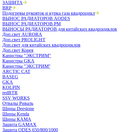
ЗАЩИТА
BRP
Подогревы рукояток и курка газа квадроцикл
ВЫНОС РАДИАТОРОВ AODES
ВЫНОС РАДИАТОРОВ РМ
ВЫНОСЫ РАДИАТОРОВ для китайских квадроциклов
Доп.свет AURORA
Доп.свет PROLIGHT
Доп.свет для китайских квадроциклов
Доп.свет Корея
Канистры "ЭКСТРИМ"
Канистры GKA
Канистры ''ЭКСТРИМ''
ARCTIC CAT
BASEG
GKA
KOLPIN
redBTR
SSV WORKS
Отвалы Риваль
Шины Deestone
Шины Kenda
Шины КАМА
Защита GAMAX
Защита ODES 650/800/1000