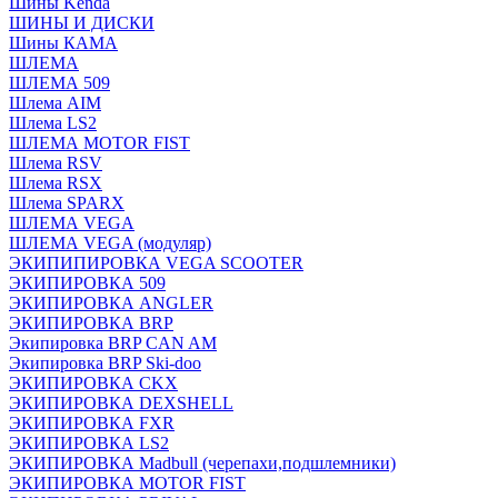
Шины Kenda
ШИНЫ И ДИСКИ
Шины КАМА
ШЛЕМА
ШЛЕМА 509
Шлема AIM
Шлема LS2
ШЛЕМА MOTOR FIST
Шлема RSV
Шлема RSX
Шлема SPARX
ШЛЕМА VEGA
ШЛЕМА VEGA (модуляр)
ЭКИПИПИРОВКА VEGA SCOOTER
ЭКИПИРОВКА 509
ЭКИПИРОВКА ANGLER
ЭКИПИРОВКА BRP
Экипировка BRP CAN AM
Экипировка BRP Ski-doo
ЭКИПИРОВКА CKX
ЭКИПИРОВКА DEXSHELL
ЭКИПИРОВКА FXR
ЭКИПИРОВКА LS2
ЭКИПИРОВКА Madbull (черепахи,подшлемники)
ЭКИПИРОВКА MOTOR FIST