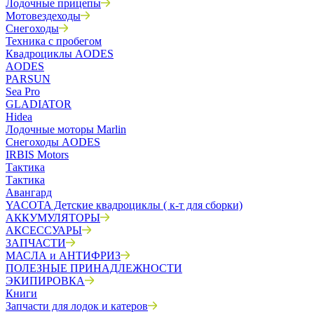
Лодочные прицепы
Мотовездеходы
Снегоходы
Техника с пробегом
Квадроциклы AODES
AODES
PARSUN
Sea Pro
GLADIATOR
Hidea
Лодочные моторы Marlin
Снегоходы AODES
IRBIS Motors
Тактика
Тактика
Авангард
YACOTA Детские квадроциклы ( к-т для сборки)
АККУМУЛЯТОРЫ
АКСЕССУАРЫ
ЗАПЧАСТИ
МАСЛА и АНТИФРИЗ
ПОЛЕЗНЫЕ ПРИНАДЛЕЖНОСТИ
ЭКИПИРОВКА
Книги
Запчасти для лодок и катеров