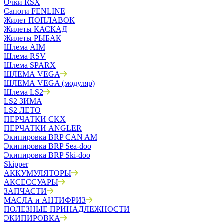
Очки RSX
Сапоги FENLINE
Жилет ПОПЛАВОК
Жилеты КАСКАД
Жилеты РЫБАК
Шлема AIM
Шлема RSV
Шлема SPARX
ШЛЕМА VEGA
ШЛЕМА VEGA (модуляр)
Шлема LS2
LS2 ЗИМА
LS2 ЛЕТО
ПЕРЧАТКИ CKX
ПЕРЧАТКИ ANGLER
Экипировка BRP CAN AM
Экипировка BRP Sea-doo
Экипировка BRP Ski-doo
Skipper
АККУМУЛЯТОРЫ
АКСЕССУАРЫ
ЗАПЧАСТИ
МАСЛА и АНТИФРИЗ
ПОЛЕЗНЫЕ ПРИНАДЛЕЖНОСТИ
ЭКИПИРОВКА