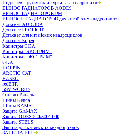
Подогревы рукояток и курка газа квадроцикл
ВЫНОС РАДИАТОРОВ AODES
ВЫНОС РАДИАТОРОВ РМ
ВЫНОСЫ РАДИАТОРОВ для китайских квадроциклов
Доп.свет AURORA
Доп.свет PROLIGHT
Доп.свет для китайских квадроциклов
Доп.свет Корея
Канистры GKA
Канистры ''ЭКСТРИМ''
Канистры "ЭКСТРИМ"
GKA
KOLPIN
ARCTIC CAT
BASEG
redBTR
SSV WORKS
Отвалы Риваль
Шины Kenda
Шины КАМА
Защита GAMAX
Защита ODES 650/800/1000
Защита STELS
Защита для китайских квадроциклов
ЗАЩИТА BRP