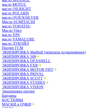
масло MANNOL
масло MOTUL
масло OILRIGHT
масло POLARIS
масло QUICKSILVER
Масло SUMITACHI
масло TOHATSU
Масло Vitex
масло XPS
масло YAMALUBE
масло ЛУКОЙЛ
Прочее ГСМ
ЭКИПИРОВКА Madbull (черепахи,подшлемники)
ЭКИПИРОВКА 509
ЭКИПИРОВКА DEXSHELL
ЭКИПИРОВКА FXR
ЭКИПИРОВКА MOTOR FIST
ЭКИПИРОВКА PRIVAL
ЭКИПИРОВКА SCOTT
ЭКИПИРОВКА STARKS
ЭКИПИРОВКА VISION
Экипировка прочее
Банданы
КОСТЮМЫ
МАСКИ и ОЧКИ