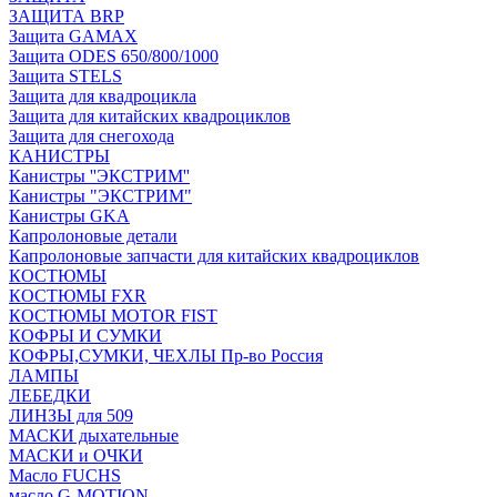
ЗАЩИТА BRP
Защита GAMAX
Защита ODES 650/800/1000
Защита STELS
Защита для квадроцикла
Защита для китайских квадроциклов
Защита для снегохода
КАНИСТРЫ
Канистры ''ЭКСТРИМ''
Канистры "ЭКСТРИМ"
Канистры GKA
Капролоновые детали
Капролоновые запчасти для китайских квадроциклов
КОСТЮМЫ
КОСТЮМЫ FXR
КОСТЮМЫ MOTOR FIST
КОФРЫ И СУМКИ
КОФРЫ,СУМКИ, ЧЕХЛЫ Пр-во Россия
ЛАМПЫ
ЛЕБЕДКИ
ЛИНЗЫ для 509
МАСКИ дыхательные
МАСКИ и ОЧКИ
Масло FUCHS
масло G-MOTION