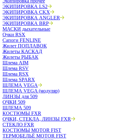
Экипировка прочее
ЭКИПИРОВКА LS2
ЭКИПИРОВКА CKX
ЭКИПИРОВКА ANGLER
ЭКИПИРОВКА BRP
МАСКИ дыхательные
Очки RSX
Сапоги FENLINE
Жилет ПОПЛАВОК
Жилеты КАСКАД
Жилеты РЫБАК
Шлема AIM
Шлема RSV
Шлема RSX
Шлема SPARX
ШЛЕМА VEGA
ШЛЕМА VEGA (модуляр)
ЛИНЗЫ для 509
ОЧКИ 509
ШЛЕМА 509
КОСТЮМЫ FXR
ОЧКИ, СТЕКЛА, ЛИНЗЫ FXR
СТЕКЛО FXR
КОСТЮМЫ MOTOR FIST
ТЕРМОБЕЛЬЁ MOTOR FIST