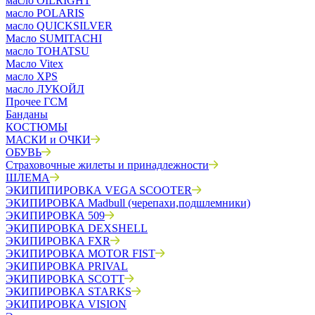
масло OILRIGHT
масло POLARIS
масло QUICKSILVER
Масло SUMITACHI
масло TOHATSU
Масло Vitex
масло XPS
масло ЛУКОЙЛ
Прочее ГСМ
Банданы
КОСТЮМЫ
МАСКИ и ОЧКИ
ОБУВЬ
Страховочные жилеты и принадлежности
ШЛЕМА
ЭКИПИПИРОВКА VEGA SCOOTER
ЭКИПИРОВКА Madbull (черепахи,подшлемники)
ЭКИПИРОВКА 509
ЭКИПИРОВКА DEXSHELL
ЭКИПИРОВКА FXR
ЭКИПИРОВКА MOTOR FIST
ЭКИПИРОВКА PRIVAL
ЭКИПИРОВКА SCOTT
ЭКИПИРОВКА STARKS
ЭКИПИРОВКА VISION