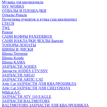
Музыка для квадроцикла
SSV WORKS
ОТВАЛЫ И ПЛОЩАДКИ
Отвалы Риваль
Подогревы рукояток и курка газа квадроцикл
LTECH
TWL
Разное
САНИ КОФРЫ PANZERBOX
САНИ НАКЛАДКИ ЧЕХЛЫ Бьюско
ТОПОРЫ,ЛОПАТЫ
ШИНЫ И ДИСКИ
Шины Deestone
Шины Kenda
Шины КАМА
ЗАПЧАСТИ AODES
Запчасти AODES UTV/SSV
ЗАПЧАСТИ ARGO
ЗАПЧАСТИ ARTIC CAT
Artic Cat ЗАПЧАСТИ ДЛЯ КВАДРОЦИКЛА
Artic Cat ЗАПЧАСТИ ДЛЯ СНЕГОХОДА
Wildcat A/C
ЗАПЧАСТИ ATV 110 EAGLE
ЗАПЧАСТИ BALTMOTORS
BALTMOTORS ЗАПЧАСТИ ДЛЯ КВАДРОЦИКЛА