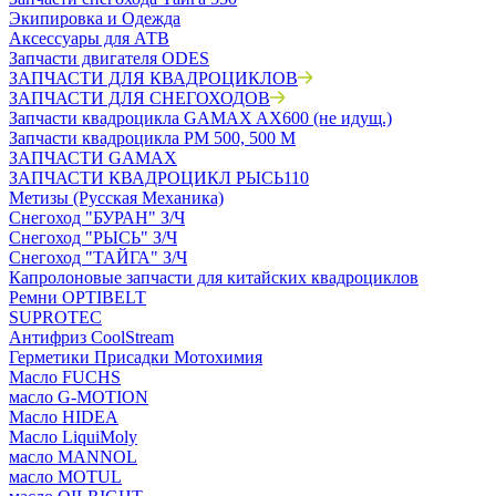
Экипировка и Одежда
Аксессуары для АТВ
Запчасти двигателя ODES
ЗАПЧАСТИ ДЛЯ КВАДРОЦИКЛОВ
ЗАПЧАСТИ ДЛЯ СНЕГОХОДОВ
Запчасти квадроцикла GAMAX AX600 (не идущ.)
Запчасти квадроцикла РМ 500, 500 М
ЗАПЧАСТИ GAMAX
ЗАПЧАСТИ КВАДРОЦИКЛ РЫСЬ110
Метизы (Русская Механика)
Снегоход "БУРАН" З/Ч
Снегоход "РЫСЬ" З/Ч
Снегоход "ТАЙГА" З/Ч
Капролоновые запчасти для китайских квадроциклов
Ремни OPTIBELT
SUPROTEC
Антифриз CoolStream
Герметики Присадки Мотохимия
Масло FUCHS
масло G-MOTION
Масло HIDEA
Масло LiquiMoly
масло MANNOL
масло MOTUL