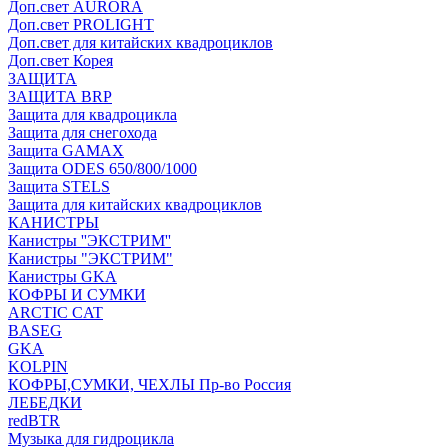
Доп.свет AURORA
Доп.свет PROLIGHT
Доп.свет для китайских квадроциклов
Доп.свет Корея
ЗАЩИТА
ЗАЩИТА BRP
Защита для квадроцикла
Защита для снегохода
Защита GAMAX
Защита ODES 650/800/1000
Защита STELS
Защита для китайских квадроциклов
КАНИСТРЫ
Канистры ''ЭКСТРИМ''
Канистры "ЭКСТРИМ"
Канистры GKA
КОФРЫ И СУМКИ
ARCTIC CAT
BASEG
GKA
KOLPIN
КОФРЫ,СУМКИ, ЧЕХЛЫ Пр-во Россия
ЛЕБЕДКИ
redBTR
Музыка для гидроцикла