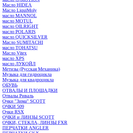
Масло HIDEA
Масло LiquiMoly
масло MANNOL
масло MOTUL
масло OILRIGHT
масло POLARIS
масло QUICKSILVER
Масло SUMITACHI
масло TOHATSU
Масло Vitex
масло XPS
масло ЛУКОЙЛ
Метизы (Русская Механика)
Музыка для гидроцикла
Музыка для квадроцикла
ОБУВЬ
ОТВАЛЫ И ПЛОЩАДКИ
Отвалы Риваль
Очки "Зима" SCOTT
ОЧКИ 509
Очки RSX
ОЧКИ и ЛИНЗЫ SCOTT
ОЧКИ, СТЕКЛА, ЛИНЗЫ FXR
ПЕРЧАТКИ ANGLER