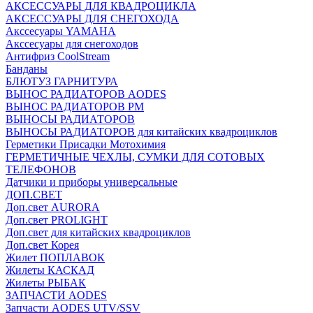
АКСЕССУАРЫ ДЛЯ КВАДРОЦИКЛА
АКСЕССУАРЫ ДЛЯ СНЕГОХОДА
Акссесуары YAMAHA
Акссесуары для снегоходов
Антифриз CoolStream
Банданы
БЛЮТУЗ ГАРНИТУРА
ВЫНОС РАДИАТОРОВ AODES
ВЫНОС РАДИАТОРОВ РМ
ВЫНОСЫ РАДИАТОРОВ
ВЫНОСЫ РАДИАТОРОВ для китайских квадроциклов
Герметики Присадки Мотохимия
ГЕРМЕТИЧНЫЕ ЧЕХЛЫ, СУМКИ ДЛЯ СОТОВЫХ
ТЕЛЕФОНОВ
Датчики и приборы универсальные
ДОП.СВЕТ
Доп.свет AURORA
Доп.свет PROLIGHT
Доп.свет для китайских квадроциклов
Доп.свет Корея
Жилет ПОПЛАВОК
Жилеты КАСКАД
Жилеты РЫБАК
ЗАПЧАСТИ AODES
Запчасти AODES UTV/SSV