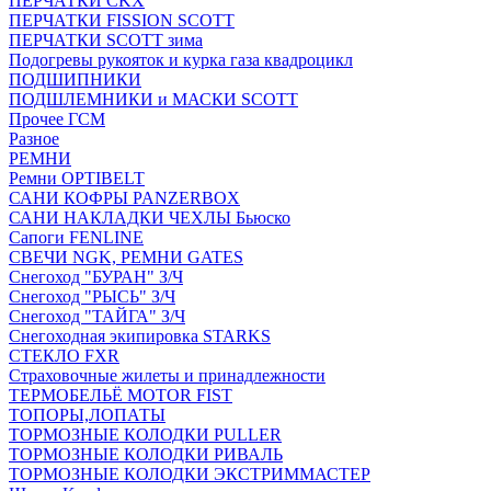
ПЕРЧАТКИ CKX
ПЕРЧАТКИ FISSION SCOTT
ПЕРЧАТКИ SCOTT зима
Подогревы рукояток и курка газа квадроцикл
ПОДШИПНИКИ
ПОДШЛЕМНИКИ и МАСКИ SCOTT
Прочее ГСМ
Разное
РЕМНИ
Ремни OPTIBELT
САНИ КОФРЫ PANZERBOX
САНИ НАКЛАДКИ ЧЕХЛЫ Бьюско
Сапоги FENLINE
СВЕЧИ NGK, РЕМНИ GATES
Снегоход "БУРАН" З/Ч
Снегоход "РЫСЬ" З/Ч
Снегоход "ТАЙГА" З/Ч
Снегоходная экипировка STARKS
СТЕКЛО FXR
Страховочные жилеты и принадлежности
ТЕРМОБЕЛЬЁ MOTOR FIST
ТОПОРЫ,ЛОПАТЫ
ТОРМОЗНЫЕ КОЛОДКИ PULLER
ТОРМОЗНЫЕ КОЛОДКИ РИВАЛЬ
ТОРМОЗНЫЕ КОЛОДКИ ЭКСТРИММАСТЕР