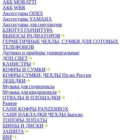
АКБ MORATTI
АКБ WBR
Аксессуары ODES
Акссесуары YAMAHA
Акссесуары для снегоходов
БЛЮТУЗ ГАРНИТУРА
ВЫНОСЫ РАДИАТОРОВ
ГЕРМЕТИЧНЫЕ ЧЕХЛЫ, СУМКИ ДЛЯ СОТОВЫХ
ТЕЛЕФОНОВ
Датчики и приборы универсальные
ДОП.СВЕТ
КАНИСТРЫ
КОФРЫ И СУМКИ
КОФРЫ,СУМКИ, ЧЕХЛЫ Пр-во Россия
ЛЕБЕДКИ
Музыка для гидроцикла
Музыка для квадроцикла
ОТВАЛЫ И ПЛОЩАДКИ
Разное
САНИ КОФРЫ PANZERBOX
САНИ НАКЛАДКИ ЧЕХЛЫ Бьюско
ТОПОРЫ,ЛОПАТЫ
ШИНЫ И ДИСКИ
ЗАЩИТА
BRP