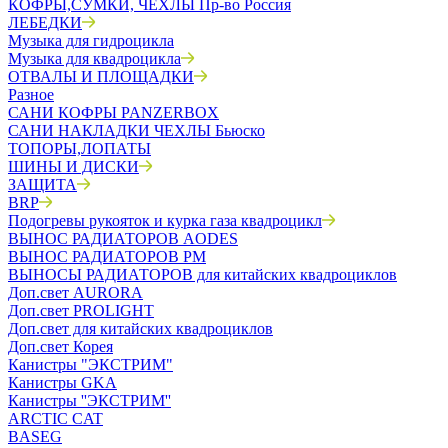
КОФРЫ,СУМКИ, ЧЕХЛЫ Пр-во Россия
ЛЕБЕДКИ
Музыка для гидроцикла
Музыка для квадроцикла
ОТВАЛЫ И ПЛОЩАДКИ
Разное
САНИ КОФРЫ PANZERBOX
САНИ НАКЛАДКИ ЧЕХЛЫ Бьюско
ТОПОРЫ,ЛОПАТЫ
ШИНЫ И ДИСКИ
ЗАЩИТА
BRP
Подогревы рукояток и курка газа квадроцикл
ВЫНОС РАДИАТОРОВ AODES
ВЫНОС РАДИАТОРОВ РМ
ВЫНОСЫ РАДИАТОРОВ для китайских квадроциклов
Доп.свет AURORA
Доп.свет PROLIGHT
Доп.свет для китайских квадроциклов
Доп.свет Корея
Канистры "ЭКСТРИМ"
Канистры GKA
Канистры ''ЭКСТРИМ''
ARCTIC CAT
BASEG