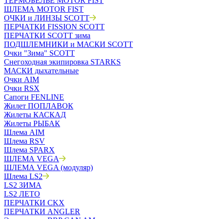
ТЕРМОБЕЛЬЁ MOTOR FIST
ШЛЕМА MOTOR FIST
ОЧКИ и ЛИНЗЫ SCOTT
ПЕРЧАТКИ FISSION SCOTT
ПЕРЧАТКИ SCOTT зима
ПОДШЛЕМНИКИ и МАСКИ SCOTT
Очки "Зима" SCOTT
Снегоходная экипировка STARKS
МАСКИ дыхательные
Очки AIM
Очки RSX
Сапоги FENLINE
Жилет ПОПЛАВОК
Жилеты КАСКАД
Жилеты РЫБАК
Шлема AIM
Шлема RSV
Шлема SPARX
ШЛЕМА VEGA
ШЛЕМА VEGA (модуляр)
Шлема LS2
LS2 ЗИМА
LS2 ЛЕТО
ПЕРЧАТКИ CKX
ПЕРЧАТКИ ANGLER