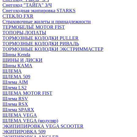
Снегоход "ТАЙГА" З/Ч
Снегоходная экипировка STARKS
СТЕКЛО FXR
Страховочные жилеты и принадлежности
ТЕРМОБЕЛЬЁ MOTOR FIST
ТОПОРЫ,ЛОПАТЫ
ТОРМОЗНЫЕ КОЛОДКИ PULLER
ТОРМОЗНЫЕ КОЛОДКИ РИВАЛЬ
ТОРМОЗНЫЕ КОЛОДКИ ЭКСТРИММАСТЕР
Шины Kenda
ШИНЫ И ДИСКИ
Шины КАМА
ШЛЕМА
ШЛЕМА 509
Шлема AIM
Шлема LS2
ШЛЕМА MOTOR FIST
Шлема RSV
Шлема RSX
Шлема SPARX
ШЛЕМА VEGA
ШЛЕМА VEGA (модуляр)
ЭКИПИПИРОВКА VEGA SCOOTER
ЭКИПИРОВКА 509