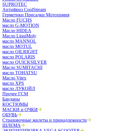
SUPROTEC
Антифриз CoolStream
Герметики Присадки Мотохимия
Масло FUCHS
масло G-MOTION
Масло HIDEA
Масло LiquiMoly
масло MANNOL
масло MOTUL
масло OILRIGHT
масло POLARIS
масло QUICKSILVER
Масло SUMITACHI
масло TOHATSU
Масло Vitex
масло XPS
масло ЛУКОЙЛ
Прочее ГСМ
Банданы
КОСТЮМЫ
МАСКИ и ОЧКИ
ОБУВЬ
Страховочные жилеты и принадлежности
ШЛЕМА
ЭКИПИПИРОВКА VEGA SCOOTER