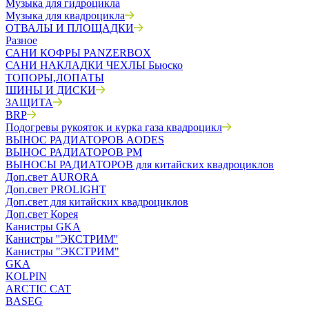
Музыка для гидроцикла
Музыка для квадроцикла
ОТВАЛЫ И ПЛОЩАДКИ
Разное
САНИ КОФРЫ PANZERBOX
САНИ НАКЛАДКИ ЧЕХЛЫ Бьюско
ТОПОРЫ,ЛОПАТЫ
ШИНЫ И ДИСКИ
ЗАЩИТА
BRP
Подогревы рукояток и курка газа квадроцикл
ВЫНОС РАДИАТОРОВ AODES
ВЫНОС РАДИАТОРОВ РМ
ВЫНОСЫ РАДИАТОРОВ для китайских квадроциклов
Доп.свет AURORA
Доп.свет PROLIGHT
Доп.свет для китайских квадроциклов
Доп.свет Корея
Канистры GKA
Канистры ''ЭКСТРИМ''
Канистры "ЭКСТРИМ"
GKA
KOLPIN
ARCTIC CAT
BASEG