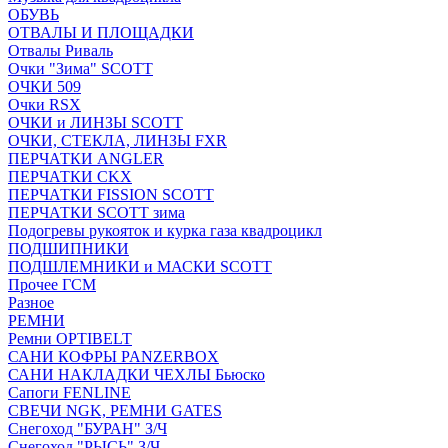
ОБУВЬ
ОТВАЛЫ И ПЛОЩАДКИ
Отвалы Риваль
Очки "Зима" SCOTT
ОЧКИ 509
Очки RSX
ОЧКИ и ЛИНЗЫ SCOTT
ОЧКИ, СТЕКЛА, ЛИНЗЫ FXR
ПЕРЧАТКИ ANGLER
ПЕРЧАТКИ CKX
ПЕРЧАТКИ FISSION SCOTT
ПЕРЧАТКИ SCOTT зима
Подогревы рукояток и курка газа квадроцикл
ПОДШИПНИКИ
ПОДШЛЕМНИКИ и МАСКИ SCOTT
Прочее ГСМ
Разное
РЕМНИ
Ремни OPTIBELT
САНИ КОФРЫ PANZERBOX
САНИ НАКЛАДКИ ЧЕХЛЫ Бьюско
Сапоги FENLINE
СВЕЧИ NGK, РЕМНИ GATES
Снегоход "БУРАН" З/Ч
Снегоход "РЫСЬ" З/Ч