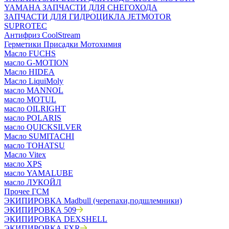
YAMAHA ЗАПЧАСТИ ДЛЯ СНЕГОХОДА
ЗАПЧАСТИ ДЛЯ ГИДРОЦИКЛА JETMOTOR
SUPROTEC
Антифриз CoolStream
Герметики Присадки Мотохимия
Масло FUCHS
масло G-MOTION
Масло HIDEA
Масло LiquiMoly
масло MANNOL
масло MOTUL
масло OILRIGHT
масло POLARIS
масло QUICKSILVER
Масло SUMITACHI
масло TOHATSU
Масло Vitex
масло XPS
масло YAMALUBE
масло ЛУКОЙЛ
Прочее ГСМ
ЭКИПИРОВКА Madbull (черепахи,подшлемники)
ЭКИПИРОВКА 509
ЭКИПИРОВКА DEXSHELL
ЭКИПИРОВКА FXR