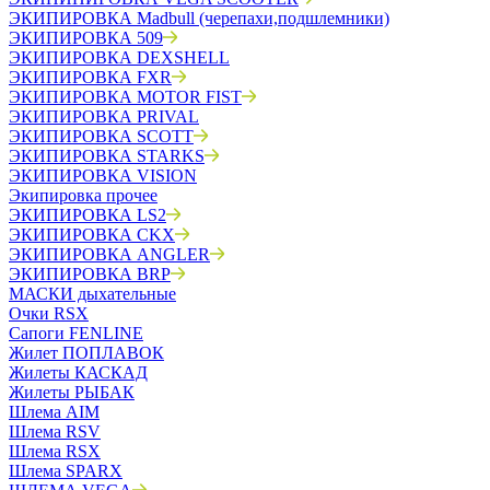
ЭКИПИРОВКА Madbull (черепахи,подшлемники)
ЭКИПИРОВКА 509
ЭКИПИРОВКА DEXSHELL
ЭКИПИРОВКА FXR
ЭКИПИРОВКА MOTOR FIST
ЭКИПИРОВКА PRIVAL
ЭКИПИРОВКА SCOTT
ЭКИПИРОВКА STARKS
ЭКИПИРОВКА VISION
Экипировка прочее
ЭКИПИРОВКА LS2
ЭКИПИРОВКА CKX
ЭКИПИРОВКА ANGLER
ЭКИПИРОВКА BRP
МАСКИ дыхательные
Очки RSX
Сапоги FENLINE
Жилет ПОПЛАВОК
Жилеты КАСКАД
Жилеты РЫБАК
Шлема AIM
Шлема RSV
Шлема RSX
Шлема SPARX