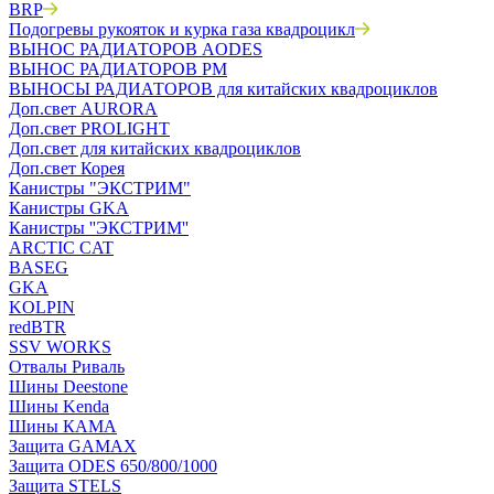
BRP
Подогревы рукояток и курка газа квадроцикл
ВЫНОС РАДИАТОРОВ AODES
ВЫНОС РАДИАТОРОВ РМ
ВЫНОСЫ РАДИАТОРОВ для китайских квадроциклов
Доп.свет AURORA
Доп.свет PROLIGHT
Доп.свет для китайских квадроциклов
Доп.свет Корея
Канистры "ЭКСТРИМ"
Канистры GKA
Канистры ''ЭКСТРИМ''
ARCTIC CAT
BASEG
GKA
KOLPIN
redBTR
SSV WORKS
Отвалы Риваль
Шины Deestone
Шины Kenda
Шины КАМА
Защита GAMAX
Защита ODES 650/800/1000
Защита STELS