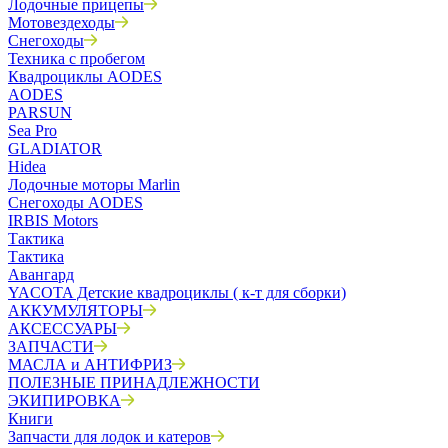
Лодочные прицепы
Мотовездеходы
Снегоходы
Техника с пробегом
Квадроциклы AODES
AODES
PARSUN
Sea Pro
GLADIATOR
Hidea
Лодочные моторы Marlin
Снегоходы AODES
IRBIS Motors
Тактика
Тактика
Авангард
YACOTA Детские квадроциклы ( к-т для сборки)
АККУМУЛЯТОРЫ
АКСЕССУАРЫ
ЗАПЧАСТИ
МАСЛА и АНТИФРИЗ
ПОЛЕЗНЫЕ ПРИНАДЛЕЖНОСТИ
ЭКИПИРОВКА
Книги
Запчасти для лодок и катеров