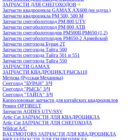
ЗАПЧАСТИ ДЛЯ СНЕГОХОДОВ
Запчасти квадроцикла GAMAX AX600 (не идущ.)
Запчасти квадроцикла РМ 500, 500 М
Запчасти снегоболотоход РМ 800 UTV
Запчасти снегоболотоход РМ 800 АТВ
Запчасти снегоболотоходов РМ500II,РМ650 (1,2)
Запчасти снегоболотоходов РМ650-2 Армейский
Запчасти снегохода Буран 2Т
Запчасти снегохода Тайга 500
Запчасти снегохода Тайга 501 и 551
Запчасти снегохода Тайга 550
ЗАПЧАСТИ GAMAX
ЗАПЧАСТИ КВАДРОЦИКЛ РЫСЬ110
Метизы (Русская Механика)
Снегоход "БУРАН" З/Ч
Снегоход "РЫСЬ" З/Ч
Снегоход "ТАЙГА" З/Ч
Капролоновые запчасти для китайских квадроциклов
Ремни OPTIBELT
Запчасти AODES UTV/SSV
Artic Cat ЗАПЧАСТИ ДЛЯ КВАДРОЦИКЛА
Artic Cat ЗАПЧАСТИ ДЛЯ СНЕГОХОДА
Wildcat A/C
BALTMOTORS ЗАПЧАСТИ ДЛЯ КВАДРОЦИКЛА
BRP ЗАПЧАСТИ ДЛЯ ГИДРОЦИКЛА