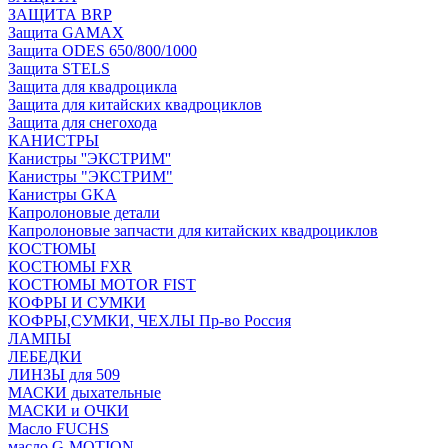
ЗАЩИТА BRP
Защита GAMAX
Защита ODES 650/800/1000
Защита STELS
Защита для квадроцикла
Защита для китайских квадроциклов
Защита для снегохода
КАНИСТРЫ
Канистры ''ЭКСТРИМ''
Канистры "ЭКСТРИМ"
Канистры GKA
Капролоновые детали
Капролоновые запчасти для китайских квадроциклов
КОСТЮМЫ
КОСТЮМЫ FXR
КОСТЮМЫ MOTOR FIST
КОФРЫ И СУМКИ
КОФРЫ,СУМКИ, ЧЕХЛЫ Пр-во Россия
ЛАМПЫ
ЛЕБЕДКИ
ЛИНЗЫ для 509
МАСКИ дыхательные
МАСКИ и ОЧКИ
Масло FUCHS
масло G-MOTION