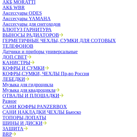
АКБ MORATTI
АКБ WBR
Аксессуары ODES
Акссесуары YAMAHA
Акссесуары для снегоходов
БЛЮТУЗ ГАРНИТУРА
ВЫНОСЫ РАДИАТОРОВ
ГЕРМЕТИЧНЫЕ ЧЕХЛЫ, СУМКИ ДЛЯ СОТОВЫХ
ТЕЛЕФОНОВ
Датчики и приборы универсальные
ДОП.СВЕТ
КАНИСТРЫ
КОФРЫ И СУМКИ
КОФРЫ,СУМКИ, ЧЕХЛЫ Пр-во Россия
ЛЕБЕДКИ
Музыка для гидроцикла
Музыка для квадроцикла
ОТВАЛЫ И ПЛОЩАДКИ
Разное
САНИ КОФРЫ PANZERBOX
САНИ НАКЛАДКИ ЧЕХЛЫ Бьюско
ТОПОРЫ,ЛОПАТЫ
ШИНЫ И ДИСКИ
ЗАЩИТА
BRP