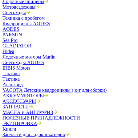
Лодочные прицепы
Мотовездеходы
Снегоходы
Техника с пробегом
Квадроциклы AODES
AODES
PARSUN
Sea Pro
GLADIATOR
Hidea
Лодочные моторы Marlin
Снегоходы AODES
IRBIS Motors
Тактика
Тактика
Авангард
YACOTA Детские квадроциклы ( к-т для сборки)
АККУМУЛЯТОРЫ
АКСЕССУАРЫ
ЗАПЧАСТИ
МАСЛА и АНТИФРИЗ
ПОЛЕЗНЫЕ ПРИНАДЛЕЖНОСТИ
ЭКИПИРОВКА
Книги
Запчасти для лодок и катеров