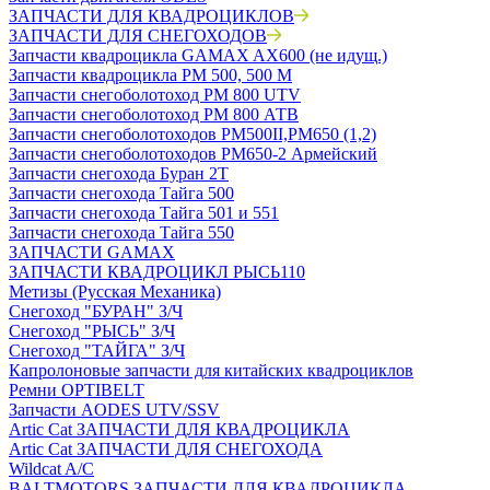
ЗАПЧАСТИ ДЛЯ КВАДРОЦИКЛОВ
ЗАПЧАСТИ ДЛЯ СНЕГОХОДОВ
Запчасти квадроцикла GAMAX AX600 (не идущ.)
Запчасти квадроцикла РМ 500, 500 М
Запчасти снегоболотоход РМ 800 UTV
Запчасти снегоболотоход РМ 800 АТВ
Запчасти снегоболотоходов РМ500II,РМ650 (1,2)
Запчасти снегоболотоходов РМ650-2 Армейский
Запчасти снегохода Буран 2Т
Запчасти снегохода Тайга 500
Запчасти снегохода Тайга 501 и 551
Запчасти снегохода Тайга 550
ЗАПЧАСТИ GAMAX
ЗАПЧАСТИ КВАДРОЦИКЛ РЫСЬ110
Метизы (Русская Механика)
Снегоход "БУРАН" З/Ч
Снегоход "РЫСЬ" З/Ч
Снегоход "ТАЙГА" З/Ч
Капролоновые запчасти для китайских квадроциклов
Ремни OPTIBELT
Запчасти AODES UTV/SSV
Artic Cat ЗАПЧАСТИ ДЛЯ КВАДРОЦИКЛА
Artic Cat ЗАПЧАСТИ ДЛЯ СНЕГОХОДА
Wildcat A/C
BALTMOTORS ЗАПЧАСТИ ДЛЯ КВАДРОЦИКЛА