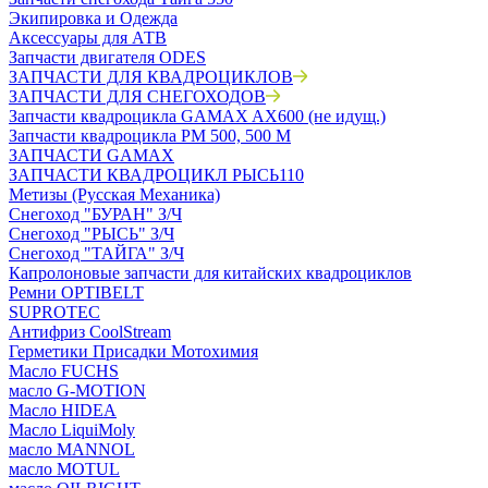
Экипировка и Одежда
Аксессуары для АТВ
Запчасти двигателя ODES
ЗАПЧАСТИ ДЛЯ КВАДРОЦИКЛОВ
ЗАПЧАСТИ ДЛЯ СНЕГОХОДОВ
Запчасти квадроцикла GAMAX AX600 (не идущ.)
Запчасти квадроцикла РМ 500, 500 М
ЗАПЧАСТИ GAMAX
ЗАПЧАСТИ КВАДРОЦИКЛ РЫСЬ110
Метизы (Русская Механика)
Снегоход "БУРАН" З/Ч
Снегоход "РЫСЬ" З/Ч
Снегоход "ТАЙГА" З/Ч
Капролоновые запчасти для китайских квадроциклов
Ремни OPTIBELT
SUPROTEC
Антифриз CoolStream
Герметики Присадки Мотохимия
Масло FUCHS
масло G-MOTION
Масло HIDEA
Масло LiquiMoly
масло MANNOL
масло MOTUL