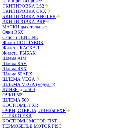
Экипировка прочее
ЭКИПИРОВКА LS2
ЭКИПИРОВКА CKX
ЭКИПИРОВКА ANGLER
ЭКИПИРОВКА BRP
МАСКИ дыхательные
Очки RSX
Сапоги FENLINE
Жилет ПОПЛАВОК
Жилеты КАСКАД
Жилеты РЫБАК
Шлема AIM
Шлема RSV
Шлема RSX
Шлема SPARX
ШЛЕМА VEGA
ШЛЕМА VEGA (модуляр)
ЛИНЗЫ для 509
ОЧКИ 509
ШЛЕМА 509
КОСТЮМЫ FXR
ОЧКИ, СТЕКЛА, ЛИНЗЫ FXR
СТЕКЛО FXR
КОСТЮМЫ MOTOR FIST
ТЕРМОБЕЛЬЁ MOTOR FIST