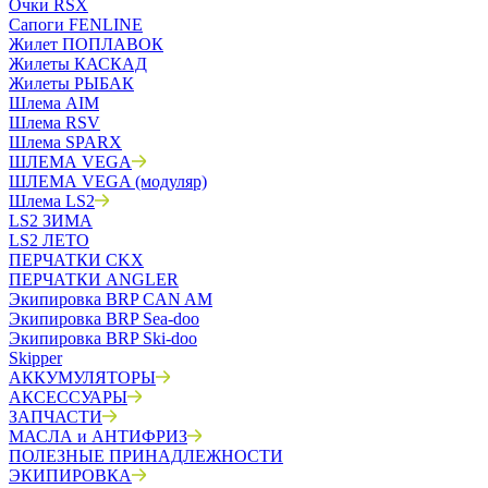
Очки RSX
Сапоги FENLINE
Жилет ПОПЛАВОК
Жилеты КАСКАД
Жилеты РЫБАК
Шлема AIM
Шлема RSV
Шлема SPARX
ШЛЕМА VEGA
ШЛЕМА VEGA (модуляр)
Шлема LS2
LS2 ЗИМА
LS2 ЛЕТО
ПЕРЧАТКИ CKX
ПЕРЧАТКИ ANGLER
Экипировка BRP CAN AM
Экипировка BRP Sea-doo
Экипировка BRP Ski-doo
Skipper
АККУМУЛЯТОРЫ
АКСЕССУАРЫ
ЗАПЧАСТИ
МАСЛА и АНТИФРИЗ
ПОЛЕЗНЫЕ ПРИНАДЛЕЖНОСТИ
ЭКИПИРОВКА