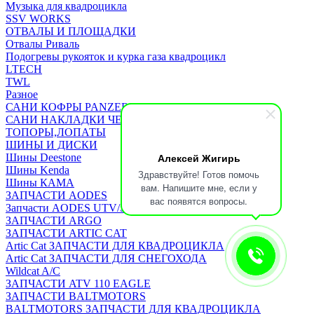
Музыка для квадроцикла
SSV WORKS
ОТВАЛЫ И ПЛОЩАДКИ
Отвалы Риваль
Подогревы рукояток и курка газа квадроцикл
LTECH
TWL
Разное
САНИ КОФРЫ PANZERBOX
САНИ НАКЛАДКИ ЧЕХЛЫ Бьюско
ТОПОРЫ,ЛОПАТЫ
ШИНЫ И ДИСКИ
Алексей Жигирь
Шины Deestone
Шины Kenda
Здравствуйте! Готов помочь
Шины КАМА
вам. Напишите мне, если у
ЗАПЧАСТИ AODES
вас появятся вопросы.
Запчасти AODES UTV/SSV
ЗАПЧАСТИ ARGO
ЗАПЧАСТИ ARTIC CAT
Artic Cat ЗАПЧАСТИ ДЛЯ КВАДРОЦИКЛА
Artic Cat ЗАПЧАСТИ ДЛЯ СНЕГОХОДА
Wildcat A/C
ЗАПЧАСТИ ATV 110 EAGLE
ЗАПЧАСТИ BALTMOTORS
BALTMOTORS ЗАПЧАСТИ ДЛЯ КВАДРОЦИКЛА