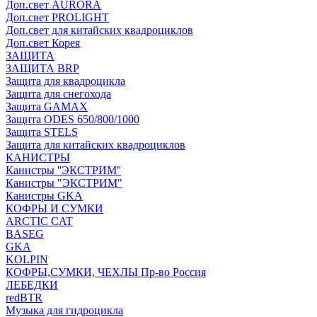
Доп.свет AURORA
Доп.свет PROLIGHT
Доп.свет для китайских квадроциклов
Доп.свет Корея
ЗАЩИТА
ЗАЩИТА BRP
Защита для квадроцикла
Защита для снегохода
Защита GAMAX
Защита ODES 650/800/1000
Защита STELS
Защита для китайских квадроциклов
КАНИСТРЫ
Канистры ''ЭКСТРИМ''
Канистры "ЭКСТРИМ"
Канистры GKA
КОФРЫ И СУМКИ
ARCTIC CAT
BASEG
GKA
KOLPIN
КОФРЫ,СУМКИ, ЧЕХЛЫ Пр-во Россия
ЛЕБЕДКИ
redBTR
Музыка для гидроцикла