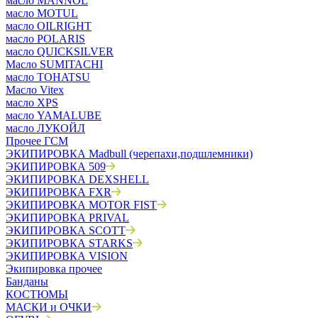
масло MANNOL
масло MOTUL
масло OILRIGHT
масло POLARIS
масло QUICKSILVER
Масло SUMITACHI
масло TOHATSU
Масло Vitex
масло XPS
масло YAMALUBE
масло ЛУКОЙЛ
Прочее ГСМ
ЭКИПИРОВКА Madbull (черепахи,подшлемники)
ЭКИПИРОВКА 509
ЭКИПИРОВКА DEXSHELL
ЭКИПИРОВКА FXR
ЭКИПИРОВКА MOTOR FIST
ЭКИПИРОВКА PRIVAL
ЭКИПИРОВКА SCOTT
ЭКИПИРОВКА STARKS
ЭКИПИРОВКА VISION
Экипировка прочее
Банданы
КОСТЮМЫ
МАСКИ и ОЧКИ