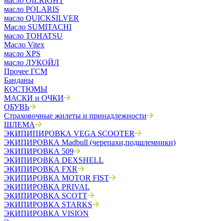
масло OILRIGHT
масло POLARIS
масло QUICKSILVER
Масло SUMITACHI
масло TOHATSU
Масло Vitex
масло XPS
масло ЛУКОЙЛ
Прочее ГСМ
Банданы
КОСТЮМЫ
МАСКИ и ОЧКИ
ОБУВЬ
Страховочные жилеты и принадлежности
ШЛЕМА
ЭКИПИПИРОВКА VEGA SCOOTER
ЭКИПИРОВКА Madbull (черепахи,подшлемники)
ЭКИПИРОВКА 509
ЭКИПИРОВКА DEXSHELL
ЭКИПИРОВКА FXR
ЭКИПИРОВКА MOTOR FIST
ЭКИПИРОВКА PRIVAL
ЭКИПИРОВКА SCOTT
ЭКИПИРОВКА STARKS
ЭКИПИРОВКА VISION