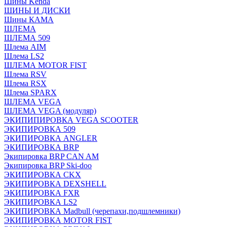
Шины Kenda
ШИНЫ И ДИСКИ
Шины КАМА
ШЛЕМА
ШЛЕМА 509
Шлема AIM
Шлема LS2
ШЛЕМА MOTOR FIST
Шлема RSV
Шлема RSX
Шлема SPARX
ШЛЕМА VEGA
ШЛЕМА VEGA (модуляр)
ЭКИПИПИРОВКА VEGA SCOOTER
ЭКИПИРОВКА 509
ЭКИПИРОВКА ANGLER
ЭКИПИРОВКА BRP
Экипировка BRP CAN AM
Экипировка BRP Ski-doo
ЭКИПИРОВКА CKX
ЭКИПИРОВКА DEXSHELL
ЭКИПИРОВКА FXR
ЭКИПИРОВКА LS2
ЭКИПИРОВКА Madbull (черепахи,подшлемники)
ЭКИПИРОВКА MOTOR FIST