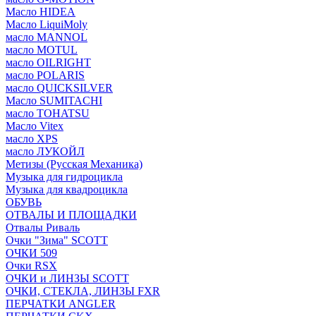
Масло HIDEA
Масло LiquiMoly
масло MANNOL
масло MOTUL
масло OILRIGHT
масло POLARIS
масло QUICKSILVER
Масло SUMITACHI
масло TOHATSU
Масло Vitex
масло XPS
масло ЛУКОЙЛ
Метизы (Русская Механика)
Музыка для гидроцикла
Музыка для квадроцикла
ОБУВЬ
ОТВАЛЫ И ПЛОЩАДКИ
Отвалы Риваль
Очки "Зима" SCOTT
ОЧКИ 509
Очки RSX
ОЧКИ и ЛИНЗЫ SCOTT
ОЧКИ, СТЕКЛА, ЛИНЗЫ FXR
ПЕРЧАТКИ ANGLER