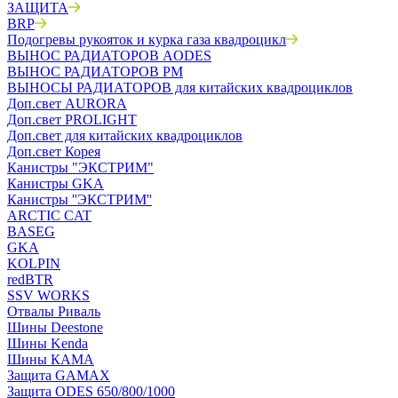
ЗАЩИТА
BRP
Подогревы рукояток и курка газа квадроцикл
ВЫНОС РАДИАТОРОВ AODES
ВЫНОС РАДИАТОРОВ РМ
ВЫНОСЫ РАДИАТОРОВ для китайских квадроциклов
Доп.свет AURORA
Доп.свет PROLIGHT
Доп.свет для китайских квадроциклов
Доп.свет Корея
Канистры "ЭКСТРИМ"
Канистры GKA
Канистры ''ЭКСТРИМ''
ARCTIC CAT
BASEG
GKA
KOLPIN
redBTR
SSV WORKS
Отвалы Риваль
Шины Deestone
Шины Kenda
Шины КАМА
Защита GAMAX
Защита ODES 650/800/1000