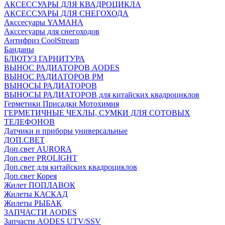
АКСЕССУАРЫ ДЛЯ КВАДРОЦИКЛА
АКСЕССУАРЫ ДЛЯ СНЕГОХОДА
Акссесуары YAMAHA
Акссесуары для снегоходов
Антифриз CoolStream
Банданы
БЛЮТУЗ ГАРНИТУРА
ВЫНОС РАДИАТОРОВ AODES
ВЫНОС РАДИАТОРОВ РМ
ВЫНОСЫ РАДИАТОРОВ
ВЫНОСЫ РАДИАТОРОВ для китайских квадроциклов
Герметики Присадки Мотохимия
ГЕРМЕТИЧНЫЕ ЧЕХЛЫ, СУМКИ ДЛЯ СОТОВЫХ
ТЕЛЕФОНОВ
Датчики и приборы универсальные
ДОП.СВЕТ
Доп.свет AURORA
Доп.свет PROLIGHT
Доп.свет для китайских квадроциклов
Доп.свет Корея
Жилет ПОПЛАВОК
Жилеты КАСКАД
Жилеты РЫБАК
ЗАПЧАСТИ AODES
Запчасти AODES UTV/SSV