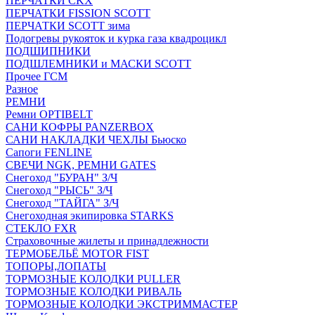
ПЕРЧАТКИ CKX
ПЕРЧАТКИ FISSION SCOTT
ПЕРЧАТКИ SCOTT зима
Подогревы рукояток и курка газа квадроцикл
ПОДШИПНИКИ
ПОДШЛЕМНИКИ и МАСКИ SCOTT
Прочее ГСМ
Разное
РЕМНИ
Ремни OPTIBELT
САНИ КОФРЫ PANZERBOX
САНИ НАКЛАДКИ ЧЕХЛЫ Бьюско
Сапоги FENLINE
СВЕЧИ NGK, РЕМНИ GATES
Снегоход "БУРАН" З/Ч
Снегоход "РЫСЬ" З/Ч
Снегоход "ТАЙГА" З/Ч
Снегоходная экипировка STARKS
СТЕКЛО FXR
Страховочные жилеты и принадлежности
ТЕРМОБЕЛЬЁ MOTOR FIST
ТОПОРЫ,ЛОПАТЫ
ТОРМОЗНЫЕ КОЛОДКИ PULLER
ТОРМОЗНЫЕ КОЛОДКИ РИВАЛЬ
ТОРМОЗНЫЕ КОЛОДКИ ЭКСТРИММАСТЕР