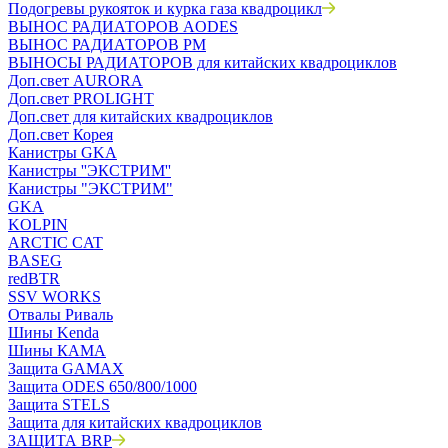
Подогревы рукояток и курка газа квадроцикл
ВЫНОС РАДИАТОРОВ AODES
ВЫНОС РАДИАТОРОВ РМ
ВЫНОСЫ РАДИАТОРОВ для китайских квадроциклов
Доп.свет AURORA
Доп.свет PROLIGHT
Доп.свет для китайских квадроциклов
Доп.свет Корея
Канистры GKA
Канистры ''ЭКСТРИМ''
Канистры "ЭКСТРИМ"
GKA
KOLPIN
ARCTIC CAT
BASEG
redBTR
SSV WORKS
Отвалы Риваль
Шины Kenda
Шины КАМА
Защита GAMAX
Защита ODES 650/800/1000
Защита STELS
Защита для китайских квадроциклов
ЗАЩИТА BRP