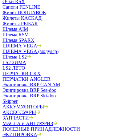
Очки RSX
Сапоги FENLINE
Жилет ПОПЛАВОК
Жилеты КАСКАД
Жилеты РЫБАК
Шлема AIM
Шлема RSV
Шлема SPARX
ШЛЕМА VEGA
ШЛЕМА VEGA (модуляр)
Шлема LS2
LS2 ЗИМА
LS2 ЛЕТО
ПЕРЧАТКИ CKX
ПЕРЧАТКИ ANGLER
Экипировка BRP CAN AM
Экипировка BRP Sea-doo
Экипировка BRP Ski-doo
Skipper
АККУМУЛЯТОРЫ
АКСЕССУАРЫ
ЗАПЧАСТИ
МАСЛА и АНТИФРИЗ
ПОЛЕЗНЫЕ ПРИНАДЛЕЖНОСТИ
ЭКИПИРОВКА