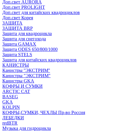
Доп.свет AURORA
Доп.свет PROLIGHT
Доп.свет для китайских квадроциклов
Доп.свет Корея
ЗАЩИТА
ЗАЩИТА BRP
Защита для квадроцикла
Защита для снегохода
Защита GAMAX
Защита ODES 650/800/1000
Защита STELS
Защита для китайских квадроциклов
КАНИСТРЫ
Канистры ''ЭКСТРИМ''
Канистры "ЭКСТРИМ"
Канистры GKA
КОФРЫ И СУМКИ
ARCTIC CAT
BASEG
GKA
KOLPIN
КОФРЫ,СУМКИ, ЧЕХЛЫ Пр-во Россия
ЛЕБЕДКИ
redBTR
Музыка для гидроцикла