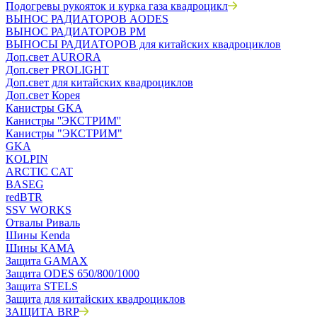
Подогревы рукояток и курка газа квадроцикл
ВЫНОС РАДИАТОРОВ AODES
ВЫНОС РАДИАТОРОВ РМ
ВЫНОСЫ РАДИАТОРОВ для китайских квадроциклов
Доп.свет AURORA
Доп.свет PROLIGHT
Доп.свет для китайских квадроциклов
Доп.свет Корея
Канистры GKA
Канистры ''ЭКСТРИМ''
Канистры "ЭКСТРИМ"
GKA
KOLPIN
ARCTIC CAT
BASEG
redBTR
SSV WORKS
Отвалы Риваль
Шины Kenda
Шины КАМА
Защита GAMAX
Защита ODES 650/800/1000
Защита STELS
Защита для китайских квадроциклов
ЗАЩИТА BRP