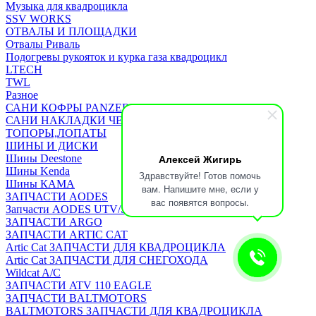
Музыка для квадроцикла
SSV WORKS
ОТВАЛЫ И ПЛОЩАДКИ
Отвалы Риваль
Подогревы рукояток и курка газа квадроцикл
LTECH
TWL
Разное
САНИ КОФРЫ PANZERBOX
САНИ НАКЛАДКИ ЧЕХЛЫ Бьюско
ТОПОРЫ,ЛОПАТЫ
ШИНЫ И ДИСКИ
Алексей Жигирь
Шины Deestone
Шины Kenda
Здравствуйте! Готов помочь
Шины КАМА
вам. Напишите мне, если у
ЗАПЧАСТИ AODES
вас появятся вопросы.
Запчасти AODES UTV/SSV
ЗАПЧАСТИ ARGO
ЗАПЧАСТИ ARTIC CAT
Artic Cat ЗАПЧАСТИ ДЛЯ КВАДРОЦИКЛА
Artic Cat ЗАПЧАСТИ ДЛЯ СНЕГОХОДА
Wildcat A/C
ЗАПЧАСТИ ATV 110 EAGLE
ЗАПЧАСТИ BALTMOTORS
BALTMOTORS ЗАПЧАСТИ ДЛЯ КВАДРОЦИКЛА