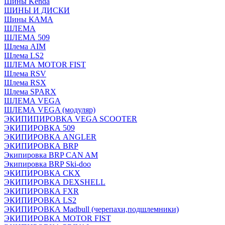
Шины Kenda
ШИНЫ И ДИСКИ
Шины КАМА
ШЛЕМА
ШЛЕМА 509
Шлема AIM
Шлема LS2
ШЛЕМА MOTOR FIST
Шлема RSV
Шлема RSX
Шлема SPARX
ШЛЕМА VEGA
ШЛЕМА VEGA (модуляр)
ЭКИПИПИРОВКА VEGA SCOOTER
ЭКИПИРОВКА 509
ЭКИПИРОВКА ANGLER
ЭКИПИРОВКА BRP
Экипировка BRP CAN AM
Экипировка BRP Ski-doo
ЭКИПИРОВКА CKX
ЭКИПИРОВКА DEXSHELL
ЭКИПИРОВКА FXR
ЭКИПИРОВКА LS2
ЭКИПИРОВКА Madbull (черепахи,подшлемники)
ЭКИПИРОВКА MOTOR FIST