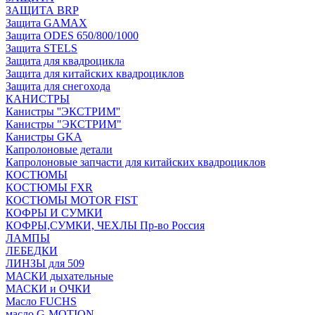
ЗАЩИТА BRP
Защита GAMAX
Защита ODES 650/800/1000
Защита STELS
Защита для квадроцикла
Защита для китайских квадроциклов
Защита для снегохода
КАНИСТРЫ
Канистры ''ЭКСТРИМ''
Канистры "ЭКСТРИМ"
Канистры GKA
Капролоновые детали
Капролоновые запчасти для китайских квадроциклов
КОСТЮМЫ
КОСТЮМЫ FXR
КОСТЮМЫ MOTOR FIST
КОФРЫ И СУМКИ
КОФРЫ,СУМКИ, ЧЕХЛЫ Пр-во Россия
ЛАМПЫ
ЛЕБЕДКИ
ЛИНЗЫ для 509
МАСКИ дыхательные
МАСКИ и ОЧКИ
Масло FUCHS
масло G-MOTION