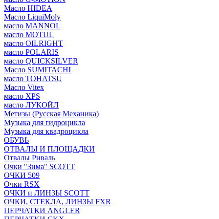
Масло HIDEA
Масло LiquiMoly
масло MANNOL
масло MOTUL
масло OILRIGHT
масло POLARIS
масло QUICKSILVER
Масло SUMITACHI
масло TOHATSU
Масло Vitex
масло XPS
масло ЛУКОЙЛ
Метизы (Русская Механика)
Музыка для гидроцикла
Музыка для квадроцикла
ОБУВЬ
ОТВАЛЫ И ПЛОЩАДКИ
Отвалы Риваль
Очки "Зима" SCOTT
ОЧКИ 509
Очки RSX
ОЧКИ и ЛИНЗЫ SCOTT
ОЧКИ, СТЕКЛА, ЛИНЗЫ FXR
ПЕРЧАТКИ ANGLER