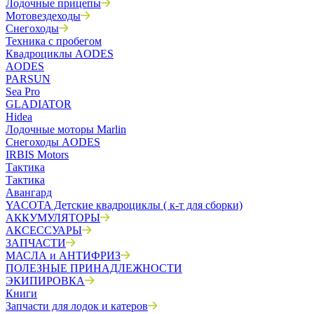
Лодочные прицепы
Мотовездеходы
Снегоходы
Техника с пробегом
Квадроциклы AODES
AODES
PARSUN
Sea Pro
GLADIATOR
Hidea
Лодочные моторы Marlin
Снегоходы AODES
IRBIS Motors
Тактика
Тактика
Авангард
YACOTA Детские квадроциклы ( к-т для сборки)
АККУМУЛЯТОРЫ
АКСЕССУАРЫ
ЗАПЧАСТИ
МАСЛА и АНТИФРИЗ
ПОЛЕЗНЫЕ ПРИНАДЛЕЖНОСТИ
ЭКИПИРОВКА
Книги
Запчасти для лодок и катеров