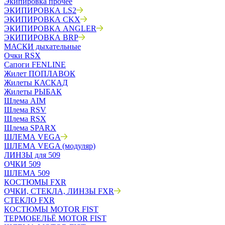
Экипировка прочее
ЭКИПИРОВКА LS2
ЭКИПИРОВКА CKX
ЭКИПИРОВКА ANGLER
ЭКИПИРОВКА BRP
МАСКИ дыхательные
Очки RSX
Сапоги FENLINE
Жилет ПОПЛАВОК
Жилеты КАСКАД
Жилеты РЫБАК
Шлема AIM
Шлема RSV
Шлема RSX
Шлема SPARX
ШЛЕМА VEGA
ШЛЕМА VEGA (модуляр)
ЛИНЗЫ для 509
ОЧКИ 509
ШЛЕМА 509
КОСТЮМЫ FXR
ОЧКИ, СТЕКЛА, ЛИНЗЫ FXR
СТЕКЛО FXR
КОСТЮМЫ MOTOR FIST
ТЕРМОБЕЛЬЁ MOTOR FIST