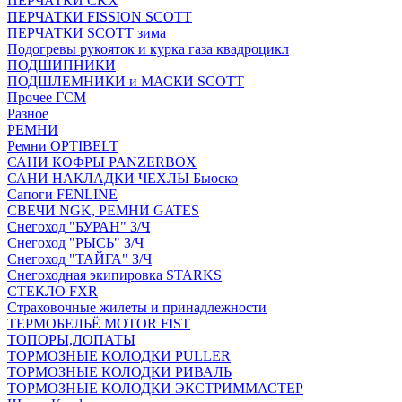
ПЕРЧАТКИ CKX
ПЕРЧАТКИ FISSION SCOTT
ПЕРЧАТКИ SCOTT зима
Подогревы рукояток и курка газа квадроцикл
ПОДШИПНИКИ
ПОДШЛЕМНИКИ и МАСКИ SCOTT
Прочее ГСМ
Разное
РЕМНИ
Ремни OPTIBELT
САНИ КОФРЫ PANZERBOX
САНИ НАКЛАДКИ ЧЕХЛЫ Бьюско
Сапоги FENLINE
СВЕЧИ NGK, РЕМНИ GATES
Снегоход "БУРАН" З/Ч
Снегоход "РЫСЬ" З/Ч
Снегоход "ТАЙГА" З/Ч
Снегоходная экипировка STARKS
СТЕКЛО FXR
Страховочные жилеты и принадлежности
ТЕРМОБЕЛЬЁ MOTOR FIST
ТОПОРЫ,ЛОПАТЫ
ТОРМОЗНЫЕ КОЛОДКИ PULLER
ТОРМОЗНЫЕ КОЛОДКИ РИВАЛЬ
ТОРМОЗНЫЕ КОЛОДКИ ЭКСТРИММАСТЕР