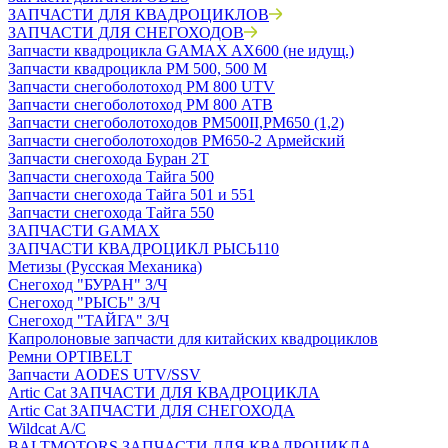
ЗАПЧАСТИ ДЛЯ КВАДРОЦИКЛОВ
ЗАПЧАСТИ ДЛЯ СНЕГОХОДОВ
Запчасти квадроцикла GAMAX AX600 (не идущ.)
Запчасти квадроцикла РМ 500, 500 М
Запчасти снегоболотоход РМ 800 UTV
Запчасти снегоболотоход РМ 800 АТВ
Запчасти снегоболотоходов РМ500II,РМ650 (1,2)
Запчасти снегоболотоходов РМ650-2 Армейский
Запчасти снегохода Буран 2Т
Запчасти снегохода Тайга 500
Запчасти снегохода Тайга 501 и 551
Запчасти снегохода Тайга 550
ЗАПЧАСТИ GAMAX
ЗАПЧАСТИ КВАДРОЦИКЛ РЫСЬ110
Метизы (Русская Механика)
Снегоход "БУРАН" З/Ч
Снегоход "РЫСЬ" З/Ч
Снегоход "ТАЙГА" З/Ч
Капролоновые запчасти для китайских квадроциклов
Ремни OPTIBELT
Запчасти AODES UTV/SSV
Artic Cat ЗАПЧАСТИ ДЛЯ КВАДРОЦИКЛА
Artic Cat ЗАПЧАСТИ ДЛЯ СНЕГОХОДА
Wildcat A/C
BALTMOTORS ЗАПЧАСТИ ДЛЯ КВАДРОЦИКЛА