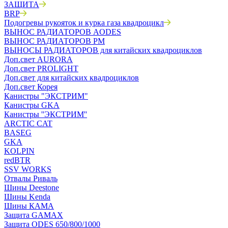
ЗАЩИТА
BRP
Подогревы рукояток и курка газа квадроцикл
ВЫНОС РАДИАТОРОВ AODES
ВЫНОС РАДИАТОРОВ РМ
ВЫНОСЫ РАДИАТОРОВ для китайских квадроциклов
Доп.свет AURORA
Доп.свет PROLIGHT
Доп.свет для китайских квадроциклов
Доп.свет Корея
Канистры "ЭКСТРИМ"
Канистры GKA
Канистры ''ЭКСТРИМ''
ARCTIC CAT
BASEG
GKA
KOLPIN
redBTR
SSV WORKS
Отвалы Риваль
Шины Deestone
Шины Kenda
Шины КАМА
Защита GAMAX
Защита ODES 650/800/1000