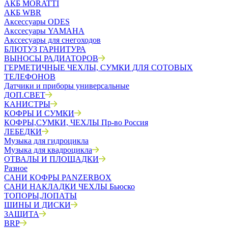
АКБ MORATTI
АКБ WBR
Аксессуары ODES
Акссесуары YAMAHA
Акссесуары для снегоходов
БЛЮТУЗ ГАРНИТУРА
ВЫНОСЫ РАДИАТОРОВ
ГЕРМЕТИЧНЫЕ ЧЕХЛЫ, СУМКИ ДЛЯ СОТОВЫХ
ТЕЛЕФОНОВ
Датчики и приборы универсальные
ДОП.СВЕТ
КАНИСТРЫ
КОФРЫ И СУМКИ
КОФРЫ,СУМКИ, ЧЕХЛЫ Пр-во Россия
ЛЕБЕДКИ
Музыка для гидроцикла
Музыка для квадроцикла
ОТВАЛЫ И ПЛОЩАДКИ
Разное
САНИ КОФРЫ PANZERBOX
САНИ НАКЛАДКИ ЧЕХЛЫ Бьюско
ТОПОРЫ,ЛОПАТЫ
ШИНЫ И ДИСКИ
ЗАЩИТА
BRP