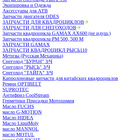
Экипировка и Одежда
Аксессуары для АТВ
Запчасти двигателя ODES
ЗАПЧАСТИ ДЛЯ КВАДРОЦИКЛОВ
ЗАПЧАСТИ ДЛЯ СНЕГОХОДОВ
Запчасти квадроцикла GAMAX AX600 (не идущ.)
Запчасти квадроцикла РМ 500, 500 М
ЗАПЧАСТИ GAMAX
ЗАПЧАСТИ КВАДРОЦИКЛ РЫСЬ110
Метизы (Русская Механика)
Снегоход "БУРАН" З/Ч
Снегоход "РЫСЬ" З/Ч
Снегоход "ТАЙГА" З/Ч
Капролоновые запчасти для китайских квадроциклов
Ремни OPTIBELT
SUPROTEC
Антифриз CoolStream
Герметики Присадки Мотохимия
Масло FUCHS
масло G-MOTION
Масло HIDEA
Масло LiquiMoly
масло MANNOL
масло MOTUL