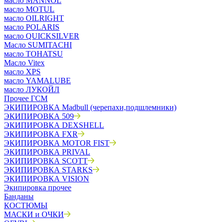
масло MANNOL
масло MOTUL
масло OILRIGHT
масло POLARIS
масло QUICKSILVER
Масло SUMITACHI
масло TOHATSU
Масло Vitex
масло XPS
масло YAMALUBE
масло ЛУКОЙЛ
Прочее ГСМ
ЭКИПИРОВКА Madbull (черепахи,подшлемники)
ЭКИПИРОВКА 509
ЭКИПИРОВКА DEXSHELL
ЭКИПИРОВКА FXR
ЭКИПИРОВКА MOTOR FIST
ЭКИПИРОВКА PRIVAL
ЭКИПИРОВКА SCOTT
ЭКИПИРОВКА STARKS
ЭКИПИРОВКА VISION
Экипировка прочее
Банданы
КОСТЮМЫ
МАСКИ и ОЧКИ