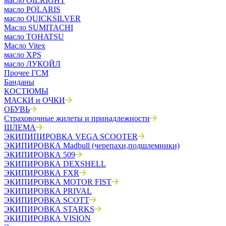
масло OILRIGHT
масло POLARIS
масло QUICKSILVER
Масло SUMITACHI
масло TOHATSU
Масло Vitex
масло XPS
масло ЛУКОЙЛ
Прочее ГСМ
Банданы
КОСТЮМЫ
МАСКИ и ОЧКИ
ОБУВЬ
Страховочные жилеты и принадлежности
ШЛЕМА
ЭКИПИПИРОВКА VEGA SCOOTER
ЭКИПИРОВКА Madbull (черепахи,подшлемники)
ЭКИПИРОВКА 509
ЭКИПИРОВКА DEXSHELL
ЭКИПИРОВКА FXR
ЭКИПИРОВКА MOTOR FIST
ЭКИПИРОВКА PRIVAL
ЭКИПИРОВКА SCOTT
ЭКИПИРОВКА STARKS
ЭКИПИРОВКА VISION