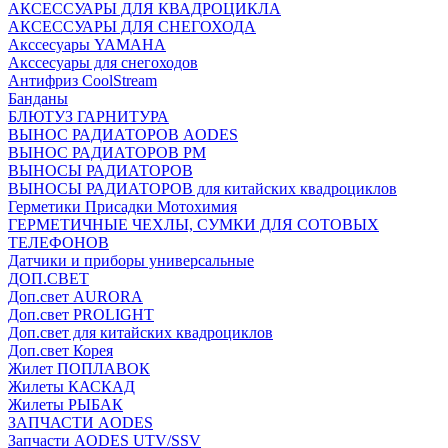
АКСЕССУАРЫ ДЛЯ КВАДРОЦИКЛА
АКСЕССУАРЫ ДЛЯ СНЕГОХОДА
Акссесуары YAMAHA
Акссесуары для снегоходов
Антифриз CoolStream
Банданы
БЛЮТУЗ ГАРНИТУРА
ВЫНОС РАДИАТОРОВ AODES
ВЫНОС РАДИАТОРОВ РМ
ВЫНОСЫ РАДИАТОРОВ
ВЫНОСЫ РАДИАТОРОВ для китайских квадроциклов
Герметики Присадки Мотохимия
ГЕРМЕТИЧНЫЕ ЧЕХЛЫ, СУМКИ ДЛЯ СОТОВЫХ
ТЕЛЕФОНОВ
Датчики и приборы универсальные
ДОП.СВЕТ
Доп.свет AURORA
Доп.свет PROLIGHT
Доп.свет для китайских квадроциклов
Доп.свет Корея
Жилет ПОПЛАВОК
Жилеты КАСКАД
Жилеты РЫБАК
ЗАПЧАСТИ AODES
Запчасти AODES UTV/SSV