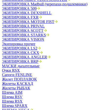
ЭКИПИРОВКА Madbull (черепахи,подшлемники)
ЭКИПИРОВКА 509
ЭКИПИРОВКА DEXSHELL
ЭКИПИРОВКА FXR
ЭКИПИРОВКА MOTOR FIST
ЭКИПИРОВКА PRIVAL
ЭКИПИРОВКА SCOTT
ЭКИПИРОВКА STARKS
ЭКИПИРОВКА VISION
Экипировка прочее
ЭКИПИРОВКА LS2
ЭКИПИРОВКА CKX
ЭКИПИРОВКА ANGLER
ЭКИПИРОВКА BRP
МАСКИ дыхательные
Очки RSX
Сапоги FENLINE
Жилет ПОПЛАВОК
Жилеты КАСКАД
Жилеты РЫБАК
Шлема AIM
Шлема RSV
Шлема RSX
Шлема SPARX