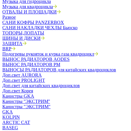
Музыка для гидроцикла
Музыка для квадроцикла
ОТВАЛЫ И ПЛОЩАДКИ
Разное
САНИ КОФРЫ PANZERBOX
САНИ НАКЛАДКИ ЧЕХЛЫ Бьюско
ТОПОРЫ,ЛОПАТЫ
ШИНЫ И ДИСКИ
ЗАЩИТА
BRP
Подогревы рукояток и курка газа квадроцикл
ВЫНОС РАДИАТОРОВ AODES
ВЫНОС РАДИАТОРОВ РМ
ВЫНОСЫ РАДИАТОРОВ для китайских квадроциклов
Доп.свет AURORA
Доп.свет PROLIGHT
Доп.свет для китайских квадроциклов
Доп.свет Корея
Канистры GKA
Канистры ''ЭКСТРИМ''
Канистры "ЭКСТРИМ"
GKA
KOLPIN
ARCTIC CAT
BASEG