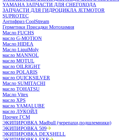
YAMAHA ЗАПЧАСТИ ДЛЯ СНЕГОХОДА
ЗАПЧАСТИ ДЛЯ ГИДРОЦИКЛА JETMOTOR
SUPROTEC
Антифриз CoolStream
Герметики Присадки Мотохимия
Масло FUCHS
масло G-MOTION
Масло HIDEA
Масло LiquiMoly
масло MANNOL
масло MOTUL
масло OILRIGHT
масло POLARIS
масло QUICKSILVER
Масло SUMITACHI
масло TOHATSU
Масло Vitex
масло XPS
масло YAMALUBE
масло ЛУКОЙЛ
Прочее ГСМ
ЭКИПИРОВКА Madbull (черепахи,подшлемники)
ЭКИПИРОВКА 509
ЭКИПИРОВКА DEXSHELL
ЭКИПИРОВКА FXR