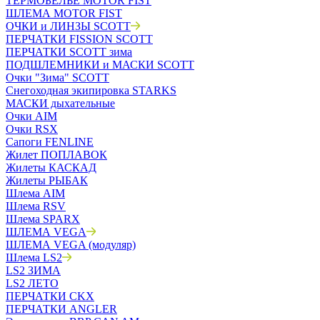
ТЕРМОБЕЛЬЁ MOTOR FIST
ШЛЕМА MOTOR FIST
ОЧКИ и ЛИНЗЫ SCOTT
ПЕРЧАТКИ FISSION SCOTT
ПЕРЧАТКИ SCOTT зима
ПОДШЛЕМНИКИ и МАСКИ SCOTT
Очки "Зима" SCOTT
Снегоходная экипировка STARKS
МАСКИ дыхательные
Очки AIM
Очки RSX
Сапоги FENLINE
Жилет ПОПЛАВОК
Жилеты КАСКАД
Жилеты РЫБАК
Шлема AIM
Шлема RSV
Шлема SPARX
ШЛЕМА VEGA
ШЛЕМА VEGA (модуляр)
Шлема LS2
LS2 ЗИМА
LS2 ЛЕТО
ПЕРЧАТКИ CKX
ПЕРЧАТКИ ANGLER