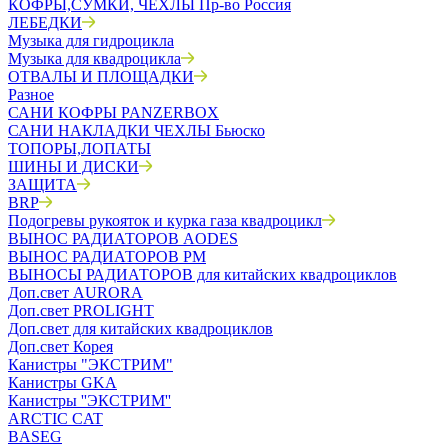
КОФРЫ,СУМКИ, ЧЕХЛЫ Пр-во Россия
ЛЕБЕДКИ
Музыка для гидроцикла
Музыка для квадроцикла
ОТВАЛЫ И ПЛОЩАДКИ
Разное
САНИ КОФРЫ PANZERBOX
САНИ НАКЛАДКИ ЧЕХЛЫ Бьюско
ТОПОРЫ,ЛОПАТЫ
ШИНЫ И ДИСКИ
ЗАЩИТА
BRP
Подогревы рукояток и курка газа квадроцикл
ВЫНОС РАДИАТОРОВ AODES
ВЫНОС РАДИАТОРОВ РМ
ВЫНОСЫ РАДИАТОРОВ для китайских квадроциклов
Доп.свет AURORA
Доп.свет PROLIGHT
Доп.свет для китайских квадроциклов
Доп.свет Корея
Канистры "ЭКСТРИМ"
Канистры GKA
Канистры ''ЭКСТРИМ''
ARCTIC CAT
BASEG