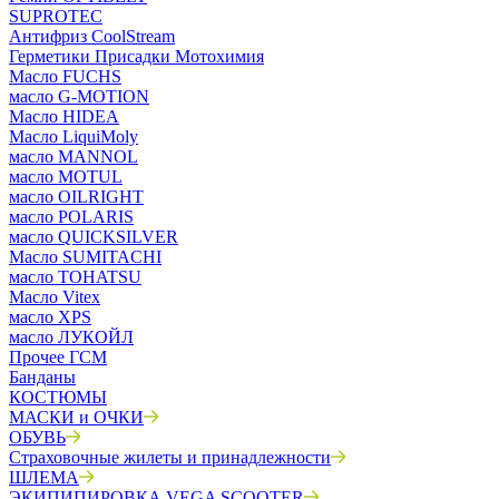
SUPROTEC
Антифриз CoolStream
Герметики Присадки Мотохимия
Масло FUCHS
масло G-MOTION
Масло HIDEA
Масло LiquiMoly
масло MANNOL
масло MOTUL
масло OILRIGHT
масло POLARIS
масло QUICKSILVER
Масло SUMITACHI
масло TOHATSU
Масло Vitex
масло XPS
масло ЛУКОЙЛ
Прочее ГСМ
Банданы
КОСТЮМЫ
МАСКИ и ОЧКИ
ОБУВЬ
Страховочные жилеты и принадлежности
ШЛЕМА
ЭКИПИПИРОВКА VEGA SCOOTER