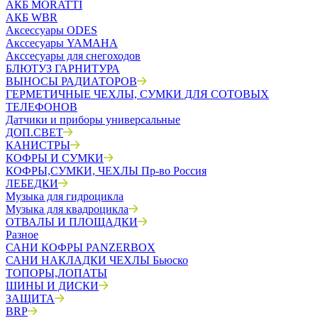
АКБ MORATTI
АКБ WBR
Аксессуары ODES
Акссесуары YAMAHA
Акссесуары для снегоходов
БЛЮТУЗ ГАРНИТУРА
ВЫНОСЫ РАДИАТОРОВ
ГЕРМЕТИЧНЫЕ ЧЕХЛЫ, СУМКИ ДЛЯ СОТОВЫХ
ТЕЛЕФОНОВ
Датчики и приборы универсальные
ДОП.СВЕТ
КАНИСТРЫ
КОФРЫ И СУМКИ
КОФРЫ,СУМКИ, ЧЕХЛЫ Пр-во Россия
ЛЕБЕДКИ
Музыка для гидроцикла
Музыка для квадроцикла
ОТВАЛЫ И ПЛОЩАДКИ
Разное
САНИ КОФРЫ PANZERBOX
САНИ НАКЛАДКИ ЧЕХЛЫ Бьюско
ТОПОРЫ,ЛОПАТЫ
ШИНЫ И ДИСКИ
ЗАЩИТА
BRP