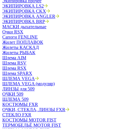
Экипировка прочее
ЭКИПИРОВКА LS2
ЭКИПИРОВКА CKX
ЭКИПИРОВКА ANGLER
ЭКИПИРОВКА BRP
МАСКИ дыхательные
Очки RSX
Сапоги FENLINE
Жилет ПОПЛАВОК
Жилеты КАСКАД
Жилеты РЫБАК
Шлема AIM
Шлема RSV
Шлема RSX
Шлема SPARX
ШЛЕМА VEGA
ШЛЕМА VEGA (модуляр)
ЛИНЗЫ для 509
ОЧКИ 509
ШЛЕМА 509
КОСТЮМЫ FXR
ОЧКИ, СТЕКЛА, ЛИНЗЫ FXR
СТЕКЛО FXR
КОСТЮМЫ MOTOR FIST
ТЕРМОБЕЛЬЁ MOTOR FIST