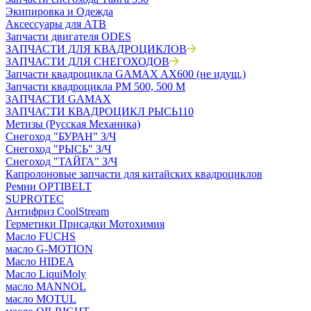
Экипировка и Одежда
Аксессуары для АТВ
Запчасти двигателя ODES
ЗАПЧАСТИ ДЛЯ КВАДРОЦИКЛОВ
ЗАПЧАСТИ ДЛЯ СНЕГОХОДОВ
Запчасти квадроцикла GAMAX AX600 (не идущ.)
Запчасти квадроцикла РМ 500, 500 М
ЗАПЧАСТИ GAMAX
ЗАПЧАСТИ КВАДРОЦИКЛ РЫСЬ110
Метизы (Русская Механика)
Снегоход "БУРАН" З/Ч
Снегоход "РЫСЬ" З/Ч
Снегоход "ТАЙГА" З/Ч
Капролоновые запчасти для китайских квадроциклов
Ремни OPTIBELT
SUPROTEC
Антифриз CoolStream
Герметики Присадки Мотохимия
Масло FUCHS
масло G-MOTION
Масло HIDEA
Масло LiquiMoly
масло MANNOL
масло MOTUL