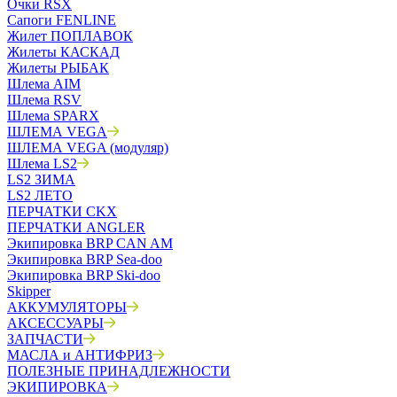
Очки RSX
Сапоги FENLINE
Жилет ПОПЛАВОК
Жилеты КАСКАД
Жилеты РЫБАК
Шлема AIM
Шлема RSV
Шлема SPARX
ШЛЕМА VEGA
ШЛЕМА VEGA (модуляр)
Шлема LS2
LS2 ЗИМА
LS2 ЛЕТО
ПЕРЧАТКИ CKX
ПЕРЧАТКИ ANGLER
Экипировка BRP CAN AM
Экипировка BRP Sea-doo
Экипировка BRP Ski-doo
Skipper
АККУМУЛЯТОРЫ
АКСЕССУАРЫ
ЗАПЧАСТИ
МАСЛА и АНТИФРИЗ
ПОЛЕЗНЫЕ ПРИНАДЛЕЖНОСТИ
ЭКИПИРОВКА