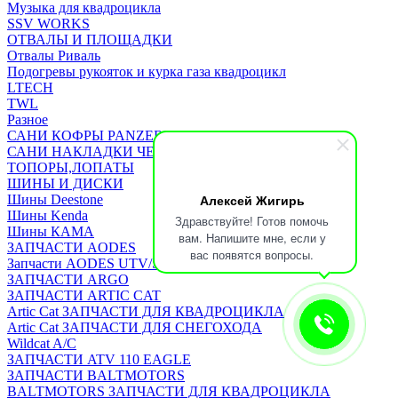
Музыка для квадроцикла
SSV WORKS
ОТВАЛЫ И ПЛОЩАДКИ
Отвалы Риваль
Подогревы рукояток и курка газа квадроцикл
LTECH
TWL
Разное
САНИ КОФРЫ PANZERBOX
САНИ НАКЛАДКИ ЧЕХЛЫ Бьюско
ТОПОРЫ,ЛОПАТЫ
ШИНЫ И ДИСКИ
Алексей Жигирь
Шины Deestone
Шины Kenda
Здравствуйте! Готов помочь
Шины КАМА
вам. Напишите мне, если у
ЗАПЧАСТИ AODES
вас появятся вопросы.
Запчасти AODES UTV/SSV
ЗАПЧАСТИ ARGO
ЗАПЧАСТИ ARTIC CAT
Artic Cat ЗАПЧАСТИ ДЛЯ КВАДРОЦИКЛА
Artic Cat ЗАПЧАСТИ ДЛЯ СНЕГОХОДА
Wildcat A/C
ЗАПЧАСТИ ATV 110 EAGLE
ЗАПЧАСТИ BALTMOTORS
BALTMOTORS ЗАПЧАСТИ ДЛЯ КВАДРОЦИКЛА