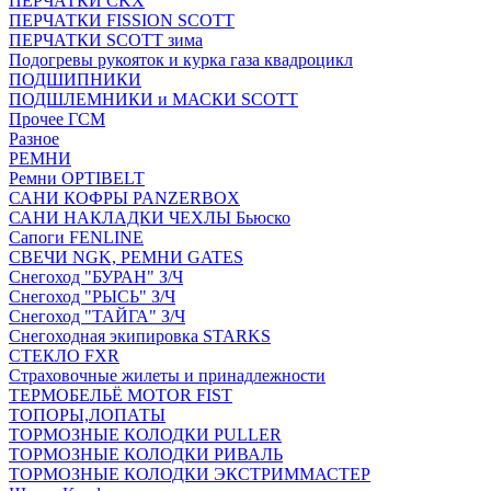
ПЕРЧАТКИ CKX
ПЕРЧАТКИ FISSION SCOTT
ПЕРЧАТКИ SCOTT зима
Подогревы рукояток и курка газа квадроцикл
ПОДШИПНИКИ
ПОДШЛЕМНИКИ и МАСКИ SCOTT
Прочее ГСМ
Разное
РЕМНИ
Ремни OPTIBELT
САНИ КОФРЫ PANZERBOX
САНИ НАКЛАДКИ ЧЕХЛЫ Бьюско
Сапоги FENLINE
СВЕЧИ NGK, РЕМНИ GATES
Снегоход "БУРАН" З/Ч
Снегоход "РЫСЬ" З/Ч
Снегоход "ТАЙГА" З/Ч
Снегоходная экипировка STARKS
СТЕКЛО FXR
Страховочные жилеты и принадлежности
ТЕРМОБЕЛЬЁ MOTOR FIST
ТОПОРЫ,ЛОПАТЫ
ТОРМОЗНЫЕ КОЛОДКИ PULLER
ТОРМОЗНЫЕ КОЛОДКИ РИВАЛЬ
ТОРМОЗНЫЕ КОЛОДКИ ЭКСТРИММАСТЕР