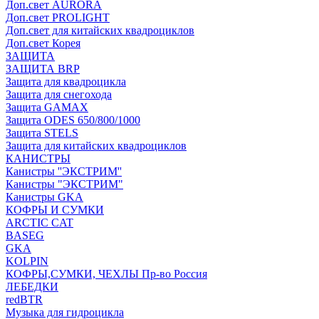
Доп.свет AURORA
Доп.свет PROLIGHT
Доп.свет для китайских квадроциклов
Доп.свет Корея
ЗАЩИТА
ЗАЩИТА BRP
Защита для квадроцикла
Защита для снегохода
Защита GAMAX
Защита ODES 650/800/1000
Защита STELS
Защита для китайских квадроциклов
КАНИСТРЫ
Канистры ''ЭКСТРИМ''
Канистры "ЭКСТРИМ"
Канистры GKA
КОФРЫ И СУМКИ
ARCTIC CAT
BASEG
GKA
KOLPIN
КОФРЫ,СУМКИ, ЧЕХЛЫ Пр-во Россия
ЛЕБЕДКИ
redBTR
Музыка для гидроцикла