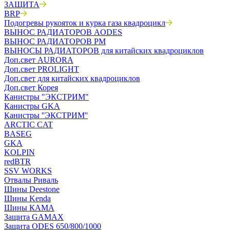
ЗАЩИТА
BRP
Подогревы рукояток и курка газа квадроцикл
ВЫНОС РАДИАТОРОВ AODES
ВЫНОС РАДИАТОРОВ РМ
ВЫНОСЫ РАДИАТОРОВ для китайских квадроциклов
Доп.свет AURORA
Доп.свет PROLIGHT
Доп.свет для китайских квадроциклов
Доп.свет Корея
Канистры "ЭКСТРИМ"
Канистры GKA
Канистры ''ЭКСТРИМ''
ARCTIC CAT
BASEG
GKA
KOLPIN
redBTR
SSV WORKS
Отвалы Риваль
Шины Deestone
Шины Kenda
Шины КАМА
Защита GAMAX
Защита ODES 650/800/1000