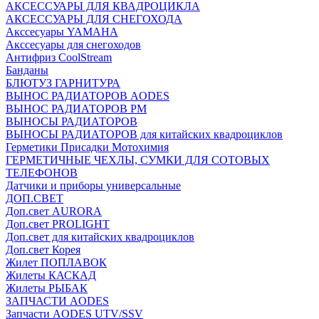
АКСЕССУАРЫ ДЛЯ КВАДРОЦИКЛА
АКСЕССУАРЫ ДЛЯ СНЕГОХОДА
Акссесуары YAMAHA
Акссесуары для снегоходов
Антифриз CoolStream
Банданы
БЛЮТУЗ ГАРНИТУРА
ВЫНОС РАДИАТОРОВ AODES
ВЫНОС РАДИАТОРОВ РМ
ВЫНОСЫ РАДИАТОРОВ
ВЫНОСЫ РАДИАТОРОВ для китайских квадроциклов
Герметики Присадки Мотохимия
ГЕРМЕТИЧНЫЕ ЧЕХЛЫ, СУМКИ ДЛЯ СОТОВЫХ
ТЕЛЕФОНОВ
Датчики и приборы универсальные
ДОП.СВЕТ
Доп.свет AURORA
Доп.свет PROLIGHT
Доп.свет для китайских квадроциклов
Доп.свет Корея
Жилет ПОПЛАВОК
Жилеты КАСКАД
Жилеты РЫБАК
ЗАПЧАСТИ AODES
Запчасти AODES UTV/SSV