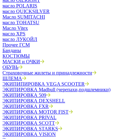
масло OILRIGHT
масло POLARIS
масло QUICKSILVER
Масло SUMITACHI
масло TOHATSU
Масло Vitex
масло XPS
масло ЛУКОЙЛ
Прочее ГСМ
Банданы
КОСТЮМЫ
МАСКИ и ОЧКИ
ОБУВЬ
Страховочные жилеты и принадлежности
ШЛЕМА
ЭКИПИПИРОВКА VEGA SCOOTER
ЭКИПИРОВКА Madbull (черепахи,подшлемники)
ЭКИПИРОВКА 509
ЭКИПИРОВКА DEXSHELL
ЭКИПИРОВКА FXR
ЭКИПИРОВКА MOTOR FIST
ЭКИПИРОВКА PRIVAL
ЭКИПИРОВКА SCOTT
ЭКИПИРОВКА STARKS
ЭКИПИРОВКА VISION