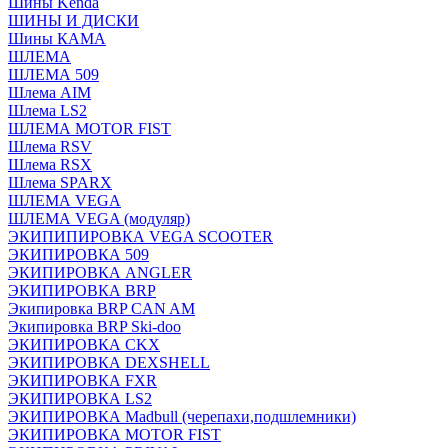
Шины Kenda
ШИНЫ И ДИСКИ
Шины КАМА
ШЛЕМА
ШЛЕМА 509
Шлема AIM
Шлема LS2
ШЛЕМА MOTOR FIST
Шлема RSV
Шлема RSX
Шлема SPARX
ШЛЕМА VEGA
ШЛЕМА VEGA (модуляр)
ЭКИПИПИРОВКА VEGA SCOOTER
ЭКИПИРОВКА 509
ЭКИПИРОВКА ANGLER
ЭКИПИРОВКА BRP
Экипировка BRP CAN AM
Экипировка BRP Ski-doo
ЭКИПИРОВКА CKX
ЭКИПИРОВКА DEXSHELL
ЭКИПИРОВКА FXR
ЭКИПИРОВКА LS2
ЭКИПИРОВКА Madbull (черепахи,подшлемники)
ЭКИПИРОВКА MOTOR FIST