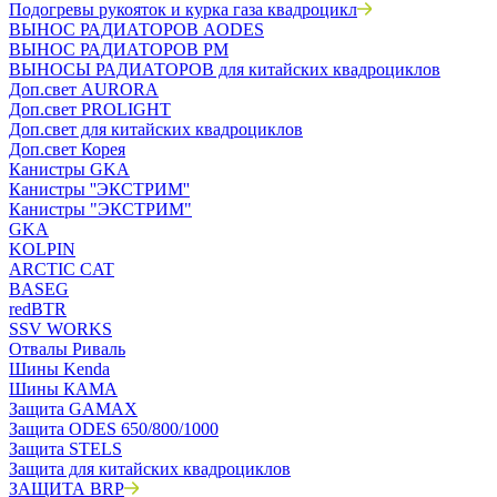
Подогревы рукояток и курка газа квадроцикл
ВЫНОС РАДИАТОРОВ AODES
ВЫНОС РАДИАТОРОВ РМ
ВЫНОСЫ РАДИАТОРОВ для китайских квадроциклов
Доп.свет AURORA
Доп.свет PROLIGHT
Доп.свет для китайских квадроциклов
Доп.свет Корея
Канистры GKA
Канистры ''ЭКСТРИМ''
Канистры "ЭКСТРИМ"
GKA
KOLPIN
ARCTIC CAT
BASEG
redBTR
SSV WORKS
Отвалы Риваль
Шины Kenda
Шины КАМА
Защита GAMAX
Защита ODES 650/800/1000
Защита STELS
Защита для китайских квадроциклов
ЗАЩИТА BRP