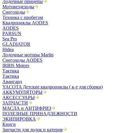
Лодочные прицепы
Мотовездеходы
Снегоходы
Техника с пробегом
Квадроциклы AODES
AODES
PARSUN
Sea Pro
GLADIATOR
Hidea
Лодочные моторы Marlin
Снегоходы AODES
IRBIS Motors
Тактика
Тактика
Авангард
YACOTA Детские квадроциклы ( к-т для сборки)
АККУМУЛЯТОРЫ
АКСЕССУАРЫ
ЗАПЧАСТИ
МАСЛА и АНТИФРИЗ
ПОЛЕЗНЫЕ ПРИНАДЛЕЖНОСТИ
ЭКИПИРОВКА
Книги
Запчасти для лодок и катеров