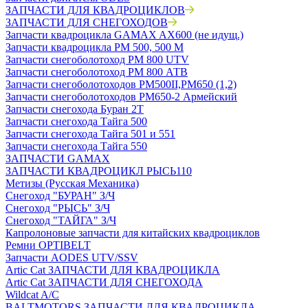
ЗАПЧАСТИ ДЛЯ КВАДРОЦИКЛОВ
ЗАПЧАСТИ ДЛЯ СНЕГОХОДОВ
Запчасти квадроцикла GAMAX AX600 (не идущ.)
Запчасти квадроцикла РМ 500, 500 М
Запчасти снегоболотоход РМ 800 UTV
Запчасти снегоболотоход РМ 800 АТВ
Запчасти снегоболотоходов РМ500II,РМ650 (1,2)
Запчасти снегоболотоходов РМ650-2 Армейский
Запчасти снегохода Буран 2Т
Запчасти снегохода Тайга 500
Запчасти снегохода Тайга 501 и 551
Запчасти снегохода Тайга 550
ЗАПЧАСТИ GAMAX
ЗАПЧАСТИ КВАДРОЦИКЛ РЫСЬ110
Метизы (Русская Механика)
Снегоход "БУРАН" З/Ч
Снегоход "РЫСЬ" З/Ч
Снегоход "ТАЙГА" З/Ч
Капролоновые запчасти для китайских квадроциклов
Ремни OPTIBELT
Запчасти AODES UTV/SSV
Artic Cat ЗАПЧАСТИ ДЛЯ КВАДРОЦИКЛА
Artic Cat ЗАПЧАСТИ ДЛЯ СНЕГОХОДА
Wildcat A/C
BALTMOTORS ЗАПЧАСТИ ДЛЯ КВАДРОЦИКЛА