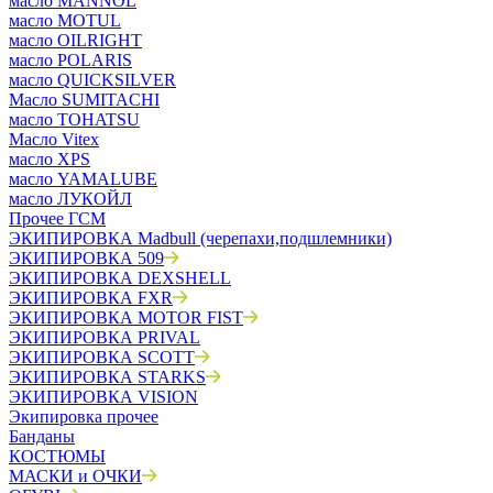
масло MANNOL
масло MOTUL
масло OILRIGHT
масло POLARIS
масло QUICKSILVER
Масло SUMITACHI
масло TOHATSU
Масло Vitex
масло XPS
масло YAMALUBE
масло ЛУКОЙЛ
Прочее ГСМ
ЭКИПИРОВКА Madbull (черепахи,подшлемники)
ЭКИПИРОВКА 509
ЭКИПИРОВКА DEXSHELL
ЭКИПИРОВКА FXR
ЭКИПИРОВКА MOTOR FIST
ЭКИПИРОВКА PRIVAL
ЭКИПИРОВКА SCOTT
ЭКИПИРОВКА STARKS
ЭКИПИРОВКА VISION
Экипировка прочее
Банданы
КОСТЮМЫ
МАСКИ и ОЧКИ