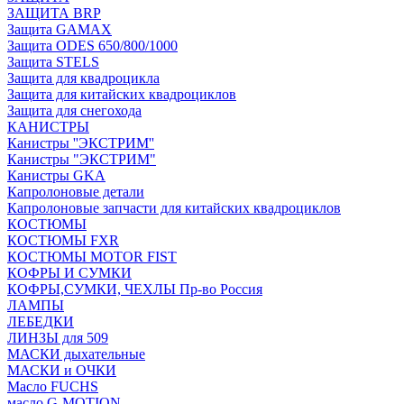
ЗАЩИТА BRP
Защита GAMAX
Защита ODES 650/800/1000
Защита STELS
Защита для квадроцикла
Защита для китайских квадроциклов
Защита для снегохода
КАНИСТРЫ
Канистры ''ЭКСТРИМ''
Канистры "ЭКСТРИМ"
Канистры GKA
Капролоновые детали
Капролоновые запчасти для китайских квадроциклов
КОСТЮМЫ
КОСТЮМЫ FXR
КОСТЮМЫ MOTOR FIST
КОФРЫ И СУМКИ
КОФРЫ,СУМКИ, ЧЕХЛЫ Пр-во Россия
ЛАМПЫ
ЛЕБЕДКИ
ЛИНЗЫ для 509
МАСКИ дыхательные
МАСКИ и ОЧКИ
Масло FUCHS
масло G-MOTION