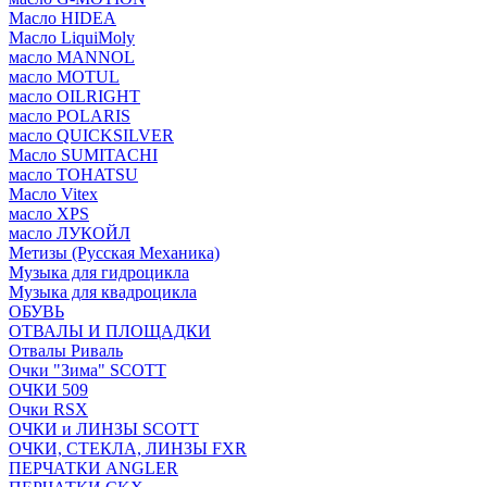
Масло HIDEA
Масло LiquiMoly
масло MANNOL
масло MOTUL
масло OILRIGHT
масло POLARIS
масло QUICKSILVER
Масло SUMITACHI
масло TOHATSU
Масло Vitex
масло XPS
масло ЛУКОЙЛ
Метизы (Русская Механика)
Музыка для гидроцикла
Музыка для квадроцикла
ОБУВЬ
ОТВАЛЫ И ПЛОЩАДКИ
Отвалы Риваль
Очки "Зима" SCOTT
ОЧКИ 509
Очки RSX
ОЧКИ и ЛИНЗЫ SCOTT
ОЧКИ, СТЕКЛА, ЛИНЗЫ FXR
ПЕРЧАТКИ ANGLER