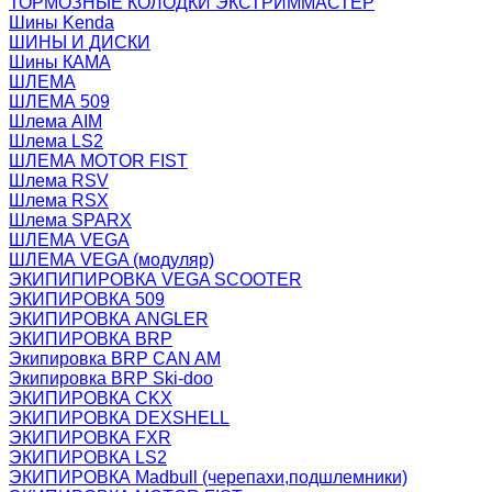
ТОРМОЗНЫЕ КОЛОДКИ ЭКСТРИММАСТЕР
Шины Kenda
ШИНЫ И ДИСКИ
Шины КАМА
ШЛЕМА
ШЛЕМА 509
Шлема AIM
Шлема LS2
ШЛЕМА MOTOR FIST
Шлема RSV
Шлема RSX
Шлема SPARX
ШЛЕМА VEGA
ШЛЕМА VEGA (модуляр)
ЭКИПИПИРОВКА VEGA SCOOTER
ЭКИПИРОВКА 509
ЭКИПИРОВКА ANGLER
ЭКИПИРОВКА BRP
Экипировка BRP CAN AM
Экипировка BRP Ski-doo
ЭКИПИРОВКА CKX
ЭКИПИРОВКА DEXSHELL
ЭКИПИРОВКА FXR
ЭКИПИРОВКА LS2
ЭКИПИРОВКА Madbull (черепахи,подшлемники)