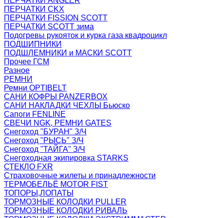
ПЕРЧАТКИ ANGLER
ПЕРЧАТКИ CKX
ПЕРЧАТКИ FISSION SCOTT
ПЕРЧАТКИ SCOTT зима
Подогревы рукояток и курка газа квадроцикл
ПОДШИПНИКИ
ПОДШЛЕМНИКИ и МАСКИ SCOTT
Прочее ГСМ
Разное
РЕМНИ
Ремни OPTIBELT
САНИ КОФРЫ PANZERBOX
САНИ НАКЛАДКИ ЧЕХЛЫ Бьюско
Сапоги FENLINE
СВЕЧИ NGK, РЕМНИ GATES
Снегоход "БУРАН" З/Ч
Снегоход "РЫСЬ" З/Ч
Снегоход "ТАЙГА" З/Ч
Снегоходная экипировка STARKS
СТЕКЛО FXR
Страховочные жилеты и принадлежности
ТЕРМОБЕЛЬЁ MOTOR FIST
ТОПОРЫ,ЛОПАТЫ
ТОРМОЗНЫЕ КОЛОДКИ PULLER
ТОРМОЗНЫЕ КОЛОДКИ РИВАЛЬ