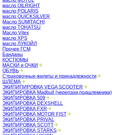
масло MOTUL
масло OILRIGHT
масло POLARIS
масло QUICKSILVER
Масло SUMITACHI
масло TOHATSU
Масло Vitex
масло XPS
масло ЛУКОЙЛ
Прочее ГСМ
Банданы
КОСТЮМЫ
МАСКИ и ОЧКИ
ОБУВЬ
Страховочные жилеты и принадлежности
ШЛЕМА
ЭКИПИПИРОВКА VEGA SCOOTER
ЭКИПИРОВКА Madbull (черепахи,подшлемники)
ЭКИПИРОВКА 509
ЭКИПИРОВКА DEXSHELL
ЭКИПИРОВКА FXR
ЭКИПИРОВКА MOTOR FIST
ЭКИПИРОВКА PRIVAL
ЭКИПИРОВКА SCOTT
ЭКИПИРОВКА STARKS