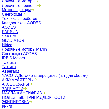
Лодочные моторы
Лодочные прицепы
Мотовездеходы
Снегоходы
Техника с пробегом
Квадроциклы AODES
AODES
PARSUN
Sea Pro
GLADIATOR
Hidea
Лодочные моторы Marlin
Снегоходы AODES
IRBIS Motors
Тактика
Тактика
Авангард
YACOTA Детские квадроциклы ( к-т для сборки)
АККУМУЛЯТОРЫ
АКСЕССУАРЫ
ЗАПЧАСТИ
МАСЛА и АНТИФРИЗ
ПОЛЕЗНЫЕ ПРИНАДЛЕЖНОСТИ
ЭКИПИРОВКА
Книги