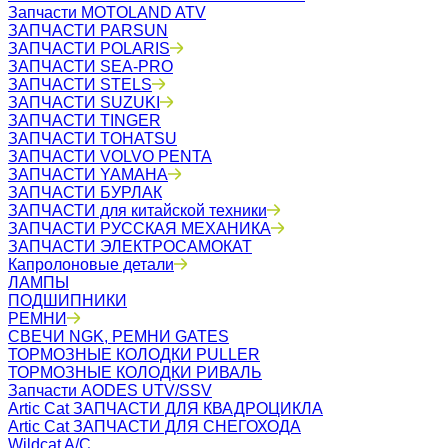
Запчасти MOTOLAND ATV
ЗАПЧАСТИ PARSUN
ЗАПЧАСТИ POLARIS
ЗАПЧАСТИ SEA-PRO
ЗАПЧАСТИ STELS
ЗАПЧАСТИ SUZUKI
ЗАПЧАСТИ TINGER
ЗАПЧАСТИ TOHATSU
ЗАПЧАСТИ VOLVO PENTA
ЗАПЧАСТИ YAMAHA
ЗАПЧАСТИ БУРЛАК
ЗАПЧАСТИ для китайской техники
ЗАПЧАСТИ РУССКАЯ МЕХАНИКА
ЗАПЧАСТИ ЭЛЕКТРОСАМОКАТ
Капролоновые детали
ЛАМПЫ
ПОДШИПНИКИ
РЕМНИ
СВЕЧИ NGK, РЕМНИ GATES
ТОРМОЗНЫЕ КОЛОДКИ PULLER
ТОРМОЗНЫЕ КОЛОДКИ РИВАЛЬ
Запчасти AODES UTV/SSV
Artic Cat ЗАПЧАСТИ ДЛЯ КВАДРОЦИКЛА
Artic Cat ЗАПЧАСТИ ДЛЯ СНЕГОХОДА
Wildcat A/C