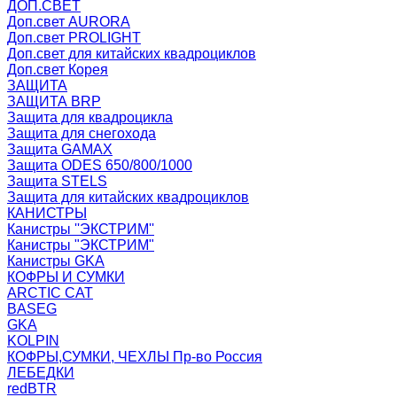
ДОП.СВЕТ
Доп.свет AURORA
Доп.свет PROLIGHT
Доп.свет для китайских квадроциклов
Доп.свет Корея
ЗАЩИТА
ЗАЩИТА BRP
Защита для квадроцикла
Защита для снегохода
Защита GAMAX
Защита ODES 650/800/1000
Защита STELS
Защита для китайских квадроциклов
КАНИСТРЫ
Канистры ''ЭКСТРИМ''
Канистры "ЭКСТРИМ"
Канистры GKA
КОФРЫ И СУМКИ
ARCTIC CAT
BASEG
GKA
KOLPIN
КОФРЫ,СУМКИ, ЧЕХЛЫ Пр-во Россия
ЛЕБЕДКИ
redBTR