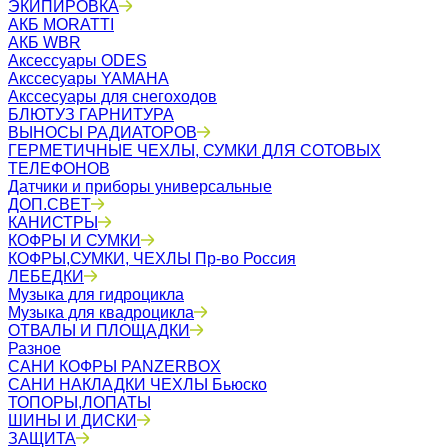
ЭКИПИРОВКА
АКБ MORATTI
АКБ WBR
Аксессуары ODES
Акссесуары YAMAHA
Акссесуары для снегоходов
БЛЮТУЗ ГАРНИТУРА
ВЫНОСЫ РАДИАТОРОВ
ГЕРМЕТИЧНЫЕ ЧЕХЛЫ, СУМКИ ДЛЯ СОТОВЫХ
ТЕЛЕФОНОВ
Датчики и приборы универсальные
ДОП.СВЕТ
КАНИСТРЫ
КОФРЫ И СУМКИ
КОФРЫ,СУМКИ, ЧЕХЛЫ Пр-во Россия
ЛЕБЕДКИ
Музыка для гидроцикла
Музыка для квадроцикла
ОТВАЛЫ И ПЛОЩАДКИ
Разное
САНИ КОФРЫ PANZERBOX
САНИ НАКЛАДКИ ЧЕХЛЫ Бьюско
ТОПОРЫ,ЛОПАТЫ
ШИНЫ И ДИСКИ
ЗАЩИТА