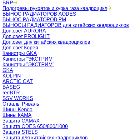
BRP
Подогревы рукояток и курка газа квадроцикл
ВЫНОС РАДИАТОРОВ AODES
ВЫНОС РАДИАТОРОВ РМ
ВЫНОСЫ РАДИАТОРОВ для китайских квадроциклов
Доп.свет AURORA
Доп.свет PROLIGHT
Доп.свет для китайских квадроциклов
Доп.свет Корея
Канистры GKA
Канистры ''ЭКСТРИМ''
Канистры "ЭКСТРИМ"
GKA
KOLPIN
ARCTIC CAT
BASEG
redBTR
SSV WORKS
Отвалы Риваль
Шины Kenda
Шины КАМА
Защита GAMAX
Защита ODES 650/800/1000
Защита STELS
Защита для китайских квадроциклов