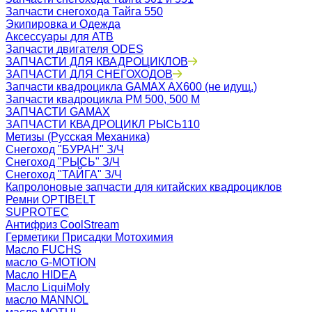
Запчасти снегохода Тайга 550
Экипировка и Одежда
Аксессуары для АТВ
Запчасти двигателя ODES
ЗАПЧАСТИ ДЛЯ КВАДРОЦИКЛОВ
ЗАПЧАСТИ ДЛЯ СНЕГОХОДОВ
Запчасти квадроцикла GAMAX AX600 (не идущ.)
Запчасти квадроцикла РМ 500, 500 М
ЗАПЧАСТИ GAMAX
ЗАПЧАСТИ КВАДРОЦИКЛ РЫСЬ110
Метизы (Русская Механика)
Снегоход "БУРАН" З/Ч
Снегоход "РЫСЬ" З/Ч
Снегоход "ТАЙГА" З/Ч
Капролоновые запчасти для китайских квадроциклов
Ремни OPTIBELT
SUPROTEC
Антифриз CoolStream
Герметики Присадки Мотохимия
Масло FUCHS
масло G-MOTION
Масло HIDEA
Масло LiquiMoly
масло MANNOL