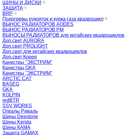
ШИНЫ И ДИСКИ
ЗАЩИТА
BRP
Подогревы рукояток и курка газа квадроцикл
ВЫНОС РАДИАТОРОВ AODES
ВЫНОС РАДИАТОРОВ РМ
ВЫНОСЫ РАДИАТОРОВ для китайских квадроциклов
Доп.свет AURORA
Доп.свет PROLIGHT
Доп.свет для китайских квадроциклов
Доп.свет Корея
Канистры "ЭКСТРИМ"
Канистры GKA
Канистры ''ЭКСТРИМ''
ARCTIC CAT
BASEG
GKA
KOLPIN
redBTR
SSV WORKS
Отвалы Риваль
Шины Deestone
Шины Kenda
Шины КАМА
Защита GAMAX