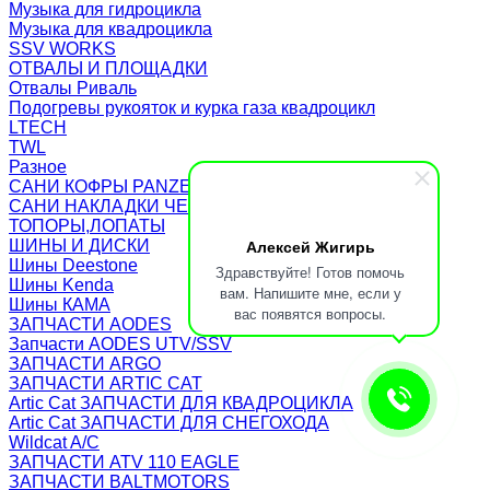
Музыка для гидроцикла
Музыка для квадроцикла
SSV WORKS
ОТВАЛЫ И ПЛОЩАДКИ
Отвалы Риваль
Подогревы рукояток и курка газа квадроцикл
LTECH
TWL
Разное
САНИ КОФРЫ PANZERBOX
САНИ НАКЛАДКИ ЧЕХЛЫ Бьюско
ТОПОРЫ,ЛОПАТЫ
Алексей Жигирь
ШИНЫ И ДИСКИ
Шины Deestone
Здравствуйте! Готов помочь
Шины Kenda
вам. Напишите мне, если у
Шины КАМА
вас появятся вопросы.
ЗАПЧАСТИ AODES
Запчасти AODES UTV/SSV
ЗАПЧАСТИ ARGO
ЗАПЧАСТИ ARTIC CAT
Artic Cat ЗАПЧАСТИ ДЛЯ КВАДРОЦИКЛА
Artic Cat ЗАПЧАСТИ ДЛЯ СНЕГОХОДА
Wildcat A/C
ЗАПЧАСТИ ATV 110 EAGLE
ЗАПЧАСТИ BALTMOTORS