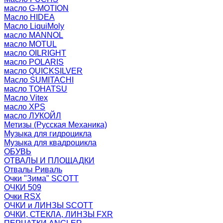
масло G-MOTION
Масло HIDEA
Масло LiquiMoly
масло MANNOL
масло MOTUL
масло OILRIGHT
масло POLARIS
масло QUICKSILVER
Масло SUMITACHI
масло TOHATSU
Масло Vitex
масло XPS
масло ЛУКОЙЛ
Метизы (Русская Механика)
Музыка для гидроцикла
Музыка для квадроцикла
ОБУВЬ
ОТВАЛЫ И ПЛОЩАДКИ
Отвалы Риваль
Очки "Зима" SCOTT
ОЧКИ 509
Очки RSX
ОЧКИ и ЛИНЗЫ SCOTT
ОЧКИ, СТЕКЛА, ЛИНЗЫ FXR