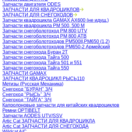
Запчасти двигателя ODES
ЗАПЧАСТИ ДЛЯ КВАДРОЦИКЛОВ
ЗАПЧАСТИ ДЛЯ СНЕГОХОДОВ
Запчасти квадроцикла GAMAX AX600 (не идущ.)
Запчасти квадроцикла РМ 500, 500 М
Запчасти снегоболотоход РМ 800 UTV
Запчасти снегоболотоход РМ 800 АТВ
Запчасти снегоболотоходов РМ500II,РМ650 (1,2)
Запчасти снегоболотоходов РМ650-2 Армейский
Запчасти снегохода Буран 2Т
Запчасти снегохода Тайга 500
Запчасти снегохода Тайга 501 и 551
Запчасти снегохода Тайга 550
ЗАПЧАСТИ GAMAX
ЗАПЧАСТИ КВАДРОЦИКЛ РЫСЬ110
Метизы (Русская Механика)
Снегоход "БУРАН" З/Ч
Снегоход "РЫСЬ" З/Ч
Снегоход "ТАЙГА" З/Ч
Капролоновые запчасти для китайских квадроциклов
Ремни OPTIBELT
Запчасти AODES UTV/SSV
Artic Cat ЗАПЧАСТИ ДЛЯ КВАДРОЦИКЛА
Artic Cat ЗАПЧАСТИ ДЛЯ СНЕГОХОДА
Wildcat A/C