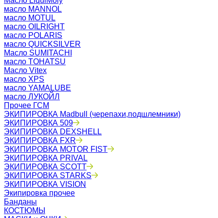
Масло LiquiMoly
масло MANNOL
масло MOTUL
масло OILRIGHT
масло POLARIS
масло QUICKSILVER
Масло SUMITACHI
масло TOHATSU
Масло Vitex
масло XPS
масло YAMALUBE
масло ЛУКОЙЛ
Прочее ГСМ
ЭКИПИРОВКА Madbull (черепахи,подшлемники)
ЭКИПИРОВКА 509
ЭКИПИРОВКА DEXSHELL
ЭКИПИРОВКА FXR
ЭКИПИРОВКА MOTOR FIST
ЭКИПИРОВКА PRIVAL
ЭКИПИРОВКА SCOTT
ЭКИПИРОВКА STARKS
ЭКИПИРОВКА VISION
Экипировка прочее
Банданы
КОСТЮМЫ