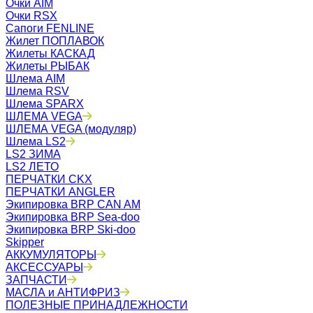
Очки AIM
Очки RSX
Сапоги FENLINE
Жилет ПОПЛАВОК
Жилеты КАСКАД
Жилеты РЫБАК
Шлема AIM
Шлема RSV
Шлема SPARX
ШЛЕМА VEGA
ШЛЕМА VEGA (модуляр)
Шлема LS2
LS2 ЗИМА
LS2 ЛЕТО
ПЕРЧАТКИ CKX
ПЕРЧАТКИ ANGLER
Экипировка BRP CAN AM
Экипировка BRP Sea-doo
Экипировка BRP Ski-doo
Skipper
АККУМУЛЯТОРЫ
АКСЕССУАРЫ
ЗАПЧАСТИ
МАСЛА и АНТИФРИЗ
ПОЛЕЗНЫЕ ПРИНАДЛЕЖНОСТИ