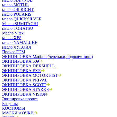
масло MANNOL
масло MOTUL
масло OILRIGHT
масло POLARIS
масло QUICKSILVER
Масло SUMITACHI
масло TOHATSU
Масло Vitex
масло XPS
масло YAMALUBE
масло ЛУКОЙЛ
Прочее ГСМ
ЭКИПИРОВКА Madbull (черепахи,подшлемники)
ЭКИПИРОВКА 509
ЭКИПИРОВКА DEXSHELL
ЭКИПИРОВКА FXR
ЭКИПИРОВКА MOTOR FIST
ЭКИПИРОВКА PRIVAL
ЭКИПИРОВКА SCOTT
ЭКИПИРОВКА STARKS
ЭКИПИРОВКА VISION
Экипировка прочее
Банданы
КОСТЮМЫ
МАСКИ и ОЧКИ