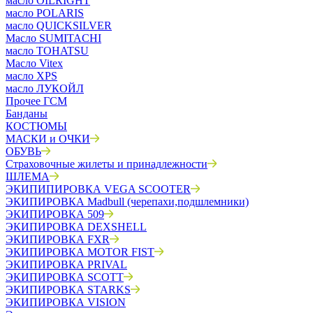
масло OILRIGHT
масло POLARIS
масло QUICKSILVER
Масло SUMITACHI
масло TOHATSU
Масло Vitex
масло XPS
масло ЛУКОЙЛ
Прочее ГСМ
Банданы
КОСТЮМЫ
МАСКИ и ОЧКИ
ОБУВЬ
Страховочные жилеты и принадлежности
ШЛЕМА
ЭКИПИПИРОВКА VEGA SCOOTER
ЭКИПИРОВКА Madbull (черепахи,подшлемники)
ЭКИПИРОВКА 509
ЭКИПИРОВКА DEXSHELL
ЭКИПИРОВКА FXR
ЭКИПИРОВКА MOTOR FIST
ЭКИПИРОВКА PRIVAL
ЭКИПИРОВКА SCOTT
ЭКИПИРОВКА STARKS
ЭКИПИРОВКА VISION