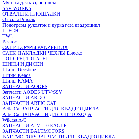
Музыка для квадроцикла
SSV WORKS
ОТВАЛЫ И ПЛОЩАДКИ
Отвалы Риваль
Подогревы рукояток и курка газа квадроцикл
LTECH
TWL
Разное
САНИ КОФРЫ PANZERBOX
САНИ НАКЛАДКИ ЧЕХЛЫ Бьюско
ТОПОРЫ,ЛОПАТЫ
ШИНЫ И ДИСКИ
Шины Deestone
Шины Kenda
Шины КАМА
ЗАПЧАСТИ AODES
Запчасти AODES UTV/SSV
ЗАПЧАСТИ ARGO
ЗАПЧАСТИ ARTIC CAT
Artic Cat ЗАПЧАСТИ ДЛЯ КВАДРОЦИКЛА
Artic Cat ЗАПЧАСТИ ДЛЯ СНЕГОХОДА
Wildcat A/C
ЗАПЧАСТИ ATV 110 EAGLE
ЗАПЧАСТИ BALTMOTORS
BALTMOTORS ЗАПЧАСТИ ДЛЯ КВАДРОЦИКЛА