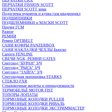
ПЕРЧАТКИ CKX
ПЕРЧАТКИ FISSION SCOTT
ПЕРЧАТКИ SCOTT зима
Подогревы рукояток и курка газа квадроцикл
ПОДШИПНИКИ
ПОДШЛЕМНИКИ и МАСКИ SCOTT
Прочее ГСМ
Разное
РЕМНИ
Ремни OPTIBELT
САНИ КОФРЫ PANZERBOX
САНИ НАКЛАДКИ ЧЕХЛЫ Бьюско
Сапоги FENLINE
СВЕЧИ NGK, РЕМНИ GATES
Снегоход "БУРАН" З/Ч
Снегоход "РЫСЬ" З/Ч
Снегоход "ТАЙГА" З/Ч
Снегоходная экипировка STARKS
СТЕКЛО FXR
Страховочные жилеты и принадлежности
ТЕРМОБЕЛЬЁ MOTOR FIST
ТОПОРЫ,ЛОПАТЫ
ТОРМОЗНЫЕ КОЛОДКИ PULLER
ТОРМОЗНЫЕ КОЛОДКИ РИВАЛЬ
ТОРМОЗНЫЕ КОЛОДКИ ЭКСТРИММАСТЕР