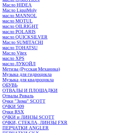
Масло HIDEA
Масло LiquiMoly
масло MANNOL
масло MOTUL
масло OILRIGHT
масло POLARIS
масло QUICKSILVER
Масло SUMITACHI
масло TOHATSU
Масло Vitex
масло XPS
масло ЛУКОЙЛ
Метизы (Русская Механика)
Музыка для гидроцикла
Музыка для квадроцикла
ОБУВЬ
ОТВАЛЫ И ПЛОЩАДКИ
Отвалы Риваль
Очки "Зима" SCOTT
ОЧКИ 509
Очки RSX
ОЧКИ и ЛИНЗЫ SCOTT
ОЧКИ, СТЕКЛА, ЛИНЗЫ FXR
ПЕРЧАТКИ ANGLER