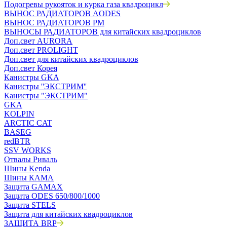
Подогревы рукояток и курка газа квадроцикл
ВЫНОС РАДИАТОРОВ AODES
ВЫНОС РАДИАТОРОВ РМ
ВЫНОСЫ РАДИАТОРОВ для китайских квадроциклов
Доп.свет AURORA
Доп.свет PROLIGHT
Доп.свет для китайских квадроциклов
Доп.свет Корея
Канистры GKA
Канистры ''ЭКСТРИМ''
Канистры "ЭКСТРИМ"
GKA
KOLPIN
ARCTIC CAT
BASEG
redBTR
SSV WORKS
Отвалы Риваль
Шины Kenda
Шины КАМА
Защита GAMAX
Защита ODES 650/800/1000
Защита STELS
Защита для китайских квадроциклов
ЗАЩИТА BRP