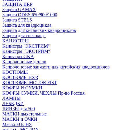
ЗАЩИТА BRP
Защита GAMAX
Защита ODES 650/800/1000
Защита STELS
Защита для квадроцикла
Защита для китайских квадроциклов
Защита для снегохода
КАНИСТРЫ
Канистры ''ЭКСТРИМ''
Канистры "ЭКСТРИМ"
Канистры GKA
Капролоновые детали
Капролоновые запчасти для китайских квадроциклов
КОСТЮМЫ
КОСТЮМЫ FXR
КОСТЮМЫ MOTOR FIST
КОФРЫ И СУМКИ
КОФРЫ,СУМКИ, ЧЕХЛЫ Пр-во Россия
ЛАМПЫ
ЛЕБЕДКИ
ЛИНЗЫ для 509
МАСКИ дыхательные
МАСКИ и ОЧКИ
Масло FUCHS
масло G-MOTION