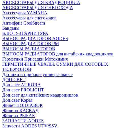
АКСЕССУАРЫ ДЛЯ КВАДРОЦИКЛА
АКСЕССУАРЫ ДЛЯ СНЕГОХОДА
Акссесуары YAMAHA
Акссесуары для снегоходов
Антифриз CoolStream
Банданы
БЛЮТУЗ ГАРНИТУРА
ВЫНОС РАДИАТОРОВ AODES
ВЫНОС РАДИАТОРОВ РМ
ВЫНОСЫ РАДИАТОРОВ
ВЫНОСЫ РАДИАТОРОВ для китайских квадроциклов
Герметики Присадки Мотохимия
ГЕРМЕТИЧНЫЕ ЧЕХЛЫ, СУМКИ ДЛЯ СОТОВЫХ
ТЕЛЕФОНОВ
Датчики и приборы универсальные
ДОП.СВЕТ
Доп.свет AURORA
Доп.свет PROLIGHT
Доп.свет для китайских квадроциклов
Доп.свет Корея
Жилет ПОПЛАВОК
Жилеты КАСКАД
Жилеты РЫБАК
ЗАПЧАСТИ AODES
Запчасти AODES UTV/SSV