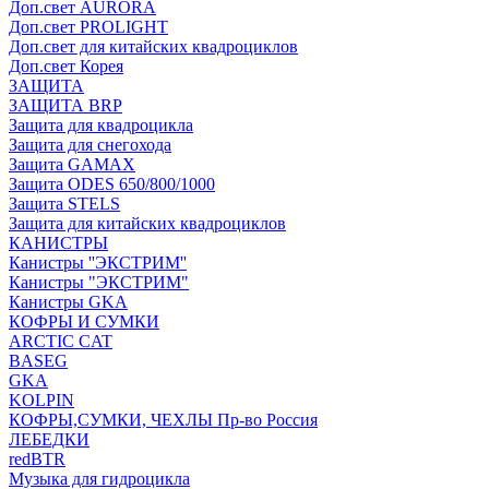
Доп.свет AURORA
Доп.свет PROLIGHT
Доп.свет для китайских квадроциклов
Доп.свет Корея
ЗАЩИТА
ЗАЩИТА BRP
Защита для квадроцикла
Защита для снегохода
Защита GAMAX
Защита ODES 650/800/1000
Защита STELS
Защита для китайских квадроциклов
КАНИСТРЫ
Канистры ''ЭКСТРИМ''
Канистры "ЭКСТРИМ"
Канистры GKA
КОФРЫ И СУМКИ
ARCTIC CAT
BASEG
GKA
KOLPIN
КОФРЫ,СУМКИ, ЧЕХЛЫ Пр-во Россия
ЛЕБЕДКИ
redBTR
Музыка для гидроцикла