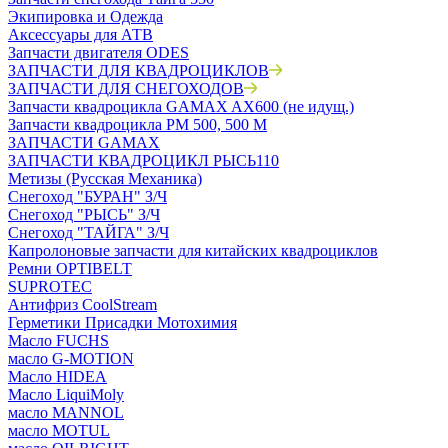
Экипировка и Одежда
Аксессуары для АТВ
Запчасти двигателя ODES
ЗАПЧАСТИ ДЛЯ КВАДРОЦИКЛОВ
ЗАПЧАСТИ ДЛЯ СНЕГОХОДОВ
Запчасти квадроцикла GAMAX AX600 (не идущ.)
Запчасти квадроцикла РМ 500, 500 М
ЗАПЧАСТИ GAMAX
ЗАПЧАСТИ КВАДРОЦИКЛ РЫСЬ110
Метизы (Русская Механика)
Снегоход "БУРАН" З/Ч
Снегоход "РЫСЬ" З/Ч
Снегоход "ТАЙГА" З/Ч
Капролоновые запчасти для китайских квадроциклов
Ремни OPTIBELT
SUPROTEC
Антифриз CoolStream
Герметики Присадки Мотохимия
Масло FUCHS
масло G-MOTION
Масло HIDEA
Масло LiquiMoly
масло MANNOL
масло MOTUL