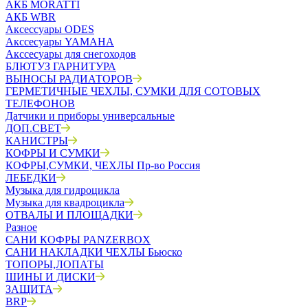
АКБ MORATTI
АКБ WBR
Аксессуары ODES
Акссесуары YAMAHA
Акссесуары для снегоходов
БЛЮТУЗ ГАРНИТУРА
ВЫНОСЫ РАДИАТОРОВ
ГЕРМЕТИЧНЫЕ ЧЕХЛЫ, СУМКИ ДЛЯ СОТОВЫХ
ТЕЛЕФОНОВ
Датчики и приборы универсальные
ДОП.СВЕТ
КАНИСТРЫ
КОФРЫ И СУМКИ
КОФРЫ,СУМКИ, ЧЕХЛЫ Пр-во Россия
ЛЕБЕДКИ
Музыка для гидроцикла
Музыка для квадроцикла
ОТВАЛЫ И ПЛОЩАДКИ
Разное
САНИ КОФРЫ PANZERBOX
САНИ НАКЛАДКИ ЧЕХЛЫ Бьюско
ТОПОРЫ,ЛОПАТЫ
ШИНЫ И ДИСКИ
ЗАЩИТА
BRP