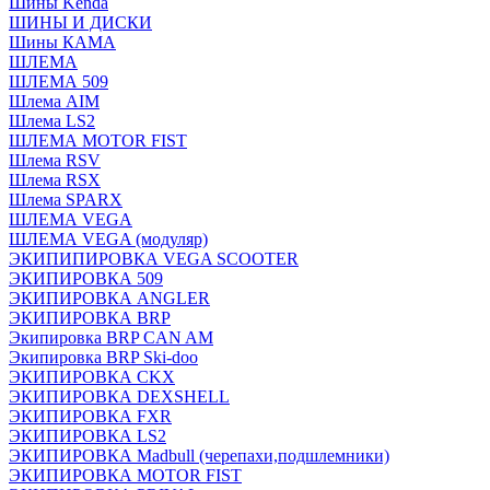
Шины Kenda
ШИНЫ И ДИСКИ
Шины КАМА
ШЛЕМА
ШЛЕМА 509
Шлема AIM
Шлема LS2
ШЛЕМА MOTOR FIST
Шлема RSV
Шлема RSX
Шлема SPARX
ШЛЕМА VEGA
ШЛЕМА VEGA (модуляр)
ЭКИПИПИРОВКА VEGA SCOOTER
ЭКИПИРОВКА 509
ЭКИПИРОВКА ANGLER
ЭКИПИРОВКА BRP
Экипировка BRP CAN AM
Экипировка BRP Ski-doo
ЭКИПИРОВКА CKX
ЭКИПИРОВКА DEXSHELL
ЭКИПИРОВКА FXR
ЭКИПИРОВКА LS2
ЭКИПИРОВКА Madbull (черепахи,подшлемники)
ЭКИПИРОВКА MOTOR FIST