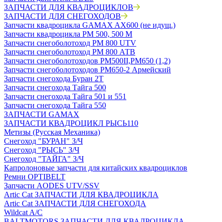
ЗАПЧАСТИ ДЛЯ КВАДРОЦИКЛОВ
ЗАПЧАСТИ ДЛЯ СНЕГОХОДОВ
Запчасти квадроцикла GAMAX AX600 (не идущ.)
Запчасти квадроцикла РМ 500, 500 М
Запчасти снегоболотоход РМ 800 UTV
Запчасти снегоболотоход РМ 800 АТВ
Запчасти снегоболотоходов РМ500II,РМ650 (1,2)
Запчасти снегоболотоходов РМ650-2 Армейский
Запчасти снегохода Буран 2Т
Запчасти снегохода Тайга 500
Запчасти снегохода Тайга 501 и 551
Запчасти снегохода Тайга 550
ЗАПЧАСТИ GAMAX
ЗАПЧАСТИ КВАДРОЦИКЛ РЫСЬ110
Метизы (Русская Механика)
Снегоход "БУРАН" З/Ч
Снегоход "РЫСЬ" З/Ч
Снегоход "ТАЙГА" З/Ч
Капролоновые запчасти для китайских квадроциклов
Ремни OPTIBELT
Запчасти AODES UTV/SSV
Artic Cat ЗАПЧАСТИ ДЛЯ КВАДРОЦИКЛА
Artic Cat ЗАПЧАСТИ ДЛЯ СНЕГОХОДА
Wildcat A/C
BALTMOTORS ЗАПЧАСТИ ДЛЯ КВАДРОЦИКЛА