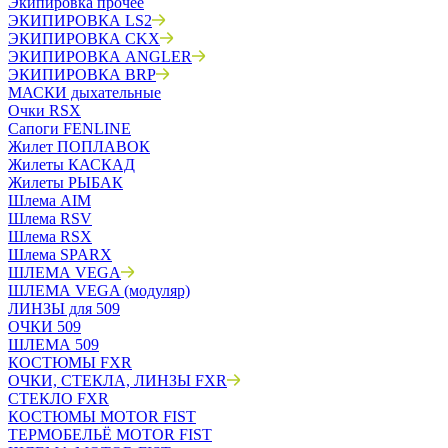
Экипировка прочее
ЭКИПИРОВКА LS2
ЭКИПИРОВКА CKX
ЭКИПИРОВКА ANGLER
ЭКИПИРОВКА BRP
МАСКИ дыхательные
Очки RSX
Сапоги FENLINE
Жилет ПОПЛАВОК
Жилеты КАСКАД
Жилеты РЫБАК
Шлема AIM
Шлема RSV
Шлема RSX
Шлема SPARX
ШЛЕМА VEGA
ШЛЕМА VEGA (модуляр)
ЛИНЗЫ для 509
ОЧКИ 509
ШЛЕМА 509
КОСТЮМЫ FXR
ОЧКИ, СТЕКЛА, ЛИНЗЫ FXR
СТЕКЛО FXR
КОСТЮМЫ MOTOR FIST
ТЕРМОБЕЛЬЁ MOTOR FIST