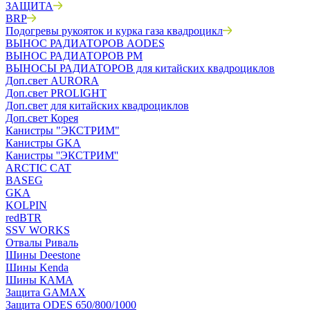
ЗАЩИТА
BRP
Подогревы рукояток и курка газа квадроцикл
ВЫНОС РАДИАТОРОВ AODES
ВЫНОС РАДИАТОРОВ РМ
ВЫНОСЫ РАДИАТОРОВ для китайских квадроциклов
Доп.свет AURORA
Доп.свет PROLIGHT
Доп.свет для китайских квадроциклов
Доп.свет Корея
Канистры "ЭКСТРИМ"
Канистры GKA
Канистры ''ЭКСТРИМ''
ARCTIC CAT
BASEG
GKA
KOLPIN
redBTR
SSV WORKS
Отвалы Риваль
Шины Deestone
Шины Kenda
Шины КАМА
Защита GAMAX
Защита ODES 650/800/1000