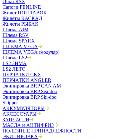
Очки RSX
Сапоги FENLINE
Жилет ПОПЛАВОК
Жилеты КАСКАД
Жилеты РЫБАК
Шлема AIM
Шлема RSV
Шлема SPARX
ШЛЕМА VEGA
ШЛЕМА VEGA (модуляр)
Шлема LS2
LS2 ЗИМА
LS2 ЛЕТО
ПЕРЧАТКИ CKX
ПЕРЧАТКИ ANGLER
Экипировка BRP CAN AM
Экипировка BRP Sea-doo
Экипировка BRP Ski-doo
Skipper
АККУМУЛЯТОРЫ
АКСЕССУАРЫ
ЗАПЧАСТИ
МАСЛА и АНТИФРИЗ
ПОЛЕЗНЫЕ ПРИНАДЛЕЖНОСТИ
ЭКИПИРОВКА