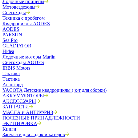
Лодочные прицепы
Мотовездеходы
Снегоходы
Техника с пробегом
Квадроциклы AODES
AODES
PARSUN
Sea Pro
GLADIATOR
Hidea
Лодочные моторы Marlin
Снегоходы AODES
IRBIS Motors
Тактика
Тактика
Авангард
YACOTA Детские квадроциклы ( к-т для сборки)
АККУМУЛЯТОРЫ
АКСЕССУАРЫ
ЗАПЧАСТИ
МАСЛА и АНТИФРИЗ
ПОЛЕЗНЫЕ ПРИНАДЛЕЖНОСТИ
ЭКИПИРОВКА
Книги
Запчасти для лодок и катеров