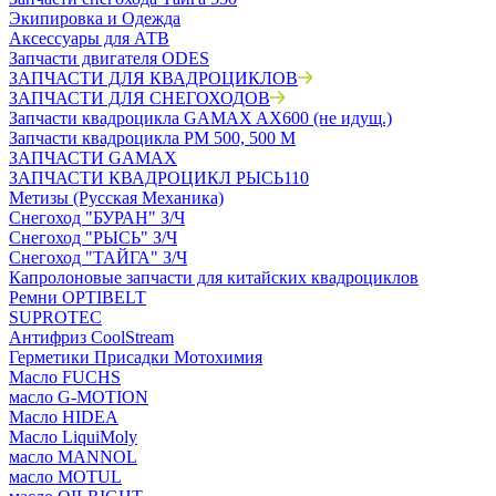
Экипировка и Одежда
Аксессуары для АТВ
Запчасти двигателя ODES
ЗАПЧАСТИ ДЛЯ КВАДРОЦИКЛОВ
ЗАПЧАСТИ ДЛЯ СНЕГОХОДОВ
Запчасти квадроцикла GAMAX AX600 (не идущ.)
Запчасти квадроцикла РМ 500, 500 М
ЗАПЧАСТИ GAMAX
ЗАПЧАСТИ КВАДРОЦИКЛ РЫСЬ110
Метизы (Русская Механика)
Снегоход "БУРАН" З/Ч
Снегоход "РЫСЬ" З/Ч
Снегоход "ТАЙГА" З/Ч
Капролоновые запчасти для китайских квадроциклов
Ремни OPTIBELT
SUPROTEC
Антифриз CoolStream
Герметики Присадки Мотохимия
Масло FUCHS
масло G-MOTION
Масло HIDEA
Масло LiquiMoly
масло MANNOL
масло MOTUL