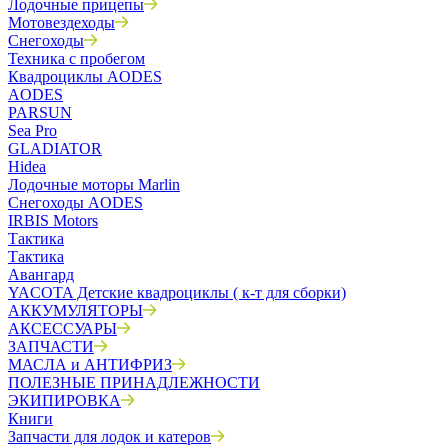
Лодочные прицепы
Мотовездеходы
Снегоходы
Техника с пробегом
Квадроциклы AODES
AODES
PARSUN
Sea Pro
GLADIATOR
Hidea
Лодочные моторы Marlin
Снегоходы AODES
IRBIS Motors
Тактика
Тактика
Авангард
YACOTA Детские квадроциклы ( к-т для сборки)
АККУМУЛЯТОРЫ
АКСЕССУАРЫ
ЗАПЧАСТИ
МАСЛА и АНТИФРИЗ
ПОЛЕЗНЫЕ ПРИНАДЛЕЖНОСТИ
ЭКИПИРОВКА
Книги
Запчасти для лодок и катеров