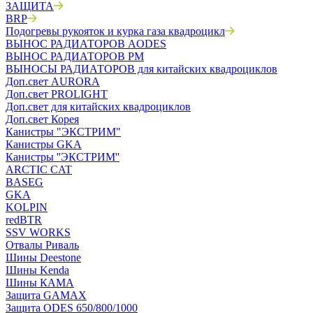
ЗАЩИТА
BRP
Подогревы рукояток и курка газа квадроцикл
ВЫНОС РАДИАТОРОВ AODES
ВЫНОС РАДИАТОРОВ РМ
ВЫНОСЫ РАДИАТОРОВ для китайских квадроциклов
Доп.свет AURORA
Доп.свет PROLIGHT
Доп.свет для китайских квадроциклов
Доп.свет Корея
Канистры "ЭКСТРИМ"
Канистры GKA
Канистры ''ЭКСТРИМ''
ARCTIC CAT
BASEG
GKA
KOLPIN
redBTR
SSV WORKS
Отвалы Риваль
Шины Deestone
Шины Kenda
Шины КАМА
Защита GAMAX
Защита ODES 650/800/1000