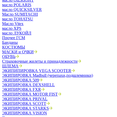
масло OILRIGHT
масло POLARIS
масло QUICKSILVER
Масло SUMITACHI
масло TOHATSU
Масло Vitex
масло XPS
масло ЛУКОЙЛ
Прочее ГСМ
Банданы
КОСТЮМЫ
МАСКИ и ОЧКИ
ОБУВЬ
Страховочные жилеты и принадлежности
ШЛЕМА
ЭКИПИПИРОВКА VEGA SCOOTER
ЭКИПИРОВКА Madbull (черепахи,подшлемники)
ЭКИПИРОВКА 509
ЭКИПИРОВКА DEXSHELL
ЭКИПИРОВКА FXR
ЭКИПИРОВКА MOTOR FIST
ЭКИПИРОВКА PRIVAL
ЭКИПИРОВКА SCOTT
ЭКИПИРОВКА STARKS
ЭКИПИРОВКА VISION