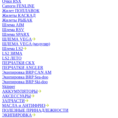
Очки RSX
Сапоги FENLINE
Жилет ПОПЛАВОК
Жилеты КАСКАД
Жилеты РЫБАК
Шлема AIM
Шлема RSV
Шлема SPARX
ШЛЕМА VEGA
ШЛЕМА VEGA (модуляр)
Шлема LS2
LS2 ЗИМА
LS2 ЛЕТО
ПЕРЧАТКИ CKX
ПЕРЧАТКИ ANGLER
Экипировка BRP CAN AM
Экипировка BRP Sea-doo
Экипировка BRP Ski-doo
Skipper
АККУМУЛЯТОРЫ
АКСЕССУАРЫ
ЗАПЧАСТИ
МАСЛА и АНТИФРИЗ
ПОЛЕЗНЫЕ ПРИНАДЛЕЖНОСТИ
ЭКИПИРОВКА