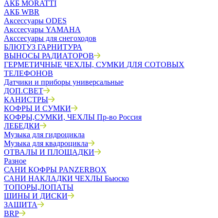
АКБ MORATTI
АКБ WBR
Аксессуары ODES
Акссесуары YAMAHA
Акссесуары для снегоходов
БЛЮТУЗ ГАРНИТУРА
ВЫНОСЫ РАДИАТОРОВ
ГЕРМЕТИЧНЫЕ ЧЕХЛЫ, СУМКИ ДЛЯ СОТОВЫХ
ТЕЛЕФОНОВ
Датчики и приборы универсальные
ДОП.СВЕТ
КАНИСТРЫ
КОФРЫ И СУМКИ
КОФРЫ,СУМКИ, ЧЕХЛЫ Пр-во Россия
ЛЕБЕДКИ
Музыка для гидроцикла
Музыка для квадроцикла
ОТВАЛЫ И ПЛОЩАДКИ
Разное
САНИ КОФРЫ PANZERBOX
САНИ НАКЛАДКИ ЧЕХЛЫ Бьюско
ТОПОРЫ,ЛОПАТЫ
ШИНЫ И ДИСКИ
ЗАЩИТА
BRP