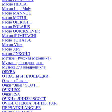
Масло HIDEA
Масло LiquiMoly
масло MANNOL
масло MOTUL
масло OILRIGHT
масло POLARIS
масло QUICKSILVER
Масло SUMITACHI
масло TOHATSU
Масло Vitex
масло XPS
масло ЛУКОЙЛ
Метизы (Русская Механика)
Музыка для гидроцикла
Музыка для квадроцикла
ОБУВЬ
ОТВАЛЫ И ПЛОЩАДКИ
Отвалы Риваль
Очки "Зима" SCOTT
ОЧКИ 509
Очки RSX
ОЧКИ и ЛИНЗЫ SCOTT
ОЧКИ, СТЕКЛА, ЛИНЗЫ FXR
ПЕРЧАТКИ ANGLER