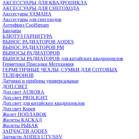
АКСЕССУАРЫ ДЛЯ КВАДРОЦИКЛА
АКСЕССУАРЫ ДЛЯ СНЕГОХОДА
Акссесуары YAMAHA
Акссесуары для снегоходов
Антифриз CoolStream
Банданы
БЛЮТУЗ ГАРНИТУРА
ВЫНОС РАДИАТОРОВ AODES
ВЫНОС РАДИАТОРОВ РМ
ВЫНОСЫ РАДИАТОРОВ
ВЫНОСЫ РАДИАТОРОВ для китайских квадроциклов
Герметики Присадки Мотохимия
ГЕРМЕТИЧНЫЕ ЧЕХЛЫ, СУМКИ ДЛЯ СОТОВЫХ
ТЕЛЕФОНОВ
Датчики и приборы универсальные
ДОП.СВЕТ
Доп.свет AURORA
Доп.свет PROLIGHT
Доп.свет для китайских квадроциклов
Доп.свет Корея
Жилет ПОПЛАВОК
Жилеты КАСКАД
Жилеты РЫБАК
ЗАПЧАСТИ AODES
Запчасти AODES UTV/SSV