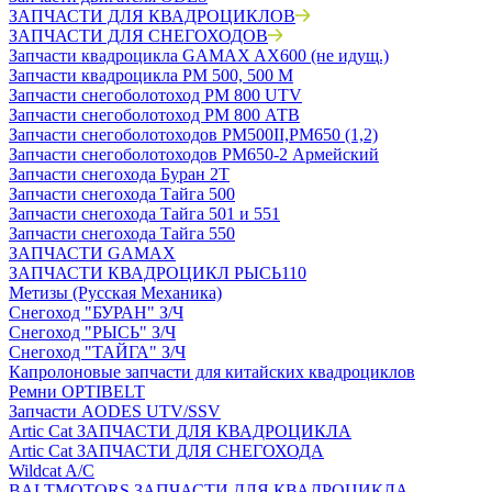
ЗАПЧАСТИ ДЛЯ КВАДРОЦИКЛОВ
ЗАПЧАСТИ ДЛЯ СНЕГОХОДОВ
Запчасти квадроцикла GAMAX AX600 (не идущ.)
Запчасти квадроцикла РМ 500, 500 М
Запчасти снегоболотоход РМ 800 UTV
Запчасти снегоболотоход РМ 800 АТВ
Запчасти снегоболотоходов РМ500II,РМ650 (1,2)
Запчасти снегоболотоходов РМ650-2 Армейский
Запчасти снегохода Буран 2Т
Запчасти снегохода Тайга 500
Запчасти снегохода Тайга 501 и 551
Запчасти снегохода Тайга 550
ЗАПЧАСТИ GAMAX
ЗАПЧАСТИ КВАДРОЦИКЛ РЫСЬ110
Метизы (Русская Механика)
Снегоход "БУРАН" З/Ч
Снегоход "РЫСЬ" З/Ч
Снегоход "ТАЙГА" З/Ч
Капролоновые запчасти для китайских квадроциклов
Ремни OPTIBELT
Запчасти AODES UTV/SSV
Artic Cat ЗАПЧАСТИ ДЛЯ КВАДРОЦИКЛА
Artic Cat ЗАПЧАСТИ ДЛЯ СНЕГОХОДА
Wildcat A/C
BALTMOTORS ЗАПЧАСТИ ДЛЯ КВАДРОЦИКЛА