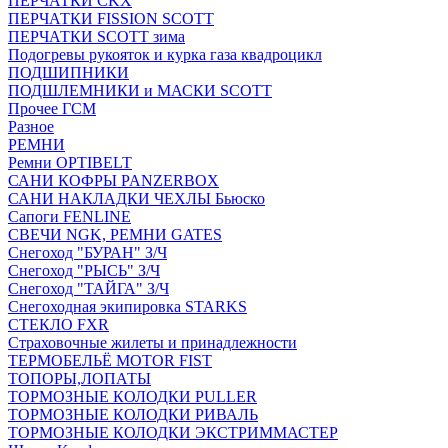
ПЕРЧАТКИ CKX
ПЕРЧАТКИ FISSION SCOTT
ПЕРЧАТКИ SCOTT зима
Подогревы рукояток и курка газа квадроцикл
ПОДШИПНИКИ
ПОДШЛЕМНИКИ и МАСКИ SCOTT
Прочее ГСМ
Разное
РЕМНИ
Ремни OPTIBELT
САНИ КОФРЫ PANZERBOX
САНИ НАКЛАДКИ ЧЕХЛЫ Бьюско
Сапоги FENLINE
СВЕЧИ NGK, РЕМНИ GATES
Снегоход "БУРАН" З/Ч
Снегоход "РЫСЬ" З/Ч
Снегоход "ТАЙГА" З/Ч
Снегоходная экипировка STARKS
СТЕКЛО FXR
Страховочные жилеты и принадлежности
ТЕРМОБЕЛЬЁ MOTOR FIST
ТОПОРЫ,ЛОПАТЫ
ТОРМОЗНЫЕ КОЛОДКИ PULLER
ТОРМОЗНЫЕ КОЛОДКИ РИВАЛЬ
ТОРМОЗНЫЕ КОЛОДКИ ЭКСТРИММАСТЕР