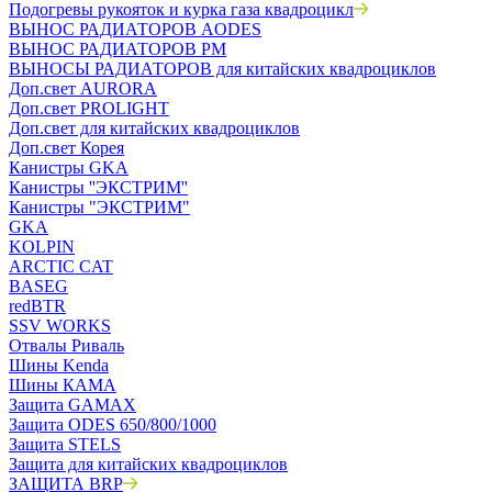
Подогревы рукояток и курка газа квадроцикл
ВЫНОС РАДИАТОРОВ AODES
ВЫНОС РАДИАТОРОВ РМ
ВЫНОСЫ РАДИАТОРОВ для китайских квадроциклов
Доп.свет AURORA
Доп.свет PROLIGHT
Доп.свет для китайских квадроциклов
Доп.свет Корея
Канистры GKA
Канистры ''ЭКСТРИМ''
Канистры "ЭКСТРИМ"
GKA
KOLPIN
ARCTIC CAT
BASEG
redBTR
SSV WORKS
Отвалы Риваль
Шины Kenda
Шины КАМА
Защита GAMAX
Защита ODES 650/800/1000
Защита STELS
Защита для китайских квадроциклов
ЗАЩИТА BRP