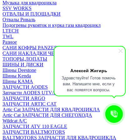
Музыка для квадроцикла
SSV WORKS
ОТВАЛЫ И ПЛОЩАДКИ
Отвалы Риваль
Подогревы рукояток и курка газа квадроцикл
LTECH
TWL
Разное
САНИ КОФРЫ PANZERBOX
САНИ НАКЛАДКИ ЧЕХЛЫ Бьюско
ТОПОРЫ,ЛОПАТЫ
ШИНЫ И ДИСКИ
Алексей Жигирь
Шины Deestone
Шины Kenda
Здравствуйте! Готов помочь
Шины КАМА
вам. Напишите мне, если у
ЗАПЧАСТИ AODES
вас появятся вопросы.
Запчасти AODES UTV/SSV
ЗАПЧАСТИ ARGO
ЗАПЧАСТИ ARTIC CAT
Artic Cat ЗАПЧАСТИ ДЛЯ КВАДРОЦИКЛА
Artic Cat ЗАПЧАСТИ ДЛЯ СНЕГОХОДА
Wildcat A/C
ЗАПЧАСТИ ATV 110 EAGLE
ЗАПЧАСТИ BALTMOTORS
BALTMOTORS ЗАПЧАСТИ ДЛЯ КВАДРОЦИКЛА