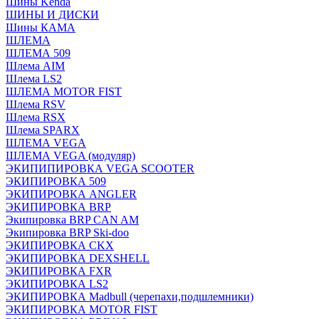
Шины Kenda
ШИНЫ И ДИСКИ
Шины КАМА
ШЛЕМА
ШЛЕМА 509
Шлема AIM
Шлема LS2
ШЛЕМА MOTOR FIST
Шлема RSV
Шлема RSX
Шлема SPARX
ШЛЕМА VEGA
ШЛЕМА VEGA (модуляр)
ЭКИПИПИРОВКА VEGA SCOOTER
ЭКИПИРОВКА 509
ЭКИПИРОВКА ANGLER
ЭКИПИРОВКА BRP
Экипировка BRP CAN AM
Экипировка BRP Ski-doo
ЭКИПИРОВКА CKX
ЭКИПИРОВКА DEXSHELL
ЭКИПИРОВКА FXR
ЭКИПИРОВКА LS2
ЭКИПИРОВКА Madbull (черепахи,подшлемники)
ЭКИПИРОВКА MOTOR FIST