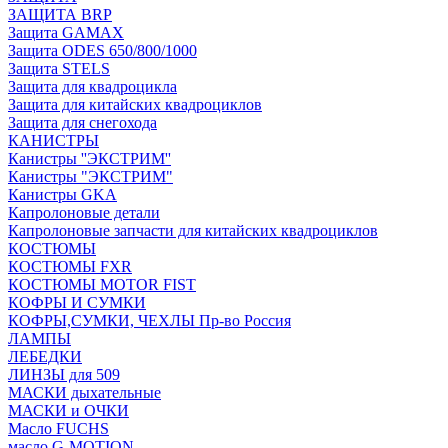
ЗАЩИТА BRP
Защита GAMAX
Защита ODES 650/800/1000
Защита STELS
Защита для квадроцикла
Защита для китайских квадроциклов
Защита для снегохода
КАНИСТРЫ
Канистры ''ЭКСТРИМ''
Канистры "ЭКСТРИМ"
Канистры GKA
Капролоновые детали
Капролоновые запчасти для китайских квадроциклов
КОСТЮМЫ
КОСТЮМЫ FXR
КОСТЮМЫ MOTOR FIST
КОФРЫ И СУМКИ
КОФРЫ,СУМКИ, ЧЕХЛЫ Пр-во Россия
ЛАМПЫ
ЛЕБЕДКИ
ЛИНЗЫ для 509
МАСКИ дыхательные
МАСКИ и ОЧКИ
Масло FUCHS
масло G-MOTION