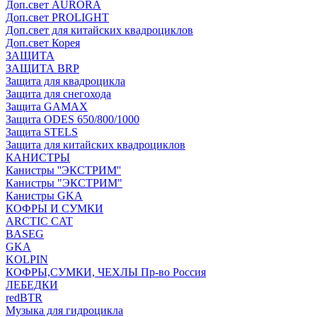
Доп.свет AURORA
Доп.свет PROLIGHT
Доп.свет для китайских квадроциклов
Доп.свет Корея
ЗАЩИТА
ЗАЩИТА BRP
Защита для квадроцикла
Защита для снегохода
Защита GAMAX
Защита ODES 650/800/1000
Защита STELS
Защита для китайских квадроциклов
КАНИСТРЫ
Канистры ''ЭКСТРИМ''
Канистры "ЭКСТРИМ"
Канистры GKA
КОФРЫ И СУМКИ
ARCTIC CAT
BASEG
GKA
KOLPIN
КОФРЫ,СУМКИ, ЧЕХЛЫ Пр-во Россия
ЛЕБЕДКИ
redBTR
Музыка для гидроцикла