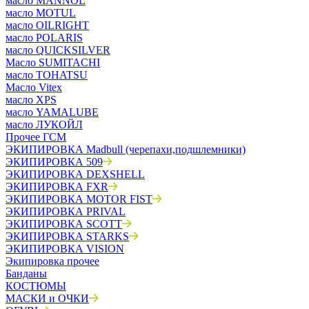
масло MANNOL
масло MOTUL
масло OILRIGHT
масло POLARIS
масло QUICKSILVER
Масло SUMITACHI
масло TOHATSU
Масло Vitex
масло XPS
масло YAMALUBE
масло ЛУКОЙЛ
Прочее ГСМ
ЭКИПИРОВКА Madbull (черепахи,подшлемники)
ЭКИПИРОВКА 509
ЭКИПИРОВКА DEXSHELL
ЭКИПИРОВКА FXR
ЭКИПИРОВКА MOTOR FIST
ЭКИПИРОВКА PRIVAL
ЭКИПИРОВКА SCOTT
ЭКИПИРОВКА STARKS
ЭКИПИРОВКА VISION
Экипировка прочее
Банданы
КОСТЮМЫ
МАСКИ и ОЧКИ