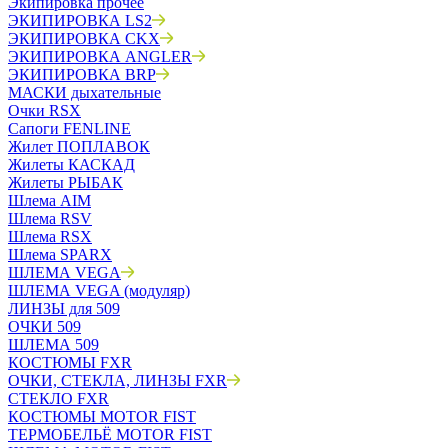
Экипировка прочее
ЭКИПИРОВКА LS2
ЭКИПИРОВКА CKX
ЭКИПИРОВКА ANGLER
ЭКИПИРОВКА BRP
МАСКИ дыхательные
Очки RSX
Сапоги FENLINE
Жилет ПОПЛАВОК
Жилеты КАСКАД
Жилеты РЫБАК
Шлема AIM
Шлема RSV
Шлема RSX
Шлема SPARX
ШЛЕМА VEGA
ШЛЕМА VEGA (модуляр)
ЛИНЗЫ для 509
ОЧКИ 509
ШЛЕМА 509
КОСТЮМЫ FXR
ОЧКИ, СТЕКЛА, ЛИНЗЫ FXR
СТЕКЛО FXR
КОСТЮМЫ MOTOR FIST
ТЕРМОБЕЛЬЁ MOTOR FIST