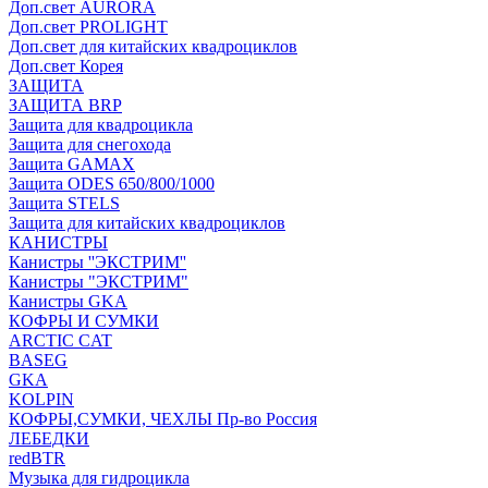
Доп.свет AURORA
Доп.свет PROLIGHT
Доп.свет для китайских квадроциклов
Доп.свет Корея
ЗАЩИТА
ЗАЩИТА BRP
Защита для квадроцикла
Защита для снегохода
Защита GAMAX
Защита ODES 650/800/1000
Защита STELS
Защита для китайских квадроциклов
КАНИСТРЫ
Канистры ''ЭКСТРИМ''
Канистры "ЭКСТРИМ"
Канистры GKA
КОФРЫ И СУМКИ
ARCTIC CAT
BASEG
GKA
KOLPIN
КОФРЫ,СУМКИ, ЧЕХЛЫ Пр-во Россия
ЛЕБЕДКИ
redBTR
Музыка для гидроцикла