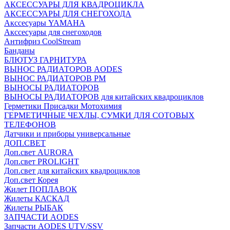
АКСЕССУАРЫ ДЛЯ КВАДРОЦИКЛА
АКСЕССУАРЫ ДЛЯ СНЕГОХОДА
Акссесуары YAMAHA
Акссесуары для снегоходов
Антифриз CoolStream
Банданы
БЛЮТУЗ ГАРНИТУРА
ВЫНОС РАДИАТОРОВ AODES
ВЫНОС РАДИАТОРОВ РМ
ВЫНОСЫ РАДИАТОРОВ
ВЫНОСЫ РАДИАТОРОВ для китайских квадроциклов
Герметики Присадки Мотохимия
ГЕРМЕТИЧНЫЕ ЧЕХЛЫ, СУМКИ ДЛЯ СОТОВЫХ
ТЕЛЕФОНОВ
Датчики и приборы универсальные
ДОП.СВЕТ
Доп.свет AURORA
Доп.свет PROLIGHT
Доп.свет для китайских квадроциклов
Доп.свет Корея
Жилет ПОПЛАВОК
Жилеты КАСКАД
Жилеты РЫБАК
ЗАПЧАСТИ AODES
Запчасти AODES UTV/SSV