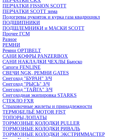
ПЕРЧАТКИ CKX
ПЕРЧАТКИ FISSION SCOTT
ПЕРЧАТКИ SCOTT зима
Подогревы рукояток и курка газа квадроцикл
ПОДШИПНИКИ
ПОДШЛЕМНИКИ и МАСКИ SCOTT
Прочее ГСМ
Разное
РЕМНИ
Ремни OPTIBELT
САНИ КОФРЫ PANZERBOX
САНИ НАКЛАДКИ ЧЕХЛЫ Бьюско
Сапоги FENLINE
СВЕЧИ NGK, РЕМНИ GATES
Снегоход "БУРАН" З/Ч
Снегоход "РЫСЬ" З/Ч
Снегоход "ТАЙГА" З/Ч
Снегоходная экипировка STARKS
СТЕКЛО FXR
Страховочные жилеты и принадлежности
ТЕРМОБЕЛЬЁ MOTOR FIST
ТОПОРЫ,ЛОПАТЫ
ТОРМОЗНЫЕ КОЛОДКИ PULLER
ТОРМОЗНЫЕ КОЛОДКИ РИВАЛЬ
ТОРМОЗНЫЕ КОЛОДКИ ЭКСТРИММАСТЕР