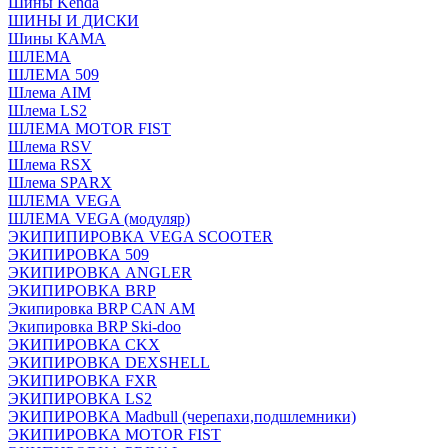
Шины Kenda
ШИНЫ И ДИСКИ
Шины КАМА
ШЛЕМА
ШЛЕМА 509
Шлема AIM
Шлема LS2
ШЛЕМА MOTOR FIST
Шлема RSV
Шлема RSX
Шлема SPARX
ШЛЕМА VEGA
ШЛЕМА VEGA (модуляр)
ЭКИПИПИРОВКА VEGA SCOOTER
ЭКИПИРОВКА 509
ЭКИПИРОВКА ANGLER
ЭКИПИРОВКА BRP
Экипировка BRP CAN AM
Экипировка BRP Ski-doo
ЭКИПИРОВКА CKX
ЭКИПИРОВКА DEXSHELL
ЭКИПИРОВКА FXR
ЭКИПИРОВКА LS2
ЭКИПИРОВКА Madbull (черепахи,подшлемники)
ЭКИПИРОВКА MOTOR FIST