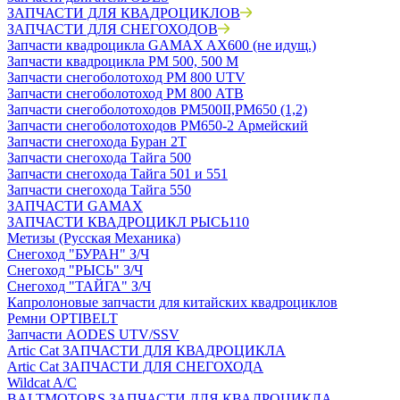
ЗАПЧАСТИ ДЛЯ КВАДРОЦИКЛОВ
ЗАПЧАСТИ ДЛЯ СНЕГОХОДОВ
Запчасти квадроцикла GAMAX AX600 (не идущ.)
Запчасти квадроцикла РМ 500, 500 М
Запчасти снегоболотоход РМ 800 UTV
Запчасти снегоболотоход РМ 800 АТВ
Запчасти снегоболотоходов РМ500II,РМ650 (1,2)
Запчасти снегоболотоходов РМ650-2 Армейский
Запчасти снегохода Буран 2Т
Запчасти снегохода Тайга 500
Запчасти снегохода Тайга 501 и 551
Запчасти снегохода Тайга 550
ЗАПЧАСТИ GAMAX
ЗАПЧАСТИ КВАДРОЦИКЛ РЫСЬ110
Метизы (Русская Механика)
Снегоход "БУРАН" З/Ч
Снегоход "РЫСЬ" З/Ч
Снегоход "ТАЙГА" З/Ч
Капролоновые запчасти для китайских квадроциклов
Ремни OPTIBELT
Запчасти AODES UTV/SSV
Artic Cat ЗАПЧАСТИ ДЛЯ КВАДРОЦИКЛА
Artic Cat ЗАПЧАСТИ ДЛЯ СНЕГОХОДА
Wildcat A/C
BALTMOTORS ЗАПЧАСТИ ДЛЯ КВАДРОЦИКЛА