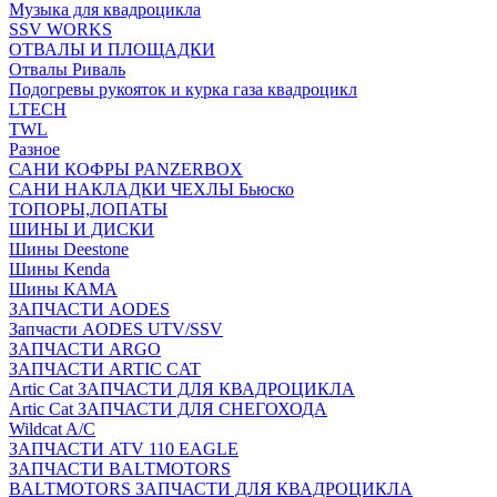
Музыка для квадроцикла
SSV WORKS
ОТВАЛЫ И ПЛОЩАДКИ
Отвалы Риваль
Подогревы рукояток и курка газа квадроцикл
LTECH
TWL
Разное
САНИ КОФРЫ PANZERBOX
САНИ НАКЛАДКИ ЧЕХЛЫ Бьюско
ТОПОРЫ,ЛОПАТЫ
ШИНЫ И ДИСКИ
Шины Deestone
Шины Kenda
Шины КАМА
ЗАПЧАСТИ AODES
Запчасти AODES UTV/SSV
ЗАПЧАСТИ ARGO
ЗАПЧАСТИ ARTIC CAT
Artic Cat ЗАПЧАСТИ ДЛЯ КВАДРОЦИКЛА
Artic Cat ЗАПЧАСТИ ДЛЯ СНЕГОХОДА
Wildcat A/C
ЗАПЧАСТИ ATV 110 EAGLE
ЗАПЧАСТИ BALTMOTORS
BALTMOTORS ЗАПЧАСТИ ДЛЯ КВАДРОЦИКЛА