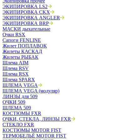
Экипировка прочее
ЭКИПИРОВКА LS2
ЭКИПИРОВКА CKX
ЭКИПИРОВКА ANGLER
ЭКИПИРОВКА BRP
МАСКИ дыхательные
Очки RSX
Сапоги FENLINE
Жилет ПОПЛАВОК
Жилеты КАСКАД
Жилеты РЫБАК
Шлема AIM
Шлема RSV
Шлема RSX
Шлема SPARX
ШЛЕМА VEGA
ШЛЕМА VEGA (модуляр)
ЛИНЗЫ для 509
ОЧКИ 509
ШЛЕМА 509
КОСТЮМЫ FXR
ОЧКИ, СТЕКЛА, ЛИНЗЫ FXR
СТЕКЛО FXR
КОСТЮМЫ MOTOR FIST
ТЕРМОБЕЛЬЁ MOTOR FIST