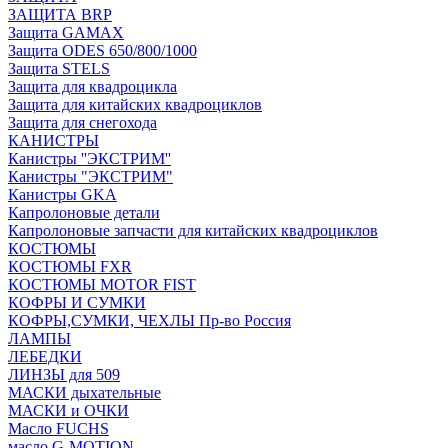
ЗАЩИТА BRP
Защита GAMAX
Защита ODES 650/800/1000
Защита STELS
Защита для квадроцикла
Защита для китайских квадроциклов
Защита для снегохода
КАНИСТРЫ
Канистры ''ЭКСТРИМ''
Канистры "ЭКСТРИМ"
Канистры GKA
Капролоновые детали
Капролоновые запчасти для китайских квадроциклов
КОСТЮМЫ
КОСТЮМЫ FXR
КОСТЮМЫ MOTOR FIST
КОФРЫ И СУМКИ
КОФРЫ,СУМКИ, ЧЕХЛЫ Пр-во Россия
ЛАМПЫ
ЛЕБЕДКИ
ЛИНЗЫ для 509
МАСКИ дыхательные
МАСКИ и ОЧКИ
Масло FUCHS
масло G-MOTION