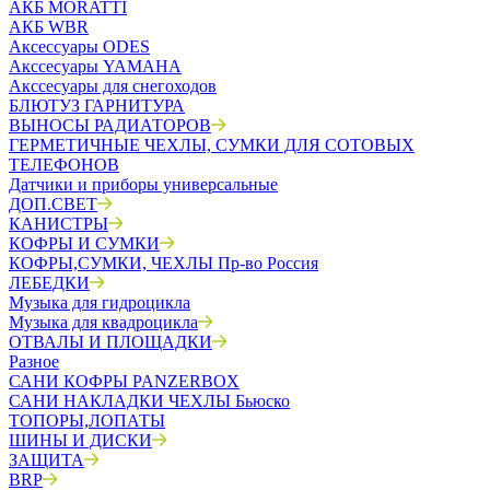
АКБ MORATTI
АКБ WBR
Аксессуары ODES
Акссесуары YAMAHA
Акссесуары для снегоходов
БЛЮТУЗ ГАРНИТУРА
ВЫНОСЫ РАДИАТОРОВ
ГЕРМЕТИЧНЫЕ ЧЕХЛЫ, СУМКИ ДЛЯ СОТОВЫХ
ТЕЛЕФОНОВ
Датчики и приборы универсальные
ДОП.СВЕТ
КАНИСТРЫ
КОФРЫ И СУМКИ
КОФРЫ,СУМКИ, ЧЕХЛЫ Пр-во Россия
ЛЕБЕДКИ
Музыка для гидроцикла
Музыка для квадроцикла
ОТВАЛЫ И ПЛОЩАДКИ
Разное
САНИ КОФРЫ PANZERBOX
САНИ НАКЛАДКИ ЧЕХЛЫ Бьюско
ТОПОРЫ,ЛОПАТЫ
ШИНЫ И ДИСКИ
ЗАЩИТА
BRP