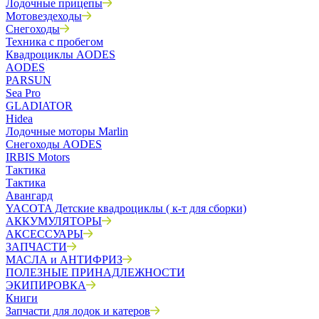
Лодочные прицепы
Мотовездеходы
Снегоходы
Техника с пробегом
Квадроциклы AODES
AODES
PARSUN
Sea Pro
GLADIATOR
Hidea
Лодочные моторы Marlin
Снегоходы AODES
IRBIS Motors
Тактика
Тактика
Авангард
YACOTA Детские квадроциклы ( к-т для сборки)
АККУМУЛЯТОРЫ
АКСЕССУАРЫ
ЗАПЧАСТИ
МАСЛА и АНТИФРИЗ
ПОЛЕЗНЫЕ ПРИНАДЛЕЖНОСТИ
ЭКИПИРОВКА
Книги
Запчасти для лодок и катеров