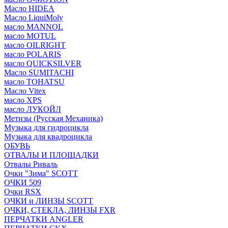
Масло HIDEA
Масло LiquiMoly
масло MANNOL
масло MOTUL
масло OILRIGHT
масло POLARIS
масло QUICKSILVER
Масло SUMITACHI
масло TOHATSU
Масло Vitex
масло XPS
масло ЛУКОЙЛ
Метизы (Русская Механика)
Музыка для гидроцикла
Музыка для квадроцикла
ОБУВЬ
ОТВАЛЫ И ПЛОЩАДКИ
Отвалы Риваль
Очки "Зима" SCOTT
ОЧКИ 509
Очки RSX
ОЧКИ и ЛИНЗЫ SCOTT
ОЧКИ, СТЕКЛА, ЛИНЗЫ FXR
ПЕРЧАТКИ ANGLER