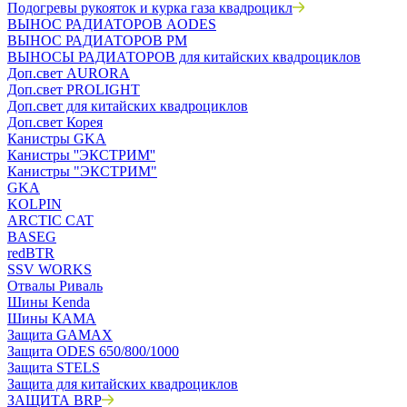
Подогревы рукояток и курка газа квадроцикл
ВЫНОС РАДИАТОРОВ AODES
ВЫНОС РАДИАТОРОВ РМ
ВЫНОСЫ РАДИАТОРОВ для китайских квадроциклов
Доп.свет AURORA
Доп.свет PROLIGHT
Доп.свет для китайских квадроциклов
Доп.свет Корея
Канистры GKA
Канистры ''ЭКСТРИМ''
Канистры "ЭКСТРИМ"
GKA
KOLPIN
ARCTIC CAT
BASEG
redBTR
SSV WORKS
Отвалы Риваль
Шины Kenda
Шины КАМА
Защита GAMAX
Защита ODES 650/800/1000
Защита STELS
Защита для китайских квадроциклов
ЗАЩИТА BRP