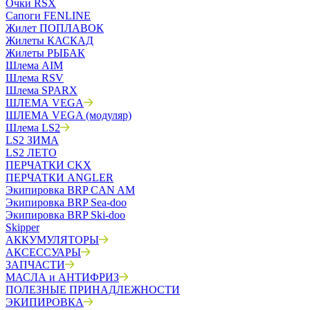
Очки RSX
Сапоги FENLINE
Жилет ПОПЛАВОК
Жилеты КАСКАД
Жилеты РЫБАК
Шлема AIM
Шлема RSV
Шлема SPARX
ШЛЕМА VEGA
ШЛЕМА VEGA (модуляр)
Шлема LS2
LS2 ЗИМА
LS2 ЛЕТО
ПЕРЧАТКИ CKX
ПЕРЧАТКИ ANGLER
Экипировка BRP CAN AM
Экипировка BRP Sea-doo
Экипировка BRP Ski-doo
Skipper
АККУМУЛЯТОРЫ
АКСЕССУАРЫ
ЗАПЧАСТИ
МАСЛА и АНТИФРИЗ
ПОЛЕЗНЫЕ ПРИНАДЛЕЖНОСТИ
ЭКИПИРОВКА