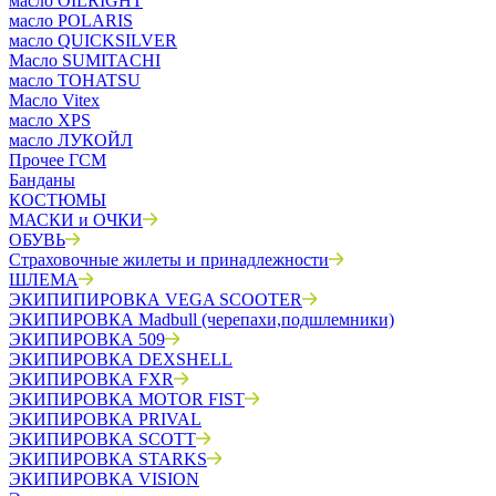
масло OILRIGHT
масло POLARIS
масло QUICKSILVER
Масло SUMITACHI
масло TOHATSU
Масло Vitex
масло XPS
масло ЛУКОЙЛ
Прочее ГСМ
Банданы
КОСТЮМЫ
МАСКИ и ОЧКИ
ОБУВЬ
Страховочные жилеты и принадлежности
ШЛЕМА
ЭКИПИПИРОВКА VEGA SCOOTER
ЭКИПИРОВКА Madbull (черепахи,подшлемники)
ЭКИПИРОВКА 509
ЭКИПИРОВКА DEXSHELL
ЭКИПИРОВКА FXR
ЭКИПИРОВКА MOTOR FIST
ЭКИПИРОВКА PRIVAL
ЭКИПИРОВКА SCOTT
ЭКИПИРОВКА STARKS
ЭКИПИРОВКА VISION