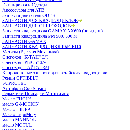
Экипировка и Одежда
Аксессуары для АТВ
Запчасти двигателя ODES
ЗАПЧАСТИ ДЛЯ КВАДРОЦИКЛОВ
ЗАПЧАСТИ ДЛЯ СНЕГОХОДОВ
Запчасти квадроцикла GAMAX AX600 (не идущ.)
Запчасти квадроцикла РМ 500, 500 М
ЗАПЧАСТИ GAMAX
ЗАПЧАСТИ КВАДРОЦИКЛ РЫСЬ110
Метизы (Русская Механика)
Снегоход "БУРАН" З/Ч
Снегоход "РЫСЬ" З/Ч
Снегоход "ТАЙГА" З/Ч
Капролоновые запчасти для китайских квадроциклов
Ремни OPTIBELT
SUPROTEC
Антифриз CoolStream
Герметики Присадки Мотохимия
Масло FUCHS
масло G-MOTION
Масло HIDEA
Масло LiquiMoly
масло MANNOL
масло MOTUL