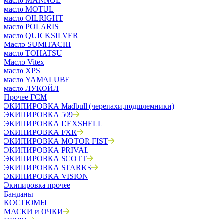
масло MANNOL
масло MOTUL
масло OILRIGHT
масло POLARIS
масло QUICKSILVER
Масло SUMITACHI
масло TOHATSU
Масло Vitex
масло XPS
масло YAMALUBE
масло ЛУКОЙЛ
Прочее ГСМ
ЭКИПИРОВКА Madbull (черепахи,подшлемники)
ЭКИПИРОВКА 509
ЭКИПИРОВКА DEXSHELL
ЭКИПИРОВКА FXR
ЭКИПИРОВКА MOTOR FIST
ЭКИПИРОВКА PRIVAL
ЭКИПИРОВКА SCOTT
ЭКИПИРОВКА STARKS
ЭКИПИРОВКА VISION
Экипировка прочее
Банданы
КОСТЮМЫ
МАСКИ и ОЧКИ