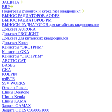
ЗАЩИТА
BRP
Подогревы рукояток и курка газа квадроцикл
ВЫНОС РАДИАТОРОВ AODES
ВЫНОС РАДИАТОРОВ РМ
ВЫНОСЫ РАДИАТОРОВ для китайских квадроциклов
Доп.свет AURORA
Доп.свет PROLIGHT
Доп.свет для китайских квадроциклов
Доп.свет Корея
Канистры "ЭКСТРИМ"
Канистры GKA
Канистры ''ЭКСТРИМ''
ARCTIC CAT
BASEG
GKA
KOLPIN
redBTR
SSV WORKS
Отвалы Риваль
Шины Deestone
Шины Kenda
Шины КАМА
Защита GAMAX
Защита ODES 650/800/1000