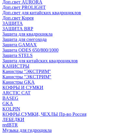
Доп.свет AURORA
Доп.свет PROLIGHT
Доп.свет для китайских квадроциклов
Доп.свет Корея
ЗАЩИТА
ЗАЩИТА BRP
Защита для квадроцикла
Защита для снегохода
Защита GAMAX
Защита ODES 650/800/1000
Защита STELS
Защита для китайских квадроциклов
КАНИСТРЫ
Канистры ''ЭКСТРИМ''
Канистры "ЭКСТРИМ"
Канистры GKA
КОФРЫ И СУМКИ
ARCTIC CAT
BASEG
GKA
KOLPIN
КОФРЫ,СУМКИ, ЧЕХЛЫ Пр-во Россия
ЛЕБЕДКИ
redBTR
Музыка для гидроцикла