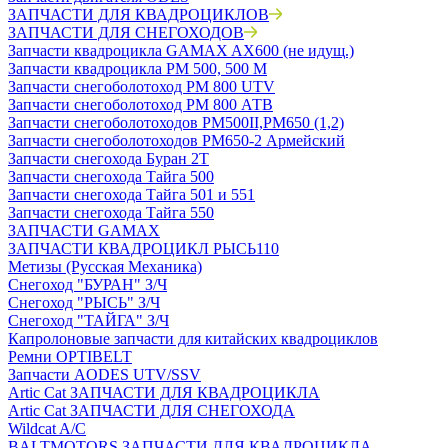
ЗАПЧАСТИ ДЛЯ КВАДРОЦИКЛОВ
ЗАПЧАСТИ ДЛЯ СНЕГОХОДОВ
Запчасти квадроцикла GAMAX AX600 (не идущ.)
Запчасти квадроцикла РМ 500, 500 М
Запчасти снегоболотоход РМ 800 UTV
Запчасти снегоболотоход РМ 800 АТВ
Запчасти снегоболотоходов РМ500II,РМ650 (1,2)
Запчасти снегоболотоходов РМ650-2 Армейский
Запчасти снегохода Буран 2Т
Запчасти снегохода Тайга 500
Запчасти снегохода Тайга 501 и 551
Запчасти снегохода Тайга 550
ЗАПЧАСТИ GAMAX
ЗАПЧАСТИ КВАДРОЦИКЛ РЫСЬ110
Метизы (Русская Механика)
Снегоход "БУРАН" З/Ч
Снегоход "РЫСЬ" З/Ч
Снегоход "ТАЙГА" З/Ч
Капролоновые запчасти для китайских квадроциклов
Ремни OPTIBELT
Запчасти AODES UTV/SSV
Artic Cat ЗАПЧАСТИ ДЛЯ КВАДРОЦИКЛА
Artic Cat ЗАПЧАСТИ ДЛЯ СНЕГОХОДА
Wildcat A/C
BALTMOTORS ЗАПЧАСТИ ДЛЯ КВАДРОЦИКЛА