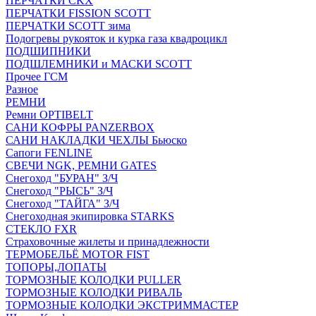
ПЕРЧАТКИ CKX
ПЕРЧАТКИ FISSION SCOTT
ПЕРЧАТКИ SCOTT зима
Подогревы рукояток и курка газа квадроцикл
ПОДШИПНИКИ
ПОДШЛЕМНИКИ и МАСКИ SCOTT
Прочее ГСМ
Разное
РЕМНИ
Ремни OPTIBELT
САНИ КОФРЫ PANZERBOX
САНИ НАКЛАДКИ ЧЕХЛЫ Бьюско
Сапоги FENLINE
СВЕЧИ NGK, РЕМНИ GATES
Снегоход "БУРАН" З/Ч
Снегоход "РЫСЬ" З/Ч
Снегоход "ТАЙГА" З/Ч
Снегоходная экипировка STARKS
СТЕКЛО FXR
Страховочные жилеты и принадлежности
ТЕРМОБЕЛЬЁ MOTOR FIST
ТОПОРЫ,ЛОПАТЫ
ТОРМОЗНЫЕ КОЛОДКИ PULLER
ТОРМОЗНЫЕ КОЛОДКИ РИВАЛЬ
ТОРМОЗНЫЕ КОЛОДКИ ЭКСТРИММАСТЕР