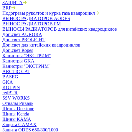
ЗАЩИТА
BRP
Подогревы рукояток и курка газа квадроцикл
ВЫНОС РАДИАТОРОВ AODES
ВЫНОС РАДИАТОРОВ РМ
ВЫНОСЫ РАДИАТОРОВ для китайских квадроциклов
Доп.свет AURORA
Доп.свет PROLIGHT
Доп.свет для китайских квадроциклов
Доп.свет Корея
Канистры "ЭКСТРИМ"
Канистры GKA
Канистры ''ЭКСТРИМ''
ARCTIC CAT
BASEG
GKA
KOLPIN
redBTR
SSV WORKS
Отвалы Риваль
Шины Deestone
Шины Kenda
Шины КАМА
Защита GAMAX
Защита ODES 650/800/1000