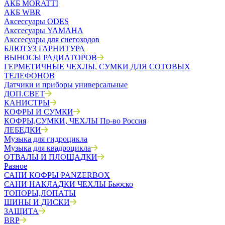
АКБ MORATTI
АКБ WBR
Аксессуары ODES
Акссесуары YAMAHA
Акссесуары для снегоходов
БЛЮТУЗ ГАРНИТУРА
ВЫНОСЫ РАДИАТОРОВ
ГЕРМЕТИЧНЫЕ ЧЕХЛЫ, СУМКИ ДЛЯ СОТОВЫХ
ТЕЛЕФОНОВ
Датчики и приборы универсальные
ДОП.СВЕТ
КАНИСТРЫ
КОФРЫ И СУМКИ
КОФРЫ,СУМКИ, ЧЕХЛЫ Пр-во Россия
ЛЕБЕДКИ
Музыка для гидроцикла
Музыка для квадроцикла
ОТВАЛЫ И ПЛОЩАДКИ
Разное
САНИ КОФРЫ PANZERBOX
САНИ НАКЛАДКИ ЧЕХЛЫ Бьюско
ТОПОРЫ,ЛОПАТЫ
ШИНЫ И ДИСКИ
ЗАЩИТА
BRP