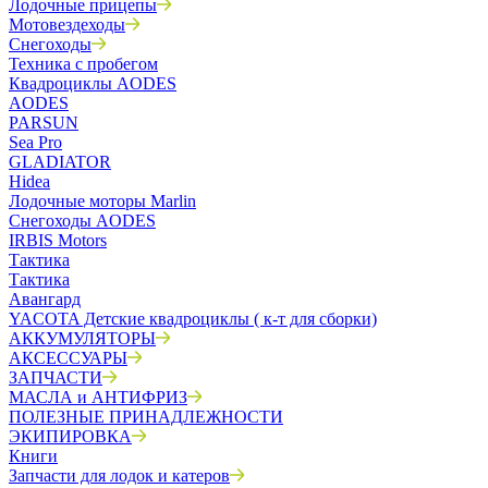
Лодочные прицепы
Мотовездеходы
Снегоходы
Техника с пробегом
Квадроциклы AODES
AODES
PARSUN
Sea Pro
GLADIATOR
Hidea
Лодочные моторы Marlin
Снегоходы AODES
IRBIS Motors
Тактика
Тактика
Авангард
YACOTA Детские квадроциклы ( к-т для сборки)
АККУМУЛЯТОРЫ
АКСЕССУАРЫ
ЗАПЧАСТИ
МАСЛА и АНТИФРИЗ
ПОЛЕЗНЫЕ ПРИНАДЛЕЖНОСТИ
ЭКИПИРОВКА
Книги
Запчасти для лодок и катеров