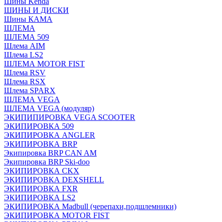
Шины Kenda
ШИНЫ И ДИСКИ
Шины КАМА
ШЛЕМА
ШЛЕМА 509
Шлема AIM
Шлема LS2
ШЛЕМА MOTOR FIST
Шлема RSV
Шлема RSX
Шлема SPARX
ШЛЕМА VEGA
ШЛЕМА VEGA (модуляр)
ЭКИПИПИРОВКА VEGA SCOOTER
ЭКИПИРОВКА 509
ЭКИПИРОВКА ANGLER
ЭКИПИРОВКА BRP
Экипировка BRP CAN AM
Экипировка BRP Ski-doo
ЭКИПИРОВКА CKX
ЭКИПИРОВКА DEXSHELL
ЭКИПИРОВКА FXR
ЭКИПИРОВКА LS2
ЭКИПИРОВКА Madbull (черепахи,подшлемники)
ЭКИПИРОВКА MOTOR FIST