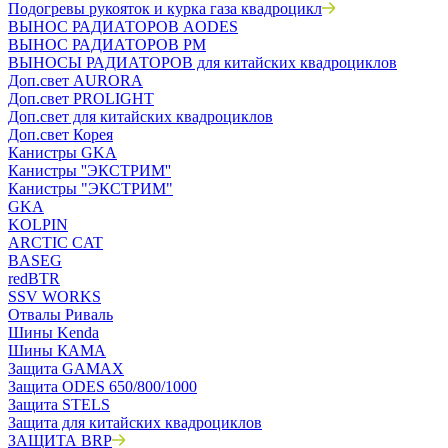
Подогревы рукояток и курка газа квадроцикл
ВЫНОС РАДИАТОРОВ AODES
ВЫНОС РАДИАТОРОВ РМ
ВЫНОСЫ РАДИАТОРОВ для китайских квадроциклов
Доп.свет AURORA
Доп.свет PROLIGHT
Доп.свет для китайских квадроциклов
Доп.свет Корея
Канистры GKA
Канистры ''ЭКСТРИМ''
Канистры "ЭКСТРИМ"
GKA
KOLPIN
ARCTIC CAT
BASEG
redBTR
SSV WORKS
Отвалы Риваль
Шины Kenda
Шины КАМА
Защита GAMAX
Защита ODES 650/800/1000
Защита STELS
Защита для китайских квадроциклов
ЗАЩИТА BRP