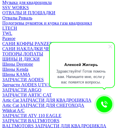
Музыка для квадроцикла
SSV WORKS
ОТВАЛЫ И ПЛОЩАДКИ
Отвалы Риваль
Подогревы рукояток и курка газа квадроцикл
LTECH
TWL
Разное
САНИ КОФРЫ PANZERBOX
САНИ НАКЛАДКИ ЧЕХЛЫ Бьюско
ТОПОРЫ,ЛОПАТЫ
ШИНЫ И ДИСКИ
Алексей Жигирь
Шины Deestone
Шины Kenda
Здравствуйте! Готов помочь
Шины КАМА
вам. Напишите мне, если у
ЗАПЧАСТИ AODES
вас появятся вопросы.
Запчасти AODES UTV/SSV
ЗАПЧАСТИ ARGO
ЗАПЧАСТИ ARTIC CAT
Artic Cat ЗАПЧАСТИ ДЛЯ КВАДРОЦИКЛА
Artic Cat ЗАПЧАСТИ ДЛЯ СНЕГОХОДА
Wildcat A/C
ЗАПЧАСТИ ATV 110 EAGLE
ЗАПЧАСТИ BALTMOTORS
BALTMOTORS ЗАПЧАСТИ ДЛЯ КВАДРОЦИКЛА