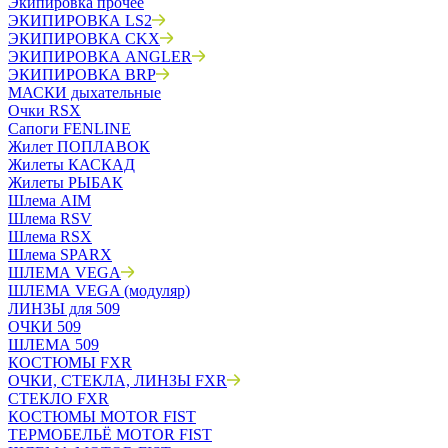
Экипировка прочее
ЭКИПИРОВКА LS2
ЭКИПИРОВКА CKX
ЭКИПИРОВКА ANGLER
ЭКИПИРОВКА BRP
МАСКИ дыхательные
Очки RSX
Сапоги FENLINE
Жилет ПОПЛАВОК
Жилеты КАСКАД
Жилеты РЫБАК
Шлема AIM
Шлема RSV
Шлема RSX
Шлема SPARX
ШЛЕМА VEGA
ШЛЕМА VEGA (модуляр)
ЛИНЗЫ для 509
ОЧКИ 509
ШЛЕМА 509
КОСТЮМЫ FXR
ОЧКИ, СТЕКЛА, ЛИНЗЫ FXR
СТЕКЛО FXR
КОСТЮМЫ MOTOR FIST
ТЕРМОБЕЛЬЁ MOTOR FIST