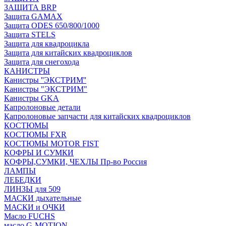
ЗАЩИТА BRP
Защита GAMAX
Защита ODES 650/800/1000
Защита STELS
Защита для квадроцикла
Защита для китайских квадроциклов
Защита для снегохода
КАНИСТРЫ
Канистры ''ЭКСТРИМ''
Канистры "ЭКСТРИМ"
Канистры GKA
Капролоновые детали
Капролоновые запчасти для китайских квадроциклов
КОСТЮМЫ
КОСТЮМЫ FXR
КОСТЮМЫ MOTOR FIST
КОФРЫ И СУМКИ
КОФРЫ,СУМКИ, ЧЕХЛЫ Пр-во Россия
ЛАМПЫ
ЛЕБЕДКИ
ЛИНЗЫ для 509
МАСКИ дыхательные
МАСКИ и ОЧКИ
Масло FUCHS
масло G-MOTION