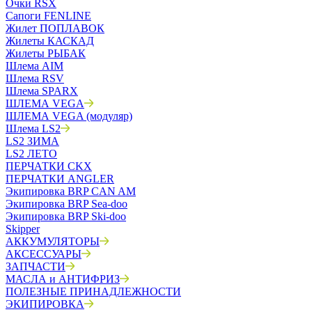
Очки RSX
Сапоги FENLINE
Жилет ПОПЛАВОК
Жилеты КАСКАД
Жилеты РЫБАК
Шлема AIM
Шлема RSV
Шлема SPARX
ШЛЕМА VEGA
ШЛЕМА VEGA (модуляр)
Шлема LS2
LS2 ЗИМА
LS2 ЛЕТО
ПЕРЧАТКИ CKX
ПЕРЧАТКИ ANGLER
Экипировка BRP CAN AM
Экипировка BRP Sea-doo
Экипировка BRP Ski-doo
Skipper
АККУМУЛЯТОРЫ
АКСЕССУАРЫ
ЗАПЧАСТИ
МАСЛА и АНТИФРИЗ
ПОЛЕЗНЫЕ ПРИНАДЛЕЖНОСТИ
ЭКИПИРОВКА