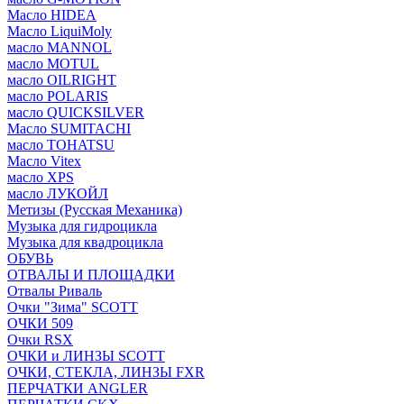
Масло HIDEA
Масло LiquiMoly
масло MANNOL
масло MOTUL
масло OILRIGHT
масло POLARIS
масло QUICKSILVER
Масло SUMITACHI
масло TOHATSU
Масло Vitex
масло XPS
масло ЛУКОЙЛ
Метизы (Русская Механика)
Музыка для гидроцикла
Музыка для квадроцикла
ОБУВЬ
ОТВАЛЫ И ПЛОЩАДКИ
Отвалы Риваль
Очки "Зима" SCOTT
ОЧКИ 509
Очки RSX
ОЧКИ и ЛИНЗЫ SCOTT
ОЧКИ, СТЕКЛА, ЛИНЗЫ FXR
ПЕРЧАТКИ ANGLER