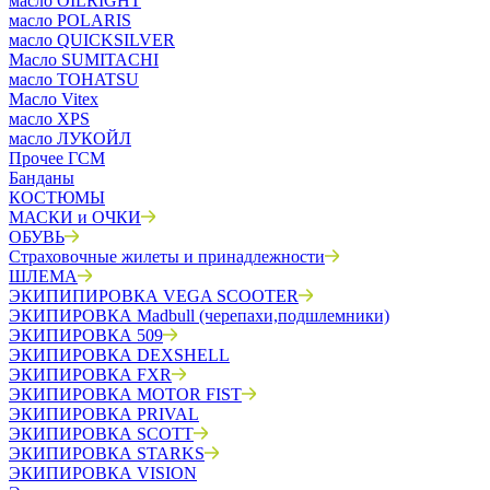
масло OILRIGHT
масло POLARIS
масло QUICKSILVER
Масло SUMITACHI
масло TOHATSU
Масло Vitex
масло XPS
масло ЛУКОЙЛ
Прочее ГСМ
Банданы
КОСТЮМЫ
МАСКИ и ОЧКИ
ОБУВЬ
Страховочные жилеты и принадлежности
ШЛЕМА
ЭКИПИПИРОВКА VEGA SCOOTER
ЭКИПИРОВКА Madbull (черепахи,подшлемники)
ЭКИПИРОВКА 509
ЭКИПИРОВКА DEXSHELL
ЭКИПИРОВКА FXR
ЭКИПИРОВКА MOTOR FIST
ЭКИПИРОВКА PRIVAL
ЭКИПИРОВКА SCOTT
ЭКИПИРОВКА STARKS
ЭКИПИРОВКА VISION