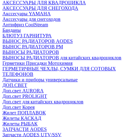
АКСЕССУАРЫ ДЛЯ КВАДРОЦИКЛА
АКСЕССУАРЫ ДЛЯ СНЕГОХОДА
Акссесуары YAMAHA
Акссесуары для снегоходов
Антифриз CoolStream
Банданы
БЛЮТУЗ ГАРНИТУРА
ВЫНОС РАДИАТОРОВ AODES
ВЫНОС РАДИАТОРОВ РМ
ВЫНОСЫ РАДИАТОРОВ
ВЫНОСЫ РАДИАТОРОВ для китайских квадроциклов
Герметики Присадки Мотохимия
ГЕРМЕТИЧНЫЕ ЧЕХЛЫ, СУМКИ ДЛЯ СОТОВЫХ
ТЕЛЕФОНОВ
Датчики и приборы универсальные
ДОП.СВЕТ
Доп.свет AURORA
Доп.свет PROLIGHT
Доп.свет для китайских квадроциклов
Доп.свет Корея
Жилет ПОПЛАВОК
Жилеты КАСКАД
Жилеты РЫБАК
ЗАПЧАСТИ AODES
Запчасти AODES UTV/SSV