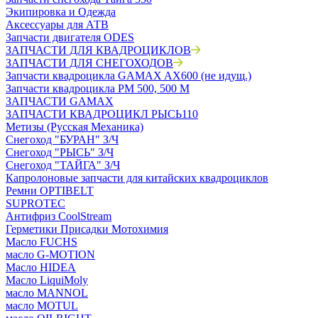
Экипировка и Одежда
Аксессуары для АТВ
Запчасти двигателя ODES
ЗАПЧАСТИ ДЛЯ КВАДРОЦИКЛОВ
ЗАПЧАСТИ ДЛЯ СНЕГОХОДОВ
Запчасти квадроцикла GAMAX AX600 (не идущ.)
Запчасти квадроцикла РМ 500, 500 М
ЗАПЧАСТИ GAMAX
ЗАПЧАСТИ КВАДРОЦИКЛ РЫСЬ110
Метизы (Русская Механика)
Снегоход "БУРАН" З/Ч
Снегоход "РЫСЬ" З/Ч
Снегоход "ТАЙГА" З/Ч
Капролоновые запчасти для китайских квадроциклов
Ремни OPTIBELT
SUPROTEC
Антифриз CoolStream
Герметики Присадки Мотохимия
Масло FUCHS
масло G-MOTION
Масло HIDEA
Масло LiquiMoly
масло MANNOL
масло MOTUL