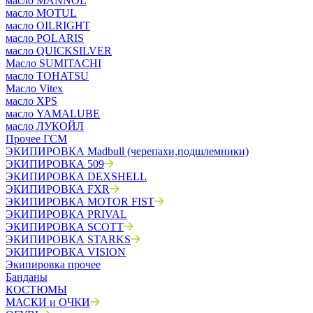
масло MANNOL
масло MOTUL
масло OILRIGHT
масло POLARIS
масло QUICKSILVER
Масло SUMITACHI
масло TOHATSU
Масло Vitex
масло XPS
масло YAMALUBE
масло ЛУКОЙЛ
Прочее ГСМ
ЭКИПИРОВКА Madbull (черепахи,подшлемники)
ЭКИПИРОВКА 509
ЭКИПИРОВКА DEXSHELL
ЭКИПИРОВКА FXR
ЭКИПИРОВКА MOTOR FIST
ЭКИПИРОВКА PRIVAL
ЭКИПИРОВКА SCOTT
ЭКИПИРОВКА STARKS
ЭКИПИРОВКА VISION
Экипировка прочее
Банданы
КОСТЮМЫ
МАСКИ и ОЧКИ