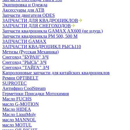
Экипировка и Одежда
Аксессуары для АТВ
Запчасти двигателя ODES
ЗАПЧАСТИ ДЛЯ КВАДРОЦИКЛОВ
ЗАПЧАСТИ ДЛЯ СНЕГОХОДОВ
Запчасти квадроцикла GAMAX AX600 (не идущ.)
Запчасти квадроцикла РМ 500, 500 М
ЗАПЧАСТИ GAMAX
ЗАПЧАСТИ КВАДРОЦИКЛ РЫСЬ110
Метизы (Русская Механика)
Снегоход "БУРАН" З/Ч
Снегоход "РЫСЬ" З/Ч
Снегоход "ТАЙГА" З/Ч
Капролоновые запчасти для китайских квадроциклов
Ремни OPTIBELT
SUPROTEC
Антифриз CoolStream
Герметики Присадки Мотохимия
Масло FUCHS
масло G-MOTION
Масло HIDEA
Масло LiquiMoly
масло MANNOL
масло MOTUL