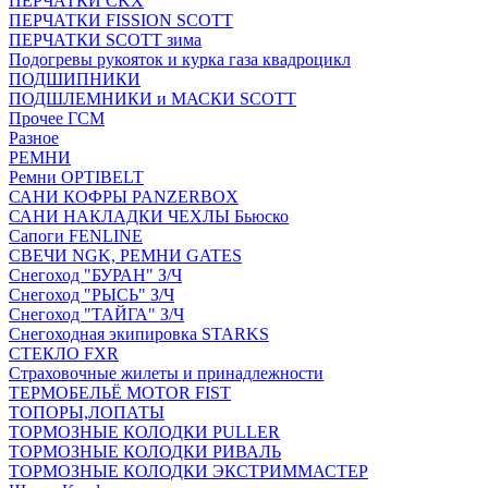
ПЕРЧАТКИ CKX
ПЕРЧАТКИ FISSION SCOTT
ПЕРЧАТКИ SCOTT зима
Подогревы рукояток и курка газа квадроцикл
ПОДШИПНИКИ
ПОДШЛЕМНИКИ и МАСКИ SCOTT
Прочее ГСМ
Разное
РЕМНИ
Ремни OPTIBELT
САНИ КОФРЫ PANZERBOX
САНИ НАКЛАДКИ ЧЕХЛЫ Бьюско
Сапоги FENLINE
СВЕЧИ NGK, РЕМНИ GATES
Снегоход "БУРАН" З/Ч
Снегоход "РЫСЬ" З/Ч
Снегоход "ТАЙГА" З/Ч
Снегоходная экипировка STARKS
СТЕКЛО FXR
Страховочные жилеты и принадлежности
ТЕРМОБЕЛЬЁ MOTOR FIST
ТОПОРЫ,ЛОПАТЫ
ТОРМОЗНЫЕ КОЛОДКИ PULLER
ТОРМОЗНЫЕ КОЛОДКИ РИВАЛЬ
ТОРМОЗНЫЕ КОЛОДКИ ЭКСТРИММАСТЕР