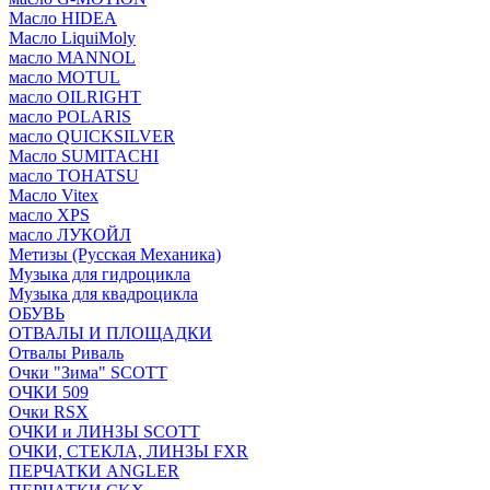
Масло HIDEA
Масло LiquiMoly
масло MANNOL
масло MOTUL
масло OILRIGHT
масло POLARIS
масло QUICKSILVER
Масло SUMITACHI
масло TOHATSU
Масло Vitex
масло XPS
масло ЛУКОЙЛ
Метизы (Русская Механика)
Музыка для гидроцикла
Музыка для квадроцикла
ОБУВЬ
ОТВАЛЫ И ПЛОЩАДКИ
Отвалы Риваль
Очки "Зима" SCOTT
ОЧКИ 509
Очки RSX
ОЧКИ и ЛИНЗЫ SCOTT
ОЧКИ, СТЕКЛА, ЛИНЗЫ FXR
ПЕРЧАТКИ ANGLER