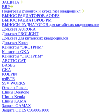
ЗАЩИТА
BRP
Подогревы рукояток и курка газа квадроцикл
ВЫНОС РАДИАТОРОВ AODES
ВЫНОС РАДИАТОРОВ РМ
ВЫНОСЫ РАДИАТОРОВ для китайских квадроциклов
Доп.свет AURORA
Доп.свет PROLIGHT
Доп.свет для китайских квадроциклов
Доп.свет Корея
Канистры "ЭКСТРИМ"
Канистры GKA
Канистры ''ЭКСТРИМ''
ARCTIC CAT
BASEG
GKA
KOLPIN
redBTR
SSV WORKS
Отвалы Риваль
Шины Deestone
Шины Kenda
Шины КАМА
Защита GAMAX
Защита ODES 650/800/1000