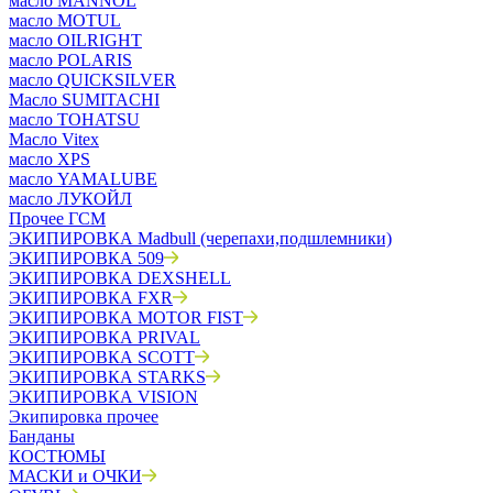
масло MANNOL
масло MOTUL
масло OILRIGHT
масло POLARIS
масло QUICKSILVER
Масло SUMITACHI
масло TOHATSU
Масло Vitex
масло XPS
масло YAMALUBE
масло ЛУКОЙЛ
Прочее ГСМ
ЭКИПИРОВКА Madbull (черепахи,подшлемники)
ЭКИПИРОВКА 509
ЭКИПИРОВКА DEXSHELL
ЭКИПИРОВКА FXR
ЭКИПИРОВКА MOTOR FIST
ЭКИПИРОВКА PRIVAL
ЭКИПИРОВКА SCOTT
ЭКИПИРОВКА STARKS
ЭКИПИРОВКА VISION
Экипировка прочее
Банданы
КОСТЮМЫ
МАСКИ и ОЧКИ