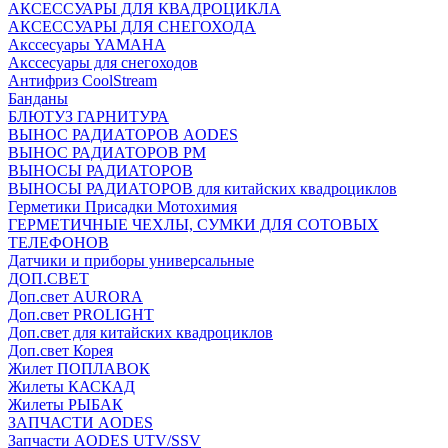
АКСЕССУАРЫ ДЛЯ КВАДРОЦИКЛА
АКСЕССУАРЫ ДЛЯ СНЕГОХОДА
Акссесуары YAMAHA
Акссесуары для снегоходов
Антифриз CoolStream
Банданы
БЛЮТУЗ ГАРНИТУРА
ВЫНОС РАДИАТОРОВ AODES
ВЫНОС РАДИАТОРОВ РМ
ВЫНОСЫ РАДИАТОРОВ
ВЫНОСЫ РАДИАТОРОВ для китайских квадроциклов
Герметики Присадки Мотохимия
ГЕРМЕТИЧНЫЕ ЧЕХЛЫ, СУМКИ ДЛЯ СОТОВЫХ
ТЕЛЕФОНОВ
Датчики и приборы универсальные
ДОП.СВЕТ
Доп.свет AURORA
Доп.свет PROLIGHT
Доп.свет для китайских квадроциклов
Доп.свет Корея
Жилет ПОПЛАВОК
Жилеты КАСКАД
Жилеты РЫБАК
ЗАПЧАСТИ AODES
Запчасти AODES UTV/SSV