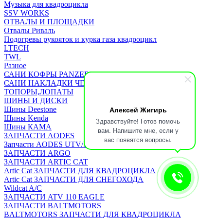
Музыка для квадроцикла
SSV WORKS
ОТВАЛЫ И ПЛОЩАДКИ
Отвалы Риваль
Подогревы рукояток и курка газа квадроцикл
LTECH
TWL
Разное
САНИ КОФРЫ PANZERBOX
САНИ НАКЛАДКИ ЧЕХЛЫ Бьюско
ТОПОРЫ,ЛОПАТЫ
ШИНЫ И ДИСКИ
Алексей Жигирь
Шины Deestone
Шины Kenda
Здравствуйте! Готов помочь
Шины КАМА
вам. Напишите мне, если у
ЗАПЧАСТИ AODES
вас появятся вопросы.
Запчасти AODES UTV/SSV
ЗАПЧАСТИ ARGO
ЗАПЧАСТИ ARTIC CAT
Artic Cat ЗАПЧАСТИ ДЛЯ КВАДРОЦИКЛА
Artic Cat ЗАПЧАСТИ ДЛЯ СНЕГОХОДА
Wildcat A/C
ЗАПЧАСТИ ATV 110 EAGLE
ЗАПЧАСТИ BALTMOTORS
BALTMOTORS ЗАПЧАСТИ ДЛЯ КВАДРОЦИКЛА