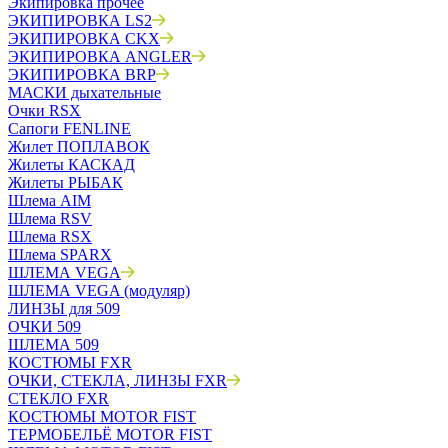
Экипировка прочее
ЭКИПИРОВКА LS2
ЭКИПИРОВКА CKX
ЭКИПИРОВКА ANGLER
ЭКИПИРОВКА BRP
МАСКИ дыхательные
Очки RSX
Сапоги FENLINE
Жилет ПОПЛАВОК
Жилеты КАСКАД
Жилеты РЫБАК
Шлема AIM
Шлема RSV
Шлема RSX
Шлема SPARX
ШЛЕМА VEGA
ШЛЕМА VEGA (модуляр)
ЛИНЗЫ для 509
ОЧКИ 509
ШЛЕМА 509
КОСТЮМЫ FXR
ОЧКИ, СТЕКЛА, ЛИНЗЫ FXR
СТЕКЛО FXR
КОСТЮМЫ MOTOR FIST
ТЕРМОБЕЛЬЁ MOTOR FIST