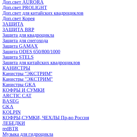
Доп.свет AURORA
Доп.свет PROLIGHT
Доп.свет для китайских квадроциклов
Доп.свет Корея
ЗАЩИТА
ЗАЩИТА BRP
Защита для квадроцикла
Защита для снегохода
Защита GAMAX
Защита ODES 650/800/1000
Защита STELS
Защита для китайских квадроциклов
КАНИСТРЫ
Канистры ''ЭКСТРИМ''
Канистры "ЭКСТРИМ"
Канистры GKA
КОФРЫ И СУМКИ
ARCTIC CAT
BASEG
GKA
KOLPIN
КОФРЫ,СУМКИ, ЧЕХЛЫ Пр-во Россия
ЛЕБЕДКИ
redBTR
Музыка для гидроцикла