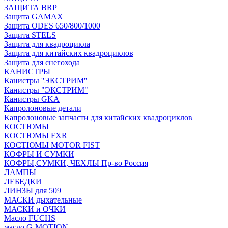
ЗАЩИТА BRP
Защита GAMAX
Защита ODES 650/800/1000
Защита STELS
Защита для квадроцикла
Защита для китайских квадроциклов
Защита для снегохода
КАНИСТРЫ
Канистры ''ЭКСТРИМ''
Канистры "ЭКСТРИМ"
Канистры GKA
Капролоновые детали
Капролоновые запчасти для китайских квадроциклов
КОСТЮМЫ
КОСТЮМЫ FXR
КОСТЮМЫ MOTOR FIST
КОФРЫ И СУМКИ
КОФРЫ,СУМКИ, ЧЕХЛЫ Пр-во Россия
ЛАМПЫ
ЛЕБЕДКИ
ЛИНЗЫ для 509
МАСКИ дыхательные
МАСКИ и ОЧКИ
Масло FUCHS
масло G-MOTION