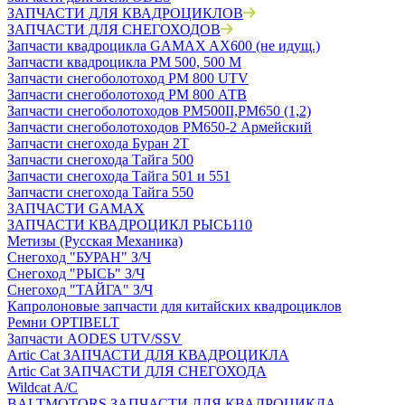
ЗАПЧАСТИ ДЛЯ КВАДРОЦИКЛОВ
ЗАПЧАСТИ ДЛЯ СНЕГОХОДОВ
Запчасти квадроцикла GAMAX AX600 (не идущ.)
Запчасти квадроцикла РМ 500, 500 М
Запчасти снегоболотоход РМ 800 UTV
Запчасти снегоболотоход РМ 800 АТВ
Запчасти снегоболотоходов РМ500II,РМ650 (1,2)
Запчасти снегоболотоходов РМ650-2 Армейский
Запчасти снегохода Буран 2Т
Запчасти снегохода Тайга 500
Запчасти снегохода Тайга 501 и 551
Запчасти снегохода Тайга 550
ЗАПЧАСТИ GAMAX
ЗАПЧАСТИ КВАДРОЦИКЛ РЫСЬ110
Метизы (Русская Механика)
Снегоход "БУРАН" З/Ч
Снегоход "РЫСЬ" З/Ч
Снегоход "ТАЙГА" З/Ч
Капролоновые запчасти для китайских квадроциклов
Ремни OPTIBELT
Запчасти AODES UTV/SSV
Artic Cat ЗАПЧАСТИ ДЛЯ КВАДРОЦИКЛА
Artic Cat ЗАПЧАСТИ ДЛЯ СНЕГОХОДА
Wildcat A/C
BALTMOTORS ЗАПЧАСТИ ДЛЯ КВАДРОЦИКЛА