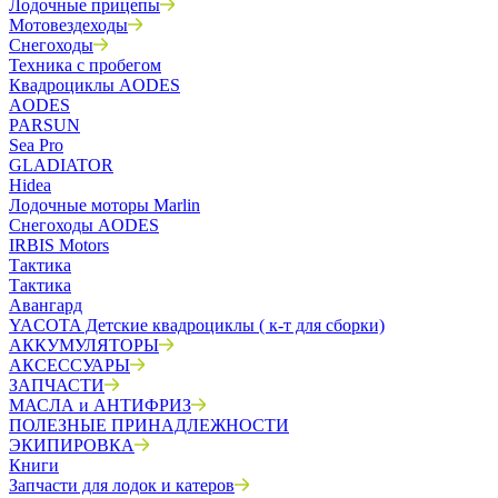
Лодочные прицепы
Мотовездеходы
Снегоходы
Техника с пробегом
Квадроциклы AODES
AODES
PARSUN
Sea Pro
GLADIATOR
Hidea
Лодочные моторы Marlin
Снегоходы AODES
IRBIS Motors
Тактика
Тактика
Авангард
YACOTA Детские квадроциклы ( к-т для сборки)
АККУМУЛЯТОРЫ
АКСЕССУАРЫ
ЗАПЧАСТИ
МАСЛА и АНТИФРИЗ
ПОЛЕЗНЫЕ ПРИНАДЛЕЖНОСТИ
ЭКИПИРОВКА
Книги
Запчасти для лодок и катеров