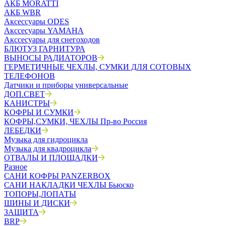
АКБ MORATTI
АКБ WBR
Аксессуары ODES
Акссесуары YAMAHA
Акссесуары для снегоходов
БЛЮТУЗ ГАРНИТУРА
ВЫНОСЫ РАДИАТОРОВ
ГЕРМЕТИЧНЫЕ ЧЕХЛЫ, СУМКИ ДЛЯ СОТОВЫХ
ТЕЛЕФОНОВ
Датчики и приборы универсальные
ДОП.СВЕТ
КАНИСТРЫ
КОФРЫ И СУМКИ
КОФРЫ,СУМКИ, ЧЕХЛЫ Пр-во Россия
ЛЕБЕДКИ
Музыка для гидроцикла
Музыка для квадроцикла
ОТВАЛЫ И ПЛОЩАДКИ
Разное
САНИ КОФРЫ PANZERBOX
САНИ НАКЛАДКИ ЧЕХЛЫ Бьюско
ТОПОРЫ,ЛОПАТЫ
ШИНЫ И ДИСКИ
ЗАЩИТА
BRP