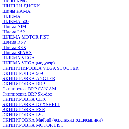
Шины Kenda
ШИНЫ И ДИСКИ
Шины КАМА
ШЛЕМА
ШЛЕМА 509
Шлема AIM
Шлема LS2
ШЛЕМА MOTOR FIST
Шлема RSV
Шлема RSX
Шлема SPARX
ШЛЕМА VEGA
ШЛЕМА VEGA (модуляр)
ЭКИПИПИРОВКА VEGA SCOOTER
ЭКИПИРОВКА 509
ЭКИПИРОВКА ANGLER
ЭКИПИРОВКА BRP
Экипировка BRP CAN AM
Экипировка BRP Ski-doo
ЭКИПИРОВКА CKX
ЭКИПИРОВКА DEXSHELL
ЭКИПИРОВКА FXR
ЭКИПИРОВКА LS2
ЭКИПИРОВКА Madbull (черепахи,подшлемники)
ЭКИПИРОВКА MOTOR FIST