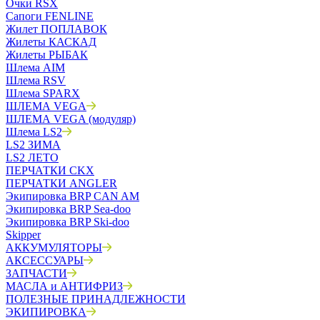
Очки RSX
Сапоги FENLINE
Жилет ПОПЛАВОК
Жилеты КАСКАД
Жилеты РЫБАК
Шлема AIM
Шлема RSV
Шлема SPARX
ШЛЕМА VEGA
ШЛЕМА VEGA (модуляр)
Шлема LS2
LS2 ЗИМА
LS2 ЛЕТО
ПЕРЧАТКИ CKX
ПЕРЧАТКИ ANGLER
Экипировка BRP CAN AM
Экипировка BRP Sea-doo
Экипировка BRP Ski-doo
Skipper
АККУМУЛЯТОРЫ
АКСЕССУАРЫ
ЗАПЧАСТИ
МАСЛА и АНТИФРИЗ
ПОЛЕЗНЫЕ ПРИНАДЛЕЖНОСТИ
ЭКИПИРОВКА