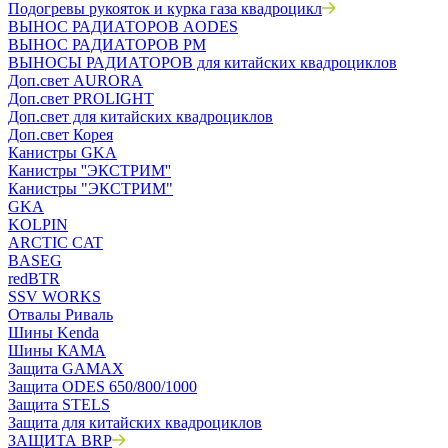
Подогревы рукояток и курка газа квадроцикл
ВЫНОС РАДИАТОРОВ AODES
ВЫНОС РАДИАТОРОВ РМ
ВЫНОСЫ РАДИАТОРОВ для китайских квадроциклов
Доп.свет AURORA
Доп.свет PROLIGHT
Доп.свет для китайских квадроциклов
Доп.свет Корея
Канистры GKA
Канистры ''ЭКСТРИМ''
Канистры "ЭКСТРИМ"
GKA
KOLPIN
ARCTIC CAT
BASEG
redBTR
SSV WORKS
Отвалы Риваль
Шины Kenda
Шины КАМА
Защита GAMAX
Защита ODES 650/800/1000
Защита STELS
Защита для китайских квадроциклов
ЗАЩИТА BRP