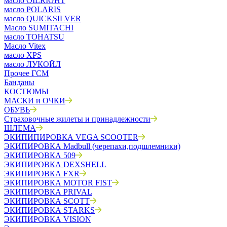
масло OILRIGHT
масло POLARIS
масло QUICKSILVER
Масло SUMITACHI
масло TOHATSU
Масло Vitex
масло XPS
масло ЛУКОЙЛ
Прочее ГСМ
Банданы
КОСТЮМЫ
МАСКИ и ОЧКИ
ОБУВЬ
Страховочные жилеты и принадлежности
ШЛЕМА
ЭКИПИПИРОВКА VEGA SCOOTER
ЭКИПИРОВКА Madbull (черепахи,подшлемники)
ЭКИПИРОВКА 509
ЭКИПИРОВКА DEXSHELL
ЭКИПИРОВКА FXR
ЭКИПИРОВКА MOTOR FIST
ЭКИПИРОВКА PRIVAL
ЭКИПИРОВКА SCOTT
ЭКИПИРОВКА STARKS
ЭКИПИРОВКА VISION