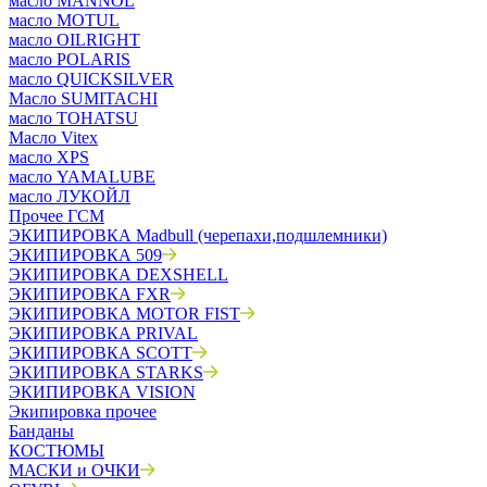
масло MANNOL
масло MOTUL
масло OILRIGHT
масло POLARIS
масло QUICKSILVER
Масло SUMITACHI
масло TOHATSU
Масло Vitex
масло XPS
масло YAMALUBE
масло ЛУКОЙЛ
Прочее ГСМ
ЭКИПИРОВКА Madbull (черепахи,подшлемники)
ЭКИПИРОВКА 509
ЭКИПИРОВКА DEXSHELL
ЭКИПИРОВКА FXR
ЭКИПИРОВКА MOTOR FIST
ЭКИПИРОВКА PRIVAL
ЭКИПИРОВКА SCOTT
ЭКИПИРОВКА STARKS
ЭКИПИРОВКА VISION
Экипировка прочее
Банданы
КОСТЮМЫ
МАСКИ и ОЧКИ