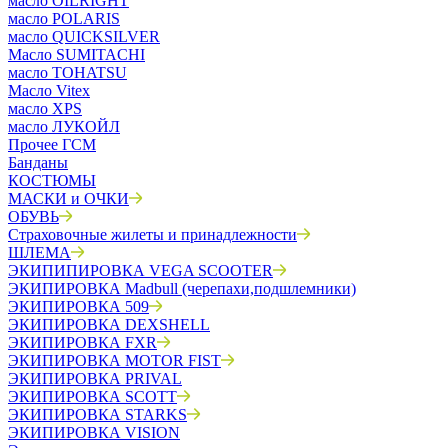
масло OILRIGHT
масло POLARIS
масло QUICKSILVER
Масло SUMITACHI
масло TOHATSU
Масло Vitex
масло XPS
масло ЛУКОЙЛ
Прочее ГСМ
Банданы
КОСТЮМЫ
МАСКИ и ОЧКИ
ОБУВЬ
Страховочные жилеты и принадлежности
ШЛЕМА
ЭКИПИПИРОВКА VEGA SCOOTER
ЭКИПИРОВКА Madbull (черепахи,подшлемники)
ЭКИПИРОВКА 509
ЭКИПИРОВКА DEXSHELL
ЭКИПИРОВКА FXR
ЭКИПИРОВКА MOTOR FIST
ЭКИПИРОВКА PRIVAL
ЭКИПИРОВКА SCOTT
ЭКИПИРОВКА STARKS
ЭКИПИРОВКА VISION