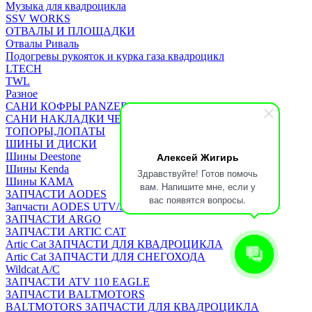
Музыка для квадроцикла
SSV WORKS
ОТВАЛЫ И ПЛОЩАДКИ
Отвалы Риваль
Подогревы рукояток и курка газа квадроцикл
LTECH
TWL
Разное
САНИ КОФРЫ PANZERBOX
САНИ НАКЛАДКИ ЧЕХЛЫ Бьюско
ТОПОРЫ,ЛОПАТЫ
ШИНЫ И ДИСКИ
Алексей Жигирь
Шины Deestone
Шины Kenda
Здравствуйте! Готов помочь
Шины КАМА
вам. Напишите мне, если у
ЗАПЧАСТИ AODES
вас появятся вопросы.
Запчасти AODES UTV/SSV
ЗАПЧАСТИ ARGO
ЗАПЧАСТИ ARTIC CAT
Artic Cat ЗАПЧАСТИ ДЛЯ КВАДРОЦИКЛА
Artic Cat ЗАПЧАСТИ ДЛЯ СНЕГОХОДА
Wildcat A/C
ЗАПЧАСТИ ATV 110 EAGLE
ЗАПЧАСТИ BALTMOTORS
BALTMOTORS ЗАПЧАСТИ ДЛЯ КВАДРОЦИКЛА