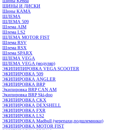
Шины Kenda
ШИНЫ И ДИСКИ
Шины КАМА
ШЛЕМА
ШЛЕМА 509
Шлема AIM
Шлема LS2
ШЛЕМА MOTOR FIST
Шлема RSV
Шлема RSX
Шлема SPARX
ШЛЕМА VEGA
ШЛЕМА VEGA (модуляр)
ЭКИПИПИРОВКА VEGA SCOOTER
ЭКИПИРОВКА 509
ЭКИПИРОВКА ANGLER
ЭКИПИРОВКА BRP
Экипировка BRP CAN AM
Экипировка BRP Ski-doo
ЭКИПИРОВКА CKX
ЭКИПИРОВКА DEXSHELL
ЭКИПИРОВКА FXR
ЭКИПИРОВКА LS2
ЭКИПИРОВКА Madbull (черепахи,подшлемники)
ЭКИПИРОВКА MOTOR FIST