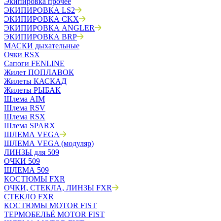
Экипировка прочее
ЭКИПИРОВКА LS2
ЭКИПИРОВКА CKX
ЭКИПИРОВКА ANGLER
ЭКИПИРОВКА BRP
МАСКИ дыхательные
Очки RSX
Сапоги FENLINE
Жилет ПОПЛАВОК
Жилеты КАСКАД
Жилеты РЫБАК
Шлема AIM
Шлема RSV
Шлема RSX
Шлема SPARX
ШЛЕМА VEGA
ШЛЕМА VEGA (модуляр)
ЛИНЗЫ для 509
ОЧКИ 509
ШЛЕМА 509
КОСТЮМЫ FXR
ОЧКИ, СТЕКЛА, ЛИНЗЫ FXR
СТЕКЛО FXR
КОСТЮМЫ MOTOR FIST
ТЕРМОБЕЛЬЁ MOTOR FIST