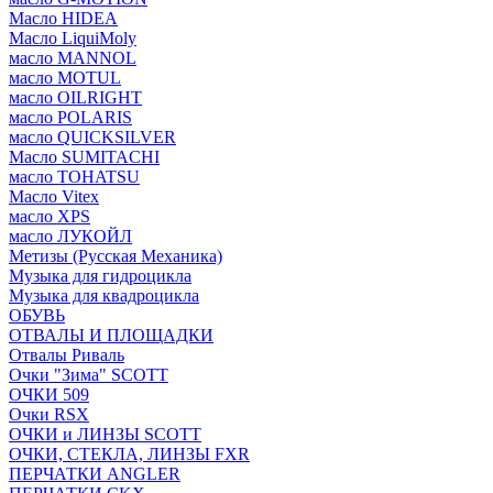
Масло HIDEA
Масло LiquiMoly
масло MANNOL
масло MOTUL
масло OILRIGHT
масло POLARIS
масло QUICKSILVER
Масло SUMITACHI
масло TOHATSU
Масло Vitex
масло XPS
масло ЛУКОЙЛ
Метизы (Русская Механика)
Музыка для гидроцикла
Музыка для квадроцикла
ОБУВЬ
ОТВАЛЫ И ПЛОЩАДКИ
Отвалы Риваль
Очки "Зима" SCOTT
ОЧКИ 509
Очки RSX
ОЧКИ и ЛИНЗЫ SCOTT
ОЧКИ, СТЕКЛА, ЛИНЗЫ FXR
ПЕРЧАТКИ ANGLER