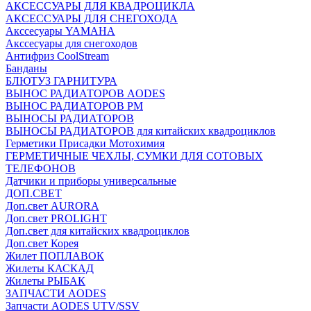
АКСЕССУАРЫ ДЛЯ КВАДРОЦИКЛА
АКСЕССУАРЫ ДЛЯ СНЕГОХОДА
Акссесуары YAMAHA
Акссесуары для снегоходов
Антифриз CoolStream
Банданы
БЛЮТУЗ ГАРНИТУРА
ВЫНОС РАДИАТОРОВ AODES
ВЫНОС РАДИАТОРОВ РМ
ВЫНОСЫ РАДИАТОРОВ
ВЫНОСЫ РАДИАТОРОВ для китайских квадроциклов
Герметики Присадки Мотохимия
ГЕРМЕТИЧНЫЕ ЧЕХЛЫ, СУМКИ ДЛЯ СОТОВЫХ
ТЕЛЕФОНОВ
Датчики и приборы универсальные
ДОП.СВЕТ
Доп.свет AURORA
Доп.свет PROLIGHT
Доп.свет для китайских квадроциклов
Доп.свет Корея
Жилет ПОПЛАВОК
Жилеты КАСКАД
Жилеты РЫБАК
ЗАПЧАСТИ AODES
Запчасти AODES UTV/SSV