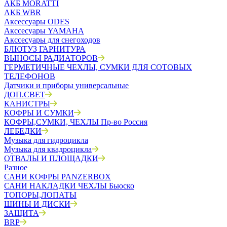
АКБ MORATTI
АКБ WBR
Аксессуары ODES
Акссесуары YAMAHA
Акссесуары для снегоходов
БЛЮТУЗ ГАРНИТУРА
ВЫНОСЫ РАДИАТОРОВ
ГЕРМЕТИЧНЫЕ ЧЕХЛЫ, СУМКИ ДЛЯ СОТОВЫХ
ТЕЛЕФОНОВ
Датчики и приборы универсальные
ДОП.СВЕТ
КАНИСТРЫ
КОФРЫ И СУМКИ
КОФРЫ,СУМКИ, ЧЕХЛЫ Пр-во Россия
ЛЕБЕДКИ
Музыка для гидроцикла
Музыка для квадроцикла
ОТВАЛЫ И ПЛОЩАДКИ
Разное
САНИ КОФРЫ PANZERBOX
САНИ НАКЛАДКИ ЧЕХЛЫ Бьюско
ТОПОРЫ,ЛОПАТЫ
ШИНЫ И ДИСКИ
ЗАЩИТА
BRP