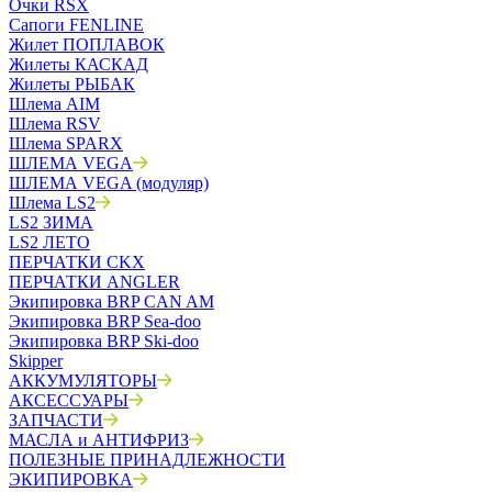
Очки RSX
Сапоги FENLINE
Жилет ПОПЛАВОК
Жилеты КАСКАД
Жилеты РЫБАК
Шлема AIM
Шлема RSV
Шлема SPARX
ШЛЕМА VEGA
ШЛЕМА VEGA (модуляр)
Шлема LS2
LS2 ЗИМА
LS2 ЛЕТО
ПЕРЧАТКИ CKX
ПЕРЧАТКИ ANGLER
Экипировка BRP CAN AM
Экипировка BRP Sea-doo
Экипировка BRP Ski-doo
Skipper
АККУМУЛЯТОРЫ
АКСЕССУАРЫ
ЗАПЧАСТИ
МАСЛА и АНТИФРИЗ
ПОЛЕЗНЫЕ ПРИНАДЛЕЖНОСТИ
ЭКИПИРОВКА