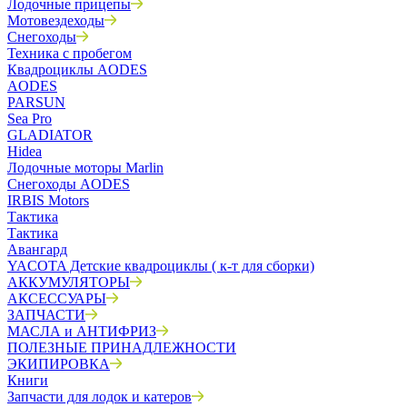
Лодочные прицепы
Мотовездеходы
Снегоходы
Техника с пробегом
Квадроциклы AODES
AODES
PARSUN
Sea Pro
GLADIATOR
Hidea
Лодочные моторы Marlin
Снегоходы AODES
IRBIS Motors
Тактика
Тактика
Авангард
YACOTA Детские квадроциклы ( к-т для сборки)
АККУМУЛЯТОРЫ
АКСЕССУАРЫ
ЗАПЧАСТИ
МАСЛА и АНТИФРИЗ
ПОЛЕЗНЫЕ ПРИНАДЛЕЖНОСТИ
ЭКИПИРОВКА
Книги
Запчасти для лодок и катеров