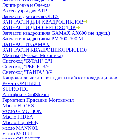
Экипировка и Одежда
Аксессуары для АТВ
Запчасти двигателя ODES
ЗАПЧАСТИ ДЛЯ КВАДРОЦИКЛОВ
ЗАПЧАСТИ ДЛЯ СНЕГОХОДОВ
Запчасти квадроцикла GAMAX AX600 (не идущ.)
Запчасти квадроцикла РМ 500, 500 М
ЗАПЧАСТИ GAMAX
ЗАПЧАСТИ КВАДРОЦИКЛ РЫСЬ110
Метизы (Русская Механика)
Снегоход "БУРАН" З/Ч
Снегоход "РЫСЬ" З/Ч
Снегоход "ТАЙГА" З/Ч
Капролоновые запчасти для китайских квадроциклов
Ремни OPTIBELT
SUPROTEC
Антифриз CoolStream
Герметики Присадки Мотохимия
Масло FUCHS
масло G-MOTION
Масло HIDEA
Масло LiquiMoly
масло MANNOL
масло MOTUL