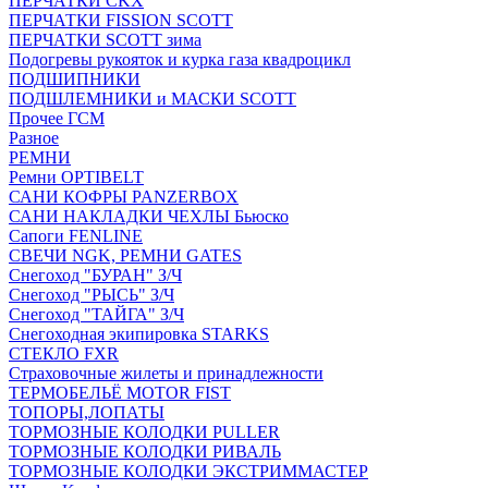
ПЕРЧАТКИ CKX
ПЕРЧАТКИ FISSION SCOTT
ПЕРЧАТКИ SCOTT зима
Подогревы рукояток и курка газа квадроцикл
ПОДШИПНИКИ
ПОДШЛЕМНИКИ и МАСКИ SCOTT
Прочее ГСМ
Разное
РЕМНИ
Ремни OPTIBELT
САНИ КОФРЫ PANZERBOX
САНИ НАКЛАДКИ ЧЕХЛЫ Бьюско
Сапоги FENLINE
СВЕЧИ NGK, РЕМНИ GATES
Снегоход "БУРАН" З/Ч
Снегоход "РЫСЬ" З/Ч
Снегоход "ТАЙГА" З/Ч
Снегоходная экипировка STARKS
СТЕКЛО FXR
Страховочные жилеты и принадлежности
ТЕРМОБЕЛЬЁ MOTOR FIST
ТОПОРЫ,ЛОПАТЫ
ТОРМОЗНЫЕ КОЛОДКИ PULLER
ТОРМОЗНЫЕ КОЛОДКИ РИВАЛЬ
ТОРМОЗНЫЕ КОЛОДКИ ЭКСТРИММАСТЕР