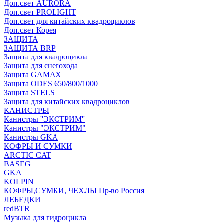
Доп.свет AURORA
Доп.свет PROLIGHT
Доп.свет для китайских квадроциклов
Доп.свет Корея
ЗАЩИТА
ЗАЩИТА BRP
Защита для квадроцикла
Защита для снегохода
Защита GAMAX
Защита ODES 650/800/1000
Защита STELS
Защита для китайских квадроциклов
КАНИСТРЫ
Канистры ''ЭКСТРИМ''
Канистры "ЭКСТРИМ"
Канистры GKA
КОФРЫ И СУМКИ
ARCTIC CAT
BASEG
GKA
KOLPIN
КОФРЫ,СУМКИ, ЧЕХЛЫ Пр-во Россия
ЛЕБЕДКИ
redBTR
Музыка для гидроцикла