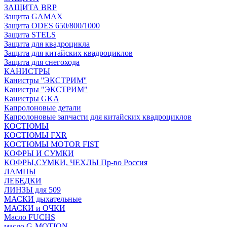
ЗАЩИТА BRP
Защита GAMAX
Защита ODES 650/800/1000
Защита STELS
Защита для квадроцикла
Защита для китайских квадроциклов
Защита для снегохода
КАНИСТРЫ
Канистры ''ЭКСТРИМ''
Канистры "ЭКСТРИМ"
Канистры GKA
Капролоновые детали
Капролоновые запчасти для китайских квадроциклов
КОСТЮМЫ
КОСТЮМЫ FXR
КОСТЮМЫ MOTOR FIST
КОФРЫ И СУМКИ
КОФРЫ,СУМКИ, ЧЕХЛЫ Пр-во Россия
ЛАМПЫ
ЛЕБЕДКИ
ЛИНЗЫ для 509
МАСКИ дыхательные
МАСКИ и ОЧКИ
Масло FUCHS
масло G-MOTION