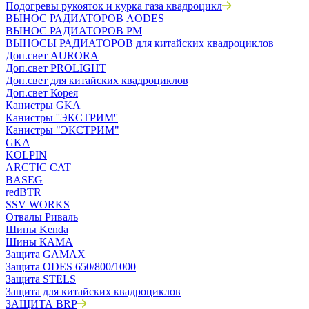
Подогревы рукояток и курка газа квадроцикл
ВЫНОС РАДИАТОРОВ AODES
ВЫНОС РАДИАТОРОВ РМ
ВЫНОСЫ РАДИАТОРОВ для китайских квадроциклов
Доп.свет AURORA
Доп.свет PROLIGHT
Доп.свет для китайских квадроциклов
Доп.свет Корея
Канистры GKA
Канистры ''ЭКСТРИМ''
Канистры "ЭКСТРИМ"
GKA
KOLPIN
ARCTIC CAT
BASEG
redBTR
SSV WORKS
Отвалы Риваль
Шины Kenda
Шины КАМА
Защита GAMAX
Защита ODES 650/800/1000
Защита STELS
Защита для китайских квадроциклов
ЗАЩИТА BRP