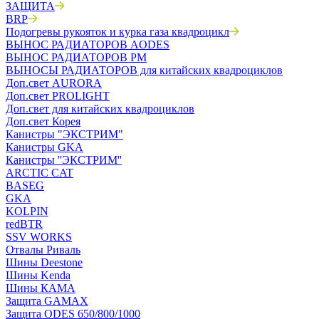
ЗАЩИТА
BRP
Подогревы рукояток и курка газа квадроцикл
ВЫНОС РАДИАТОРОВ AODES
ВЫНОС РАДИАТОРОВ РМ
ВЫНОСЫ РАДИАТОРОВ для китайских квадроциклов
Доп.свет AURORA
Доп.свет PROLIGHT
Доп.свет для китайских квадроциклов
Доп.свет Корея
Канистры "ЭКСТРИМ"
Канистры GKA
Канистры ''ЭКСТРИМ''
ARCTIC CAT
BASEG
GKA
KOLPIN
redBTR
SSV WORKS
Отвалы Риваль
Шины Deestone
Шины Kenda
Шины КАМА
Защита GAMAX
Защита ODES 650/800/1000