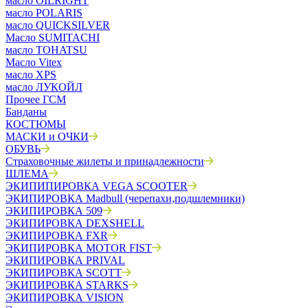
масло OILRIGHT
масло POLARIS
масло QUICKSILVER
Масло SUMITACHI
масло TOHATSU
Масло Vitex
масло XPS
масло ЛУКОЙЛ
Прочее ГСМ
Банданы
КОСТЮМЫ
МАСКИ и ОЧКИ
ОБУВЬ
Страховочные жилеты и принадлежности
ШЛЕМА
ЭКИПИПИРОВКА VEGA SCOOTER
ЭКИПИРОВКА Madbull (черепахи,подшлемники)
ЭКИПИРОВКА 509
ЭКИПИРОВКА DEXSHELL
ЭКИПИРОВКА FXR
ЭКИПИРОВКА MOTOR FIST
ЭКИПИРОВКА PRIVAL
ЭКИПИРОВКА SCOTT
ЭКИПИРОВКА STARKS
ЭКИПИРОВКА VISION