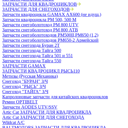
ЗАПЧАСТИ ДЛЯ КВАДРОЦИКЛОВ
ЗАПЧАСТИ ДЛЯ СНЕГОХОДОВ
Запчасти квадроцикла GAMAX AX600 (не идущ.)
Запчасти квадроцикла РМ 500, 500 М
Запчасти снегоболотоход РМ 800 UTV
Запчасти снегоболотоход РМ 800 АТВ
Запчасти снегоболотоходов РМ500II,РМ650 (1,2)
Запчасти снегоболотоходов РМ650-2 Армейский
Запчасти снегохода Буран 2Т
Запчасти снегохода Тайга 500
Запчасти снегохода Тайга 501 и 551
Запчасти снегохода Тайга 550
ЗАПЧАСТИ GAMAX
ЗАПЧАСТИ КВАДРОЦИКЛ РЫСЬ110
Метизы (Русская Механика)
Снегоход "БУРАН" З/Ч
Снегоход "РЫСЬ" З/Ч
Снегоход "ТАЙГА" З/Ч
Капролоновые запчасти для китайских квадроциклов
Ремни OPTIBELT
Запчасти AODES UTV/SSV
Artic Cat ЗАПЧАСТИ ДЛЯ КВАДРОЦИКЛА
Artic Cat ЗАПЧАСТИ ДЛЯ СНЕГОХОДА
Wildcat A/C
BALTMOTORS ЗАПЧАСТИ ДЛЯ КВАДРОЦИКЛА