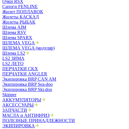
Очки RSX
Сапоги FENLINE
Жилет ПОПЛАВОК
Жилеты КАСКАД
Жилеты РЫБАК
Шлема AIM
Шлема RSV
Шлема SPARX
ШЛЕМА VEGA
ШЛЕМА VEGA (модуляр)
Шлема LS2
LS2 ЗИМА
LS2 ЛЕТО
ПЕРЧАТКИ CKX
ПЕРЧАТКИ ANGLER
Экипировка BRP CAN AM
Экипировка BRP Sea-doo
Экипировка BRP Ski-doo
Skipper
АККУМУЛЯТОРЫ
АКСЕССУАРЫ
ЗАПЧАСТИ
МАСЛА и АНТИФРИЗ
ПОЛЕЗНЫЕ ПРИНАДЛЕЖНОСТИ
ЭКИПИРОВКА