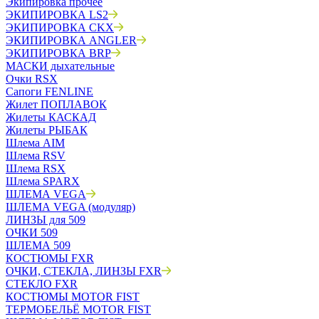
Экипировка прочее
ЭКИПИРОВКА LS2
ЭКИПИРОВКА CKX
ЭКИПИРОВКА ANGLER
ЭКИПИРОВКА BRP
МАСКИ дыхательные
Очки RSX
Сапоги FENLINE
Жилет ПОПЛАВОК
Жилеты КАСКАД
Жилеты РЫБАК
Шлема AIM
Шлема RSV
Шлема RSX
Шлема SPARX
ШЛЕМА VEGA
ШЛЕМА VEGA (модуляр)
ЛИНЗЫ для 509
ОЧКИ 509
ШЛЕМА 509
КОСТЮМЫ FXR
ОЧКИ, СТЕКЛА, ЛИНЗЫ FXR
СТЕКЛО FXR
КОСТЮМЫ MOTOR FIST
ТЕРМОБЕЛЬЁ MOTOR FIST