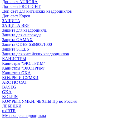
Доп.свет AURORA
Доп.свет PROLIGHT
Доп.свет для китайских квадроциклов
Доп.свет Корея
ЗАЩИТА
ЗАЩИТА BRP
Защита для квадроцикла
Защита для снегохода
Защита GAMAX
Защита ODES 650/800/1000
Защита STELS
Защита для китайских квадроциклов
КАНИСТРЫ
Канистры ''ЭКСТРИМ''
Канистры "ЭКСТРИМ"
Канистры GKA
КОФРЫ И СУМКИ
ARCTIC CAT
BASEG
GKA
KOLPIN
КОФРЫ,СУМКИ, ЧЕХЛЫ Пр-во Россия
ЛЕБЕДКИ
redBTR
Музыка для гидроцикла