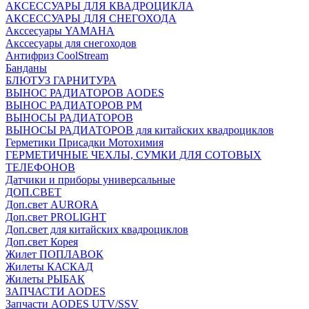
АКСЕССУАРЫ ДЛЯ КВАДРОЦИКЛА
АКСЕССУАРЫ ДЛЯ СНЕГОХОДА
Акссесуары YAMAHA
Акссесуары для снегоходов
Антифриз CoolStream
Банданы
БЛЮТУЗ ГАРНИТУРА
ВЫНОС РАДИАТОРОВ AODES
ВЫНОС РАДИАТОРОВ РМ
ВЫНОСЫ РАДИАТОРОВ
ВЫНОСЫ РАДИАТОРОВ для китайских квадроциклов
Герметики Присадки Мотохимия
ГЕРМЕТИЧНЫЕ ЧЕХЛЫ, СУМКИ ДЛЯ СОТОВЫХ
ТЕЛЕФОНОВ
Датчики и приборы универсальные
ДОП.СВЕТ
Доп.свет AURORA
Доп.свет PROLIGHT
Доп.свет для китайских квадроциклов
Доп.свет Корея
Жилет ПОПЛАВОК
Жилеты КАСКАД
Жилеты РЫБАК
ЗАПЧАСТИ AODES
Запчасти AODES UTV/SSV