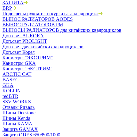
ЗАЩИТА
BRP
Подогревы рукояток и курка газа квадроцикл
ВЫНОС РАДИАТОРОВ AODES
ВЫНОС РАДИАТОРОВ РМ
ВЫНОСЫ РАДИАТОРОВ для китайских квадроциклов
Доп.свет AURORA
Доп.свет PROLIGHT
Доп.свет для китайских квадроциклов
Доп.свет Корея
Канистры "ЭКСТРИМ"
Канистры GKA
Канистры ''ЭКСТРИМ''
ARCTIC CAT
BASEG
GKA
KOLPIN
redBTR
SSV WORKS
Отвалы Риваль
Шины Deestone
Шины Kenda
Шины КАМА
Защита GAMAX
Защита ODES 650/800/1000