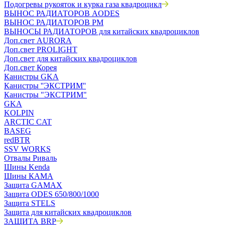
Подогревы рукояток и курка газа квадроцикл
ВЫНОС РАДИАТОРОВ AODES
ВЫНОС РАДИАТОРОВ РМ
ВЫНОСЫ РАДИАТОРОВ для китайских квадроциклов
Доп.свет AURORA
Доп.свет PROLIGHT
Доп.свет для китайских квадроциклов
Доп.свет Корея
Канистры GKA
Канистры ''ЭКСТРИМ''
Канистры "ЭКСТРИМ"
GKA
KOLPIN
ARCTIC CAT
BASEG
redBTR
SSV WORKS
Отвалы Риваль
Шины Kenda
Шины КАМА
Защита GAMAX
Защита ODES 650/800/1000
Защита STELS
Защита для китайских квадроциклов
ЗАЩИТА BRP