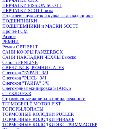
ПЕРЧАТКИ CKX
ПЕРЧАТКИ FISSION SCOTT
ПЕРЧАТКИ SCOTT зима
Подогревы рукояток и курка газа квадроцикл
ПОДШИПНИКИ
ПОДШЛЕМНИКИ и МАСКИ SCOTT
Прочее ГСМ
Разное
РЕМНИ
Ремни OPTIBELT
САНИ КОФРЫ PANZERBOX
САНИ НАКЛАДКИ ЧЕХЛЫ Бьюско
Сапоги FENLINE
СВЕЧИ NGK, РЕМНИ GATES
Снегоход "БУРАН" З/Ч
Снегоход "РЫСЬ" З/Ч
Снегоход "ТАЙГА" З/Ч
Снегоходная экипировка STARKS
СТЕКЛО FXR
Страховочные жилеты и принадлежности
ТЕРМОБЕЛЬЁ MOTOR FIST
ТОПОРЫ,ЛОПАТЫ
ТОРМОЗНЫЕ КОЛОДКИ PULLER
ТОРМОЗНЫЕ КОЛОДКИ РИВАЛЬ
ТОРМОЗНЫЕ КОЛОДКИ ЭКСТРИММАСТЕР