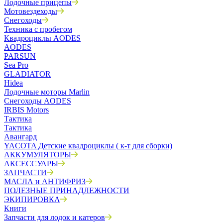
Лодочные прицепы
Мотовездеходы
Снегоходы
Техника с пробегом
Квадроциклы AODES
AODES
PARSUN
Sea Pro
GLADIATOR
Hidea
Лодочные моторы Marlin
Снегоходы AODES
IRBIS Motors
Тактика
Тактика
Авангард
YACOTA Детские квадроциклы ( к-т для сборки)
АККУМУЛЯТОРЫ
АКСЕССУАРЫ
ЗАПЧАСТИ
МАСЛА и АНТИФРИЗ
ПОЛЕЗНЫЕ ПРИНАДЛЕЖНОСТИ
ЭКИПИРОВКА
Книги
Запчасти для лодок и катеров