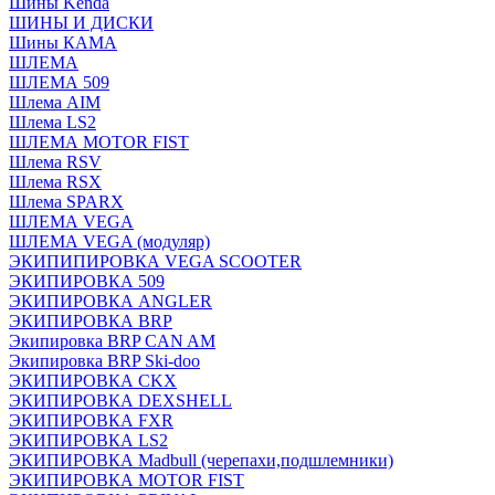
Шины Kenda
ШИНЫ И ДИСКИ
Шины КАМА
ШЛЕМА
ШЛЕМА 509
Шлема AIM
Шлема LS2
ШЛЕМА MOTOR FIST
Шлема RSV
Шлема RSX
Шлема SPARX
ШЛЕМА VEGA
ШЛЕМА VEGA (модуляр)
ЭКИПИПИРОВКА VEGA SCOOTER
ЭКИПИРОВКА 509
ЭКИПИРОВКА ANGLER
ЭКИПИРОВКА BRP
Экипировка BRP CAN AM
Экипировка BRP Ski-doo
ЭКИПИРОВКА CKX
ЭКИПИРОВКА DEXSHELL
ЭКИПИРОВКА FXR
ЭКИПИРОВКА LS2
ЭКИПИРОВКА Madbull (черепахи,подшлемники)
ЭКИПИРОВКА MOTOR FIST