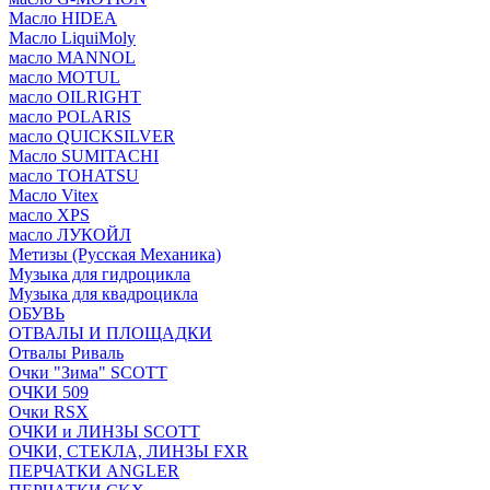
Масло HIDEA
Масло LiquiMoly
масло MANNOL
масло MOTUL
масло OILRIGHT
масло POLARIS
масло QUICKSILVER
Масло SUMITACHI
масло TOHATSU
Масло Vitex
масло XPS
масло ЛУКОЙЛ
Метизы (Русская Механика)
Музыка для гидроцикла
Музыка для квадроцикла
ОБУВЬ
ОТВАЛЫ И ПЛОЩАДКИ
Отвалы Риваль
Очки "Зима" SCOTT
ОЧКИ 509
Очки RSX
ОЧКИ и ЛИНЗЫ SCOTT
ОЧКИ, СТЕКЛА, ЛИНЗЫ FXR
ПЕРЧАТКИ ANGLER