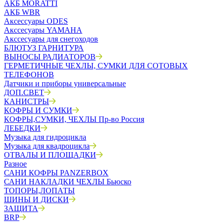
АКБ MORATTI
АКБ WBR
Аксессуары ODES
Акссесуары YAMAHA
Акссесуары для снегоходов
БЛЮТУЗ ГАРНИТУРА
ВЫНОСЫ РАДИАТОРОВ
ГЕРМЕТИЧНЫЕ ЧЕХЛЫ, СУМКИ ДЛЯ СОТОВЫХ
ТЕЛЕФОНОВ
Датчики и приборы универсальные
ДОП.СВЕТ
КАНИСТРЫ
КОФРЫ И СУМКИ
КОФРЫ,СУМКИ, ЧЕХЛЫ Пр-во Россия
ЛЕБЕДКИ
Музыка для гидроцикла
Музыка для квадроцикла
ОТВАЛЫ И ПЛОЩАДКИ
Разное
САНИ КОФРЫ PANZERBOX
САНИ НАКЛАДКИ ЧЕХЛЫ Бьюско
ТОПОРЫ,ЛОПАТЫ
ШИНЫ И ДИСКИ
ЗАЩИТА
BRP