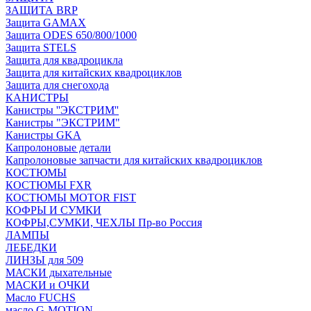
ЗАЩИТА BRP
Защита GAMAX
Защита ODES 650/800/1000
Защита STELS
Защита для квадроцикла
Защита для китайских квадроциклов
Защита для снегохода
КАНИСТРЫ
Канистры ''ЭКСТРИМ''
Канистры "ЭКСТРИМ"
Канистры GKA
Капролоновые детали
Капролоновые запчасти для китайских квадроциклов
КОСТЮМЫ
КОСТЮМЫ FXR
КОСТЮМЫ MOTOR FIST
КОФРЫ И СУМКИ
КОФРЫ,СУМКИ, ЧЕХЛЫ Пр-во Россия
ЛАМПЫ
ЛЕБЕДКИ
ЛИНЗЫ для 509
МАСКИ дыхательные
МАСКИ и ОЧКИ
Масло FUCHS
масло G-MOTION