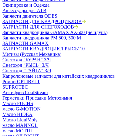
Экипировка и Одежда
Аксессуары для АТВ
Запчасти двигателя ODES
ЗАПЧАСТИ ДЛЯ КВАДРОЦИКЛОВ
ЗАПЧАСТИ ДЛЯ СНЕГОХОДОВ
Запчасти квадроцикла GAMAX AX600 (не идущ.)
Запчасти квадроцикла РМ 500, 500 М
ЗАПЧАСТИ GAMAX
ЗАПЧАСТИ КВАДРОЦИКЛ РЫСЬ110
Метизы (Русская Механика)
Снегоход "БУРАН" З/Ч
Снегоход "РЫСЬ" З/Ч
Снегоход "ТАЙГА" З/Ч
Капролоновые запчасти для китайских квадроциклов
Ремни OPTIBELT
SUPROTEC
Антифриз CoolStream
Герметики Присадки Мотохимия
Масло FUCHS
масло G-MOTION
Масло HIDEA
Масло LiquiMoly
масло MANNOL
масло MOTUL