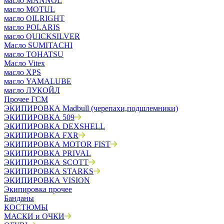
масло MANNOL
масло MOTUL
масло OILRIGHT
масло POLARIS
масло QUICKSILVER
Масло SUMITACHI
масло TOHATSU
Масло Vitex
масло XPS
масло YAMALUBE
масло ЛУКОЙЛ
Прочее ГСМ
ЭКИПИРОВКА Madbull (черепахи,подшлемники)
ЭКИПИРОВКА 509
ЭКИПИРОВКА DEXSHELL
ЭКИПИРОВКА FXR
ЭКИПИРОВКА MOTOR FIST
ЭКИПИРОВКА PRIVAL
ЭКИПИРОВКА SCOTT
ЭКИПИРОВКА STARKS
ЭКИПИРОВКА VISION
Экипировка прочее
Банданы
КОСТЮМЫ
МАСКИ и ОЧКИ