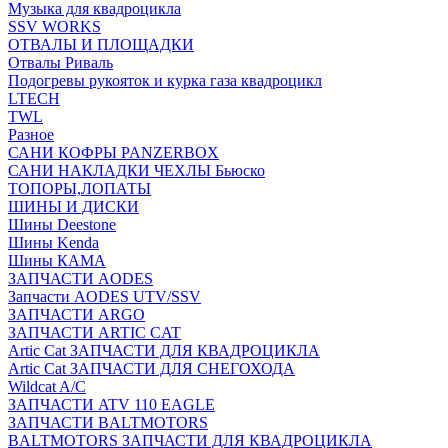
Музыка для квадроцикла
SSV WORKS
ОТВАЛЫ И ПЛОЩАДКИ
Отвалы Риваль
Подогревы рукояток и курка газа квадроцикл
LTECH
TWL
Разное
САНИ КОФРЫ PANZERBOX
САНИ НАКЛАДКИ ЧЕХЛЫ Бьюско
ТОПОРЫ,ЛОПАТЫ
ШИНЫ И ДИСКИ
Шины Deestone
Шины Kenda
Шины КАМА
ЗАПЧАСТИ AODES
Запчасти AODES UTV/SSV
ЗАПЧАСТИ ARGO
ЗАПЧАСТИ ARTIC CAT
Artic Cat ЗАПЧАСТИ ДЛЯ КВАДРОЦИКЛА
Artic Cat ЗАПЧАСТИ ДЛЯ СНЕГОХОДА
Wildcat A/C
ЗАПЧАСТИ ATV 110 EAGLE
ЗАПЧАСТИ BALTMOTORS
BALTMOTORS ЗАПЧАСТИ ДЛЯ КВАДРОЦИКЛА