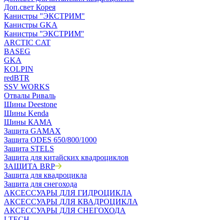
Доп.свет Корея
Канистры "ЭКСТРИМ"
Канистры GKA
Канистры ''ЭКСТРИМ''
ARCTIC CAT
BASEG
GKA
KOLPIN
redBTR
SSV WORKS
Отвалы Риваль
Шины Deestone
Шины Kenda
Шины КАМА
Защита GAMAX
Защита ODES 650/800/1000
Защита STELS
Защита для китайских квадроциклов
ЗАЩИТА BRP
Защита для квадроцикла
Защита для снегохода
АКСЕССУАРЫ ДЛЯ ГИДРОЦИКЛА
АКСЕССУАРЫ ДЛЯ КВАДРОЦИКЛА
АКСЕССУАРЫ ДЛЯ СНЕГОХОДА
LTECH