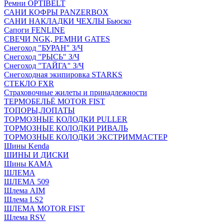
Ремни OPTIBELT
САНИ КОФРЫ PANZERBOX
САНИ НАКЛАДКИ ЧЕХЛЫ Бьюско
Сапоги FENLINE
СВЕЧИ NGK, РЕМНИ GATES
Снегоход "БУРАН" З/Ч
Снегоход "РЫСЬ" З/Ч
Снегоход "ТАЙГА" З/Ч
Снегоходная экипировка STARKS
СТЕКЛО FXR
Страховочные жилеты и принадлежности
ТЕРМОБЕЛЬЁ MOTOR FIST
ТОПОРЫ,ЛОПАТЫ
ТОРМОЗНЫЕ КОЛОДКИ PULLER
ТОРМОЗНЫЕ КОЛОДКИ РИВАЛЬ
ТОРМОЗНЫЕ КОЛОДКИ ЭКСТРИММАСТЕР
Шины Kenda
ШИНЫ И ДИСКИ
Шины КАМА
ШЛЕМА
ШЛЕМА 509
Шлема AIM
Шлема LS2
ШЛЕМА MOTOR FIST
Шлема RSV