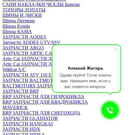
САНИ НАКЛАДКИ ЧЕХЛЫ Бьюско
ТОПОРЫ,ЛОПАТЫ
ШИНЫ И ДИСКИ
Шины Deestone
Шины Kenda
Шины КАМА
ЗАПЧАСТИ AODES
Запчасти AODES UTV/SSV
ЗАПЧАСТИ ARGO
ЗАПЧАСТИ ARTIC CAT
Artic Cat ЗАПЧАСТИ ДЛЯ КВАДРОЦИКЛА
Artic Cat ЗАПЧАСТИ ДЛЯ СНЕГОХОДА
Алексей Жигирь
Wildcat A/C
Здравствуйте! Готов помочь
ЗАПЧАСТИ ATV 110 EAGLE
ЗАПЧАСТИ BALTMOTORS
вам. Напишите мне, если у
BALTMOTORS ЗАПЧАСТИ ДЛЯ КВАДРОЦИКЛА
вас появятся вопросы.
ЗАПЧАСТИ BRP
BRP ЗАПЧАСТИ ДЛЯ ГИДРОЦИКЛА
BRP ЗАПЧАСТИ ДЛЯ КВАДРОЦИКЛА
MAVERICK
BRP ЗАПЧАСТИ ДЛЯ СНЕГОХОДА
ЗАПЧАСТИ GLADIATOR
ЗАПЧАСТИ HANGKAI
ЗАПЧАСТИ HDX
ЗАПЧАСТИ HIDEA