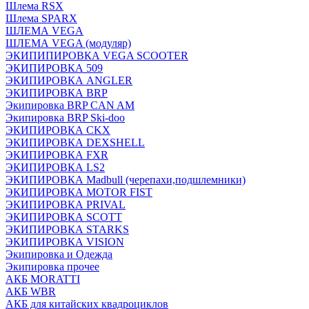
Шлема RSX
Шлема SPARX
ШЛЕМА VEGA
ШЛЕМА VEGA (модуляр)
ЭКИПИПИРОВКА VEGA SCOOTER
ЭКИПИРОВКА 509
ЭКИПИРОВКА ANGLER
ЭКИПИРОВКА BRP
Экипировка BRP CAN AM
Экипировка BRP Ski-doo
ЭКИПИРОВКА CKX
ЭКИПИРОВКА DEXSHELL
ЭКИПИРОВКА FXR
ЭКИПИРОВКА LS2
ЭКИПИРОВКА Madbull (черепахи,подшлемники)
ЭКИПИРОВКА MOTOR FIST
ЭКИПИРОВКА PRIVAL
ЭКИПИРОВКА SCOTT
ЭКИПИРОВКА STARKS
ЭКИПИРОВКА VISION
Экипировка и Одежда
Экипировка прочее
АКБ MORATTI
АКБ WBR
АКБ для китайских квадроциклов