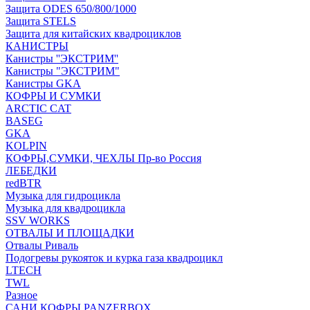
Защита ODES 650/800/1000
Защита STELS
Защита для китайских квадроциклов
КАНИСТРЫ
Канистры ''ЭКСТРИМ''
Канистры "ЭКСТРИМ"
Канистры GKA
КОФРЫ И СУМКИ
ARCTIC CAT
BASEG
GKA
KOLPIN
КОФРЫ,СУМКИ, ЧЕХЛЫ Пр-во Россия
ЛЕБЕДКИ
redBTR
Музыка для гидроцикла
Музыка для квадроцикла
SSV WORKS
ОТВАЛЫ И ПЛОЩАДКИ
Отвалы Риваль
Подогревы рукояток и курка газа квадроцикл
LTECH
TWL
Разное
САНИ КОФРЫ PANZERBOX