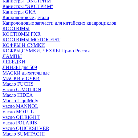
Канистры ''ЭКСТРИМ''
Канистры "ЭКСТРИМ"
Канистры GKA
Капролоновые детали
Капролоновые запчасти для китайских квадроциклов
КОСТЮМЫ
КОСТЮМЫ FXR
КОСТЮМЫ MOTOR FIST
КОФРЫ И СУМКИ
КОФРЫ,СУМКИ, ЧЕХЛЫ Пр-во Россия
ЛАМПЫ
ЛЕБЕДКИ
ЛИНЗЫ для 509
МАСКИ дыхательные
МАСКИ и ОЧКИ
Масло FUCHS
масло G-MOTION
Масло HIDEA
Масло LiquiMoly
масло MANNOL
масло MOTUL
масло OILRIGHT
масло POLARIS
масло QUICKSILVER
Масло SUMITACHI