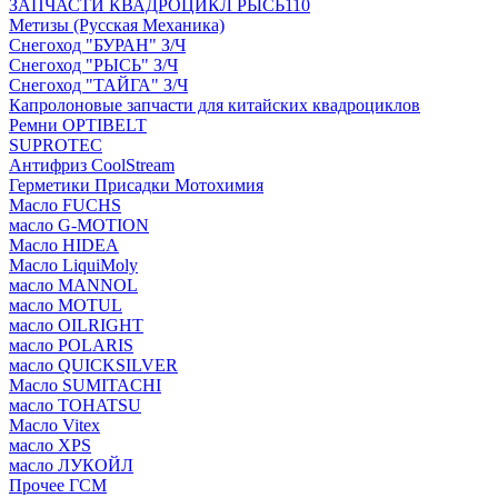
ЗАПЧАСТИ КВАДРОЦИКЛ РЫСЬ110
Метизы (Русская Механика)
Снегоход "БУРАН" З/Ч
Снегоход "РЫСЬ" З/Ч
Снегоход "ТАЙГА" З/Ч
Капролоновые запчасти для китайских квадроциклов
Ремни OPTIBELT
SUPROTEC
Антифриз CoolStream
Герметики Присадки Мотохимия
Масло FUCHS
масло G-MOTION
Масло HIDEA
Масло LiquiMoly
масло MANNOL
масло MOTUL
масло OILRIGHT
масло POLARIS
масло QUICKSILVER
Масло SUMITACHI
масло TOHATSU
Масло Vitex
масло XPS
масло ЛУКОЙЛ
Прочее ГСМ