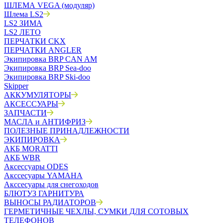
ШЛЕМА VEGA (модуляр)
Шлема LS2
LS2 ЗИМА
LS2 ЛЕТО
ПЕРЧАТКИ CKX
ПЕРЧАТКИ ANGLER
Экипировка BRP CAN AM
Экипировка BRP Sea-doo
Экипировка BRP Ski-doo
Skipper
АККУМУЛЯТОРЫ
АКСЕССУАРЫ
ЗАПЧАСТИ
МАСЛА и АНТИФРИЗ
ПОЛЕЗНЫЕ ПРИНАДЛЕЖНОСТИ
ЭКИПИРОВКА
АКБ MORATTI
АКБ WBR
Аксессуары ODES
Акссесуары YAMAHA
Акссесуары для снегоходов
БЛЮТУЗ ГАРНИТУРА
ВЫНОСЫ РАДИАТОРОВ
ГЕРМЕТИЧНЫЕ ЧЕХЛЫ, СУМКИ ДЛЯ СОТОВЫХ
ТЕЛЕФОНОВ