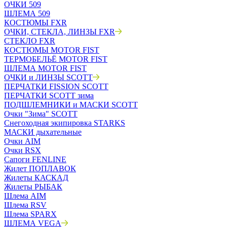
ОЧКИ 509
ШЛЕМА 509
КОСТЮМЫ FXR
ОЧКИ, СТЕКЛА, ЛИНЗЫ FXR
СТЕКЛО FXR
КОСТЮМЫ MOTOR FIST
ТЕРМОБЕЛЬЁ MOTOR FIST
ШЛЕМА MOTOR FIST
ОЧКИ и ЛИНЗЫ SCOTT
ПЕРЧАТКИ FISSION SCOTT
ПЕРЧАТКИ SCOTT зима
ПОДШЛЕМНИКИ и МАСКИ SCOTT
Очки "Зима" SCOTT
Снегоходная экипировка STARKS
МАСКИ дыхательные
Очки AIM
Очки RSX
Сапоги FENLINE
Жилет ПОПЛАВОК
Жилеты КАСКАД
Жилеты РЫБАК
Шлема AIM
Шлема RSV
Шлема SPARX
ШЛЕМА VEGA