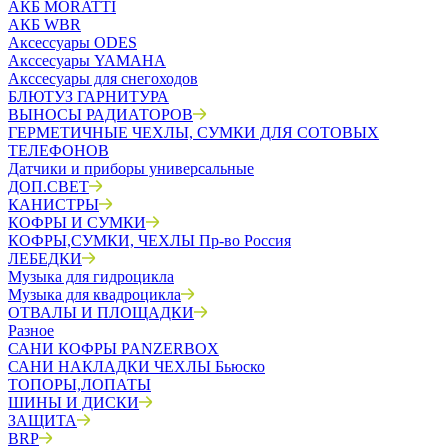
АКБ MORATTI
АКБ WBR
Аксессуары ODES
Акссесуары YAMAHA
Акссесуары для снегоходов
БЛЮТУЗ ГАРНИТУРА
ВЫНОСЫ РАДИАТОРОВ
ГЕРМЕТИЧНЫЕ ЧЕХЛЫ, СУМКИ ДЛЯ СОТОВЫХ
ТЕЛЕФОНОВ
Датчики и приборы универсальные
ДОП.СВЕТ
КАНИСТРЫ
КОФРЫ И СУМКИ
КОФРЫ,СУМКИ, ЧЕХЛЫ Пр-во Россия
ЛЕБЕДКИ
Музыка для гидроцикла
Музыка для квадроцикла
ОТВАЛЫ И ПЛОЩАДКИ
Разное
САНИ КОФРЫ PANZERBOX
САНИ НАКЛАДКИ ЧЕХЛЫ Бьюско
ТОПОРЫ,ЛОПАТЫ
ШИНЫ И ДИСКИ
ЗАЩИТА
BRP