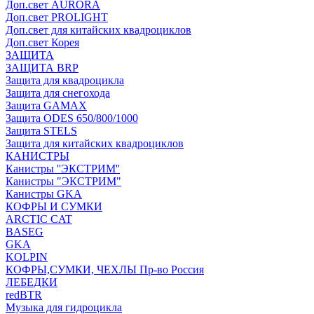
Доп.свет AURORA
Доп.свет PROLIGHT
Доп.свет для китайских квадроциклов
Доп.свет Корея
ЗАЩИТА
ЗАЩИТА BRP
Защита для квадроцикла
Защита для снегохода
Защита GAMAX
Защита ODES 650/800/1000
Защита STELS
Защита для китайских квадроциклов
КАНИСТРЫ
Канистры ''ЭКСТРИМ''
Канистры "ЭКСТРИМ"
Канистры GKA
КОФРЫ И СУМКИ
ARCTIC CAT
BASEG
GKA
KOLPIN
КОФРЫ,СУМКИ, ЧЕХЛЫ Пр-во Россия
ЛЕБЕДКИ
redBTR
Музыка для гидроцикла