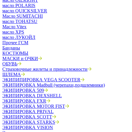
масло OILRIGHT
масло POLARIS
масло QUICKSILVER
Масло SUMITACHI
масло TOHATSU
Масло Vitex
масло XPS
масло ЛУКОЙЛ
Прочее ГСМ
Банданы
КОСТЮМЫ
МАСКИ и ОЧКИ
ОБУВЬ
Страховочные жилеты и принадлежности
ШЛЕМА
ЭКИПИПИРОВКА VEGA SCOOTER
ЭКИПИРОВКА Madbull (черепахи,подшлемники)
ЭКИПИРОВКА 509
ЭКИПИРОВКА DEXSHELL
ЭКИПИРОВКА FXR
ЭКИПИРОВКА MOTOR FIST
ЭКИПИРОВКА PRIVAL
ЭКИПИРОВКА SCOTT
ЭКИПИРОВКА STARKS
ЭКИПИРОВКА VISION