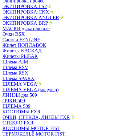
Экипировка прочее
ЭКИПИРОВКА LS2
ЭКИПИРОВКА CKX
ЭКИПИРОВКА ANGLER
ЭКИПИРОВКА BRP
МАСКИ дыхательные
Очки RSX
Сапоги FENLINE
Жилет ПОПЛАВОК
Жилеты КАСКАД
Жилеты РЫБАК
Шлема AIM
Шлема RSV
Шлема RSX
Шлема SPARX
ШЛЕМА VEGA
ШЛЕМА VEGA (модуляр)
ЛИНЗЫ для 509
ОЧКИ 509
ШЛЕМА 509
КОСТЮМЫ FXR
ОЧКИ, СТЕКЛА, ЛИНЗЫ FXR
СТЕКЛО FXR
КОСТЮМЫ MOTOR FIST
ТЕРМОБЕЛЬЁ MOTOR FIST