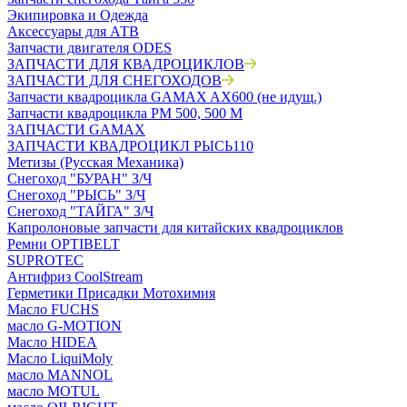
Экипировка и Одежда
Аксессуары для АТВ
Запчасти двигателя ODES
ЗАПЧАСТИ ДЛЯ КВАДРОЦИКЛОВ
ЗАПЧАСТИ ДЛЯ СНЕГОХОДОВ
Запчасти квадроцикла GAMAX AX600 (не идущ.)
Запчасти квадроцикла РМ 500, 500 М
ЗАПЧАСТИ GAMAX
ЗАПЧАСТИ КВАДРОЦИКЛ РЫСЬ110
Метизы (Русская Механика)
Снегоход "БУРАН" З/Ч
Снегоход "РЫСЬ" З/Ч
Снегоход "ТАЙГА" З/Ч
Капролоновые запчасти для китайских квадроциклов
Ремни OPTIBELT
SUPROTEC
Антифриз CoolStream
Герметики Присадки Мотохимия
Масло FUCHS
масло G-MOTION
Масло HIDEA
Масло LiquiMoly
масло MANNOL
масло MOTUL