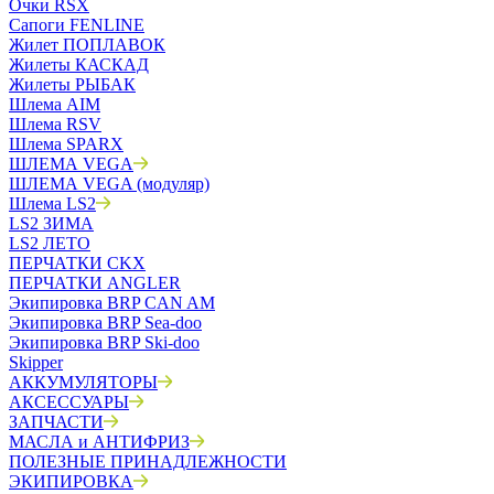
Очки RSX
Сапоги FENLINE
Жилет ПОПЛАВОК
Жилеты КАСКАД
Жилеты РЫБАК
Шлема AIM
Шлема RSV
Шлема SPARX
ШЛЕМА VEGA
ШЛЕМА VEGA (модуляр)
Шлема LS2
LS2 ЗИМА
LS2 ЛЕТО
ПЕРЧАТКИ CKX
ПЕРЧАТКИ ANGLER
Экипировка BRP CAN AM
Экипировка BRP Sea-doo
Экипировка BRP Ski-doo
Skipper
АККУМУЛЯТОРЫ
АКСЕССУАРЫ
ЗАПЧАСТИ
МАСЛА и АНТИФРИЗ
ПОЛЕЗНЫЕ ПРИНАДЛЕЖНОСТИ
ЭКИПИРОВКА