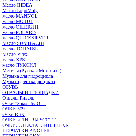
Масло HIDEA
Масло LiquiMoly
масло MANNOL
масло MOTUL
масло OILRIGHT
масло POLARIS
масло QUICKSILVER
Масло SUMITACHI
масло TOHATSU
Масло Vitex
масло XPS
масло ЛУКОЙЛ
Метизы (Русская Механика)
Музыка для гидроцикла
Музыка для квадроцикла
ОБУВЬ
ОТВАЛЫ И ПЛОЩАДКИ
Отвалы Риваль
Очки "Зима" SCOTT
ОЧКИ 509
Очки RSX
ОЧКИ и ЛИНЗЫ SCOTT
ОЧКИ, СТЕКЛА, ЛИНЗЫ FXR
ПЕРЧАТКИ ANGLER