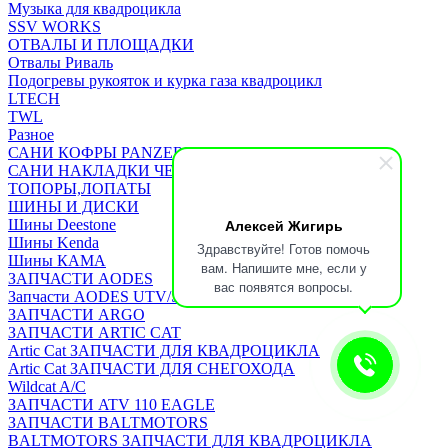
Музыка для квадроцикла
SSV WORKS
ОТВАЛЫ И ПЛОЩАДКИ
Отвалы Риваль
Подогревы рукояток и курка газа квадроцикл
LTECH
TWL
Разное
САНИ КОФРЫ PANZERBOX
САНИ НАКЛАДКИ ЧЕХЛЫ Бьюско
ТОПОРЫ,ЛОПАТЫ
ШИНЫ И ДИСКИ
Алексей Жигирь
Шины Deestone
Шины Kenda
Здравствуйте! Готов помочь
Шины КАМА
вам. Напишите мне, если у
ЗАПЧАСТИ AODES
вас появятся вопросы.
Запчасти AODES UTV/SSV
ЗАПЧАСТИ ARGO
ЗАПЧАСТИ ARTIC CAT
Artic Cat ЗАПЧАСТИ ДЛЯ КВАДРОЦИКЛА
Artic Cat ЗАПЧАСТИ ДЛЯ СНЕГОХОДА
Wildcat A/C
ЗАПЧАСТИ ATV 110 EAGLE
ЗАПЧАСТИ BALTMOTORS
BALTMOTORS ЗАПЧАСТИ ДЛЯ КВАДРОЦИКЛА