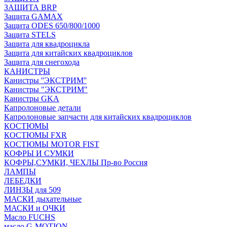
ЗАЩИТА BRP
Защита GAMAX
Защита ODES 650/800/1000
Защита STELS
Защита для квадроцикла
Защита для китайских квадроциклов
Защита для снегохода
КАНИСТРЫ
Канистры ''ЭКСТРИМ''
Канистры "ЭКСТРИМ"
Канистры GKA
Капролоновые детали
Капролоновые запчасти для китайских квадроциклов
КОСТЮМЫ
КОСТЮМЫ FXR
КОСТЮМЫ MOTOR FIST
КОФРЫ И СУМКИ
КОФРЫ,СУМКИ, ЧЕХЛЫ Пр-во Россия
ЛАМПЫ
ЛЕБЕДКИ
ЛИНЗЫ для 509
МАСКИ дыхательные
МАСКИ и ОЧКИ
Масло FUCHS
масло G-MOTION