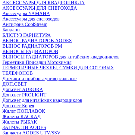
АКСЕССУАРЫ ДЛЯ КВАДРОЦИКЛА
АКСЕССУАРЫ ДЛЯ СНЕГОХОДА
Акссесуары YAMAHA
Акссесуары для снегоходов
Антифриз CoolStream
Банданы
БЛЮТУЗ ГАРНИТУРА
ВЫНОС РАДИАТОРОВ AODES
ВЫНОС РАДИАТОРОВ РМ
ВЫНОСЫ РАДИАТОРОВ
ВЫНОСЫ РАДИАТОРОВ для китайских квадроциклов
Герметики Присадки Мотохимия
ГЕРМЕТИЧНЫЕ ЧЕХЛЫ, СУМКИ ДЛЯ СОТОВЫХ
ТЕЛЕФОНОВ
Датчики и приборы универсальные
ДОП.СВЕТ
Доп.свет AURORA
Доп.свет PROLIGHT
Доп.свет для китайских квадроциклов
Доп.свет Корея
Жилет ПОПЛАВОК
Жилеты КАСКАД
Жилеты РЫБАК
ЗАПЧАСТИ AODES
Запчасти AODES UTV/SSV