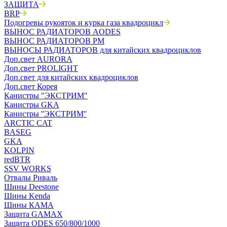
ЗАЩИТА
BRP
Подогревы рукояток и курка газа квадроцикл
ВЫНОС РАДИАТОРОВ AODES
ВЫНОС РАДИАТОРОВ РМ
ВЫНОСЫ РАДИАТОРОВ для китайских квадроциклов
Доп.свет AURORA
Доп.свет PROLIGHT
Доп.свет для китайских квадроциклов
Доп.свет Корея
Канистры "ЭКСТРИМ"
Канистры GKA
Канистры ''ЭКСТРИМ''
ARCTIC CAT
BASEG
GKA
KOLPIN
redBTR
SSV WORKS
Отвалы Риваль
Шины Deestone
Шины Kenda
Шины КАМА
Защита GAMAX
Защита ODES 650/800/1000