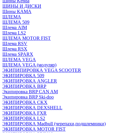
Шины Kenda
ШИНЫ И ДИСКИ
Шины КАМА
ШЛЕМА
ШЛЕМА 509
Шлема AIM
Шлема LS2
ШЛЕМА MOTOR FIST
Шлема RSV
Шлема RSX
Шлема SPARX
ШЛЕМА VEGA
ШЛЕМА VEGA (модуляр)
ЭКИПИПИРОВКА VEGA SCOOTER
ЭКИПИРОВКА 509
ЭКИПИРОВКА ANGLER
ЭКИПИРОВКА BRP
Экипировка BRP CAN AM
Экипировка BRP Ski-doo
ЭКИПИРОВКА CKX
ЭКИПИРОВКА DEXSHELL
ЭКИПИРОВКА FXR
ЭКИПИРОВКА LS2
ЭКИПИРОВКА Madbull (черепахи,подшлемники)
ЭКИПИРОВКА MOTOR FIST