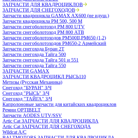
ЗАПЧАСТИ ДЛЯ КВАДРОЦИКЛОВ
ЗАПЧАСТИ ДЛЯ СНЕГОХОДОВ
Запчасти квадроцикла GAMAX AX600 (не идущ.)
Запчасти квадроцикла РМ 500, 500 М
Запчасти снегоболотоход РМ 800 UTV
Запчасти снегоболотоход РМ 800 АТВ
Запчасти снегоболотоходов РМ500II,РМ650 (1,2)
Запчасти снегоболотоходов РМ650-2 Армейский
Запчасти снегохода Буран 2Т
Запчасти снегохода Тайга 500
Запчасти снегохода Тайга 501 и 551
Запчасти снегохода Тайга 550
ЗАПЧАСТИ GAMAX
ЗАПЧАСТИ КВАДРОЦИКЛ РЫСЬ110
Метизы (Русская Механика)
Снегоход "БУРАН" З/Ч
Снегоход "РЫСЬ" З/Ч
Снегоход "ТАЙГА" З/Ч
Капролоновые запчасти для китайских квадроциклов
Ремни OPTIBELT
Запчасти AODES UTV/SSV
Artic Cat ЗАПЧАСТИ ДЛЯ КВАДРОЦИКЛА
Artic Cat ЗАПЧАСТИ ДЛЯ СНЕГОХОДА
Wildcat A/C
BALTMOTORS ЗАПЧАСТИ ДЛЯ КВАДРОЦИКЛА