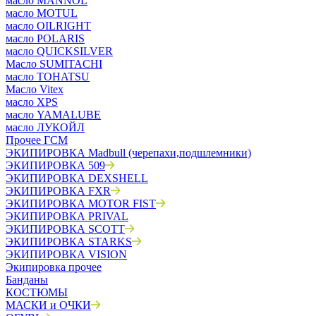
масло MANNOL
масло MOTUL
масло OILRIGHT
масло POLARIS
масло QUICKSILVER
Масло SUMITACHI
масло TOHATSU
Масло Vitex
масло XPS
масло YAMALUBE
масло ЛУКОЙЛ
Прочее ГСМ
ЭКИПИРОВКА Madbull (черепахи,подшлемники)
ЭКИПИРОВКА 509
ЭКИПИРОВКА DEXSHELL
ЭКИПИРОВКА FXR
ЭКИПИРОВКА MOTOR FIST
ЭКИПИРОВКА PRIVAL
ЭКИПИРОВКА SCOTT
ЭКИПИРОВКА STARKS
ЭКИПИРОВКА VISION
Экипировка прочее
Банданы
КОСТЮМЫ
МАСКИ и ОЧКИ