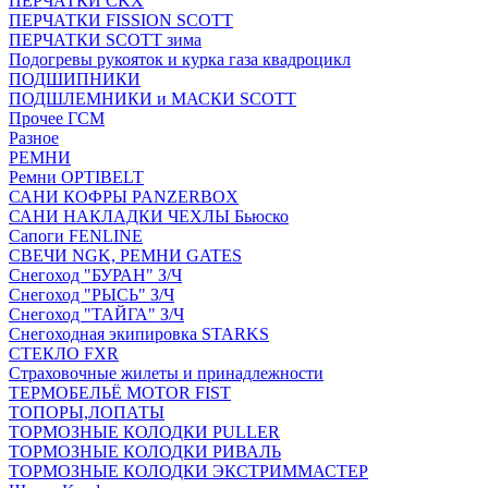
ПЕРЧАТКИ CKX
ПЕРЧАТКИ FISSION SCOTT
ПЕРЧАТКИ SCOTT зима
Подогревы рукояток и курка газа квадроцикл
ПОДШИПНИКИ
ПОДШЛЕМНИКИ и МАСКИ SCOTT
Прочее ГСМ
Разное
РЕМНИ
Ремни OPTIBELT
САНИ КОФРЫ PANZERBOX
САНИ НАКЛАДКИ ЧЕХЛЫ Бьюско
Сапоги FENLINE
СВЕЧИ NGK, РЕМНИ GATES
Снегоход "БУРАН" З/Ч
Снегоход "РЫСЬ" З/Ч
Снегоход "ТАЙГА" З/Ч
Снегоходная экипировка STARKS
СТЕКЛО FXR
Страховочные жилеты и принадлежности
ТЕРМОБЕЛЬЁ MOTOR FIST
ТОПОРЫ,ЛОПАТЫ
ТОРМОЗНЫЕ КОЛОДКИ PULLER
ТОРМОЗНЫЕ КОЛОДКИ РИВАЛЬ
ТОРМОЗНЫЕ КОЛОДКИ ЭКСТРИММАСТЕР