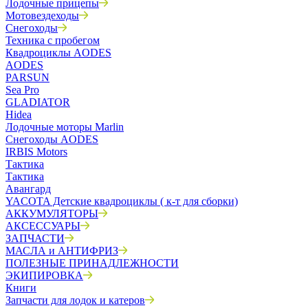
Лодочные прицепы
Мотовездеходы
Снегоходы
Техника с пробегом
Квадроциклы AODES
AODES
PARSUN
Sea Pro
GLADIATOR
Hidea
Лодочные моторы Marlin
Снегоходы AODES
IRBIS Motors
Тактика
Тактика
Авангард
YACOTA Детские квадроциклы ( к-т для сборки)
АККУМУЛЯТОРЫ
АКСЕССУАРЫ
ЗАПЧАСТИ
МАСЛА и АНТИФРИЗ
ПОЛЕЗНЫЕ ПРИНАДЛЕЖНОСТИ
ЭКИПИРОВКА
Книги
Запчасти для лодок и катеров