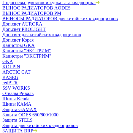
Подогревы рукояток и курка газа квадроцикл
ВЫНОС РАДИАТОРОВ AODES
ВЫНОС РАДИАТОРОВ РМ
ВЫНОСЫ РАДИАТОРОВ для китайских квадроциклов
Доп.свет AURORA
Доп.свет PROLIGHT
Доп.свет для китайских квадроциклов
Доп.свет Корея
Канистры GKA
Канистры ''ЭКСТРИМ''
Канистры "ЭКСТРИМ"
GKA
KOLPIN
ARCTIC CAT
BASEG
redBTR
SSV WORKS
Отвалы Риваль
Шины Kenda
Шины КАМА
Защита GAMAX
Защита ODES 650/800/1000
Защита STELS
Защита для китайских квадроциклов
ЗАЩИТА BRP