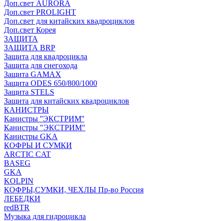
Доп.свет AURORA
Доп.свет PROLIGHT
Доп.свет для китайских квадроциклов
Доп.свет Корея
ЗАЩИТА
ЗАЩИТА BRP
Защита для квадроцикла
Защита для снегохода
Защита GAMAX
Защита ODES 650/800/1000
Защита STELS
Защита для китайских квадроциклов
КАНИСТРЫ
Канистры ''ЭКСТРИМ''
Канистры "ЭКСТРИМ"
Канистры GKA
КОФРЫ И СУМКИ
ARCTIC CAT
BASEG
GKA
KOLPIN
КОФРЫ,СУМКИ, ЧЕХЛЫ Пр-во Россия
ЛЕБЕДКИ
redBTR
Музыка для гидроцикла