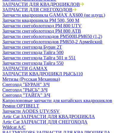
ЗАПЧАСТИ ДЛЯ КВАДРОЦИКЛОВ
ЗАПЧАСТИ ДЛЯ СНЕГОХОДОВ
Запчасти квадроцикла GAMAX AX600 (не идущ.)
Запчасти квадроцикла РМ 500, 500 М
Запчасти снегоболотоход РМ 800 UTV
Запчасти снегоболотоход РМ 800 АТВ
Запчасти снегоболотоходов РМ500II,РМ650 (1,2)
Запчасти снегоболотоходов РМ650-2 Армейский
Запчасти снегохода Буран 2Т
Запчасти снегохода Тайга 500
Запчасти снегохода Тайга 501 и 551
Запчасти снегохода Тайга 550
ЗАПЧАСТИ GAMAX
ЗАПЧАСТИ КВАДРОЦИКЛ РЫСЬ110
Метизы (Русская Механика)
Снегоход "БУРАН" З/Ч
Снегоход "РЫСЬ" З/Ч
Снегоход "ТАЙГА" З/Ч
Капролоновые запчасти для китайских квадроциклов
Ремни OPTIBELT
Запчасти AODES UTV/SSV
Artic Cat ЗАПЧАСТИ ДЛЯ КВАДРОЦИКЛА
Artic Cat ЗАПЧАСТИ ДЛЯ СНЕГОХОДА
Wildcat A/C
BALTMOTORS ЗАПЧАСТИ ДЛЯ КВАДРОЦИКЛА