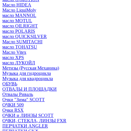
Масло HIDEA
Масло LiquiMoly
масло MANNOL
масло MOTUL
масло OILRIGHT
масло POLARIS
масло QUICKSILVER
Масло SUMITACHI
масло TOHATSU
Масло Vitex
масло XPS
масло ЛУКОЙЛ
Метизы (Русская Механика)
Музыка для гидроцикла
Музыка для квадроцикла
ОБУВЬ
ОТВАЛЫ И ПЛОЩАДКИ
Отвалы Риваль
Очки "Зима" SCOTT
ОЧКИ 509
Очки RSX
ОЧКИ и ЛИНЗЫ SCOTT
ОЧКИ, СТЕКЛА, ЛИНЗЫ FXR
ПЕРЧАТКИ ANGLER