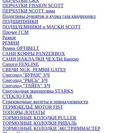
ПЕРЧАТКИ CKX
ПЕРЧАТКИ FISSION SCOTT
ПЕРЧАТКИ SCOTT зима
Подогревы рукояток и курка газа квадроцикл
ПОДШИПНИКИ
ПОДШЛЕМНИКИ и МАСКИ SCOTT
Прочее ГСМ
Разное
РЕМНИ
Ремни OPTIBELT
САНИ КОФРЫ PANZERBOX
САНИ НАКЛАДКИ ЧЕХЛЫ Бьюско
Сапоги FENLINE
СВЕЧИ NGK, РЕМНИ GATES
Снегоход "БУРАН" З/Ч
Снегоход "РЫСЬ" З/Ч
Снегоход "ТАЙГА" З/Ч
Снегоходная экипировка STARKS
СТЕКЛО FXR
Страховочные жилеты и принадлежности
ТЕРМОБЕЛЬЁ MOTOR FIST
ТОПОРЫ,ЛОПАТЫ
ТОРМОЗНЫЕ КОЛОДКИ PULLER
ТОРМОЗНЫЕ КОЛОДКИ РИВАЛЬ
ТОРМОЗНЫЕ КОЛОДКИ ЭКСТРИММАСТЕР