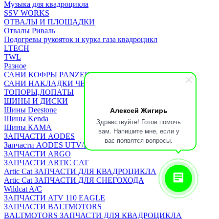
Музыка для квадроцикла
SSV WORKS
ОТВАЛЫ И ПЛОЩАДКИ
Отвалы Риваль
Подогревы рукояток и курка газа квадроцикл
LTECH
TWL
Разное
САНИ КОФРЫ PANZERBOX
САНИ НАКЛАДКИ ЧЕХЛЫ Бьюско
ТОПОРЫ,ЛОПАТЫ
ШИНЫ И ДИСКИ
Алексей Жигирь
Шины Deestone
Шины Kenda
Здравствуйте! Готов помочь
Шины КАМА
вам. Напишите мне, если у
ЗАПЧАСТИ AODES
вас появятся вопросы.
Запчасти AODES UTV/SSV
ЗАПЧАСТИ ARGO
ЗАПЧАСТИ ARTIC CAT
Artic Cat ЗАПЧАСТИ ДЛЯ КВАДРОЦИКЛА
Artic Cat ЗАПЧАСТИ ДЛЯ СНЕГОХОДА
Wildcat A/C
ЗАПЧАСТИ ATV 110 EAGLE
ЗАПЧАСТИ BALTMOTORS
BALTMOTORS ЗАПЧАСТИ ДЛЯ КВАДРОЦИКЛА