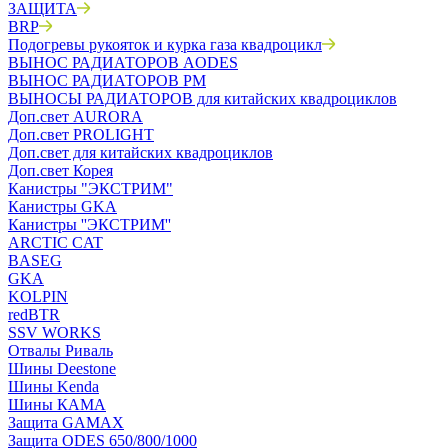
ЗАЩИТА
BRP
Подогревы рукояток и курка газа квадроцикл
ВЫНОС РАДИАТОРОВ AODES
ВЫНОС РАДИАТОРОВ РМ
ВЫНОСЫ РАДИАТОРОВ для китайских квадроциклов
Доп.свет AURORA
Доп.свет PROLIGHT
Доп.свет для китайских квадроциклов
Доп.свет Корея
Канистры "ЭКСТРИМ"
Канистры GKA
Канистры ''ЭКСТРИМ''
ARCTIC CAT
BASEG
GKA
KOLPIN
redBTR
SSV WORKS
Отвалы Риваль
Шины Deestone
Шины Kenda
Шины КАМА
Защита GAMAX
Защита ODES 650/800/1000