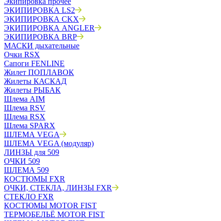
Экипировка прочее
ЭКИПИРОВКА LS2
ЭКИПИРОВКА CKX
ЭКИПИРОВКА ANGLER
ЭКИПИРОВКА BRP
МАСКИ дыхательные
Очки RSX
Сапоги FENLINE
Жилет ПОПЛАВОК
Жилеты КАСКАД
Жилеты РЫБАК
Шлема AIM
Шлема RSV
Шлема RSX
Шлема SPARX
ШЛЕМА VEGA
ШЛЕМА VEGA (модуляр)
ЛИНЗЫ для 509
ОЧКИ 509
ШЛЕМА 509
КОСТЮМЫ FXR
ОЧКИ, СТЕКЛА, ЛИНЗЫ FXR
СТЕКЛО FXR
КОСТЮМЫ MOTOR FIST
ТЕРМОБЕЛЬЁ MOTOR FIST