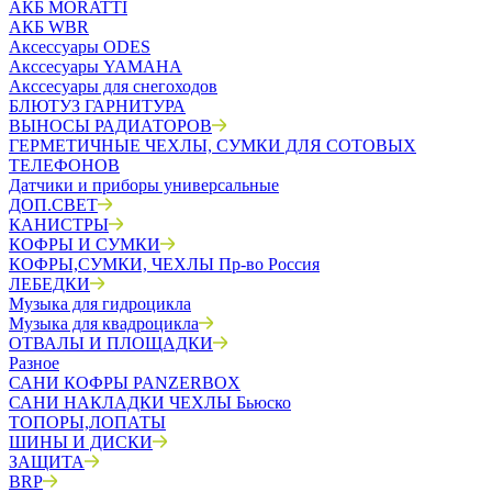
АКБ MORATTI
АКБ WBR
Аксессуары ODES
Акссесуары YAMAHA
Акссесуары для снегоходов
БЛЮТУЗ ГАРНИТУРА
ВЫНОСЫ РАДИАТОРОВ
ГЕРМЕТИЧНЫЕ ЧЕХЛЫ, СУМКИ ДЛЯ СОТОВЫХ
ТЕЛЕФОНОВ
Датчики и приборы универсальные
ДОП.СВЕТ
КАНИСТРЫ
КОФРЫ И СУМКИ
КОФРЫ,СУМКИ, ЧЕХЛЫ Пр-во Россия
ЛЕБЕДКИ
Музыка для гидроцикла
Музыка для квадроцикла
ОТВАЛЫ И ПЛОЩАДКИ
Разное
САНИ КОФРЫ PANZERBOX
САНИ НАКЛАДКИ ЧЕХЛЫ Бьюско
ТОПОРЫ,ЛОПАТЫ
ШИНЫ И ДИСКИ
ЗАЩИТА
BRP