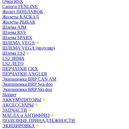
Очки RSX
Сапоги FENLINE
Жилет ПОПЛАВОК
Жилеты КАСКАД
Жилеты РЫБАК
Шлема AIM
Шлема RSV
Шлема SPARX
ШЛЕМА VEGA
ШЛЕМА VEGA (модуляр)
Шлема LS2
LS2 ЗИМА
LS2 ЛЕТО
ПЕРЧАТКИ CKX
ПЕРЧАТКИ ANGLER
Экипировка BRP CAN AM
Экипировка BRP Sea-doo
Экипировка BRP Ski-doo
Skipper
АККУМУЛЯТОРЫ
АКСЕССУАРЫ
ЗАПЧАСТИ
МАСЛА и АНТИФРИЗ
ПОЛЕЗНЫЕ ПРИНАДЛЕЖНОСТИ
ЭКИПИРОВКА