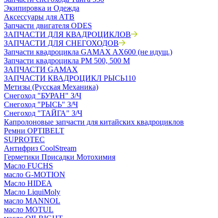
Экипировка и Одежда
Аксессуары для АТВ
Запчасти двигателя ODES
ЗАПЧАСТИ ДЛЯ КВАДРОЦИКЛОВ
ЗАПЧАСТИ ДЛЯ СНЕГОХОДОВ
Запчасти квадроцикла GAMAX AX600 (не идущ.)
Запчасти квадроцикла РМ 500, 500 М
ЗАПЧАСТИ GAMAX
ЗАПЧАСТИ КВАДРОЦИКЛ РЫСЬ110
Метизы (Русская Механика)
Снегоход "БУРАН" З/Ч
Снегоход "РЫСЬ" З/Ч
Снегоход "ТАЙГА" З/Ч
Капролоновые запчасти для китайских квадроциклов
Ремни OPTIBELT
SUPROTEC
Антифриз CoolStream
Герметики Присадки Мотохимия
Масло FUCHS
масло G-MOTION
Масло HIDEA
Масло LiquiMoly
масло MANNOL
масло MOTUL