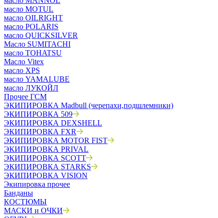
масло MANNOL
масло MOTUL
масло OILRIGHT
масло POLARIS
масло QUICKSILVER
Масло SUMITACHI
масло TOHATSU
Масло Vitex
масло XPS
масло YAMALUBE
масло ЛУКОЙЛ
Прочее ГСМ
ЭКИПИРОВКА Madbull (черепахи,подшлемники)
ЭКИПИРОВКА 509
ЭКИПИРОВКА DEXSHELL
ЭКИПИРОВКА FXR
ЭКИПИРОВКА MOTOR FIST
ЭКИПИРОВКА PRIVAL
ЭКИПИРОВКА SCOTT
ЭКИПИРОВКА STARKS
ЭКИПИРОВКА VISION
Экипировка прочее
Банданы
КОСТЮМЫ
МАСКИ и ОЧКИ