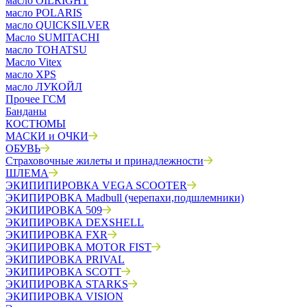
масло OILRIGHT
масло POLARIS
масло QUICKSILVER
Масло SUMITACHI
масло TOHATSU
Масло Vitex
масло XPS
масло ЛУКОЙЛ
Прочее ГСМ
Банданы
КОСТЮМЫ
МАСКИ и ОЧКИ
ОБУВЬ
Страховочные жилеты и принадлежности
ШЛЕМА
ЭКИПИПИРОВКА VEGA SCOOTER
ЭКИПИРОВКА Madbull (черепахи,подшлемники)
ЭКИПИРОВКА 509
ЭКИПИРОВКА DEXSHELL
ЭКИПИРОВКА FXR
ЭКИПИРОВКА MOTOR FIST
ЭКИПИРОВКА PRIVAL
ЭКИПИРОВКА SCOTT
ЭКИПИРОВКА STARKS
ЭКИПИРОВКА VISION