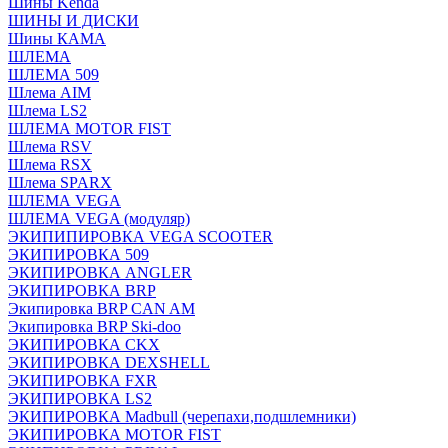
Шины Kenda
ШИНЫ И ДИСКИ
Шины КАМА
ШЛЕМА
ШЛЕМА 509
Шлема AIM
Шлема LS2
ШЛЕМА MOTOR FIST
Шлема RSV
Шлема RSX
Шлема SPARX
ШЛЕМА VEGA
ШЛЕМА VEGA (модуляр)
ЭКИПИПИРОВКА VEGA SCOOTER
ЭКИПИРОВКА 509
ЭКИПИРОВКА ANGLER
ЭКИПИРОВКА BRP
Экипировка BRP CAN AM
Экипировка BRP Ski-doo
ЭКИПИРОВКА CKX
ЭКИПИРОВКА DEXSHELL
ЭКИПИРОВКА FXR
ЭКИПИРОВКА LS2
ЭКИПИРОВКА Madbull (черепахи,подшлемники)
ЭКИПИРОВКА MOTOR FIST