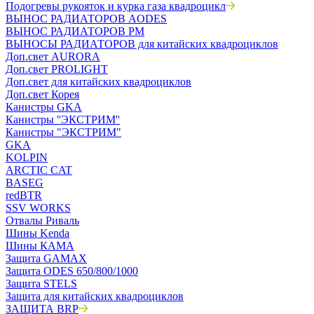
Подогревы рукояток и курка газа квадроцикл
ВЫНОС РАДИАТОРОВ AODES
ВЫНОС РАДИАТОРОВ РМ
ВЫНОСЫ РАДИАТОРОВ для китайских квадроциклов
Доп.свет AURORA
Доп.свет PROLIGHT
Доп.свет для китайских квадроциклов
Доп.свет Корея
Канистры GKA
Канистры ''ЭКСТРИМ''
Канистры "ЭКСТРИМ"
GKA
KOLPIN
ARCTIC CAT
BASEG
redBTR
SSV WORKS
Отвалы Риваль
Шины Kenda
Шины КАМА
Защита GAMAX
Защита ODES 650/800/1000
Защита STELS
Защита для китайских квадроциклов
ЗАЩИТА BRP