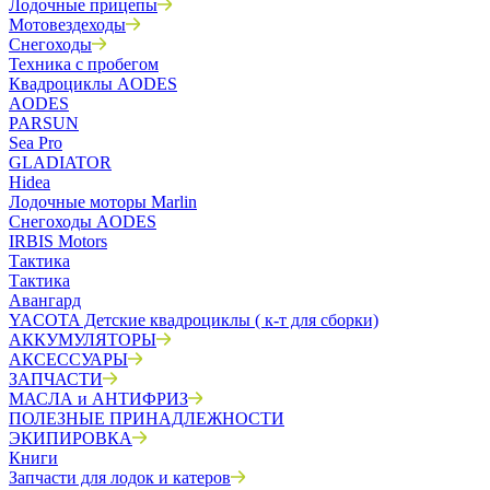
Лодочные прицепы
Мотовездеходы
Снегоходы
Техника с пробегом
Квадроциклы AODES
AODES
PARSUN
Sea Pro
GLADIATOR
Hidea
Лодочные моторы Marlin
Снегоходы AODES
IRBIS Motors
Тактика
Тактика
Авангард
YACOTA Детские квадроциклы ( к-т для сборки)
АККУМУЛЯТОРЫ
АКСЕССУАРЫ
ЗАПЧАСТИ
МАСЛА и АНТИФРИЗ
ПОЛЕЗНЫЕ ПРИНАДЛЕЖНОСТИ
ЭКИПИРОВКА
Книги
Запчасти для лодок и катеров