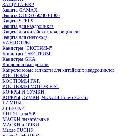
ЗАЩИТА BRP
Защита GAMAX
Защита ODES 650/800/1000
Защита STELS
Защита для квадроцикла
Защита для китайских квадроциклов
Защита для снегохода
КАНИСТРЫ
Канистры ''ЭКСТРИМ''
Канистры "ЭКСТРИМ"
Канистры GKA
Капролоновые детали
Капролоновые запчасти для китайских квадроциклов
КОСТЮМЫ
КОСТЮМЫ FXR
КОСТЮМЫ MOTOR FIST
КОФРЫ И СУМКИ
КОФРЫ,СУМКИ, ЧЕХЛЫ Пр-во Россия
ЛАМПЫ
ЛЕБЕДКИ
ЛИНЗЫ для 509
МАСКИ дыхательные
МАСКИ и ОЧКИ
Масло FUCHS
масло G-MOTION