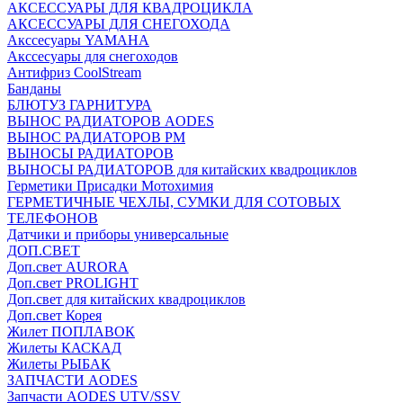
АКСЕССУАРЫ ДЛЯ КВАДРОЦИКЛА
АКСЕССУАРЫ ДЛЯ СНЕГОХОДА
Акссесуары YAMAHA
Акссесуары для снегоходов
Антифриз CoolStream
Банданы
БЛЮТУЗ ГАРНИТУРА
ВЫНОС РАДИАТОРОВ AODES
ВЫНОС РАДИАТОРОВ РМ
ВЫНОСЫ РАДИАТОРОВ
ВЫНОСЫ РАДИАТОРОВ для китайских квадроциклов
Герметики Присадки Мотохимия
ГЕРМЕТИЧНЫЕ ЧЕХЛЫ, СУМКИ ДЛЯ СОТОВЫХ
ТЕЛЕФОНОВ
Датчики и приборы универсальные
ДОП.СВЕТ
Доп.свет AURORA
Доп.свет PROLIGHT
Доп.свет для китайских квадроциклов
Доп.свет Корея
Жилет ПОПЛАВОК
Жилеты КАСКАД
Жилеты РЫБАК
ЗАПЧАСТИ AODES
Запчасти AODES UTV/SSV