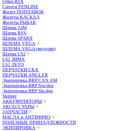
Очки RSX
Сапоги FENLINE
Жилет ПОПЛАВОК
Жилеты КАСКАД
Жилеты РЫБАК
Шлема AIM
Шлема RSV
Шлема SPARX
ШЛЕМА VEGA
ШЛЕМА VEGA (модуляр)
Шлема LS2
LS2 ЗИМА
LS2 ЛЕТО
ПЕРЧАТКИ CKX
ПЕРЧАТКИ ANGLER
Экипировка BRP CAN AM
Экипировка BRP Sea-doo
Экипировка BRP Ski-doo
Skipper
АККУМУЛЯТОРЫ
АКСЕССУАРЫ
ЗАПЧАСТИ
МАСЛА и АНТИФРИЗ
ПОЛЕЗНЫЕ ПРИНАДЛЕЖНОСТИ
ЭКИПИРОВКА