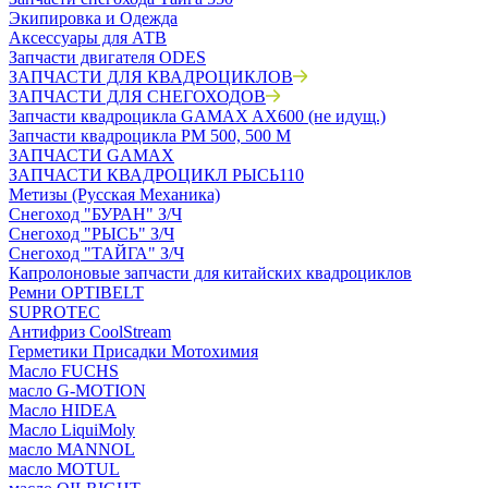
Экипировка и Одежда
Аксессуары для АТВ
Запчасти двигателя ODES
ЗАПЧАСТИ ДЛЯ КВАДРОЦИКЛОВ
ЗАПЧАСТИ ДЛЯ СНЕГОХОДОВ
Запчасти квадроцикла GAMAX AX600 (не идущ.)
Запчасти квадроцикла РМ 500, 500 М
ЗАПЧАСТИ GAMAX
ЗАПЧАСТИ КВАДРОЦИКЛ РЫСЬ110
Метизы (Русская Механика)
Снегоход "БУРАН" З/Ч
Снегоход "РЫСЬ" З/Ч
Снегоход "ТАЙГА" З/Ч
Капролоновые запчасти для китайских квадроциклов
Ремни OPTIBELT
SUPROTEC
Антифриз CoolStream
Герметики Присадки Мотохимия
Масло FUCHS
масло G-MOTION
Масло HIDEA
Масло LiquiMoly
масло MANNOL
масло MOTUL