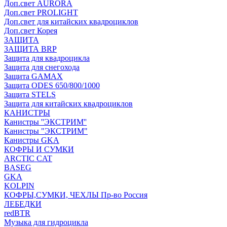
Доп.свет AURORA
Доп.свет PROLIGHT
Доп.свет для китайских квадроциклов
Доп.свет Корея
ЗАЩИТА
ЗАЩИТА BRP
Защита для квадроцикла
Защита для снегохода
Защита GAMAX
Защита ODES 650/800/1000
Защита STELS
Защита для китайских квадроциклов
КАНИСТРЫ
Канистры ''ЭКСТРИМ''
Канистры "ЭКСТРИМ"
Канистры GKA
КОФРЫ И СУМКИ
ARCTIC CAT
BASEG
GKA
KOLPIN
КОФРЫ,СУМКИ, ЧЕХЛЫ Пр-во Россия
ЛЕБЕДКИ
redBTR
Музыка для гидроцикла