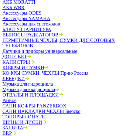
АКБ MORATTI
АКБ WBR
Аксессуары ODES
Акссесуары YAMAHA
Акссесуары для снегоходов
БЛЮТУЗ ГАРНИТУРА
ВЫНОСЫ РАДИАТОРОВ
ГЕРМЕТИЧНЫЕ ЧЕХЛЫ, СУМКИ ДЛЯ СОТОВЫХ
ТЕЛЕФОНОВ
Датчики и приборы универсальные
ДОП.СВЕТ
КАНИСТРЫ
КОФРЫ И СУМКИ
КОФРЫ,СУМКИ, ЧЕХЛЫ Пр-во Россия
ЛЕБЕДКИ
Музыка для гидроцикла
Музыка для квадроцикла
ОТВАЛЫ И ПЛОЩАДКИ
Разное
САНИ КОФРЫ PANZERBOX
САНИ НАКЛАДКИ ЧЕХЛЫ Бьюско
ТОПОРЫ,ЛОПАТЫ
ШИНЫ И ДИСКИ
ЗАЩИТА
BRP