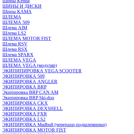
Шины Kenda
ШИНЫ И ДИСКИ
Шины КАМА
ШЛЕМА
ШЛЕМА 509
Шлема AIM
Шлема LS2
ШЛЕМА MOTOR FIST
Шлема RSV
Шлема RSX
Шлема SPARX
ШЛЕМА VEGA
ШЛЕМА VEGA (модуляр)
ЭКИПИПИРОВКА VEGA SCOOTER
ЭКИПИРОВКА 509
ЭКИПИРОВКА ANGLER
ЭКИПИРОВКА BRP
Экипировка BRP CAN AM
Экипировка BRP Ski-doo
ЭКИПИРОВКА CKX
ЭКИПИРОВКА DEXSHELL
ЭКИПИРОВКА FXR
ЭКИПИРОВКА LS2
ЭКИПИРОВКА Madbull (черепахи,подшлемники)
ЭКИПИРОВКА MOTOR FIST