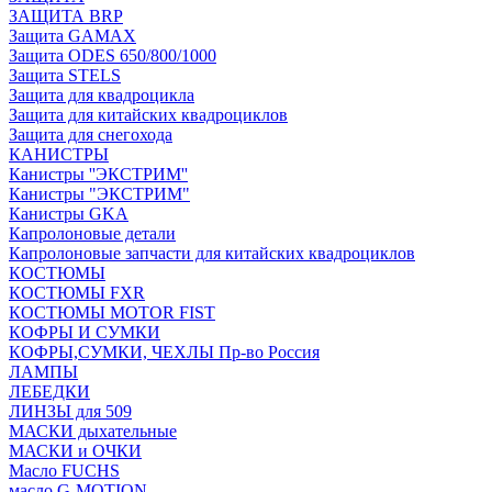
ЗАЩИТА BRP
Защита GAMAX
Защита ODES 650/800/1000
Защита STELS
Защита для квадроцикла
Защита для китайских квадроциклов
Защита для снегохода
КАНИСТРЫ
Канистры ''ЭКСТРИМ''
Канистры "ЭКСТРИМ"
Канистры GKA
Капролоновые детали
Капролоновые запчасти для китайских квадроциклов
КОСТЮМЫ
КОСТЮМЫ FXR
КОСТЮМЫ MOTOR FIST
КОФРЫ И СУМКИ
КОФРЫ,СУМКИ, ЧЕХЛЫ Пр-во Россия
ЛАМПЫ
ЛЕБЕДКИ
ЛИНЗЫ для 509
МАСКИ дыхательные
МАСКИ и ОЧКИ
Масло FUCHS
масло G-MOTION