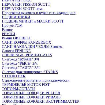
ПЕРЧАТКИ CKX
ПЕРЧАТКИ FISSION SCOTT
ПЕРЧАТКИ SCOTT зима
Подогревы рукояток и курка газа квадроцикл
ПОДШИПНИКИ
ПОДШЛЕМНИКИ и МАСКИ SCOTT
Прочее ГСМ
Разное
РЕМНИ
Ремни OPTIBELT
САНИ КОФРЫ PANZERBOX
САНИ НАКЛАДКИ ЧЕХЛЫ Бьюско
Сапоги FENLINE
СВЕЧИ NGK, РЕМНИ GATES
Снегоход "БУРАН" З/Ч
Снегоход "РЫСЬ" З/Ч
Снегоход "ТАЙГА" З/Ч
Снегоходная экипировка STARKS
СТЕКЛО FXR
Страховочные жилеты и принадлежности
ТЕРМОБЕЛЬЁ MOTOR FIST
ТОПОРЫ,ЛОПАТЫ
ТОРМОЗНЫЕ КОЛОДКИ PULLER
ТОРМОЗНЫЕ КОЛОДКИ РИВАЛЬ
ТОРМОЗНЫЕ КОЛОДКИ ЭКСТРИММАСТЕР