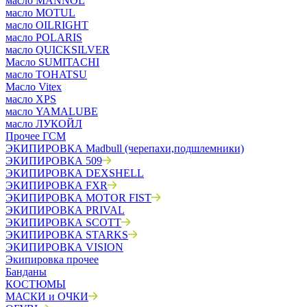
масло MANNOL
масло MOTUL
масло OILRIGHT
масло POLARIS
масло QUICKSILVER
Масло SUMITACHI
масло TOHATSU
Масло Vitex
масло XPS
масло YAMALUBE
масло ЛУКОЙЛ
Прочее ГСМ
ЭКИПИРОВКА Madbull (черепахи,подшлемники)
ЭКИПИРОВКА 509
ЭКИПИРОВКА DEXSHELL
ЭКИПИРОВКА FXR
ЭКИПИРОВКА MOTOR FIST
ЭКИПИРОВКА PRIVAL
ЭКИПИРОВКА SCOTT
ЭКИПИРОВКА STARKS
ЭКИПИРОВКА VISION
Экипировка прочее
Банданы
КОСТЮМЫ
МАСКИ и ОЧКИ