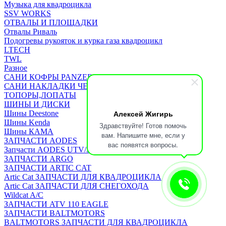
Музыка для квадроцикла
SSV WORKS
ОТВАЛЫ И ПЛОЩАДКИ
Отвалы Риваль
Подогревы рукояток и курка газа квадроцикл
LTECH
TWL
Разное
САНИ КОФРЫ PANZERBOX
САНИ НАКЛАДКИ ЧЕХЛЫ Бьюско
ТОПОРЫ,ЛОПАТЫ
ШИНЫ И ДИСКИ
Алексей Жигирь
Шины Deestone
Шины Kenda
Здравствуйте! Готов помочь
Шины КАМА
вам. Напишите мне, если у
ЗАПЧАСТИ AODES
вас появятся вопросы.
Запчасти AODES UTV/SSV
ЗАПЧАСТИ ARGO
ЗАПЧАСТИ ARTIC CAT
Artic Cat ЗАПЧАСТИ ДЛЯ КВАДРОЦИКЛА
Artic Cat ЗАПЧАСТИ ДЛЯ СНЕГОХОДА
Wildcat A/C
ЗАПЧАСТИ ATV 110 EAGLE
ЗАПЧАСТИ BALTMOTORS
BALTMOTORS ЗАПЧАСТИ ДЛЯ КВАДРОЦИКЛА