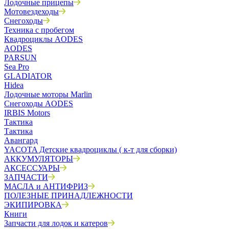
Лодочные прицепы
Мотовездеходы
Снегоходы
Техника с пробегом
Квадроциклы AODES
AODES
PARSUN
Sea Pro
GLADIATOR
Hidea
Лодочные моторы Marlin
Снегоходы AODES
IRBIS Motors
Тактика
Тактика
Авангард
YACOTA Детские квадроциклы ( к-т для сборки)
АККУМУЛЯТОРЫ
АКСЕССУАРЫ
ЗАПЧАСТИ
МАСЛА и АНТИФРИЗ
ПОЛЕЗНЫЕ ПРИНАДЛЕЖНОСТИ
ЭКИПИРОВКА
Книги
Запчасти для лодок и катеров