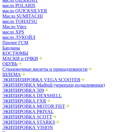
масло OILRIGHT
масло POLARIS
масло QUICKSILVER
Масло SUMITACHI
масло TOHATSU
Масло Vitex
масло XPS
масло ЛУКОЙЛ
Прочее ГСМ
Банданы
КОСТЮМЫ
МАСКИ и ОЧКИ
ОБУВЬ
Страховочные жилеты и принадлежности
ШЛЕМА
ЭКИПИПИРОВКА VEGA SCOOTER
ЭКИПИРОВКА Madbull (черепахи,подшлемники)
ЭКИПИРОВКА 509
ЭКИПИРОВКА DEXSHELL
ЭКИПИРОВКА FXR
ЭКИПИРОВКА MOTOR FIST
ЭКИПИРОВКА PRIVAL
ЭКИПИРОВКА SCOTT
ЭКИПИРОВКА STARKS
ЭКИПИРОВКА VISION