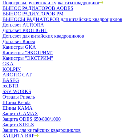
Подогревы рукояток и курка газа квадроцикл
ВЫНОС РАДИАТОРОВ AODES
ВЫНОС РАДИАТОРОВ РМ
ВЫНОСЫ РАДИАТОРОВ для китайских квадроциклов
Доп.свет AURORA
Доп.свет PROLIGHT
Доп.свет для китайских квадроциклов
Доп.свет Корея
Канистры GKA
Канистры ''ЭКСТРИМ''
Канистры "ЭКСТРИМ"
GKA
KOLPIN
ARCTIC CAT
BASEG
redBTR
SSV WORKS
Отвалы Риваль
Шины Kenda
Шины КАМА
Защита GAMAX
Защита ODES 650/800/1000
Защита STELS
Защита для китайских квадроциклов
ЗАЩИТА BRP