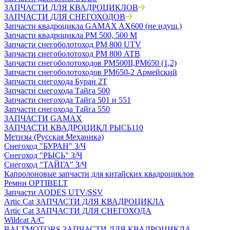
ЗАПЧАСТИ ДЛЯ КВАДРОЦИКЛОВ
ЗАПЧАСТИ ДЛЯ СНЕГОХОДОВ
Запчасти квадроцикла GAMAX AX600 (не идущ.)
Запчасти квадроцикла РМ 500, 500 М
Запчасти снегоболотоход РМ 800 UTV
Запчасти снегоболотоход РМ 800 АТВ
Запчасти снегоболотоходов РМ500II,РМ650 (1,2)
Запчасти снегоболотоходов РМ650-2 Армейский
Запчасти снегохода Буран 2Т
Запчасти снегохода Тайга 500
Запчасти снегохода Тайга 501 и 551
Запчасти снегохода Тайга 550
ЗАПЧАСТИ GAMAX
ЗАПЧАСТИ КВАДРОЦИКЛ РЫСЬ110
Метизы (Русская Механика)
Снегоход "БУРАН" З/Ч
Снегоход "РЫСЬ" З/Ч
Снегоход "ТАЙГА" З/Ч
Капролоновые запчасти для китайских квадроциклов
Ремни OPTIBELT
Запчасти AODES UTV/SSV
Artic Cat ЗАПЧАСТИ ДЛЯ КВАДРОЦИКЛА
Artic Cat ЗАПЧАСТИ ДЛЯ СНЕГОХОДА
Wildcat A/C
BALTMOTORS ЗАПЧАСТИ ДЛЯ КВАДРОЦИКЛА