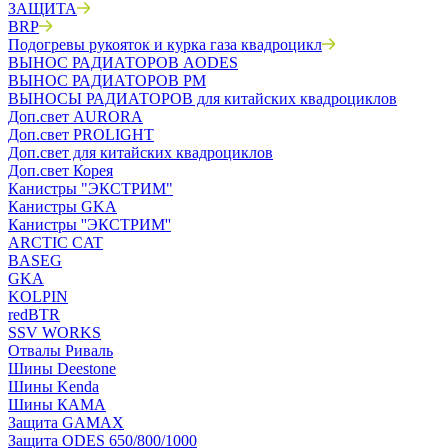
ЗАЩИТА
BRP
Подогревы рукояток и курка газа квадроцикл
ВЫНОС РАДИАТОРОВ AODES
ВЫНОС РАДИАТОРОВ РМ
ВЫНОСЫ РАДИАТОРОВ для китайских квадроциклов
Доп.свет AURORA
Доп.свет PROLIGHT
Доп.свет для китайских квадроциклов
Доп.свет Корея
Канистры "ЭКСТРИМ"
Канистры GKA
Канистры ''ЭКСТРИМ''
ARCTIC CAT
BASEG
GKA
KOLPIN
redBTR
SSV WORKS
Отвалы Риваль
Шины Deestone
Шины Kenda
Шины КАМА
Защита GAMAX
Защита ODES 650/800/1000