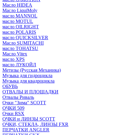
Масло HIDEA
Масло LiquiMoly
масло MANNOL
масло MOTUL
масло OILRIGHT
масло POLARIS
масло QUICKSILVER
Масло SUMITACHI
масло TOHATSU
Масло Vitex
масло XPS
масло ЛУКОЙЛ
Метизы (Русская Механика)
Музыка для гидроцикла
Музыка для квадроцикла
ОБУВЬ
ОТВАЛЫ И ПЛОЩАДКИ
Отвалы Риваль
Очки "Зима" SCOTT
ОЧКИ 509
Очки RSX
ОЧКИ и ЛИНЗЫ SCOTT
ОЧКИ, СТЕКЛА, ЛИНЗЫ FXR
ПЕРЧАТКИ ANGLER