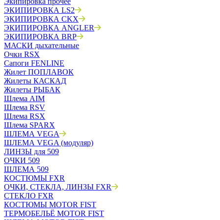
Экипировка прочее
ЭКИПИРОВКА LS2
ЭКИПИРОВКА CKX
ЭКИПИРОВКА ANGLER
ЭКИПИРОВКА BRP
МАСКИ дыхательные
Очки RSX
Сапоги FENLINE
Жилет ПОПЛАВОК
Жилеты КАСКАД
Жилеты РЫБАК
Шлема AIM
Шлема RSV
Шлема RSX
Шлема SPARX
ШЛЕМА VEGA
ШЛЕМА VEGA (модуляр)
ЛИНЗЫ для 509
ОЧКИ 509
ШЛЕМА 509
КОСТЮМЫ FXR
ОЧКИ, СТЕКЛА, ЛИНЗЫ FXR
СТЕКЛО FXR
КОСТЮМЫ MOTOR FIST
ТЕРМОБЕЛЬЁ MOTOR FIST