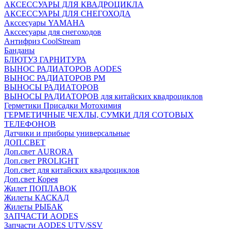
АКСЕССУАРЫ ДЛЯ КВАДРОЦИКЛА
АКСЕССУАРЫ ДЛЯ СНЕГОХОДА
Акссесуары YAMAHA
Акссесуары для снегоходов
Антифриз CoolStream
Банданы
БЛЮТУЗ ГАРНИТУРА
ВЫНОС РАДИАТОРОВ AODES
ВЫНОС РАДИАТОРОВ РМ
ВЫНОСЫ РАДИАТОРОВ
ВЫНОСЫ РАДИАТОРОВ для китайских квадроциклов
Герметики Присадки Мотохимия
ГЕРМЕТИЧНЫЕ ЧЕХЛЫ, СУМКИ ДЛЯ СОТОВЫХ
ТЕЛЕФОНОВ
Датчики и приборы универсальные
ДОП.СВЕТ
Доп.свет AURORA
Доп.свет PROLIGHT
Доп.свет для китайских квадроциклов
Доп.свет Корея
Жилет ПОПЛАВОК
Жилеты КАСКАД
Жилеты РЫБАК
ЗАПЧАСТИ AODES
Запчасти AODES UTV/SSV